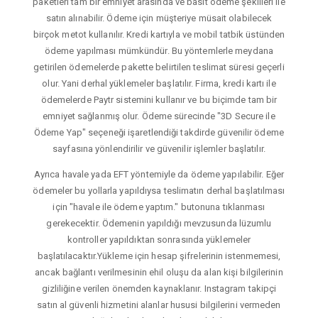
paketleri tam bir emniyet arasında ve basit ödeme şekilleri ile
satın alınabilir. Ödeme için müşteriye müsait olabilecek
birçok metot kullanılır. Kredi kartıyla ve mobil tatbik üstünden
ödeme yapılması mümkündür. Bu yöntemlerle meydana
getirilen ödemelerde pakette belirtilen teslimat süresi geçerli
olur. Yani derhal yüklemeler başlatılır. Firma, kredi kartı ile
ödemelerde Paytr sistemini kullanır ve bu biçimde tam bir
emniyet sağlanmış olur. Ödeme sürecinde "3D Secure ile
Ödeme Yap" seçeneği işaretlendiği takdirde güvenilir ödeme
sayfasına yönlendirilir ve güvenilir işlemler başlatılır.
Ayrıca havale yada EFT yöntemiyle da ödeme yapılabilir. Eğer
ödemeler bu yollarla yapıldıysa teslimatın derhal başlatılması
için "havale ile ödeme yaptım." butonuna tıklanması
gerekecektir. Ödemenin yapıldığı mevzusunda lüzumlu
kontroller yapıldıktan sonrasında yüklemeler
başlatılacaktır.Yükleme için hesap şifrelerinin istenmemesi,
ancak bağlantı verilmesinin ehil oluşu da alan kişi bilgilerinin
gizliliğine verilen önemden kaynaklanır. Instagram takipçi
satın al güvenli hizmetini alanlar hususi bilgilerini vermeden