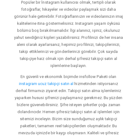
Popüler bir İnstagram kullanıcısı olmak, tertipli olarak
fotoğraflar, hikayeler ve videolar paylaşmak sizi daha
görünür hale getirebilir. Fotoğraflarınızın ve videolarınızın imaj
kalitelerine itina göstermelisiniz. Instagram yaşam öyküsü
bölümü boş bırakılmamalıdır. İlgi alanınız, işiniz, okulunuz
yahut sevdiğiniz kişileri yazabilirsiniz. Profilinizi de her insana
aleni olarak ayarlarsanız, hepimiz profilinizi, takipçilerinizi,
takip ettiklerinizi ve gönderilerinizi görebilir. Çok sayıda
takipçiye haiz olmak için derhal şifresiz takipçi satın al
işlemlerine başlayın.
En güvenli ve ekonomik biçimde insfollow Paketi olan
instagram ucuz takipçi satın al
hizmetinden istiyorsanız
derhal firmamızı ziyaret edin. Takipçi satın alma işlemleriniz
yaparken hususi şifrenizi paylaşmanız gerekmez. Bu yüzden
bizlere güvenebilirsiniz. Şifre isteyen şirketler çoğu zaman
dolandırıcıdır. Hemen şifresiz takipçi satın al işlemleri için
sitemizi inceleyin. Bizim size sunduğumuz aylık takipçi
paketleri, tamamen reel takipçilerden oluşmaktadır. Bu
mevzuda içinizde bir kaygı oluşmasın. Kaliteli ve şifresiz