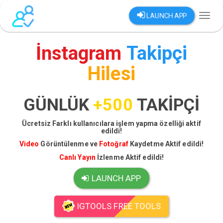
LAUNCH APP
Toggl
naviga
İnstagram
Takipçi
Hilesi
GÜNLÜK
+500
TAKİPÇİ
Ücretsiz Farklı kullanıcılara işlem yapma özelliği aktif
edildi!
Video
Görüntülenme ve
Fotoğraf
Kaydetme Aktif edildi!
Canlı Yayın
İzlenme Aktif edildi!
LAUNCH APP
IGTOOLS FREE TOOLS