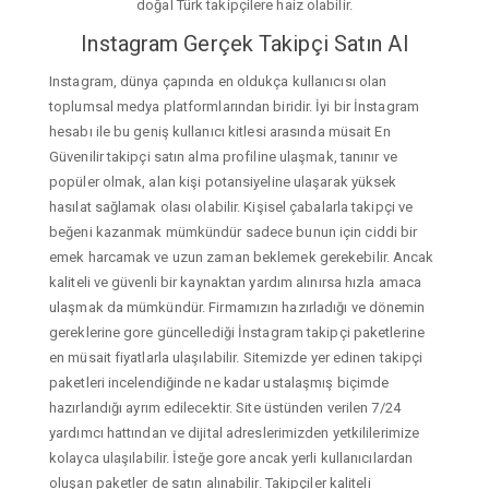
doğal Türk takipçilere haiz olabilir.
Instagram Gerçek Takipçi Satın Al
Instagram, dünya çapında en oldukça kullanıcısı olan
toplumsal medya platformlarından biridir. İyi bir İnstagram
hesabı ile bu geniş kullanıcı kitlesi arasında müsait En
Güvenilir takipçi satın alma profiline ulaşmak, tanınır ve
popüler olmak, alan kişi potansiyeline ulaşarak yüksek
hasılat sağlamak olası olabilir. Kişisel çabalarla takipçi ve
beğeni kazanmak mümkündür sadece bunun için ciddi bir
emek harcamak ve uzun zaman beklemek gerekebilir. Ancak
kaliteli ve güvenli bir kaynaktan yardım alınırsa hızla amaca
ulaşmak da mümkündür. Firmamızın hazırladığı ve dönemin
gereklerine gore güncellediği İnstagram takipçi paketlerine
en müsait fiyatlarla ulaşılabilir. Sitemizde yer edinen takipçi
paketleri incelendiğinde ne kadar ustalaşmış biçimde
hazırlandığı ayrım edilecektir. Site üstünden verilen 7/24
yardımcı hattından ve dijital adreslerimizden yetkililerimize
kolayca ulaşılabilir. İsteğe gore ancak yerli kullanıcılardan
oluşan paketler de satın alınabilir. Takipçiler kaliteli