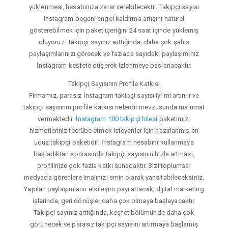
yüklenmesi, hesabınıza zarar verebilecektir. Takipçi sayısı
Instagram begeni engel kaldirma artışını naturel
gösterebilmek için paket içeriğini 24 saat içinde yüklemiş
oluyoruz. Takipçi sayınız arttığında, daha çok şahıs
paylaşımlarınızı görecek ve fazlaca sayıdaki paylaşımınız
İnstagram keşfete düşerek izlenmeye başlanacaktır.
Takipçi Sayısının Profile Katkısı
Firmamız, parasız İnstagram takipçi sayısı iyi mi artırılır ve
takipçi sayısının profile katkısı nelerdir mevzusunda malumat
vermektedir.
İnstagram 100 takipçi hilesi
paketimiz,
hizmetleriniz tecrübe etmek isteyenler için hazırlanmış en
ucuz takipçi paketidir. İnstagram hesabını kullanmaya
başladıktan sonrasında takipçi sayısının hızla artması,
profilinize çok fazla katkı sunacaktır. Sizi toplumsal
medyada görenlere imajınızı emin olarak yansıtabileceksiniz.
Yapılan paylaşımların etkileşim payı artacak, dijital marketing
işlerinde, geri dönüşler daha çok olmaya başlayacaktır.
Takipçi sayınız arttığında, keşfet bölümünde daha çok
görünecek ve parasız takipçi sayısını artırmaya başlamış