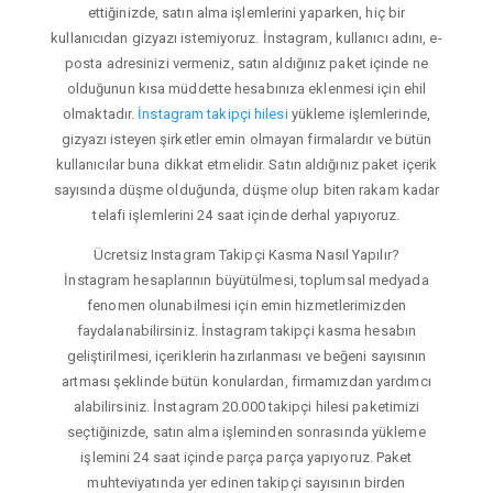
ettiğinizde, satın alma işlemlerini yaparken, hiç bir
kullanıcıdan gizyazı istemiyoruz. İnstagram, kullanıcı adını, e-
posta adresinizi vermeniz, satın aldığınız paket içinde ne
olduğunun kısa müddette hesabınıza eklenmesi için ehil
olmaktadır.
İnstagram takipçi hilesi
yükleme işlemlerinde,
gizyazı isteyen şirketler emin olmayan firmalardır ve bütün
kullanıcılar buna dikkat etmelidir. Satın aldığınız paket içerik
sayısında düşme olduğunda, düşme olup biten rakam kadar
telafi işlemlerini 24 saat içinde derhal yapıyoruz.
Ücretsiz Instagram Takipçi Kasma Nasıl Yapılır?
İnstagram hesaplarının büyütülmesi, toplumsal medyada
fenomen olunabilmesi için emin hizmetlerimizden
faydalanabilirsiniz. İnstagram takipçi kasma hesabın
geliştirilmesi, içeriklerin hazırlanması ve beğeni sayısının
artması şeklinde bütün konulardan, firmamızdan yardımcı
alabilirsiniz. İnstagram 20.000 takipçi hilesi paketimizi
seçtiğinizde, satın alma işleminden sonrasında yükleme
işlemini 24 saat içinde parça parça yapıyoruz. Paket
muhteviyatında yer edinen takipçi sayısının birden