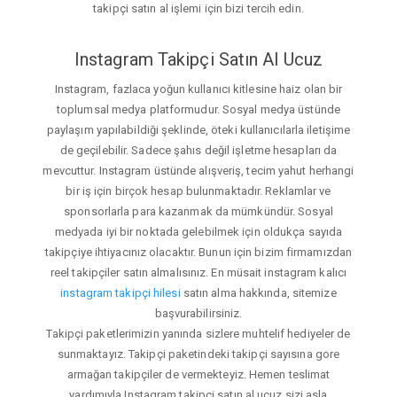
takipçi satın al işlemi için bizi tercih edin.
Instagram Takipçi Satın Al Ucuz
Instagram, fazlaca yoğun kullanıcı kitlesine haiz olan bir
toplumsal medya platformudur. Sosyal medya üstünde
paylaşım yapılabildiği şeklinde, öteki kullanıcılarla iletişime
de geçilebilir. Sadece şahıs değil işletme hesapları da
mevcuttur. Instagram üstünde alışveriş, tecim yahut herhangi
bir iş için birçok hesap bulunmaktadır. Reklamlar ve
sponsorlarla para kazanmak da mümkündür. Sosyal
medyada iyi bir noktada gelebilmek için oldukça sayıda
takipçiye ihtiyacınız olacaktır. Bunun için bizim firmamızdan
reel takipçiler satın almalısınız. En müsait instagram kalıcı
instagram takipçi hilesi
satın alma hakkında, sitemize
başvurabilirsiniz.
Takipçi paketlerimizin yanında sizlere muhtelif hediyeler de
sunmaktayız. Takipçi paketindeki takipçi sayısına gore
armağan takipçiler de vermekteyiz. Hemen teslimat
yardımıyla Instagram takipçi satın al ucuz sizi asla