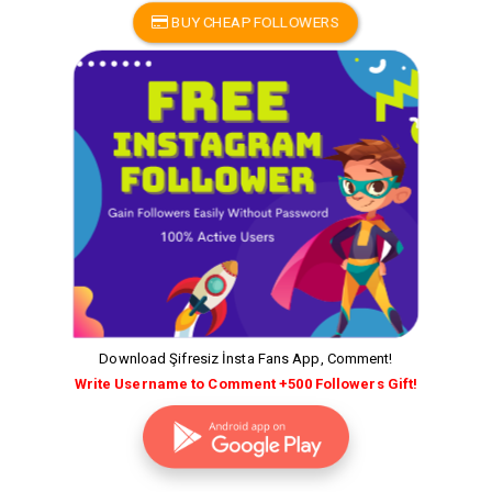
BUY CHEAP FOLLOWERS
Download Şifresiz İnsta Fans App, Comment!
Write Username to Comment +500 Followers Gift!