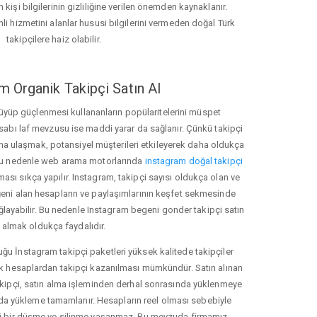
 kişi bilgilerinin gizliliğine verilen önemden kaynaklanır.
nli hizmetini alanlar hususi bilgilerini vermeden doğal Türk
takipçilere haiz olabilir.
m Organik Takipçi Satın Al
üyüp güçlenmesi kullananların popülaritelerini müspet
hesabı laf mevzusu ise maddi yarar da sağlanır. Çünkü takipçi
na ulaşmak, potansiyel müşterileri etkileyerek daha oldukça
 Bu nedenle web arama motorlarında
instagram doğal takipçi
ı sıkça yapılır. Instagram, takipçi sayısı oldukça olan ve
eni alan hesapların ve paylaşımlarının keşfet sekmesinde
layabilir. Bu nedenle Instagram begeni gonder takipçi satın
almak oldukça faydalıdır.
u İnstagram takipçi paketleri yüksek kalitede takipçiler
rk hesaplardan takipçi kazanılması mümkündür. Satın alınan
akipçi, satın alma işleminden derhal sonrasında yüklenmeye
da yükleme tamamlanır. Hesapların reel olması sebebiyle
i bir düşme ve silinme yaşanmaz. Bu mevzuda firmamız