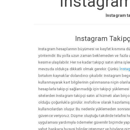
Instagram
Instagram ta
Instagram Takipçi
Instagram hesaplarının büyümesi ve keşfet kısmına düşm
yöntemdir. Bu yolla uzun zaman beklemeden ve fazla
kesime ulaşılabilir. Her ne kadar takipçi satın alma işl
mevzuda oldukça dikkatli olmak gerekir. Çünkü
İnstag
birtakım kaynaklar dolandırıcı çıkabilir. Instagram b
kullanmayarak kart bilgilerinin çalınmasına niçin olanlar ç
hesaplarla takipçi sağlanmadığı için takipçi yüklemesi
sitelerden Instagram takipçi satın al hizmeti alan birç
olduğu çoğunlukla görülür. insfollow olarak hazırlam
kullanıcılardan oluşur. Bu nedenle yüklemeden sonr
güvence veriyoruz. Düşme oluştuğu takdirde telafisi h
uygulaması yardımıyla ödemeler güvenilir biçimde yapıl
yahut başkaca hususi bilgiler istenmez ve böylece giz