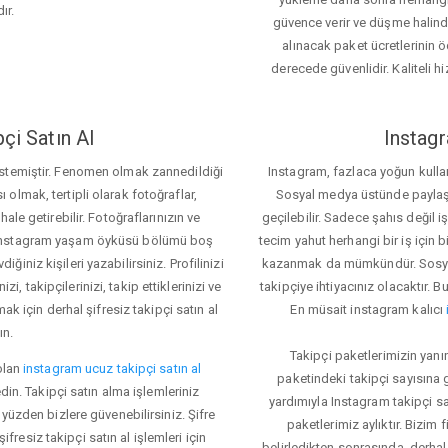
ır.
güvence verir ve düşme halinde 
alınacak paket ücretlerinin 
derecede güvenlidir. Kaliteli hi
çi Satın Al
Instagr
 istemiştir. Fenomen olmak zannedildiği
Instagram, fazlaca yoğun kulla
ı olmak, tertipli olarak fotoğraflar,
Sosyal medya üstünde paylaşım 
le getirebilir. Fotoğraflarınızın ve
geçilebilir. Sadece şahıs değil 
iz. Instagram yaşam öyküsü bölümü boş
tecim yahut herhangi bir iş için
iğiniz kişileri yazabilirsiniz. Profilinizi
kazanmak da mümkündür. Sosyal
i, takipçilerinizi, takip ettiklerinizi ve
takipçiye ihtiyacınız olacaktır. B
ak için derhal şifresiz takipçi satın al
En müsait instagram kalıcı
ın.
Takipçi paketlerimizin yanı
olan
instagram ucuz takipçi satın al
paketindeki takipçi sayısına
din. Takipçi satın alma işlemleriniz
yardımıyla Instagram takipçi s
üzden bizlere güvenebilirsiniz. Şifre
paketlerimiz aylıktır. Bizim
fresiz takipçi satın al işlemleri için
belirledikten sonrasında, derhal 