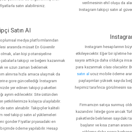
verilmesinin ehil oluşu da alan
iyatlarla satın alabilirsiniz.
Instagram takipçi satın al güve
pçi Satın Al
Instagra
 toplumsal medya platformlarından
Instagram hesaplarının büy
itlesi arasında müsait En Güvenilir
etkileyecektir. Eğer bir işletme 
 olmak, alan kişi potansiyeline
sayısı arttıkça daha oldukça insa
el çabalarla takipçi ve beğeni kazanmak
para kazanmak olası olacaktır.
mak ve uzun zaman beklemek
satın al
ucuz mobile ödeme aramas
rdım alınırsa hızla amaca ulaşmak da
paylaşımları yüksek sayıda beğ
rine gore güncellediği İnstagram
hepimiz tarafınca görülmesini sağ
temizde yer edinen takipçi paketleri
ı ayrım edilecektir. Site üstünden
 yetkililerimize kolayca ulaşılabilir.
Firmamızın satışa sunmuş olduğ
 satın alınabilir. Takipçiler kaliteli
kazandırır. İsteğe gore ancak Tü
 reel takipçi satın al yüklemeleri
paketlerde belirlenen sayıdaki t
eni gonder Fiyatlar piyasadaki en
başlanır ve kısa zaman arasın
 biçimde ödeme yapılabilir. Hesap
yükleme daha sonra herhang