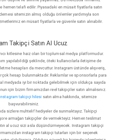
hemen telafi edilir. Piyasadaki en müsait fiyatlarla satın
ödemesi sitemizin almış olduğu önlemler yardımıyla son
zmetlerimiz en müsait fiyatlarla ve güvenle satın alınabilir.
am Takipçi Satın Al Ucuz
nıcı kitlesine haiz olan bir toplumsal medya platformudur.
yapılabildiği şeklinde, öteki kullanıcılarla iletişime de
işletme hesapları da mevcuttur. Instagram üstünde alışveriş,
 birçok hesap bulunmaktadır. Reklamlar ve sponsorlarla para
 medyada iyi bir noktada gelebilmek için oldukça sayıda
unun için bizim firmamızdan reel takipçiler satın almalısınız.
instagram takipçi hilesi
satın alma hakkında, sitemize
başvurabilirsiniz.
nda sizlere muhtelif hediyeler de sunmaktayız. Takipçi
 gore armağan takipçiler de vermekteyiz. Hemen teslimat
atın al ucuz sizi asla düşündürmeyecek. Instagram takipçi
 firmamızdan instagram takipçi tutarları için bir seçenek
satın alabilirsiniz. Oldukça güvenli bir biçimde işlemleriniz