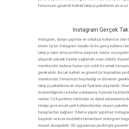
Firmamızın güvenilir kaliteli takipçi paketlerini en ucuz f
Instagram Gerçek Taki
Instagram, dünya çapında en oldukça kullanıcısı olan
biridir. İyi bir İnstagram hesabı ile bu geniş kullanıcı k
takipçi satın alma profiline ulaşmak, tanınır ve popüler
ulaşarak yüksek hasılat sağlamak olası olabilir. Kişis
mümkündür sadece bunun için ciddi bir emek harca
gerekebilir. Ancak kaliteli ve güvenli bir kaynaktan ya
mümkündür. Firmamızın hazırladığı ve dönemin gerekle
takipçi paketlerine en müsait fiyatlarla ulaşılabilir. Si
incelendiğinde ne kadar ustalaşmış biçimde hazırlandığ
verilen 7/24 yardımcı hattından ve dijital adreslerimizden
İsteğe gore ancak yerli kullanıcılardan oluşan paketler de
hesaplardan sağlanır. Ödeme yapılır yapılmaz instagram
başlatılır ve kısa müddette tamamlanır. Instagram beg
müsait düzeydedir. 3D uygulaması yardımıyla güvenilir