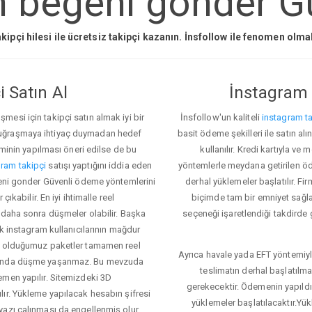
 begeni gonder Gü
kipçi hilesi ile ücretsiz takipçi kazanın. İnsfollow ile fenomen olm
 Satın Al
İnstagram 
esi için takipçi satın almak iyi bir
İnsfollow'un kaliteli
instagram ta
 uğraşmaya ihtiyaç duymadan hedef
basit ödeme şekilleri ile satın al
eminin yapılması öneri edilse de bu
kullanılır. Kredi kartıyla 
ram takipçi
satışı yaptığını iddia eden
yöntemlerle meydana getirilen öde
egeni gonder Güvenli ödeme yöntemlerini
derhal yüklemeler başlatılır. Fir
ıkabilir. En iyi ihtimalle reel
biçimde tam bir emniyet sağl
 daha sonra düşmeler olabilir. Başka
seçeneği işaretlendiği takdirde 
ok instagram kullanıcılarının mağdur
ış olduğumuz paketler tamamen reel
Ayrıca havale yada EFT yöntemiyl
asında düşme yaşanmaz. Bu mevzuda
teslimatın derhal başlatılm
emen yapılır. Sitemizdeki 3D
gerekecektir. Ödemenin yapıld
ır. Yükleme yapılacak hesabın şifresi
yüklemeler başlatılacaktır.Yü
yazı çalınması da engellenmiş olur.