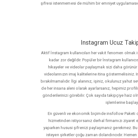
şifresi istenmemesi de mühim bir emniyet uygulamasıd
Instagram Ucuz Takip
Aktif İnstagram kullanıcıları her vakit fenomen olmak
kadar zor değildir. Popüler bir İnstagram kullanıcıs
hikayeler ve videolar paylaşmak sizi daha görünür ha
videolarınızın imaj kalitelerine itina göstermelisin
bırakılmamalıdır. İlgi alanınız, işiniz, okulunuz yahut sevd
de her insana aleni olarak ayarlarsanız, hepimiz profiliniz
gönderilerinizi görebilir. Çok sayıda takipçiye haiz olm
işlemlerine başlay
En güvenli ve ekonomik biçimde insfollow Paketi 
hizmetinden istiyorsanız derhal firmamızı ziyaret e
yaparken hususi şifrenizi paylaşmanız gerekmez. Bu y
isteyen şirketler çoğu zaman dolandırıcıdır. Hemen şi