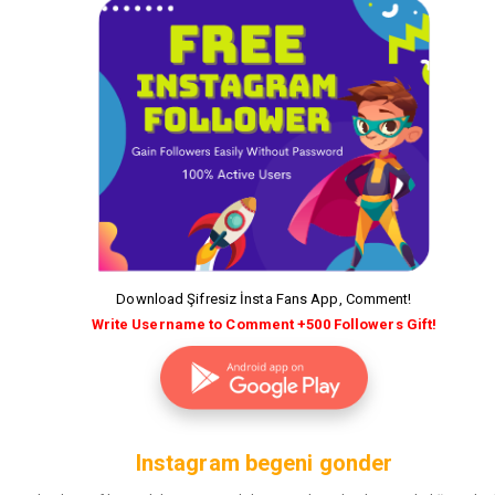
Download Şifresiz İnsta Fans App, Comment!
Write Username to Comment +500 Followers Gift!
Instagram begeni gonder