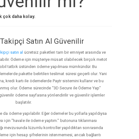
venilir mi?
ak çok daha kolay.
Takipçi Satın Al Güvenilir
kipçi satın al
ücretsiz paketleri tam bir emniyet arasında ve
ınabilir. Ödeme için müşteriye müsait olabilecek birçok metot
ve mobil tatbik üstünden ödeme yapılması mümkündür. Bu
melerde pakette belirtilen teslimat süresi geçerli olur. Yani
ma, kredi kartı ile ödemelerde Paytr sistemini kullanır ve bu
anmış olur. Ödeme sürecinde "3D Secure ile Ödeme Yap"
güvenilir ödeme sayfasına yönlendirilir ve güvenilir işlemler
başlatılır.
e da ödeme yapılabilir. Eğer ödemeler bu yollarla yapıldıysa
ası için "havale ile ödeme yaptım." butonuna tıklanması
ığı mevzusunda lüzumlu kontroller yapıldıktan sonrasında
kleme için hesap şifrelerinin istenmemesi, ancak bağlantı