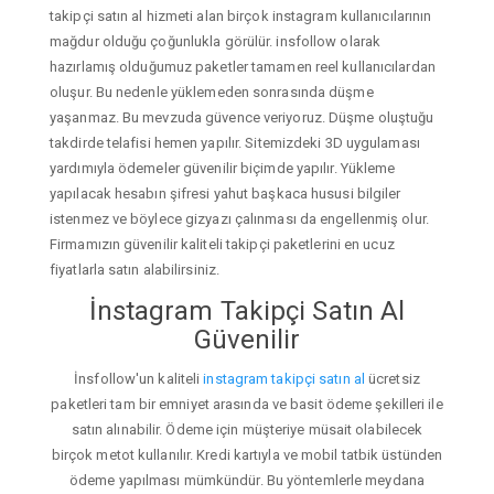
takipçi satın al hizmeti alan birçok instagram kullanıcılarının
mağdur olduğu çoğunlukla görülür. insfollow olarak
hazırlamış olduğumuz paketler tamamen reel kullanıcılardan
oluşur. Bu nedenle yüklemeden sonrasında düşme
yaşanmaz. Bu mevzuda güvence veriyoruz. Düşme oluştuğu
takdirde telafisi hemen yapılır. Sitemizdeki 3D uygulaması
yardımıyla ödemeler güvenilir biçimde yapılır. Yükleme
yapılacak hesabın şifresi yahut başkaca hususi bilgiler
istenmez ve böylece gizyazı çalınması da engellenmiş olur.
Firmamızın güvenilir kaliteli takipçi paketlerini en ucuz
fiyatlarla satın alabilirsiniz.
İnstagram Takipçi Satın Al
Güvenilir
İnsfollow'un kaliteli
instagram takipçi satın al
ücretsiz
paketleri tam bir emniyet arasında ve basit ödeme şekilleri ile
satın alınabilir. Ödeme için müşteriye müsait olabilecek
birçok metot kullanılır. Kredi kartıyla ve mobil tatbik üstünden
ödeme yapılması mümkündür. Bu yöntemlerle meydana