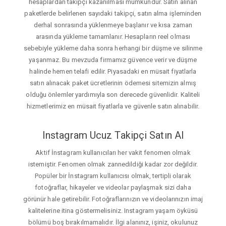
hesaplardan takipçi kazanılması mümkündür. Satın alınan
paketlerde belirlenen sayıdaki takipçi, satın alma işleminden
derhal sonrasında yüklenmeye başlanır ve kısa zaman
arasında yükleme tamamlanır. Hesapların reel olması
sebebiyle yükleme daha sonra herhangi bir düşme ve silinme
yaşanmaz. Bu mevzuda firmamız güvence verir ve düşme
halinde hemen telafi edilir. Piyasadaki en müsait fiyatlarla
satın alınacak paket ücretlerinin ödemesi sitemizin almış
olduğu önlemler yardımıyla son derecede güvenlidir. Kaliteli
hizmetlerimiz en müsait fiyatlarla ve güvenle satın alınabilir.
Instagram Ucuz Takipçi Satın Al
Aktif İnstagram kullanıcıları her vakit fenomen olmak
istemiştir. Fenomen olmak zannedildiği kadar zor değildir.
Popüler bir İnstagram kullanıcısı olmak, tertipli olarak
fotoğraflar, hikayeler ve videolar paylaşmak sizi daha
görünür hale getirebilir. Fotoğraflarınızın ve videolarınızın imaj
kalitelerine itina göstermelisiniz. Instagram yaşam öyküsü
bölümü boş bırakılmamalıdır. İlgi alanınız, işiniz, okulunuz