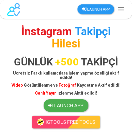
LAUNCH APP
Toggl
naviga
İnstagram
Takipçi
Hilesi
GÜNLÜK
+500
TAKİPÇİ
Ücretsiz Farklı kullanıcılara işlem yapma özelliği aktif
edildi!
Video
Görüntülenme ve
Fotoğraf
Kaydetme Aktif edildi!
Canlı Yayın
İzlenme Aktif edildi!
LAUNCH APP
IGTOOLS FREE TOOLS