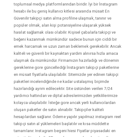
toplumsal medya platformlarından biridir. İyi bir İnstagram
hesabı ile bu geniş kullanıcı kitlesi arasında müsait En
Güvenilir takipçi satın alma profiline ulaşmak, tanınır ve
popüler olmak, alan kişi potansiyeline ulaşarak yüksek
hasılat sağlamak olası olabilir. Kişisel çabalarla takipçi ve
beğeni kazanmak mümkündür sadece bunun için ciddi bir
emek harcamak ve uzun zaman beklemek gerekebilir. Ancak
kaliteli ve güvenli bir kaynaktan yardım alınırsa hızla amaca
ulaşmak da mümkündür. Firmamızın hazırladığı ve dönemin
gereklerine gore güncellediği İnstagram takipçi paketlerine
en müsait fiyatlarla ulaşılabilir. Sitemizde yer edinen takipçi
paketleri incelendiğinde ne kadar ustalaşmış biçimde
hazırlandığı ayrım edilecektir. Site üstünden verilen 7/24
yardımcı hattından ve dijital adreslerimizden yetkililerimize
kolayca ulaşılabilir. İsteğe gore ancak yerli kullanıcılardan
oluşan paketler de satın alınabilir. Takipçiler kaliteli
hesaplardan sağlanır. Ödeme yapılır yapılmaz instagram reel
takipçi satın al yüklemeleri başlatılır ve kısa müddette
tamamlanır. Instagram begeni hiesi Fiyatlar piyasadaki en