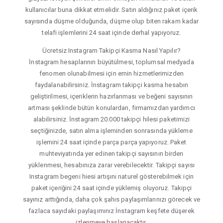
kullanıcılar buna dikkat etmelidir. Satın aldığınız paket içerik
sayısında düşme olduğunda, düşme olup biten rakam kadar
telafi işlemlerini 24 saat içinde derhal yapıyoruz.
Ücretsiz Instagram Takipçi Kasma Nasıl Yapılır?
İnstagram hesaplarının büyütülmesi, toplumsal medyada
fenomen olunabilmesi için emin hizmetlerimizden
faydalanabilirsiniz. İnstagram takipçi kasma hesabın
geliştirilmesi, içeriklerin hazırlanması ve beğeni sayısının
artması şeklinde bütün konulardan, firmamızdan yardımcı
alabilirsiniz. İnstagram 20.000 takipçi hilesi paketimizi
seçtiğinizde, satın alma işleminden sonrasında yükleme
işlemini 24 saat içinde parça parça yapıyoruz. Paket
muhteviyatında yer edinen takipçi sayısının birden
yüklenmesi, hesabınıza zarar verebilecektir. Takipçi sayısı
Instagram begeni hiesi artışını naturel gösterebilmek için
paket içeriğini 24 saat içinde yüklemiş oluyoruz. Takipçi
sayınız arttığında, daha çok şahıs paylaşımlarınızı görecek ve
fazlaca sayıdaki paylaşımınız İnstagram keşfete düşerek
izlenmeye başlanacaktır.