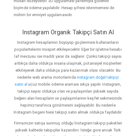
müsait düzeydedir. 3D uygulaması yardımıyla güvenilir
biçimde ödeme yapılabilir. Hesap şifresi istenmemesi de
mühim bir emniyet uygulamasıdır.
Instagram Organik Takipçi Satın Al
Instagram hesaplarının büyüyüp güçlenmesi kullananların
popülaritelerini müspet etkileyecektir. Eğer bir işletme hesabı
laf mevzusu ise maddi yarar da sağlanır. Çünkü takipçi sayısı
arttıkça daha oldukça insana ulaşmak, potansiyel müşterileri
etkileyerek daha oldukça para kazanmak olası olacaktır. Bu
nedenle web arama motorlarında
instagram doğal takipçi
satın al
ucuz mobile ödeme araması sıkça yapılır. Instagram,
takipçi sayısı oldukça olan ve paylaşımları yüksek sayıda
beğeni alan hesapların ve paylaşımlarının keşfet sekmesinde
hepimiz tarafınca görülmesini sağlayabilir. Bu nedenle
Instagram begeni hiesi takipçi satın almak oldukça faydalıdır.
Firmamızın satışa sunmuş olduğu İnstagram takipçi paketleri
yüksek kalitede takipçiler kazandırır. İsteğe gore ancak Türk