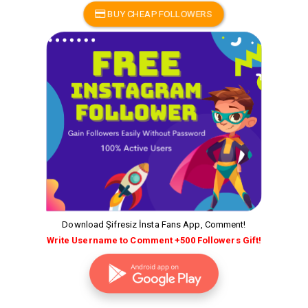
BUY CHEAP FOLLOWERS
Download Şifresiz İnsta Fans App, Comment!
Write Username to Comment +500 Followers Gift!