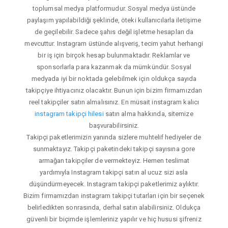
toplumsal medya platformudur. Sosyal medya üstünde
paylaşım yapılabildiği şeklinde, öteki kullanıcılarla iletişime
de geçilebilir. Sadece şahıs değil işletme hesapları da
mevcuttur. Instagram üstünde alışveriş, tecim yahut herhangi
bir iş için birçok hesap bulunmaktadır. Reklamlar ve
sponsorlarla para kazanmak da mümkündür. Sosyal
medyada iyi bir noktada gelebilmek için oldukça sayıda
takipçiye ihtiyacınız olacaktır. Bunun için bizim firmamızdan
reel takipçiler satın almalısınız. En müsait instagram kalıcı
instagram takipçi hilesi
satın alma hakkında, sitemize
başvurabilirsiniz.
Takipçi paketlerimizin yanında sizlere muhtelif hediyeler de
sunmaktayız. Takipçi paketindeki takipçi sayısına gore
armağan takipçiler de vermekteyiz. Hemen teslimat
yardımıyla Instagram takipçi satın al ucuz sizi asla
düşündürmeyecek. Instagram takipçi paketlerimiz aylıktır.
Bizim firmamızdan instagram takipçi tutarları için bir seçenek
belirledikten sonrasında, derhal satın alabilirsiniz. Oldukça
güvenli bir biçimde işlemleriniz yapılır ve hiç hususi şifreniz