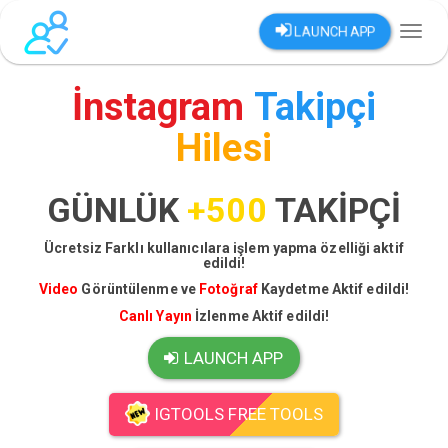
LAUNCH APP
Toggl
naviga
İnstagram
Takipçi
Hilesi
GÜNLÜK
+500
TAKİPÇİ
Ücretsiz Farklı kullanıcılara işlem yapma özelliği aktif
edildi!
Video
Görüntülenme ve
Fotoğraf
Kaydetme Aktif edildi!
Canlı Yayın
İzlenme Aktif edildi!
LAUNCH APP
IGTOOLS FREE TOOLS