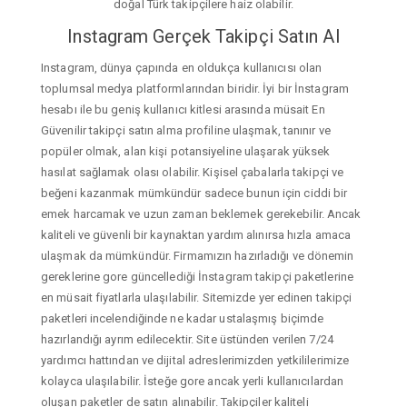
doğal Türk takipçilere haiz olabilir.
Instagram Gerçek Takipçi Satın Al
Instagram, dünya çapında en oldukça kullanıcısı olan
toplumsal medya platformlarından biridir. İyi bir İnstagram
hesabı ile bu geniş kullanıcı kitlesi arasında müsait En
Güvenilir takipçi satın alma profiline ulaşmak, tanınır ve
popüler olmak, alan kişi potansiyeline ulaşarak yüksek
hasılat sağlamak olası olabilir. Kişisel çabalarla takipçi ve
beğeni kazanmak mümkündür sadece bunun için ciddi bir
emek harcamak ve uzun zaman beklemek gerekebilir. Ancak
kaliteli ve güvenli bir kaynaktan yardım alınırsa hızla amaca
ulaşmak da mümkündür. Firmamızın hazırladığı ve dönemin
gereklerine gore güncellediği İnstagram takipçi paketlerine
en müsait fiyatlarla ulaşılabilir. Sitemizde yer edinen takipçi
paketleri incelendiğinde ne kadar ustalaşmış biçimde
hazırlandığı ayrım edilecektir. Site üstünden verilen 7/24
yardımcı hattından ve dijital adreslerimizden yetkililerimize
kolayca ulaşılabilir. İsteğe gore ancak yerli kullanıcılardan
oluşan paketler de satın alınabilir. Takipçiler kaliteli