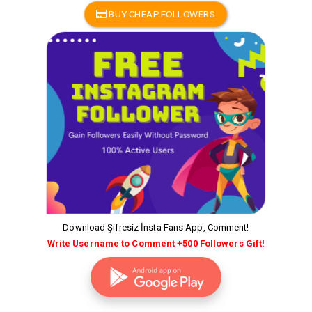
BUY CHEAP FOLLOWERS
Download Şifresiz İnsta Fans App, Comment!
Write Username to Comment +500 Followers Gift!