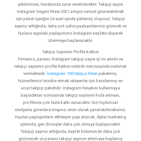
yüklenmesi, hesabınıza zarar verebilecektir. Takipçi sayısı
Instagram begeni hilesi 2021 artışını naturel gösterebilmek
için paket içeriğini 24 saat içinde yüklemiş oluyoruz. Takipçi
sayınız arttığında, daha çok şahıs paylaşımlarınızı görecek ve
fazlaca sayıdaki paylaşımınız İnstagram keşfete düşerek
izlenmeye başlanacaktır.
Takipçi Sayısının Profile Katkısı
Firmamız, parasız İnstagram takipçi sayısı iyi mi artırılır ve
takipçi sayısının profile katkısı nelerdir mevzusunda malumat
vermektedir.
İnstagram 100 takipçi hilesi
paketimiz,
hizmetleriniz tecrübe etmek isteyenler için hazırlanmış en
ucuz takipçi paketidir. İnstagram hesabını kullanmaya
başladıktan sonrasında takipçi sayısının hızla artması,
profilinize çok fazla katkı sunacaktır. Sizi toplumsal
medyada görenlere imajınızı emin olarak yansıtabileceksiniz.
Yapılan paylaşımların etkileşim payı artacak, dijital marketing
işlerinde, geri dönüşler daha çok olmaya başlayacaktır.
Takipçi sayınız arttığında, keşfet bölümünde daha çok
görünecek ve parasız takipçi sayısını artırmaya başlamış