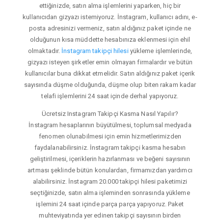
ettiğinizde, satın alma işlemlerini yaparken, hiç bir
kullanıcıdan gizyazı istemiyoruz. İnstagram, kullanıcı adını, e-
posta adresinizi vermeniz, satın aldığınız paket içinde ne
olduğunun kısa müddette hesabınıza eklenmesi için ehil
olmaktadır.
İnstagram takipçi hilesi
yükleme işlemlerinde,
gizyazı isteyen şirketler emin olmayan firmalardır ve bütün
kullanıcılar buna dikkat etmelidir. Satın aldığınız paket içerik
sayısında düşme olduğunda, düşme olup biten rakam kadar
telafi işlemlerini 24 saat içinde derhal yapıyoruz.
Ücretsiz Instagram Takipçi Kasma Nasıl Yapılır?
İnstagram hesaplarının büyütülmesi, toplumsal medyada
fenomen olunabilmesi için emin hizmetlerimizden
faydalanabilirsiniz. İnstagram takipçi kasma hesabın
geliştirilmesi, içeriklerin hazırlanması ve beğeni sayısının
artması şeklinde bütün konulardan, firmamızdan yardımcı
alabilirsiniz. İnstagram 20.000 takipçi hilesi paketimizi
seçtiğinizde, satın alma işleminden sonrasında yükleme
işlemini 24 saat içinde parça parça yapıyoruz. Paket
muhteviyatında yer edinen takipçi sayısının birden