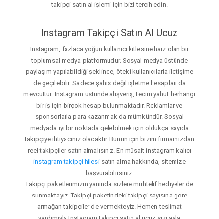
takipçi satın al işlemi için bizi tercih edin.
Instagram Takipçi Satın Al Ucuz
Instagram, fazlaca yoğun kullanıcı kitlesine haiz olan bir
toplumsal medya platformudur. Sosyal medya üstünde
paylaşım yapılabildiği şeklinde, öteki kullanıcılarla iletişime
de geçilebilir. Sadece şahıs değil işletme hesapları da
mevcuttur. Instagram üstünde alışveriş, tecim yahut herhangi
bir iş için birçok hesap bulunmaktadır. Reklamlar ve
sponsorlarla para kazanmak da mümkündür. Sosyal
medyada iyi bir noktada gelebilmek için oldukça sayıda
takipçiye ihtiyacınız olacaktır. Bunun için bizim firmamızdan
reel takipçiler satın almalısınız. En müsait instagram kalıcı
instagram takipçi hilesi
satın alma hakkında, sitemize
başvurabilirsiniz.
Takipçi paketlerimizin yanında sizlere muhtelif hediyeler de
sunmaktayız. Takipçi paketindeki takipçi sayısına gore
armağan takipçiler de vermekteyiz. Hemen teslimat
yardımıyla Instagram takipçi satın al ucuz sizi asla