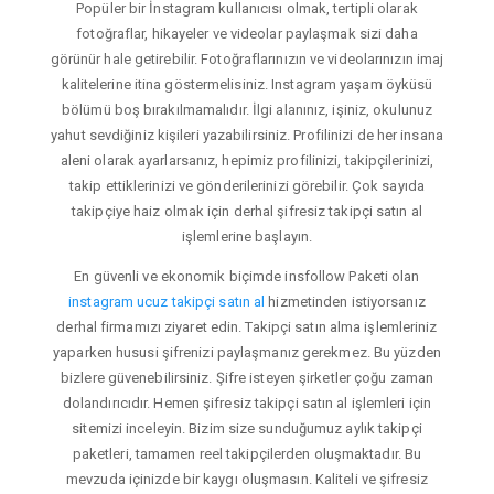
Popüler bir İnstagram kullanıcısı olmak, tertipli olarak
fotoğraflar, hikayeler ve videolar paylaşmak sizi daha
görünür hale getirebilir. Fotoğraflarınızın ve videolarınızın imaj
kalitelerine itina göstermelisiniz. Instagram yaşam öyküsü
bölümü boş bırakılmamalıdır. İlgi alanınız, işiniz, okulunuz
yahut sevdiğiniz kişileri yazabilirsiniz. Profilinizi de her insana
aleni olarak ayarlarsanız, hepimiz profilinizi, takipçilerinizi,
takip ettiklerinizi ve gönderilerinizi görebilir. Çok sayıda
takipçiye haiz olmak için derhal şifresiz takipçi satın al
işlemlerine başlayın.
En güvenli ve ekonomik biçimde insfollow Paketi olan
instagram ucuz takipçi satın al
hizmetinden istiyorsanız
derhal firmamızı ziyaret edin. Takipçi satın alma işlemleriniz
yaparken hususi şifrenizi paylaşmanız gerekmez. Bu yüzden
bizlere güvenebilirsiniz. Şifre isteyen şirketler çoğu zaman
dolandırıcıdır. Hemen şifresiz takipçi satın al işlemleri için
sitemizi inceleyin. Bizim size sunduğumuz aylık takipçi
paketleri, tamamen reel takipçilerden oluşmaktadır. Bu
mevzuda içinizde bir kaygı oluşmasın. Kaliteli ve şifresiz