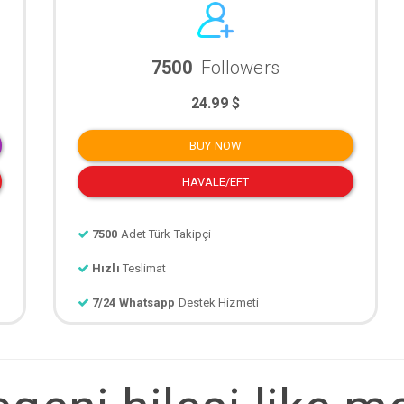
7500
Followers
24.99 $
BUY NOW
HAVALE/EFT
7500
Adet Türk Takipçi
Hızlı
Teslimat
7/24 Whatsapp
Destek Hizmeti