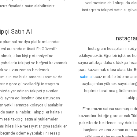
verilmesinin ehil oluşu da alan
cuz fiyatlarla satın alabilirsiniz.
Instagram takipçi satın al güve
pçi Satın Al
Instagra
 toplumsal medya platformlarından
Instagram hesaplarının büy
itlesi arasında müsait En Güvenilir
etkileyecektir. Eğer bir işletme 
 olmak, alan kişi potansiyeline
sayısı arttıkça daha oldukça insa
el çabalarla takipçi ve beğeni kazanmak
para kazanmak olası olacaktır.
mak ve uzun zaman beklemek
satın al
ucuz mobile ödeme aramas
rdım alınırsa hızla amaca ulaşmak da
paylaşımları yüksek sayıda beğ
rine gore güncellediği İnstagram
hepimiz tarafınca görülmesini
temizde yer edinen takipçi paketleri
takipç
ı ayrım edilecektir. Site üstünden
 yetkililerimize kolayca ulaşılabilir.
Firmamızın satışa sunmuş olduğ
 satın alınabilir. Takipçiler kaliteli
kazandırır. İsteğe gore ancak Tü
 reel takipçi satın al yüklemeleri
paketlerde belirlenen sayıdaki t
i hilesi like me Fiyatlar piyasadaki en
başlanır ve kısa zaman arasın
 biçimde ödeme yapılabilir. Hesap
yükleme daha sonra herhang