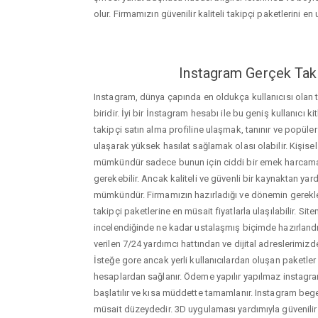
olur. Firmamızın güvenilir kaliteli takipçi paketlerini en u
Instagram Gerçek Taki
Instagram, dünya çapında en oldukça kullanıcısı olan
biridir. İyi bir İnstagram hesabı ile bu geniş kullanıcı k
takipçi satın alma profiline ulaşmak, tanınır ve popüler
ulaşarak yüksek hasılat sağlamak olası olabilir. Kişis
mümkündür sadece bunun için ciddi bir emek harca
gerekebilir. Ancak kaliteli ve güvenli bir kaynaktan ya
mümkündür. Firmamızın hazırladığı ve dönemin gerekle
takipçi paketlerine en müsait fiyatlarla ulaşılabilir. Si
incelendiğinde ne kadar ustalaşmış biçimde hazırlandığ
verilen 7/24 yardımcı hattından ve dijital adreslerimizden
İsteğe gore ancak yerli kullanıcılardan oluşan paketler de
hesaplardan sağlanır. Ödeme yapılır yapılmaz instagram
başlatılır ve kısa müddette tamamlanır. Instagram begen
müsait düzeydedir. 3D uygulaması yardımıyla güvenilir