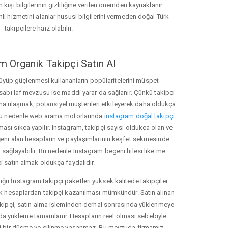
 kişi bilgilerinin gizliliğine verilen önemden kaynaklanır.
nli hizmetini alanlar hususi bilgilerini vermeden doğal Türk
takipçilere haiz olabilir.
m Organik Takipçi Satın Al
üyüp güçlenmesi kullananların popülaritelerini müspet
hesabı laf mevzusu ise maddi yarar da sağlanır. Çünkü takipçi
na ulaşmak, potansiyel müşterileri etkileyerek daha oldukça
 Bu nedenle web arama motorlarında
instagram doğal takipçi
ı sıkça yapılır. Instagram, takipçi sayısı oldukça olan ve
eni alan hesapların ve paylaşımlarının keşfet sekmesinde
 sağlayabilir. Bu nedenle Instagram begeni hilesi like me
i satın almak oldukça faydalıdır.
u İnstagram takipçi paketleri yüksek kalitede takipçiler
rk hesaplardan takipçi kazanılması mümkündür. Satın alınan
akipçi, satın alma işleminden derhal sonrasında yüklenmeye
da yükleme tamamlanır. Hesapların reel olması sebebiyle
i bir düşme ve silinme yaşanmaz. Bu mevzuda firmamız