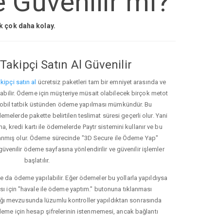
e Güvenilir mi?
ak çok daha kolay.
Takipçi Satın Al Güvenilir
kipçi satın al
ücretsiz paketleri tam bir emniyet arasında ve
ınabilir. Ödeme için müşteriye müsait olabilecek birçok metot
ve mobil tatbik üstünden ödeme yapılması mümkündür. Bu
melerde pakette belirtilen teslimat süresi geçerli olur. Yani
ma, kredi kartı ile ödemelerde Paytr sistemini kullanır ve bu
anmış olur. Ödeme sürecinde "3D Secure ile Ödeme Yap"
güvenilir ödeme sayfasına yönlendirilir ve güvenilir işlemler
başlatılır.
e da ödeme yapılabilir. Eğer ödemeler bu yollarla yapıldıysa
ası için "havale ile ödeme yaptım." butonuna tıklanması
ığı mevzusunda lüzumlu kontroller yapıldıktan sonrasında
kleme için hesap şifrelerinin istenmemesi, ancak bağlantı