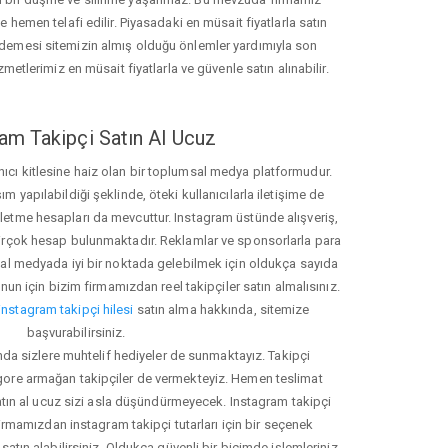
hemen telafi edilir. Piyasadaki en müsait fiyatlarla satın
ödemesi sitemizin almış olduğu önlemler yardımıyla son
zmetlerimiz en müsait fiyatlarla ve güvenle satın alınabilir.
am Takipçi Satın Al Ucuz
nıcı kitlesine haiz olan bir toplumsal medya platformudur.
yapılabildiği şeklinde, öteki kullanıcılarla iletişime de
işletme hesapları da mevcuttur. Instagram üstünde alışveriş,
 birçok hesap bulunmaktadır. Reklamlar ve sponsorlarla para
 medyada iyi bir noktada gelebilmek için oldukça sayıda
unun için bizim firmamızdan reel takipçiler satın almalısınız.
instagram takipçi hilesi
satın alma hakkında, sitemize
başvurabilirsiniz.
nda sizlere muhtelif hediyeler de sunmaktayız. Takipçi
 gore armağan takipçiler de vermekteyiz. Hemen teslimat
atın al ucuz sizi asla düşündürmeyecek. Instagram takipçi
 firmamızdan instagram takipçi tutarları için bir seçenek
satın alabilirsiniz. Oldukça güvenli bir biçimde işlemleriniz