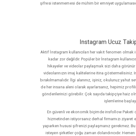
şifresi istenmemesi de mühim bir emniyet uygulamasıd
Instagram Ucuz Takip
Aktif İnstagram kullanıcıları her vakit fenomen olmak
kadar zor değildir. Popüler bir İnstagram kullanıcıs
hikayeler ve videolar paylaşmak sizi daha görünür ha
videolarınızın imaj kalitelerine itina göstermelisin
bırakılmamalıdır. İlgi alanınız, işiniz, okulunuz yahut sevd
de her insana aleni olarak ayarlarsanız, hepimiz profiliniz
gönderilerinizi görebilir. Çok sayıda takipçiye haiz olm
işlemlerine başlay
En güvenli ve ekonomik biçimde insfollow Paketi 
hizmetinden istiyorsanız derhal firmamızı ziyaret e
yaparken hususi şifrenizi paylaşmanız gerekmez. Bu y
isteyen şirketler çoğu zaman dolandırıcıdır. Hemen şi