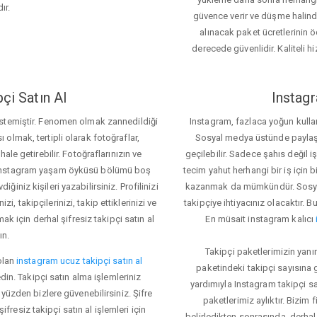
ır.
güvence verir ve düşme halinde 
alınacak paket ücretlerinin 
derecede güvenlidir. Kaliteli hi
çi Satın Al
Instagr
 istemiştir. Fenomen olmak zannedildiği
Instagram, fazlaca yoğun kulla
ı olmak, tertipli olarak fotoğraflar,
Sosyal medya üstünde paylaşım 
le getirebilir. Fotoğraflarınızın ve
geçilebilir. Sadece şahıs değil 
iz. Instagram yaşam öyküsü bölümü boş
tecim yahut herhangi bir iş için
iğiniz kişileri yazabilirsiniz. Profilinizi
kazanmak da mümkündür. Sosyal
i, takipçilerinizi, takip ettiklerinizi ve
takipçiye ihtiyacınız olacaktır. B
ak için derhal şifresiz takipçi satın al
En müsait instagram kalıcı
ın.
Takipçi paketlerimizin yanı
olan
instagram ucuz takipçi satın al
paketindeki takipçi sayısına
din. Takipçi satın alma işlemleriniz
yardımıyla Instagram takipçi s
üzden bizlere güvenebilirsiniz. Şifre
paketlerimiz aylıktır. Bizim
fresiz takipçi satın al işlemleri için
belirledikten sonrasında, derhal 