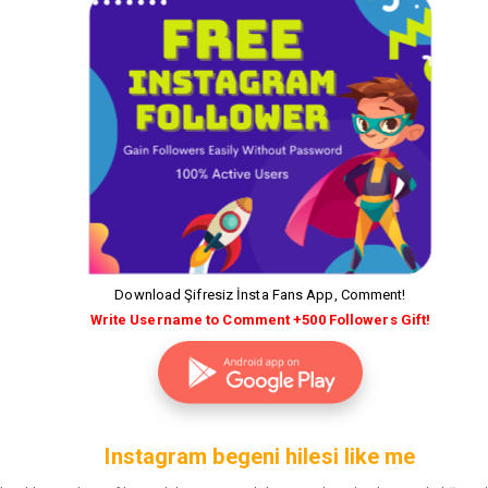
Download Şifresiz İnsta Fans App, Comment!
Write Username to Comment +500 Followers Gift!
Instagram begeni hilesi like me