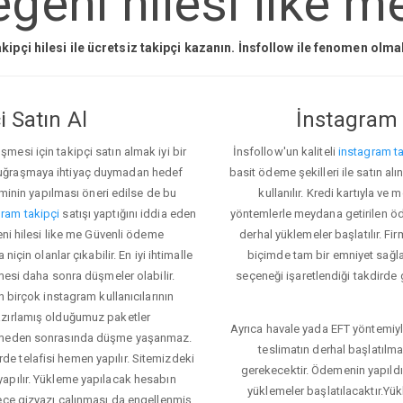
geni hilesi like m
kipçi hilesi ile ücretsiz takipçi kazanın. İnsfollow ile fenomen olm
 Satın Al
İnstagram 
esi için takipçi satın almak iyi bir
İnsfollow'un kaliteli
instagram ta
 uğraşmaya ihtiyaç duymadan hedef
basit ödeme şekilleri ile satın al
eminin yapılması öneri edilse de bu
kullanılır. Kredi kartıyla 
ram takipçi
satışı yaptığını iddia eden
yöntemlerle meydana getirilen öde
eni hilesi like me Güvenli ödeme
derhal yüklemeler başlatılır. Fir
için olanlar çıkabilir. En iyi ihtimalle
biçimde tam bir emniyet sağl
mesi daha sonra düşmeler olabilir.
seçeneği işaretlendiği takdirde 
n birçok instagram kullanıcılarının
azırlamış olduğumuz paketler
Ayrıca havale yada EFT yöntemiyl
klemeden sonrasında düşme yaşanmaz.
teslimatın derhal başlatılm
e telafisi hemen yapılır. Sitemizdeki
gerekecektir. Ödemenin yapıld
apılır. Yükleme yapılacak hesabın
yüklemeler başlatılacaktır.Yü
lece gizyazı çalınması da engellenmiş