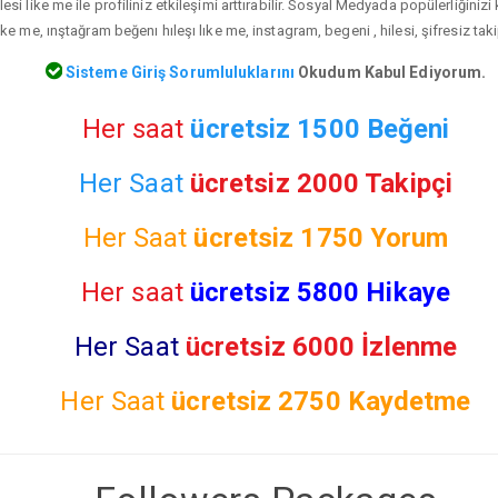
esi like me ile profiliniz etkileşimi arttırabilir. Sosyal Medyada popülerliğiniz
ke me, ınştağram beğenı hıleşı lıke me, instagram, begeni , hilesi, şifresiz tak
Sisteme Giriş Sorumluluklarını
Okudum Kabul Ediyorum.
Her saat
ücretsiz 1500 Beğeni
Her Saat
ücretsiz 2000 Takipçi
Her Saat
ücretsiz
1750 Yorum
Her saat
ücretsiz 5800 Hikaye
Her Saat
ücretsiz 6000 İzlenme
Her Saat
ücretsiz
2750 Kaydetme