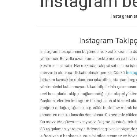
Instagram be
Instagram ta
Instagram Takipçi
Instagram hesaplarının büyümesi ve keşfet kısmına düşm
yöntemdir. Bu yolla uzun zaman beklemeden ve fazla
kesime ulaşılabilir. Her ne kadar takipçi satın alma işl
mevzuda oldukça dikkatli olmak gerekir. Çünkü
İnstag
birtakım kaynaklar dolandırıcı çıkabilir. Instagram beg
yöntemlerini kullanmayarak kart bilgilerinin çalınmasına n
reel hesaplarla takipçi sağlanmadığı için takipçi yükle
Başka sitelerden Instagram takipçi satın al hizmeti ala
mağdur olduğu çoğunlukla görülür. insfollow olarak h
tamamen reel kullanıcılardan oluşur. Bu nedenle yü
Bu mevzuda güvence veriyoruz. Düşme oluştuğu takdird
3D uygulaması yardımıyla ödemeler güvenilir biçimde y
şifresi yahut başkaca hususi bilgiler istenmez ve böy