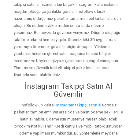
takipçi satın al hizmeti alan birçok instagram kullanıcılarının
mağdur olduğu çoğunlukla görülür. insfollow olarak
hazırlamış olduğumuz paketler tamamen reel kullanıcılardan
oluşur. Bu nedenle yüklemeden sonrasında düşme
yaşanmaz. Bu mevzuda güvence veriyoruz. Düşme oluştuğu
takdirde telafisi hemen yapılır. Sitemizdeki 3D uygulaması
yardımıyla ödemeler güvenilir biçimde yapılır. Yükleme
yapılacak hesabın şifresi yahut başkaca hususi bilgiler
istenmez ve böylece gizyazı çalınması da engellenmiş olur.
Firmamızın güvenilir kaliteli takipçi paketlerini en ucuz
fiyatlarla satın alabilirsiniz.
İnstagram Takipçi Satın Al
Güvenilir
İnsfollow'un kaliteli
instagram takipçi satın al
ücretsiz
paketleri tam bir emniyet arasında ve basit ödeme şekilleri ile
satın alınabilir. Ödeme için müşteriye müsait olabilecek
birçok metot kullanılır. Kredi kartıyla ve mobil tatbik üstünden
ödeme yapılması mümkündür. Bu yöntemlerle meydana