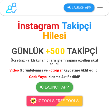
LAUNCH APP
Toggl
naviga
İnstagram
Takipçi
Hilesi
GÜNLÜK
+500
TAKİPÇİ
Ücretsiz Farklı kullanıcılara işlem yapma özelliği aktif
edildi!
Video
Görüntülenme ve
Fotoğraf
Kaydetme Aktif edildi!
Canlı Yayın
İzlenme Aktif edildi!
LAUNCH APP
IGTOOLS FREE TOOLS