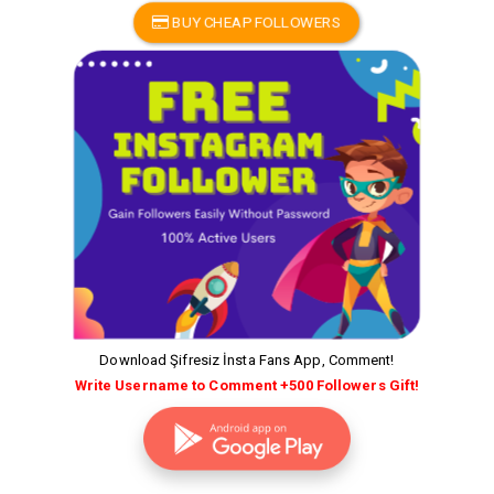
BUY CHEAP FOLLOWERS
Download Şifresiz İnsta Fans App, Comment!
Write Username to Comment +500 Followers Gift!