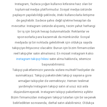
Instagram, fazlaca yoğun kullanıcı kitlesine haiz olan bir
toplumsal medya platformudur. Sosyal medya üstünde
paylaşım yapılabildiği şeklinde, öteki kullanıcılarla iletişime
de geçilebilir. Sadece şahıs değil işletme hesapları da
mevcuttur. Instagram üstünde alışveriş, tecim yahut herhangi
bir iş için birçok hesap bulunmaktadır. Reklamlar ve
sponsorlarla para kazanmak da mümkündür. Sosyal
medyada iyi bir noktada gelebilmek için oldukça sayıda
takipçiye ihtiyacınız olacaktır. Bunun için bizim firmamızdan
reel takipçiler satın almalısınız. En müsait instagram kalıcı
instagram takipçi hilesi
satın alma hakkında, sitemize
başvurabilirsiniz.
Takipçi paketlerimizin yanında sizlere muhtelif hediyeler de
sunmaktayız. Takipçi paketindeki takipçi sayısına gore
armağan takipçiler de vermekteyiz. Hemen teslimat
yardımıyla Instagram takipçi satın al ucuz sizi asla
düşündürmeyecek. Instagram takipçi paketlerimiz aylıktır.
Bizim firmamızdan instagram takipçi tutarları için bir seçenek
belirledikten sonrasında, derhal satın alabilirsiniz. Oldukça