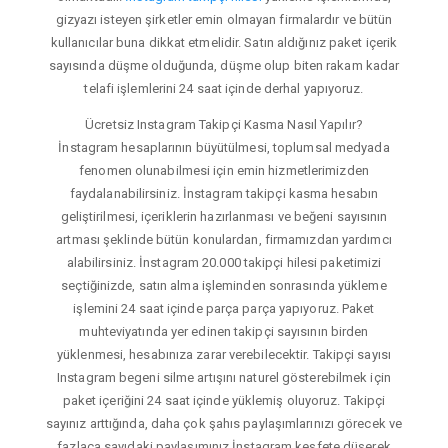
gizyazı isteyen şirketler emin olmayan firmalardır ve bütün
kullanıcılar buna dikkat etmelidir. Satın aldığınız paket içerik
sayısında düşme olduğunda, düşme olup biten rakam kadar
telafi işlemlerini 24 saat içinde derhal yapıyoruz.
Ücretsiz Instagram Takipçi Kasma Nasıl Yapılır?
İnstagram hesaplarının büyütülmesi, toplumsal medyada
fenomen olunabilmesi için emin hizmetlerimizden
faydalanabilirsiniz. İnstagram takipçi kasma hesabın
geliştirilmesi, içeriklerin hazırlanması ve beğeni sayısının
artması şeklinde bütün konulardan, firmamızdan yardımcı
alabilirsiniz. İnstagram 20.000 takipçi hilesi paketimizi
seçtiğinizde, satın alma işleminden sonrasında yükleme
işlemini 24 saat içinde parça parça yapıyoruz. Paket
muhteviyatında yer edinen takipçi sayısının birden
yüklenmesi, hesabınıza zarar verebilecektir. Takipçi sayısı
Instagram begeni silme artışını naturel gösterebilmek için
paket içeriğini 24 saat içinde yüklemiş oluyoruz. Takipçi
sayınız arttığında, daha çok şahıs paylaşımlarınızı görecek ve
fazlaca sayıdaki paylaşımınız İnstagram keşfete düşerek