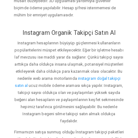
müsait düzeydedir. 3D uygulaması yardımıyla güvenilir
biçimde ödeme yapılabilir. Hesap şifresi istenmemesi de
mühim bir emniyet uygulamasıdır.
Instagram Organik Takipçi Satın Al
Instagram hesaplarının büyüyüp güçlenmesi kullananların
popülaritelerini müspet etkileyecektir. Eğer bir işletme hesabı
laf mevzusu ise maddi yarar da sağlanır. Çünkü takipçi sayısı
arttıkça daha oldukça insana ulaşmak, potansiyel müşterileri
etkileyerek daha oldukça para kazanmak olası olacaktır. Bu
nedenle web arama motorlarında
instagram doğal takipçi
satın al
ucuz mobile ödeme araması sıkça yapılır. Instagram,
takipçi sayısı oldukça olan ve paylaşımları yüksek sayıda
beğeni alan hesapların ve paylaşımlarının keşfet sekmesinde
hepimiz tarafınca görülmesini sağlayabilir. Bu nedenle
Instagram begeni silme takipçi satın almak oldukça
faydalıdır.
Firmamızın satışa sunmuş olduğu İnstagram takipçi paketleri