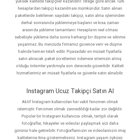
yüksek kalitede takipçiler kazandırır. İsteğe gore ancak Türk
hesaplardan takipçi kazanılması mümkündür. Satın alınan
paketlerde belirlenen sayıdaki takipçi, satın alma işleminden
derhal sonrasında yüklenmeye başlanır ve kısa zaman
arasında yükleme tamamlanır. Hesapların reel olması
sebebiyle yükleme daha sonra herhangi bir düşme ve silinme
yaşanmaz. Bu mevzuda firmamız güvence verir ve düşme
halinde hemen telafi edilir. Piyasadaki en müsait fiyatlarla
satın alınacak paket ücretlerinin ödemesi sitemizin almış
olduğu önlemler yardımıyla son derecede güvenlidir. Kaliteli
hizmetlerimiz en müsait fiyatlarla ve güvenle satın alınabilir.
Instagram Ucuz Takipçi Satın Al
Aktif İnstagram kullanıcıları her vakit fenomen olmak
istemiştir. Fenomen olmak zannedildiği kadar zor değildir.
Popüler bir İnstagram kullanıcısı olmak, tertipli olarak
fotoğraflar, hikayeler ve videolar paylaşmak sizi daha
görünür hale getirebilir. Fotoğraflarınızın ve videolarınızın imaj
kalitelerine itina göstermelisiniz. Instagram yaşam öyküsü