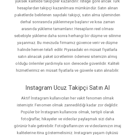
yüksek kalitede takipçiler kazandırır. İsteğe gore ancak Türk
hesaplardan takipçi kazanılması mümkündür. Satın alınan
paketlerde belirlenen sayıdaki takipçi, satın alma işleminden
derhal sonrasında yüklenmeye başlanır ve kısa zaman
arasında yükleme tamamlanır. Hesapların reel olması
sebebiyle yükleme daha sonra herhangi bir düşme ve silinme
yaşanmaz. Bu mevzuda firmamız güvence verir ve düşme
halinde hemen telafi edilir. Piyasadaki en müsait fiyatlarla
satın alınacak paket ücretlerinin ödemesi sitemizin almış
olduğu önlemler yardımıyla son derecede güvenlidir. Kaliteli
hizmetlerimiz en müsait fiyatlarla ve güvenle satın alınabilir.
Instagram Ucuz Takipçi Satın Al
Aktif İnstagram kullanıcıları her vakit fenomen olmak
istemiştir. Fenomen olmak zannedildiği kadar zor değildir.
Popüler bir İnstagram kullanıcısı olmak, tertipli olarak
fotoğraflar, hikayeler ve videolar paylaşmak sizi daha
görünür hale getirebilir. Fotoğraflarınızın ve videolarınızın imaj
kalitelerine itina göstermelisiniz. Instagram yaşam öyküsü