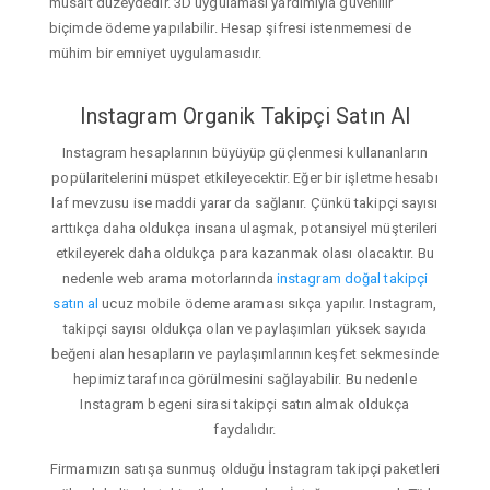
müsait düzeydedir. 3D uygulaması yardımıyla güvenilir
biçimde ödeme yapılabilir. Hesap şifresi istenmemesi de
mühim bir emniyet uygulamasıdır.
Instagram Organik Takipçi Satın Al
Instagram hesaplarının büyüyüp güçlenmesi kullananların
popülaritelerini müspet etkileyecektir. Eğer bir işletme hesabı
laf mevzusu ise maddi yarar da sağlanır. Çünkü takipçi sayısı
arttıkça daha oldukça insana ulaşmak, potansiyel müşterileri
etkileyerek daha oldukça para kazanmak olası olacaktır. Bu
nedenle web arama motorlarında
instagram doğal takipçi
satın al
ucuz mobile ödeme araması sıkça yapılır. Instagram,
takipçi sayısı oldukça olan ve paylaşımları yüksek sayıda
beğeni alan hesapların ve paylaşımlarının keşfet sekmesinde
hepimiz tarafınca görülmesini sağlayabilir. Bu nedenle
Instagram begeni sirasi takipçi satın almak oldukça
faydalıdır.
Firmamızın satışa sunmuş olduğu İnstagram takipçi paketleri