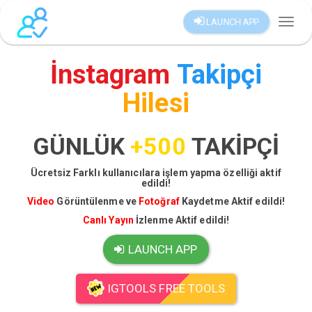
LAUNCH APP
Toggl
naviga
İnstagram
Takipçi
Hilesi
GÜNLÜK
+500
TAKİPÇİ
Ücretsiz Farklı kullanıcılara işlem yapma özelliği aktif
edildi!
Video
Görüntülenme ve
Fotoğraf
Kaydetme Aktif edildi!
Canlı Yayın
İzlenme Aktif edildi!
LAUNCH APP
IGTOOLS FREE TOOLS