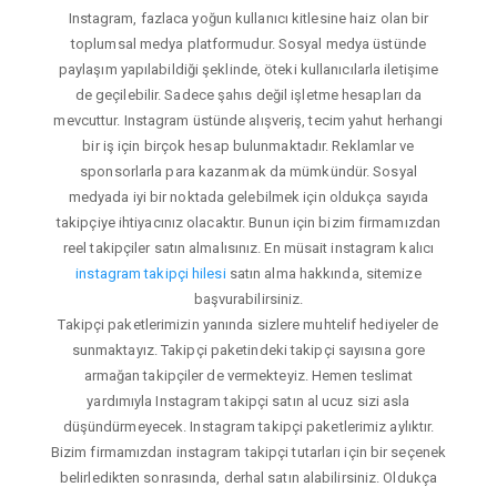
Instagram, fazlaca yoğun kullanıcı kitlesine haiz olan bir
toplumsal medya platformudur. Sosyal medya üstünde
paylaşım yapılabildiği şeklinde, öteki kullanıcılarla iletişime
de geçilebilir. Sadece şahıs değil işletme hesapları da
mevcuttur. Instagram üstünde alışveriş, tecim yahut herhangi
bir iş için birçok hesap bulunmaktadır. Reklamlar ve
sponsorlarla para kazanmak da mümkündür. Sosyal
medyada iyi bir noktada gelebilmek için oldukça sayıda
takipçiye ihtiyacınız olacaktır. Bunun için bizim firmamızdan
reel takipçiler satın almalısınız. En müsait instagram kalıcı
instagram takipçi hilesi
satın alma hakkında, sitemize
başvurabilirsiniz.
Takipçi paketlerimizin yanında sizlere muhtelif hediyeler de
sunmaktayız. Takipçi paketindeki takipçi sayısına gore
armağan takipçiler de vermekteyiz. Hemen teslimat
yardımıyla Instagram takipçi satın al ucuz sizi asla
düşündürmeyecek. Instagram takipçi paketlerimiz aylıktır.
Bizim firmamızdan instagram takipçi tutarları için bir seçenek
belirledikten sonrasında, derhal satın alabilirsiniz. Oldukça