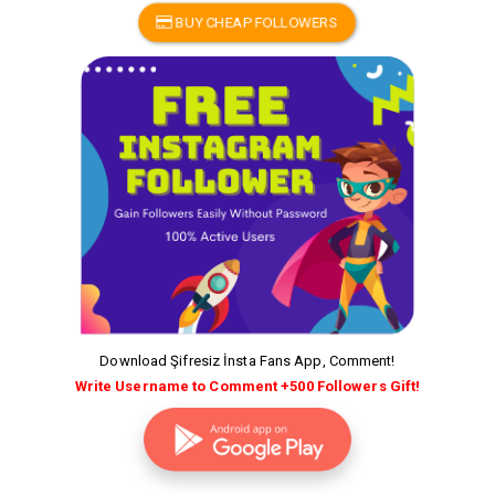
BUY CHEAP FOLLOWERS
Download Şifresiz İnsta Fans App, Comment!
Write Username to Comment +500 Followers Gift!