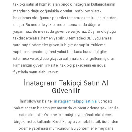
takipçi satın al hizmeti alan birçok instagram kullanıcılarının
mağdur olduğu çoğunlukla görülür. insfollow olarak
hazırlamış olduğumuz paketler tamamen reel kullanıcılardan
oluşur. Bu nedenle yüklemeden sonrasında düşme
yaşanmaz. Bu mevzuda güvence veriyoruz. Düşme oluştuğu
takdirde telafisi hemen yapılır. Sitemizdeki 3D uygulaması
yardımıyla ödemeler güvenilir biçimde yapılır. Yükleme
yapılacak hesabın şifresi yahut başkaca hususi bilgiler
istenmez ve böylece gizyazı çalınması da engellenmiş olur.
Firmamızın güvenilir kaliteli takipçi paketlerini en ucuz
fiyatlarla satın alabilirsiniz.
İnstagram Takipçi Satın Al
Güvenilir
İnsfollow'un kaliteli
instagram takipçi satın al
ücretsiz
paketleri tam bir emniyet arasında ve basit ödeme şekilleri ile
satın alınabilir. Ödeme için müşteriye müsait olabilecek
birçok metot kullanılır. Kredi kartıyla ve mobil tatbik üstünden
ödeme yapılması mümkündür. Bu yöntemlerle meydana