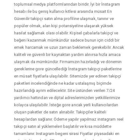
toplumsal medya platformlarından biridir. İyi bir İnstagram
hesabı ile bu geniş kullanıcı kitlesi arasında müsait En
Güvenilir takipçi satın alma profiline ulaşmak, tanınır ve
popüler olmak, alan kişi potansiyeline ulaşarak yüksek
hasılat sağlamak olası olabilir. Kişisel çabalarla takipçi ve
beğeni kazanmak mümkündür sadece bunun için ciddi bir
emek harcamak ve uzun zaman beklemek gerekebilir. Ancak
kaliteli ve güvenli bir kaynaktan yardım alınırsa hızla amaca
ulaşmak da mümkündür. Firmamızın hazırladığı ve dönemin
gereklerine gore güncellediği İnstagram takipçi paketlerine
en müsait fiyatlarla ulaşılabilir. Sitemizde yer edinen takipçi
paketleri incelendiğinde ne kadar ustalaşmış biçimde
hazırlandığı ayrım edilecektir. Site üstünden verilen 7/24
yardımcı hattından ve dijital adreslerimizden yetkililerimize
kolayca ulaşılabilir. İsteğe gore ancak yerli kullanıcılardan
oluşan paketler de satın alınabilir. Takipçiler kaliteli
hesaplardan sağlanır. Ödeme yapılır yapılmaz instagram reel
takipçi satın al yüklemeleri başlatılır ve kısa müddette
tamamlanır. Instagram begeni sirasi Fiyatlar piyasadaki en