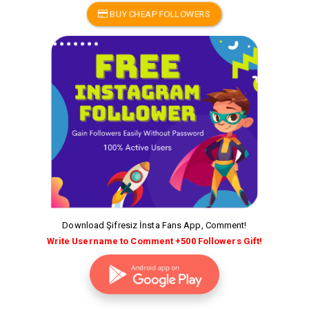
BUY CHEAP FOLLOWERS
Download Şifresiz İnsta Fans App, Comment!
Write Username to Comment +500 Followers Gift!