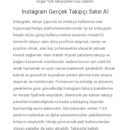
doğal Türk takipçilere haiz olabilir.
Instagram Gerçek Takipçi Satın Al
Instagram, dünya çapında en oldukça kullanıcısı olan
toplumsal medya platformlarından biridir. İyi bir İnstagram
hesabı ile bu geniş kullanıcı kitlesi arasında müsait En
Güvenilir takipçi satın alma profiline ulaşmak, tanınır ve
popüler olmak, alan kişi potansiyeline ulaşarak yüksek
hasılat sağlamak olası olabilir. Kişisel çabalarla takipçi ve
beğeni kazanmak mümkündür sadece bunun için ciddi bir
emek harcamak ve uzun zaman beklemek gerekebilir. Ancak
kaliteli ve güvenli bir kaynaktan yardım alınırsa hızla amaca
ulaşmak da mümkündür. Firmamızın hazırladığı ve dönemin
gereklerine gore güncellediği İnstagram takipçi paketlerine
en müsait fiyatlarla ulaşılabilir. Sitemizde yer edinen takipçi
paketleri incelendiğinde ne kadar ustalaşmış biçimde
hazırlandığı ayrım edilecektir. Site üstünden verilen 7/24
yardımcı hattından ve dijital adreslerimizden yetkililerimize
kolayca ulaşılabilir. İsteğe gore ancak yerli kullanıcılardan
oluşan paketler de satın alınabilir. Takipçiler kaliteli