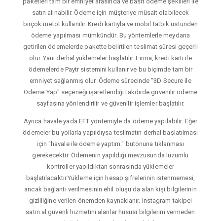
paketleri tam bir emniyet arasında ve basit ödeme şekilleri ile
satın alınabilir. Ödeme için müşteriye müsait olabilecek
birçok metot kullanılır. Kredi kartıyla ve mobil tatbik üstünden
ödeme yapılması mümkündür. Bu yöntemlerle meydana
getirilen ödemelerde pakette belirtilen teslimat süresi geçerli
olur. Yani derhal yüklemeler başlatılır. Firma, kredi kartı ile
ödemelerde Paytr sistemini kullanır ve bu biçimde tam bir
emniyet sağlanmış olur. Ödeme sürecinde "3D Secure ile
Ödeme Yap" seçeneği işaretlendiği takdirde güvenilir ödeme
sayfasına yönlendirilir ve güvenilir işlemler başlatılır.
Ayrıca havale yada EFT yöntemiyle da ödeme yapılabilir. Eğer
ödemeler bu yollarla yapıldıysa teslimatın derhal başlatılması
için "havale ile ödeme yaptım." butonuna tıklanması
gerekecektir. Ödemenin yapıldığı mevzusunda lüzumlu
kontroller yapıldıktan sonrasında yüklemeler
başlatılacaktır.Yükleme için hesap şifrelerinin istenmemesi,
ancak bağlantı verilmesinin ehil oluşu da alan kişi bilgilerinin
gizliliğine verilen önemden kaynaklanır. Instagram takipçi
satın al güvenli hizmetini alanlar hususi bilgilerini vermeden