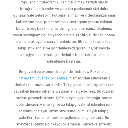
Popüler bir İnstagram kullanıcısı olmak, tertipli olarak
fotoğraflar, hikayeler ve videolar paylaşmak sizi daha
görünür hale getirebilir. Fotoğraflarınızın ve videolarınızın imaj
kalitelerine itina göstermelisiniz. Instagram yaşam öyküsü
bölümü boş bırakılmamalıdır. İlgi alanınız, işiniz, okulunuz
yahut sevdiğiniz kişileri yazabilirsiniz. Profilinizi de her insana
aleni olarak ayarlarsanız, hepimiz profilinizi, takipçilerinizi,
takip ettiklerinizi ve gönderilerinizi görebilir. Çok sayıda
takipçiye haiz olmak için derhal şifresiz takipçi satın al
işlemlerine başlayın.
En güvenli ve ekonomik biçimde insfollow Paketi olan
instagram ucuz takipçi satın al
hizmetinden istiyorsanız
derhal firmamızı ziyaret edin. Takipçi satın alma işlemleriniz
yaparken hususi şifrenizi paylaşmanız gerekmez. Bu yüzden
bizlere güvenebilirsiniz. Şifre isteyen şirketler çoğu zaman
dolandırıcıdır. Hemen şifresiz takipçi satın al işlemleri için
sitemizi inceleyin. Bizim size sunduğumuz aylık takipçi
paketleri, tamamen reel takipçilerden oluşmaktadır. Bu
mevzuda içinizde bir kaygı oluşmasın. Kaliteli ve şifresiz