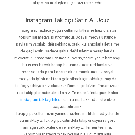
takipçi satın al işlemi için bizi tercih edin.
Instagram Takipçi Satın Al Ucuz
Instagram, fazlaca yoğun kullanıcı kitlesine haiz olan bir
toplumsal medya platformudur. Sosyal medya üstünde
paylaşım yapılabildiği şeklinde, öteki kullanıcılarla iletişime
de geçilebilir. Sadece şahıs değil işletme hesapları da
mevcuttur. Instagram üstünde alışveriş, tecim yahut herhangi
bir iş için birçok hesap bulunmaktadır. Reklamlar ve
sponsorlarla para kazanmak da mümkündür. Sosyal
medyada iyi bir noktada gelebilmek için oldukça sayıda
takipçiye ihtiyacınız olacaktır. Bunun için bizim firmamızdan
reel takipçiler satın almalısınız. En müsait instagram kalıcı
instagram takipçi hilesi
satın alma hakkında, sitemize
başvurabilirsiniz.
Takipçi paketlerimizin yanında sizlere muhtelif hediyeler de
sunmaktayız. Takipçi paketindeki takipçi sayısına gore
armağan takipçiler de vermekteyiz. Hemen teslimat
yardımıyla Instagram takipçi satın al ucuz sizi asla