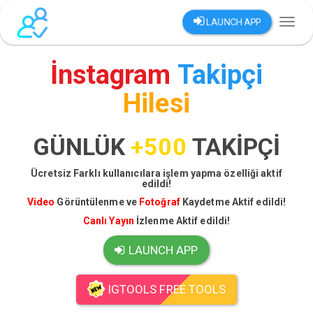
LAUNCH APP
Toggl
naviga
İnstagram
Takipçi
Hilesi
GÜNLÜK
+500
TAKİPÇİ
Ücretsiz Farklı kullanıcılara işlem yapma özelliği aktif
edildi!
Video
Görüntülenme ve
Fotoğraf
Kaydetme Aktif edildi!
Canlı Yayın
İzlenme Aktif edildi!
LAUNCH APP
IGTOOLS FREE TOOLS