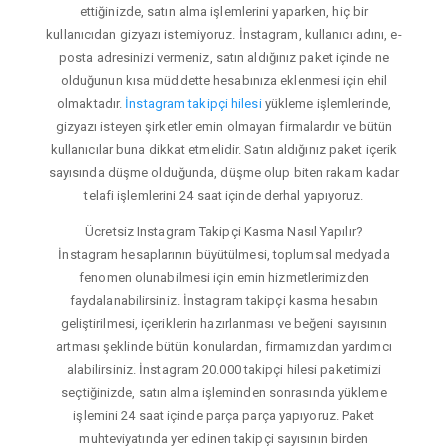
ettiğinizde, satın alma işlemlerini yaparken, hiç bir
kullanıcıdan gizyazı istemiyoruz. İnstagram, kullanıcı adını, e-
posta adresinizi vermeniz, satın aldığınız paket içinde ne
olduğunun kısa müddette hesabınıza eklenmesi için ehil
olmaktadır.
İnstagram takipçi hilesi
yükleme işlemlerinde,
gizyazı isteyen şirketler emin olmayan firmalardır ve bütün
kullanıcılar buna dikkat etmelidir. Satın aldığınız paket içerik
sayısında düşme olduğunda, düşme olup biten rakam kadar
telafi işlemlerini 24 saat içinde derhal yapıyoruz.
Ücretsiz Instagram Takipçi Kasma Nasıl Yapılır?
İnstagram hesaplarının büyütülmesi, toplumsal medyada
fenomen olunabilmesi için emin hizmetlerimizden
faydalanabilirsiniz. İnstagram takipçi kasma hesabın
geliştirilmesi, içeriklerin hazırlanması ve beğeni sayısının
artması şeklinde bütün konulardan, firmamızdan yardımcı
alabilirsiniz. İnstagram 20.000 takipçi hilesi paketimizi
seçtiğinizde, satın alma işleminden sonrasında yükleme
işlemini 24 saat içinde parça parça yapıyoruz. Paket
muhteviyatında yer edinen takipçi sayısının birden