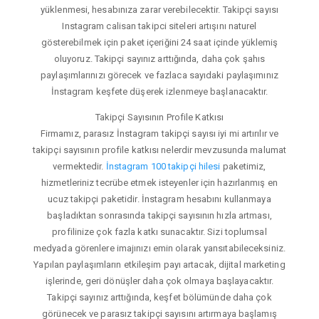
yüklenmesi, hesabınıza zarar verebilecektir. Takipçi sayısı
Instagram calisan takipci siteleri artışını naturel
gösterebilmek için paket içeriğini 24 saat içinde yüklemiş
oluyoruz. Takipçi sayınız arttığında, daha çok şahıs
paylaşımlarınızı görecek ve fazlaca sayıdaki paylaşımınız
İnstagram keşfete düşerek izlenmeye başlanacaktır.
Takipçi Sayısının Profile Katkısı
Firmamız, parasız İnstagram takipçi sayısı iyi mi artırılır ve
takipçi sayısının profile katkısı nelerdir mevzusunda malumat
vermektedir.
İnstagram 100 takipçi hilesi
paketimiz,
hizmetleriniz tecrübe etmek isteyenler için hazırlanmış en
ucuz takipçi paketidir. İnstagram hesabını kullanmaya
başladıktan sonrasında takipçi sayısının hızla artması,
profilinize çok fazla katkı sunacaktır. Sizi toplumsal
medyada görenlere imajınızı emin olarak yansıtabileceksiniz.
Yapılan paylaşımların etkileşim payı artacak, dijital marketing
işlerinde, geri dönüşler daha çok olmaya başlayacaktır.
Takipçi sayınız arttığında, keşfet bölümünde daha çok
görünecek ve parasız takipçi sayısını artırmaya başlamış