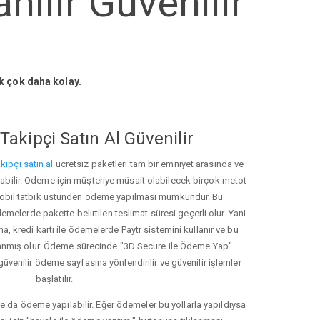
nilir Güvenilir
ak çok daha kolay.
Takipçi Satın Al Güvenilir
kipçi satın al
ücretsiz paketleri tam bir emniyet arasında ve
ınabilir. Ödeme için müşteriye müsait olabilecek birçok metot
ve mobil tatbik üstünden ödeme yapılması mümkündür. Bu
melerde pakette belirtilen teslimat süresi geçerli olur. Yani
ma, kredi kartı ile ödemelerde Paytr sistemini kullanır ve bu
anmış olur. Ödeme sürecinde "3D Secure ile Ödeme Yap"
güvenilir ödeme sayfasına yönlendirilir ve güvenilir işlemler
başlatılır.
e da ödeme yapılabilir. Eğer ödemeler bu yollarla yapıldıysa