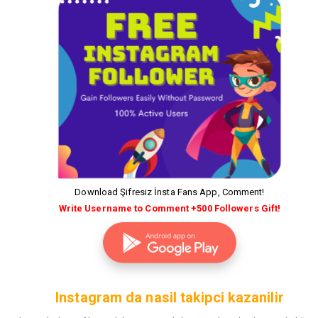
Download Şifresiz İnsta Fans App, Comment!
Write Username to Comment +500 Followers Gift!
Instagram da nasil takipci kazanilir