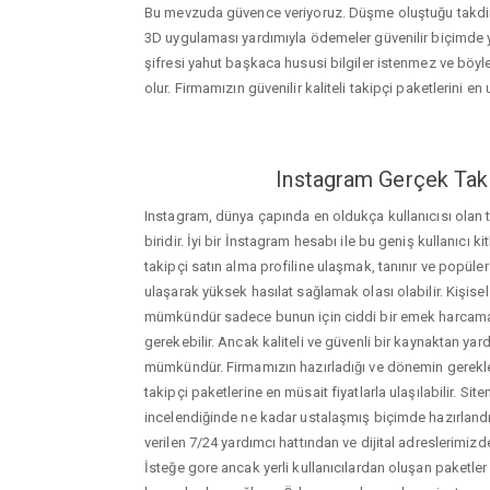
Bu mevzuda güvence veriyoruz. Düşme oluştuğu takdird
3D uygulaması yardımıyla ödemeler güvenilir biçimde y
şifresi yahut başkaca hususi bilgiler istenmez ve böy
olur. Firmamızın güvenilir kaliteli takipçi paketlerini en u
Instagram Gerçek Taki
Instagram, dünya çapında en oldukça kullanıcısı olan
biridir. İyi bir İnstagram hesabı ile bu geniş kullanıcı k
takipçi satın alma profiline ulaşmak, tanınır ve popüler
ulaşarak yüksek hasılat sağlamak olası olabilir. Kişis
mümkündür sadece bunun için ciddi bir emek harca
gerekebilir. Ancak kaliteli ve güvenli bir kaynaktan ya
mümkündür. Firmamızın hazırladığı ve dönemin gerekle
takipçi paketlerine en müsait fiyatlarla ulaşılabilir. Si
incelendiğinde ne kadar ustalaşmış biçimde hazırlandığ
verilen 7/24 yardımcı hattından ve dijital adreslerimizden
İsteğe gore ancak yerli kullanıcılardan oluşan paketler de