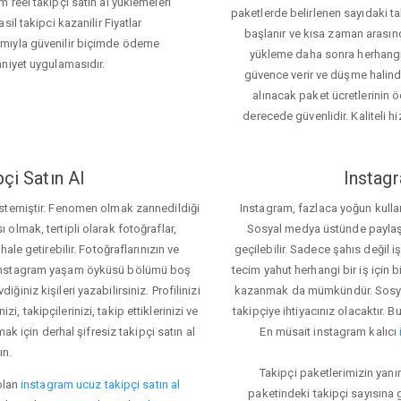
 reel takipçi satın al yüklemeleri
paketlerde belirlenen sayıdaki t
il takipci kazanilir Fiyatlar
başlanır ve kısa zaman arasın
ımıyla güvenilir biçimde ödeme
yükleme daha sonra herhang
mniyet uygulamasıdır.
güvence verir ve düşme halinde 
alınacak paket ücretlerinin 
derecede güvenlidir. Kaliteli hi
çi Satın Al
Instagr
 istemiştir. Fenomen olmak zannedildiği
Instagram, fazlaca yoğun kulla
ı olmak, tertipli olarak fotoğraflar,
Sosyal medya üstünde paylaşım 
le getirebilir. Fotoğraflarınızın ve
geçilebilir. Sadece şahıs değil 
iz. Instagram yaşam öyküsü bölümü boş
tecim yahut herhangi bir iş için
iğiniz kişileri yazabilirsiniz. Profilinizi
kazanmak da mümkündür. Sosyal
i, takipçilerinizi, takip ettiklerinizi ve
takipçiye ihtiyacınız olacaktır. B
ak için derhal şifresiz takipçi satın al
En müsait instagram kalıcı
ın.
Takipçi paketlerimizin yanı
olan
instagram ucuz takipçi satın al
paketindeki takipçi sayısına