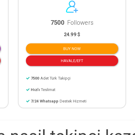
7500
Followers
24.99 $
BUY NOW
HAVALE/EFT
7500
Adet Türk Takipçi
Hızlı
Teslimat
7/24 Whatsapp
Destek Hizmeti