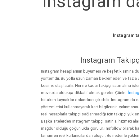
Instagram da 
Instagram ta
Instagram Takipçi
Instagram hesaplarının büyümesi ve keşfet kısmına düşm
yöntemdir. Bu yolla uzun zaman beklemeden ve fazla
kesime ulaşılabilir. Her ne kadar takipçi satın alma işl
mevzuda oldukça dikkatli olmak gerekir. Çünkü
İnstag
birtakım kaynaklar dolandırıcı çıkabilir. Instagram da 
yöntemlerini kullanmayarak kart bilgilerinin çalınmasına n
reel hesaplarla takipçi sağlanmadığı için takipçi yükle
Başka sitelerden Instagram takipçi satın al hizmeti ala
mağdur olduğu çoğunlukla görülür. insfollow olarak h
tamamen reel kullanıcılardan oluşur. Bu nedenle yü