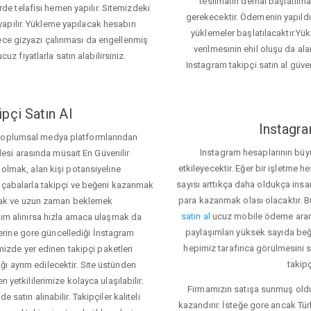
teslimatın derhal başlatılm
e telafisi hemen yapılır. Sitemizdeki
gerekecektir. Ödemenin yapıld
apılır. Yükleme yapılacak hesabın
yüklemeler başlatılacaktır.Yü
lece gizyazı çalınması da engellenmiş
verilmesinin ehil oluşu da alan
cuz fiyatlarla satın alabilirsiniz.
Instagram takipçi satın al güve
pçi Satın Al
Instagra
 toplumsal medya platformlarından
Instagram hesaplarının büy
itlesi arasında müsait En Güvenilir
etkileyecektir. Eğer bir işletme 
 olmak, alan kişi potansiyeline
sayısı arttıkça daha oldukça insa
el çabalarla takipçi ve beğeni kazanmak
para kazanmak olası olacaktır.
mak ve uzun zaman beklemek
satın al
ucuz mobile ödeme aramas
rdım alınırsa hızla amaca ulaşmak da
paylaşımları yüksek sayıda beğ
rine gore güncellediği İnstagram
hepimiz tarafınca görülmesini sa
temizde yer edinen takipçi paketleri
takipç
ı ayrım edilecektir. Site üstünden
 yetkililerimize kolayca ulaşılabilir.
Firmamızın satışa sunmuş olduğ
 satın alınabilir. Takipçiler kaliteli
kazandırır. İsteğe gore ancak Tü