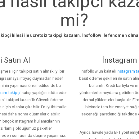
nasil takipci kaza
mi?
kipçi hilesi ile ücretsiz takipçi kazanın. İnsfollow ile fenomen olm
 Satın Al
İnstagram 
esi için takipçi satın almak iyi bir
İnsfollow'un kaliteli
instagram ta
 uğraşmaya ihtiyaç duymadan hedef
basit ödeme şekilleri ile satın al
eminin yapılması öneri edilse de bu
kullanılır. Kredi kartıyla 
ram takipçi
satışı yaptığını iddia eden
yöntemlerle meydana getirilen öde
nasil takipci kazanilir Güvenli ödeme
derhal yüklemeler başlatılır. Fir
için olanlar çıkabilir. En iyi ihtimalle
biçimde tam bir emniyet sağl
mesi daha sonra düşmeler olabilir.
seçeneği işaretlendiği takdirde 
n birçok instagram kullanıcılarının
azırlamış olduğumuz paketler
Ayrıca havale yada EFT yöntemiyl
klemeden sonrasında düşme yaşanmaz.