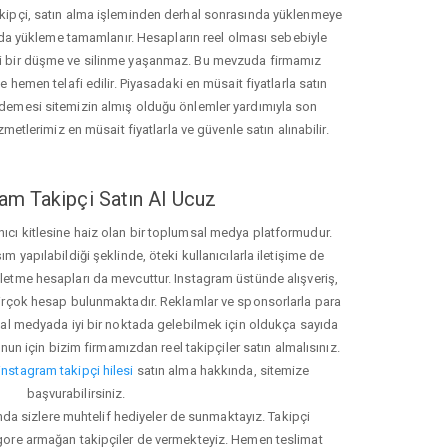
akipçi, satın alma işleminden derhal sonrasında yüklenmeye
da yükleme tamamlanır. Hesapların reel olması sebebiyle
i bir düşme ve silinme yaşanmaz. Bu mevzuda firmamız
hemen telafi edilir. Piyasadaki en müsait fiyatlarla satın
ödemesi sitemizin almış olduğu önlemler yardımıyla son
zmetlerimiz en müsait fiyatlarla ve güvenle satın alınabilir.
am Takipçi Satın Al Ucuz
nıcı kitlesine haiz olan bir toplumsal medya platformudur.
yapılabildiği şeklinde, öteki kullanıcılarla iletişime de
işletme hesapları da mevcuttur. Instagram üstünde alışveriş,
 birçok hesap bulunmaktadır. Reklamlar ve sponsorlarla para
 medyada iyi bir noktada gelebilmek için oldukça sayıda
unun için bizim firmamızdan reel takipçiler satın almalısınız.
instagram takipçi hilesi
satın alma hakkında, sitemize
başvurabilirsiniz.
nda sizlere muhtelif hediyeler de sunmaktayız. Takipçi
 gore armağan takipçiler de vermekteyiz. Hemen teslimat