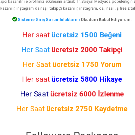
pci kazanilir ile profiliniz etkileşimi arttırabilir. Sosyal Medyada popülerliğin
kazanilir, ınştağram da naşıl takıpÇı kazanılır, instagram, da , nasil, şifresiz t
Sisteme Giriş Sorumluluklarını
Okudum Kabul Ediyorum.
Her saat
ücretsiz 1500 Beğeni
Her Saat
ücretsiz 2000 Takipçi
Her Saat
ücretsiz
1750 Yorum
Her saat
ücretsiz 5800 Hikaye
Her Saat
ücretsiz 6000 İzlenme
Her Saat
ücretsiz
2750 Kaydetme