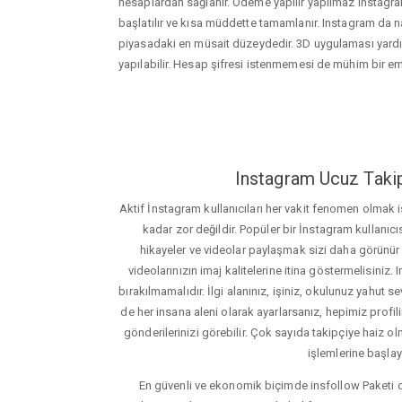
hesaplardan sağlanır. Ödeme yapılır yapılmaz instagram
başlatılır ve kısa müddette tamamlanır. Instagram da nas
piyasadaki en müsait düzeydedir. 3D uygulaması yard
yapılabilir. Hesap şifresi istenmemesi de mühim bir e
Instagram Ucuz Takip
Aktif İnstagram kullanıcıları her vakit fenomen olmak
kadar zor değildir. Popüler bir İnstagram kullanıcıs
hikayeler ve videolar paylaşmak sizi daha görünür ha
videolarınızın imaj kalitelerine itina göstermelisin
bırakılmamalıdır. İlgi alanınız, işiniz, okulunuz yahut sevd
de her insana aleni olarak ayarlarsanız, hepimiz profiliniz
gönderilerinizi görebilir. Çok sayıda takipçiye haiz olm
işlemlerine başlay
En güvenli ve ekonomik biçimde insfollow Paketi 