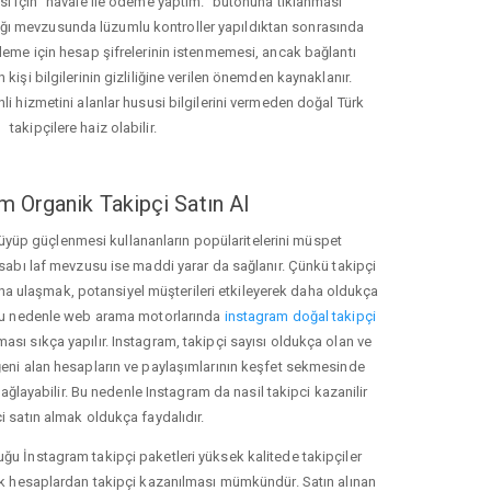
ası için "havale ile ödeme yaptım." butonuna tıklanması
ığı mevzusunda lüzumlu kontroller yapıldıktan sonrasında
kleme için hesap şifrelerinin istenmemesi, ancak bağlantı
 kişi bilgilerinin gizliliğine verilen önemden kaynaklanır.
nli hizmetini alanlar hususi bilgilerini vermeden doğal Türk
takipçilere haiz olabilir.
m Organik Takipçi Satın Al
üyüp güçlenmesi kullananların popülaritelerini müspet
hesabı laf mevzusu ise maddi yarar da sağlanır. Çünkü takipçi
na ulaşmak, potansiyel müşterileri etkileyerek daha oldukça
 Bu nedenle web arama motorlarında
instagram doğal takipçi
ı sıkça yapılır. Instagram, takipçi sayısı oldukça olan ve
eni alan hesapların ve paylaşımlarının keşfet sekmesinde
ğlayabilir. Bu nedenle Instagram da nasil takipci kazanilir
i satın almak oldukça faydalıdır.
u İnstagram takipçi paketleri yüksek kalitede takipçiler
rk hesaplardan takipçi kazanılması mümkündür. Satın alınan