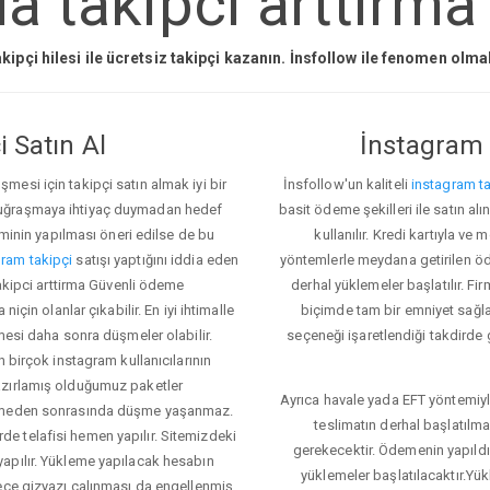
a takipci arttirma
kipçi hilesi ile ücretsiz takipçi kazanın. İnsfollow ile fenomen olm
 Satın Al
İnstagram 
esi için takipçi satın almak iyi bir
İnsfollow'un kaliteli
instagram ta
 uğraşmaya ihtiyaç duymadan hedef
basit ödeme şekilleri ile satın al
eminin yapılması öneri edilse de bu
kullanılır. Kredi kartıyla 
ram takipçi
satışı yaptığını iddia eden
yöntemlerle meydana getirilen öde
takipci arttirma Güvenli ödeme
derhal yüklemeler başlatılır. Fir
için olanlar çıkabilir. En iyi ihtimalle
biçimde tam bir emniyet sağl
mesi daha sonra düşmeler olabilir.
seçeneği işaretlendiği takdirde 
n birçok instagram kullanıcılarının
azırlamış olduğumuz paketler
Ayrıca havale yada EFT yöntemiyl
klemeden sonrasında düşme yaşanmaz.
teslimatın derhal başlatılm
e telafisi hemen yapılır. Sitemizdeki
gerekecektir. Ödemenin yapıld
apılır. Yükleme yapılacak hesabın
yüklemeler başlatılacaktır.Yü
lece gizyazı çalınması da engellenmiş