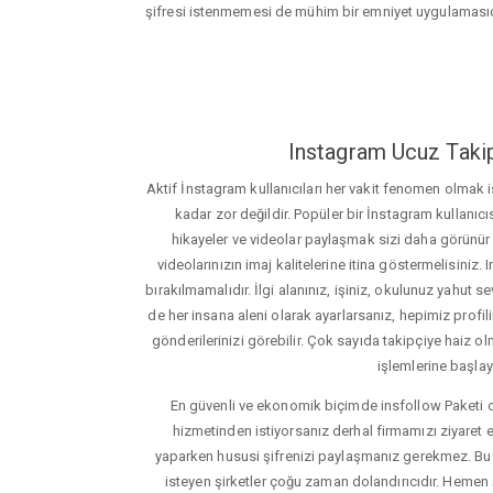
şifresi istenmemesi de mühim bir emniyet uygulamasıd
Instagram Ucuz Takip
Aktif İnstagram kullanıcıları her vakit fenomen olmak
kadar zor değildir. Popüler bir İnstagram kullanıcıs
hikayeler ve videolar paylaşmak sizi daha görünür ha
videolarınızın imaj kalitelerine itina göstermelisin
bırakılmamalıdır. İlgi alanınız, işiniz, okulunuz yahut sevd
de her insana aleni olarak ayarlarsanız, hepimiz profiliniz
gönderilerinizi görebilir. Çok sayıda takipçiye haiz olm
işlemlerine başlay
En güvenli ve ekonomik biçimde insfollow Paketi 
hizmetinden istiyorsanız derhal firmamızı ziyaret e
yaparken hususi şifrenizi paylaşmanız gerekmez. Bu y
isteyen şirketler çoğu zaman dolandırıcıdır. Hemen şi