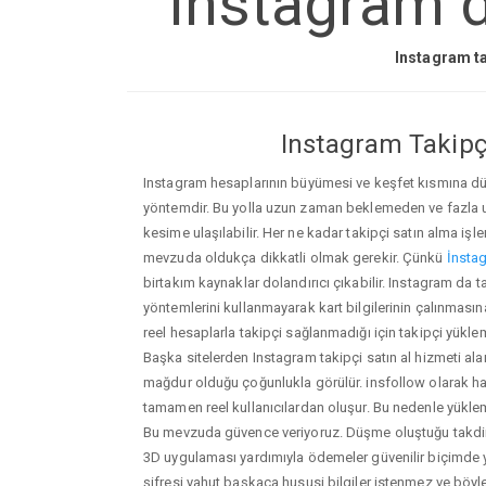
Instagram d
Instagram ta
Instagram Takipçi
Instagram hesaplarının büyümesi ve keşfet kısmına düşm
yöntemdir. Bu yolla uzun zaman beklemeden ve fazla
kesime ulaşılabilir. Her ne kadar takipçi satın alma işl
mevzuda oldukça dikkatli olmak gerekir. Çünkü
İnstag
birtakım kaynaklar dolandırıcı çıkabilir. Instagram da 
yöntemlerini kullanmayarak kart bilgilerinin çalınmasına n
reel hesaplarla takipçi sağlanmadığı için takipçi yükle
Başka sitelerden Instagram takipçi satın al hizmeti ala
mağdur olduğu çoğunlukla görülür. insfollow olarak h
tamamen reel kullanıcılardan oluşur. Bu nedenle yü
Bu mevzuda güvence veriyoruz. Düşme oluştuğu takdird
3D uygulaması yardımıyla ödemeler güvenilir biçimde y
şifresi yahut başkaca hususi bilgiler istenmez ve böy