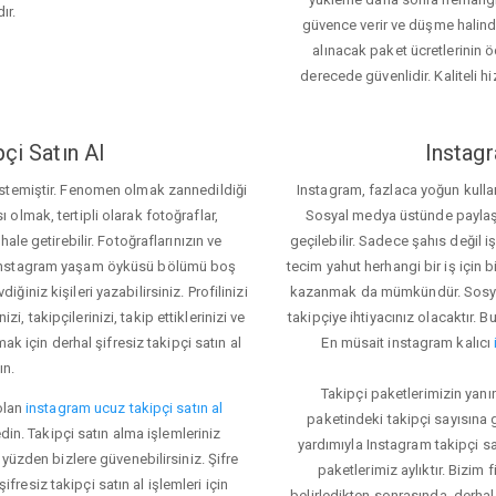
ır.
güvence verir ve düşme halinde 
alınacak paket ücretlerinin 
derecede güvenlidir. Kaliteli hi
çi Satın Al
Instagr
 istemiştir. Fenomen olmak zannedildiği
Instagram, fazlaca yoğun kulla
ı olmak, tertipli olarak fotoğraflar,
Sosyal medya üstünde paylaşım 
le getirebilir. Fotoğraflarınızın ve
geçilebilir. Sadece şahıs değil 
iz. Instagram yaşam öyküsü bölümü boş
tecim yahut herhangi bir iş için
iğiniz kişileri yazabilirsiniz. Profilinizi
kazanmak da mümkündür. Sosyal
i, takipçilerinizi, takip ettiklerinizi ve
takipçiye ihtiyacınız olacaktır. B
ak için derhal şifresiz takipçi satın al
En müsait instagram kalıcı
ın.
Takipçi paketlerimizin yanı
olan
instagram ucuz takipçi satın al
paketindeki takipçi sayısına
din. Takipçi satın alma işlemleriniz
yardımıyla Instagram takipçi s
üzden bizlere güvenebilirsiniz. Şifre
paketlerimiz aylıktır. Bizim
fresiz takipçi satın al işlemleri için
belirledikten sonrasında, derhal 