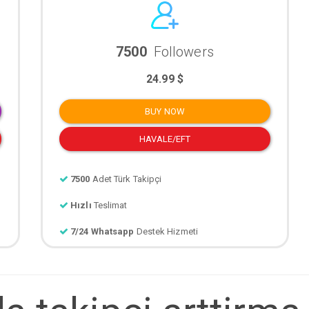
7500
Followers
24.99 $
BUY NOW
HAVALE/EFT
7500
Adet Türk Takipçi
Hızlı
Teslimat
7/24 Whatsapp
Destek Hizmeti