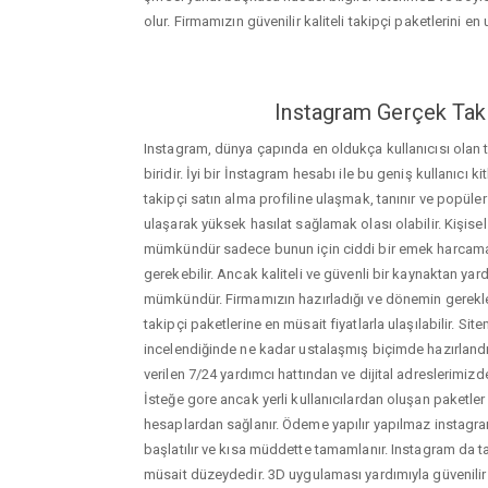
olur. Firmamızın güvenilir kaliteli takipçi paketlerini en u
Instagram Gerçek Taki
Instagram, dünya çapında en oldukça kullanıcısı olan
biridir. İyi bir İnstagram hesabı ile bu geniş kullanıcı k
takipçi satın alma profiline ulaşmak, tanınır ve popüler
ulaşarak yüksek hasılat sağlamak olası olabilir. Kişis
mümkündür sadece bunun için ciddi bir emek harca
gerekebilir. Ancak kaliteli ve güvenli bir kaynaktan ya
mümkündür. Firmamızın hazırladığı ve dönemin gerekle
takipçi paketlerine en müsait fiyatlarla ulaşılabilir. Si
incelendiğinde ne kadar ustalaşmış biçimde hazırlandığ
verilen 7/24 yardımcı hattından ve dijital adreslerimizden
İsteğe gore ancak yerli kullanıcılardan oluşan paketler de
hesaplardan sağlanır. Ödeme yapılır yapılmaz instagram
başlatılır ve kısa müddette tamamlanır. Instagram da ta
müsait düzeydedir. 3D uygulaması yardımıyla güvenilir