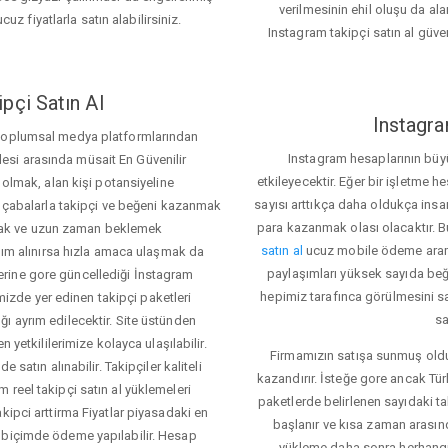
verilmesinin ehil oluşu da alan
cuz fiyatlarla satın alabilirsiniz.
Instagram takipçi satın al güve
pçi Satın Al
Instagra
 toplumsal medya platformlarından
Instagram hesaplarının büy
itlesi arasında müsait En Güvenilir
etkileyecektir. Eğer bir işletme 
 olmak, alan kişi potansiyeline
sayısı arttıkça daha oldukça insa
el çabalarla takipçi ve beğeni kazanmak
para kazanmak olası olacaktır.
mak ve uzun zaman beklemek
satın al
ucuz mobile ödeme aramas
rdım alınırsa hızla amaca ulaşmak da
paylaşımları yüksek sayıda beğ
rine gore güncellediği İnstagram
hepimiz tarafınca görülmesini sa
temizde yer edinen takipçi paketleri
sa
ı ayrım edilecektir. Site üstünden
 yetkililerimize kolayca ulaşılabilir.
Firmamızın satışa sunmuş olduğ
 satın alınabilir. Takipçiler kaliteli
kazandırır. İsteğe gore ancak Tü
 reel takipçi satın al yüklemeleri
paketlerde belirlenen sayıdaki t
kipci arttirma Fiyatlar piyasadaki en
başlanır ve kısa zaman arasın
 biçimde ödeme yapılabilir. Hesap
yükleme daha sonra herhang