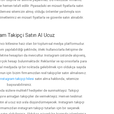
hemen telafi edilir. Piyasadaki en müsait fiyatlarla satın
ödemesi sitemizin almış olduğu önlemler yardımıyla son
zmetlerimiz en müsait fiyatlarla ve güvenle satın alınabilir.
am Takipçi Satın Al Ucuz
nıcı kitlesine haiz olan bir toplumsal medya platformudur.
yapılabildiği şeklinde, öteki kullanıcılarla iletişime de
işletme hesapları da mevcuttur. Instagram üstünde alışveriş,
 birçok hesap bulunmaktadır. Reklamlar ve sponsorlarla para
 medyada iyi bir noktada gelebilmek için oldukça sayıda
unun için bizim firmamızdan reel takipçiler satın almalısınız.
instagram takipçi hilesi
satın alma hakkında, sitemize
başvurabilirsiniz.
nda sizlere muhtelif hediyeler de sunmaktayız. Takipçi
 gore armağan takipçiler de vermekteyiz. Hemen teslimat
atın al ucuz sizi asla düşündürmeyecek. Instagram takipçi
 firmamızdan instagram takipçi tutarları için bir seçenek
satın alabilirsiniz. Oldukça güvenli bir biçimde işlemleriniz