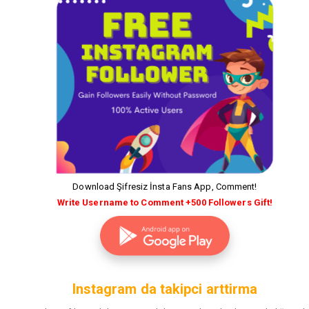
Download Şifresiz İnsta Fans App, Comment!
Write Username to Comment +500 Followers Gift!
Instagram da takipci arttirma