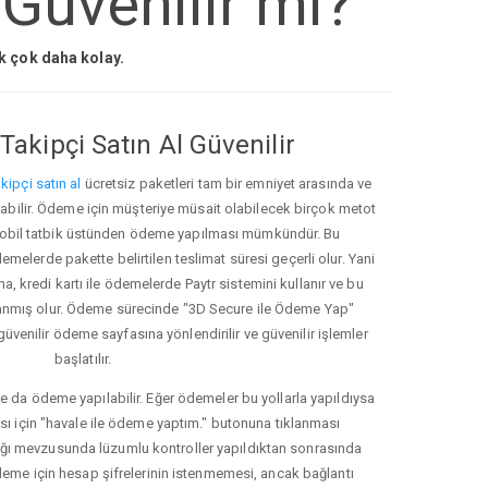
 Güvenilir mi?
ak çok daha kolay.
Takipçi Satın Al Güvenilir
kipçi satın al
ücretsiz paketleri tam bir emniyet arasında ve
ınabilir. Ödeme için müşteriye müsait olabilecek birçok metot
ve mobil tatbik üstünden ödeme yapılması mümkündür. Bu
melerde pakette belirtilen teslimat süresi geçerli olur. Yani
ma, kredi kartı ile ödemelerde Paytr sistemini kullanır ve bu
anmış olur. Ödeme sürecinde "3D Secure ile Ödeme Yap"
güvenilir ödeme sayfasına yönlendirilir ve güvenilir işlemler
başlatılır.
e da ödeme yapılabilir. Eğer ödemeler bu yollarla yapıldıysa
ası için "havale ile ödeme yaptım." butonuna tıklanması
ığı mevzusunda lüzumlu kontroller yapıldıktan sonrasında
kleme için hesap şifrelerinin istenmemesi, ancak bağlantı