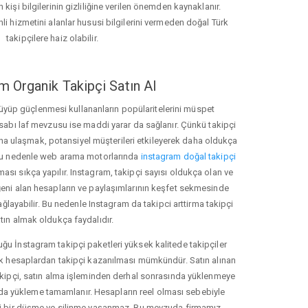
 kişi bilgilerinin gizliliğine verilen önemden kaynaklanır.
nli hizmetini alanlar hususi bilgilerini vermeden doğal Türk
takipçilere haiz olabilir.
m Organik Takipçi Satın Al
üyüp güçlenmesi kullananların popülaritelerini müspet
hesabı laf mevzusu ise maddi yarar da sağlanır. Çünkü takipçi
na ulaşmak, potansiyel müşterileri etkileyerek daha oldukça
 Bu nedenle web arama motorlarında
instagram doğal takipçi
ı sıkça yapılır. Instagram, takipçi sayısı oldukça olan ve
eni alan hesapların ve paylaşımlarının keşfet sekmesinde
ğlayabilir. Bu nedenle Instagram da takipci arttirma takipçi
tın almak oldukça faydalıdır.
u İnstagram takipçi paketleri yüksek kalitede takipçiler
rk hesaplardan takipçi kazanılması mümkündür. Satın alınan
akipçi, satın alma işleminden derhal sonrasında yüklenmeye
da yükleme tamamlanır. Hesapların reel olması sebebiyle
i bir düşme ve silinme yaşanmaz. Bu mevzuda firmamız