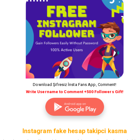
Download Şifresiz İnsta Fans App, Comment!
Write Username to Comment +500 Followers Gift!
Instagram fake hesap takipci kasma