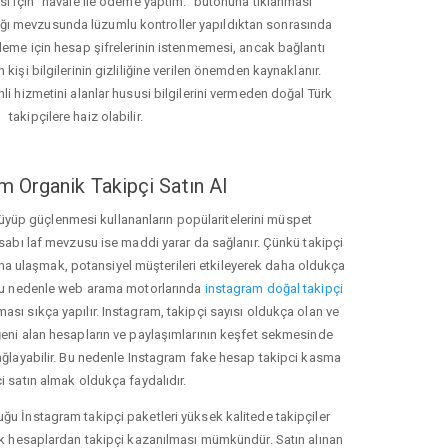
ası için "havale ile ödeme yaptım." butonuna tıklanması
ığı mevzusunda lüzumlu kontroller yapıldıktan sonrasında
kleme için hesap şifrelerinin istenmemesi, ancak bağlantı
 kişi bilgilerinin gizliliğine verilen önemden kaynaklanır.
nli hizmetini alanlar hususi bilgilerini vermeden doğal Türk
takipçilere haiz olabilir.
m Organik Takipçi Satın Al
üyüp güçlenmesi kullananların popülaritelerini müspet
hesabı laf mevzusu ise maddi yarar da sağlanır. Çünkü takipçi
na ulaşmak, potansiyel müşterileri etkileyerek daha oldukça
 Bu nedenle web arama motorlarında
instagram doğal takipçi
ı sıkça yapılır. Instagram, takipçi sayısı oldukça olan ve
eni alan hesapların ve paylaşımlarının keşfet sekmesinde
ağlayabilir. Bu nedenle Instagram fake hesap takipci kasma
i satın almak oldukça faydalıdır.
u İnstagram takipçi paketleri yüksek kalitede takipçiler
rk hesaplardan takipçi kazanılması mümkündür. Satın alınan