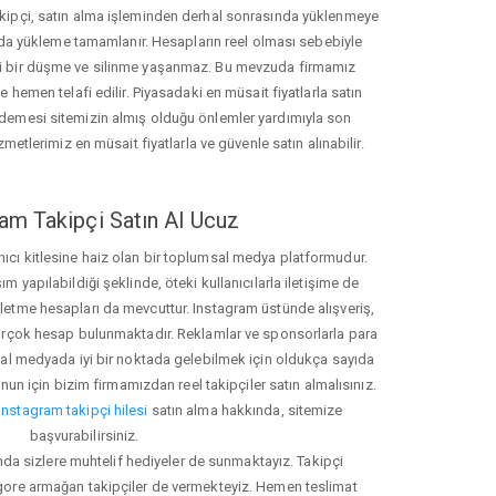
akipçi, satın alma işleminden derhal sonrasında yüklenmeye
da yükleme tamamlanır. Hesapların reel olması sebebiyle
i bir düşme ve silinme yaşanmaz. Bu mevzuda firmamız
hemen telafi edilir. Piyasadaki en müsait fiyatlarla satın
ödemesi sitemizin almış olduğu önlemler yardımıyla son
zmetlerimiz en müsait fiyatlarla ve güvenle satın alınabilir.
am Takipçi Satın Al Ucuz
nıcı kitlesine haiz olan bir toplumsal medya platformudur.
yapılabildiği şeklinde, öteki kullanıcılarla iletişime de
işletme hesapları da mevcuttur. Instagram üstünde alışveriş,
 birçok hesap bulunmaktadır. Reklamlar ve sponsorlarla para
 medyada iyi bir noktada gelebilmek için oldukça sayıda
unun için bizim firmamızdan reel takipçiler satın almalısınız.
instagram takipçi hilesi
satın alma hakkında, sitemize
başvurabilirsiniz.
nda sizlere muhtelif hediyeler de sunmaktayız. Takipçi
 gore armağan takipçiler de vermekteyiz. Hemen teslimat