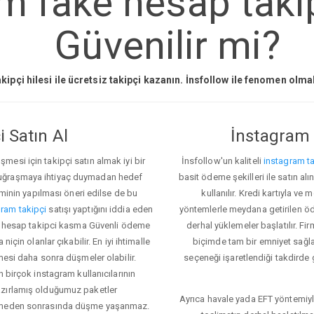
m fake hesap tak
Güvenilir mi?
kipçi hilesi ile ücretsiz takipçi kazanın. İnsfollow ile fenomen olm
 Satın Al
İnstagram 
esi için takipçi satın almak iyi bir
İnsfollow'un kaliteli
instagram ta
 uğraşmaya ihtiyaç duymadan hedef
basit ödeme şekilleri ile satın al
eminin yapılması öneri edilse de bu
kullanılır. Kredi kartıyla 
ram takipçi
satışı yaptığını iddia eden
yöntemlerle meydana getirilen öde
ake hesap takipci kasma Güvenli ödeme
derhal yüklemeler başlatılır. Fir
için olanlar çıkabilir. En iyi ihtimalle
biçimde tam bir emniyet sağl
mesi daha sonra düşmeler olabilir.
seçeneği işaretlendiği takdirde 
n birçok instagram kullanıcılarının
azırlamış olduğumuz paketler
Ayrıca havale yada EFT yöntemiyl
klemeden sonrasında düşme yaşanmaz.