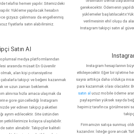
teslimatın derhal başlatılm
e telafisi hemen yapılır. Sitemizdeki
gerekecektir. Ödemenin yapıld
apılır. Yükleme yapılacak hesabın
yüklemeler başlatılacaktır.Yü
lece gizyazı çalınması da engellenmiş
verilmesinin ehil oluşu da alan
cuz fiyatlarla satın alabilirsiniz.
Instagram takipçi satın al güve
pçi Satın Al
Instagra
 toplumsal medya platformlarından
Instagram hesaplarının büy
itlesi arasında müsait En Güvenilir
etkileyecektir. Eğer bir işletme 
 olmak, alan kişi potansiyeline
sayısı arttıkça daha oldukça insa
el çabalarla takipçi ve beğeni kazanmak
para kazanmak olası olacaktır.
mak ve uzun zaman beklemek
satın al
ucuz mobile ödeme aramas
rdım alınırsa hızla amaca ulaşmak da
paylaşımları yüksek sayıda beğ
rine gore güncellediği İnstagram
hepimiz tarafınca görülmesini s
temizde yer edinen takipçi paketleri
takipç
ı ayrım edilecektir. Site üstünden
 yetkililerimize kolayca ulaşılabilir.
Firmamızın satışa sunmuş olduğ
 satın alınabilir. Takipçiler kaliteli
kazandırır. İsteğe gore ancak Tü