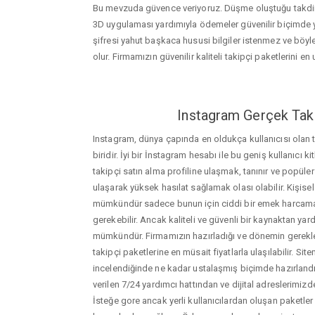
Bu mevzuda güvence veriyoruz. Düşme oluştuğu takdird
3D uygulaması yardımıyla ödemeler güvenilir biçimde y
şifresi yahut başkaca hususi bilgiler istenmez ve böy
olur. Firmamızın güvenilir kaliteli takipçi paketlerini en u
Instagram Gerçek Taki
Instagram, dünya çapında en oldukça kullanıcısı olan
biridir. İyi bir İnstagram hesabı ile bu geniş kullanıcı k
takipçi satın alma profiline ulaşmak, tanınır ve popüler
ulaşarak yüksek hasılat sağlamak olası olabilir. Kişis
mümkündür sadece bunun için ciddi bir emek harca
gerekebilir. Ancak kaliteli ve güvenli bir kaynaktan ya
mümkündür. Firmamızın hazırladığı ve dönemin gerekle
takipçi paketlerine en müsait fiyatlarla ulaşılabilir. Si
incelendiğinde ne kadar ustalaşmış biçimde hazırlandığ
verilen 7/24 yardımcı hattından ve dijital adreslerimizden
İsteğe gore ancak yerli kullanıcılardan oluşan paketler de