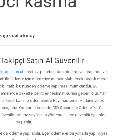
ipci kasma
ak çok daha kolay.
Takipçi Satın Al Güvenilir
kipçi satın al
ücretsiz paketleri tam bir emniyet arasında ve
ınabilir. Ödeme için müşteriye müsait olabilecek birçok metot
ve mobil tatbik üstünden ödeme yapılması mümkündür. Bu
melerde pakette belirtilen teslimat süresi geçerli olur. Yani
ma, kredi kartı ile ödemelerde Paytr sistemini kullanır ve bu
anmış olur. Ödeme sürecinde "3D Secure ile Ödeme Yap"
güvenilir ödeme sayfasına yönlendirilir ve güvenilir işlemler
başlatılır.
e da ödeme yapılabilir. Eğer ödemeler bu yollarla yapıldıysa