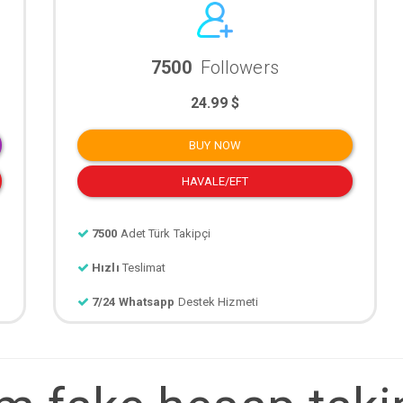
7500
Followers
24.99 $
BUY NOW
HAVALE/EFT
7500
Adet Türk Takipçi
Hızlı
Teslimat
7/24 Whatsapp
Destek Hizmeti