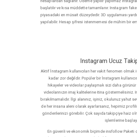
hesaplardan sağlanır. Ödeme yapılır yapılmaz instagram
başlatılır ve kısa müddette tamamlanır. Instagram fake
piyasadaki en müsait düzeydedir. 3D uygulaması yard
yapılabilir. Hesap şifresi istenmemesi de mühim bir e
Instagram Ucuz Takip
Aktif İnstagram kullanıcıları her vakit fenomen olmak
kadar zor değildir. Popüler bir İnstagram kullanıcıs
hikayeler ve videolar paylaşmak sizi daha görünür ha
videolarınızın imaj kalitelerine itina göstermelisin
bırakılmamalıdır. İlgi alanınız, işiniz, okulunuz yahut sevd
de her insana aleni olarak ayarlarsanız, hepimiz profiliniz
gönderilerinizi görebilir. Çok sayıda takipçiye haiz olm
işlemlerine başlay
En güvenli ve ekonomik biçimde insfollow Paketi 