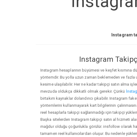
Instagra
Instagram ta
Instagram Takipçi
Instagram hesaplarının büyümesi ve keşfet kısmına düşm
yöntemdir. Bu yolla uzun zaman beklemeden ve fazla
kesime ulaşılabilir. Her ne kadar takipçi satın alma işl
mevzuda oldukça dikkatli olmak gerekir. Çünkü
İnstag
birtakım kaynaklar dolandırıcı çıkabilir. Instagram f
yöntemlerini kullanmayarak kart bilgilerinin çalınmasına n
reel hesaplarla takipçi sağlanmadığı için takipçi yükle
Başka sitelerden Instagram takipçi satın al hizmeti ala
mağdur olduğu çoğunlukla görülür. insfollow olarak h
tamamen reel kullanıcılardan oluşur. Bu nedenle yü