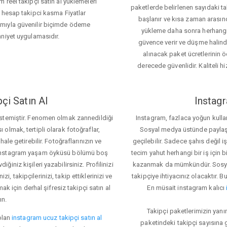
 reel takipçi satın al yüklemeleri
paketlerde belirlenen sayıdaki t
 hesap takipci kasma Fiyatlar
başlanır ve kısa zaman arasın
ımıyla güvenilir biçimde ödeme
yükleme daha sonra herhang
mniyet uygulamasıdır.
güvence verir ve düşme halinde 
alınacak paket ücretlerinin 
derecede güvenlidir. Kaliteli hi
çi Satın Al
Instagr
 istemiştir. Fenomen olmak zannedildiği
Instagram, fazlaca yoğun kulla
ı olmak, tertipli olarak fotoğraflar,
Sosyal medya üstünde paylaşım 
le getirebilir. Fotoğraflarınızın ve
geçilebilir. Sadece şahıs değil 
iz. Instagram yaşam öyküsü bölümü boş
tecim yahut herhangi bir iş için
iğiniz kişileri yazabilirsiniz. Profilinizi
kazanmak da mümkündür. Sosyal
i, takipçilerinizi, takip ettiklerinizi ve
takipçiye ihtiyacınız olacaktır. B
ak için derhal şifresiz takipçi satın al
En müsait instagram kalıcı
ın.
Takipçi paketlerimizin yanı
olan
instagram ucuz takipçi satın al
paketindeki takipçi sayısına