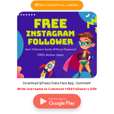
BUY CHEAP FOLLOWERS
Download Şifresiz İnsta Fans App, Comment!
Write Username to Comment +500 Followers Gift!