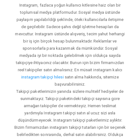
Instagram, fazlaca yoğun kullanıcı kitlesine haiz olan bir
toplumsal medya platformudur. Sosyal medya üstünde
paylaşım yapılabildiği şeklinde, öteki kullanıcılarla iletişime
de geçilebilir. Sadece şahıs değil işletme hesapları da
mevcuttur. Instagram üstünde alışveriş, tecim yahut herhangi
bir iş için birçok hesap bulunmaktadır. Reklamlar ve
sponsorlarla para kazanmak da mümkündür. Sosyal
medyada iyi bir noktada gelebilmek için oldukça sayıda
takipçiye ihtiyacınız olacaktır. Bunun için bizim firmamızdan
reel takipçiler satın almalısınız. En müsait instagram kalıcı
instagram takipçi hilesi
satın alma hakkında, sitemize
başvurabilirsiniz.
Takipçi paketlerimizin yanında sizlere muhtelif hediyeler de
sunmaktayız. Takipçi paketindeki takipçi sayısına gore
armağan takipçiler de vermekteyiz. Hemen teslimat
yardımıyla Instagram takipçi satın al ucuz sizi asla
düşündürmeyecek. Instagram takipçi paketlerimiz aylıktır.
Bizim firmamızdan instagram takipçi tutarları için bir seçenek
belirledikten sonrasında, derhal satın alabilirsiniz. Oldukça