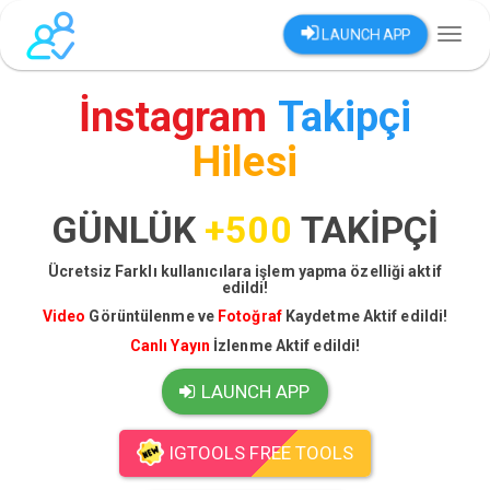
LAUNCH APP
Toggl
naviga
İnstagram
Takipçi
Hilesi
GÜNLÜK
+500
TAKİPÇİ
Ücretsiz Farklı kullanıcılara işlem yapma özelliği aktif
edildi!
Video
Görüntülenme ve
Fotoğraf
Kaydetme Aktif edildi!
Canlı Yayın
İzlenme Aktif edildi!
LAUNCH APP
IGTOOLS FREE TOOLS