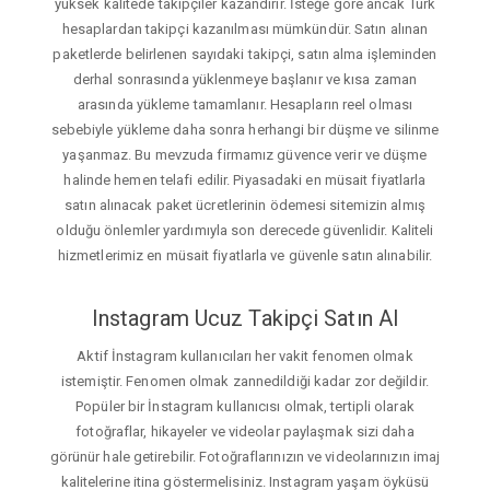
yüksek kalitede takipçiler kazandırır. İsteğe gore ancak Türk
hesaplardan takipçi kazanılması mümkündür. Satın alınan
paketlerde belirlenen sayıdaki takipçi, satın alma işleminden
derhal sonrasında yüklenmeye başlanır ve kısa zaman
arasında yükleme tamamlanır. Hesapların reel olması
sebebiyle yükleme daha sonra herhangi bir düşme ve silinme
yaşanmaz. Bu mevzuda firmamız güvence verir ve düşme
halinde hemen telafi edilir. Piyasadaki en müsait fiyatlarla
satın alınacak paket ücretlerinin ödemesi sitemizin almış
olduğu önlemler yardımıyla son derecede güvenlidir. Kaliteli
hizmetlerimiz en müsait fiyatlarla ve güvenle satın alınabilir.
Instagram Ucuz Takipçi Satın Al
Aktif İnstagram kullanıcıları her vakit fenomen olmak
istemiştir. Fenomen olmak zannedildiği kadar zor değildir.
Popüler bir İnstagram kullanıcısı olmak, tertipli olarak
fotoğraflar, hikayeler ve videolar paylaşmak sizi daha
görünür hale getirebilir. Fotoğraflarınızın ve videolarınızın imaj
kalitelerine itina göstermelisiniz. Instagram yaşam öyküsü