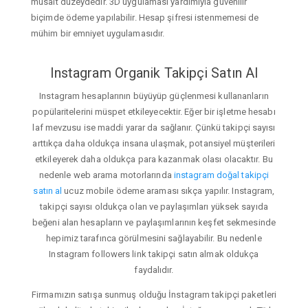
müsait düzeydedir. 3D uygulaması yardımıyla güvenilir
biçimde ödeme yapılabilir. Hesap şifresi istenmemesi de
mühim bir emniyet uygulamasıdır.
Instagram Organik Takipçi Satın Al
Instagram hesaplarının büyüyüp güçlenmesi kullananların
popülaritelerini müspet etkileyecektir. Eğer bir işletme hesabı
laf mevzusu ise maddi yarar da sağlanır. Çünkü takipçi sayısı
arttıkça daha oldukça insana ulaşmak, potansiyel müşterileri
etkileyerek daha oldukça para kazanmak olası olacaktır. Bu
nedenle web arama motorlarında
instagram doğal takipçi
satın al
ucuz mobile ödeme araması sıkça yapılır. Instagram,
takipçi sayısı oldukça olan ve paylaşımları yüksek sayıda
beğeni alan hesapların ve paylaşımlarının keşfet sekmesinde
hepimiz tarafınca görülmesini sağlayabilir. Bu nedenle
Instagram followers link takipçi satın almak oldukça
faydalıdır.
Firmamızın satışa sunmuş olduğu İnstagram takipçi paketleri