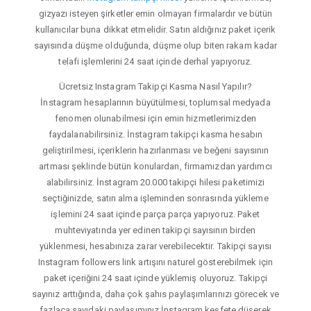
gizyazı isteyen şirketler emin olmayan firmalardır ve bütün
kullanıcılar buna dikkat etmelidir. Satın aldığınız paket içerik
sayısında düşme olduğunda, düşme olup biten rakam kadar
telafi işlemlerini 24 saat içinde derhal yapıyoruz.
Ücretsiz Instagram Takipçi Kasma Nasıl Yapılır?
İnstagram hesaplarının büyütülmesi, toplumsal medyada
fenomen olunabilmesi için emin hizmetlerimizden
faydalanabilirsiniz. İnstagram takipçi kasma hesabın
geliştirilmesi, içeriklerin hazırlanması ve beğeni sayısının
artması şeklinde bütün konulardan, firmamızdan yardımcı
alabilirsiniz. İnstagram 20.000 takipçi hilesi paketimizi
seçtiğinizde, satın alma işleminden sonrasında yükleme
işlemini 24 saat içinde parça parça yapıyoruz. Paket
muhteviyatında yer edinen takipçi sayısının birden
yüklenmesi, hesabınıza zarar verebilecektir. Takipçi sayısı
Instagram followers link artışını naturel gösterebilmek için
paket içeriğini 24 saat içinde yüklemiş oluyoruz. Takipçi
sayınız arttığında, daha çok şahıs paylaşımlarınızı görecek ve
fazlaca sayıdaki paylaşımınız İnstagram keşfete düşerek