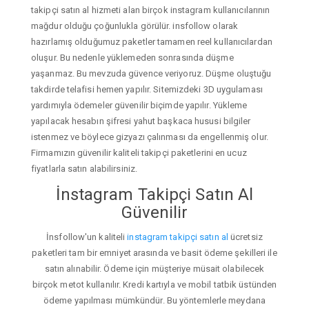
takipçi satın al hizmeti alan birçok instagram kullanıcılarının
mağdur olduğu çoğunlukla görülür. insfollow olarak
hazırlamış olduğumuz paketler tamamen reel kullanıcılardan
oluşur. Bu nedenle yüklemeden sonrasında düşme
yaşanmaz. Bu mevzuda güvence veriyoruz. Düşme oluştuğu
takdirde telafisi hemen yapılır. Sitemizdeki 3D uygulaması
yardımıyla ödemeler güvenilir biçimde yapılır. Yükleme
yapılacak hesabın şifresi yahut başkaca hususi bilgiler
istenmez ve böylece gizyazı çalınması da engellenmiş olur.
Firmamızın güvenilir kaliteli takipçi paketlerini en ucuz
fiyatlarla satın alabilirsiniz.
İnstagram Takipçi Satın Al
Güvenilir
İnsfollow'un kaliteli
instagram takipçi satın al
ücretsiz
paketleri tam bir emniyet arasında ve basit ödeme şekilleri ile
satın alınabilir. Ödeme için müşteriye müsait olabilecek
birçok metot kullanılır. Kredi kartıyla ve mobil tatbik üstünden
ödeme yapılması mümkündür. Bu yöntemlerle meydana