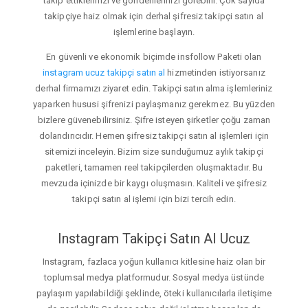
takip ettiklerinizi ve gönderilerinizi görebilir. Çok sayıda
takipçiye haiz olmak için derhal şifresiz takipçi satın al
işlemlerine başlayın.
En güvenli ve ekonomik biçimde insfollow Paketi olan
instagram ucuz takipçi satın al
hizmetinden istiyorsanız
derhal firmamızı ziyaret edin. Takipçi satın alma işlemleriniz
yaparken hususi şifrenizi paylaşmanız gerekmez. Bu yüzden
bizlere güvenebilirsiniz. Şifre isteyen şirketler çoğu zaman
dolandırıcıdır. Hemen şifresiz takipçi satın al işlemleri için
sitemizi inceleyin. Bizim size sunduğumuz aylık takipçi
paketleri, tamamen reel takipçilerden oluşmaktadır. Bu
mevzuda içinizde bir kaygı oluşmasın. Kaliteli ve şifresiz
takipçi satın al işlemi için bizi tercih edin.
Instagram Takipçi Satın Al Ucuz
Instagram, fazlaca yoğun kullanıcı kitlesine haiz olan bir
toplumsal medya platformudur. Sosyal medya üstünde
paylaşım yapılabildiği şeklinde, öteki kullanıcılarla iletişime