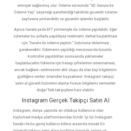
emniyet sağlanmış olur. Ödeme sürecinde "3D Secure ile
Ödeme Yap" seçeneği işaretlendiği takdirde güvenilir ödeme
sayfasına yönlendirilir ve güvenilir işlemler başlatılır.
Ayrıca havale yada EFT yöntemiyle da ödeme yapılabilir. Eğer
ödemeler bu yollarla yapıldıysa teslimatın derhal başlatılması
için "havale ile ödeme yaptım." butonuna tıklanması
gerekecektir. Ödemenin yapıldığı mevzusunda lüzumlu
kontroller yapıldıktan sonrasında yüklemeler
başlatılacaktır.Yükleme için hesap şifrelerinin istenmemesi,
ancak bağlantı verilmesinin ehil oluşu da alan kişi bilgilerinin
gizliliğine verilen önemden kaynaklanır. Instagram takipçi
satın al güvenli hizmetini alanlar hususi bilgilerini vermeden
doğal Türk takipçilere haiz olabilir.
Instagram Gerçek Takipçi Satın Al
Instagram, dünya çapında en oldukça kullanıcısı olan
toplumsal medya platformlarından biridir. İyi bir İnstagram
hesabı ile bu geniş kullanıcı kitlesi arasında müsait En
Güvenilir takipçi satın alma profiline ulaşmak, tanınır ve