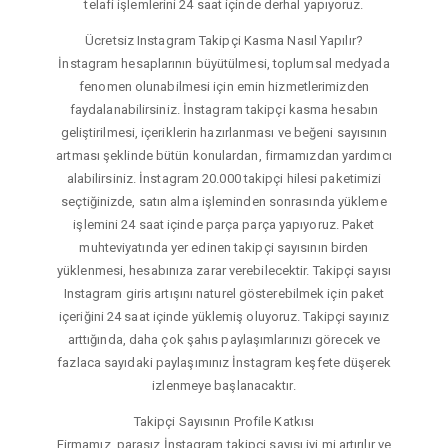
telafi işlemlerini 24 saat içinde derhal yapıyoruz.
Ücretsiz Instagram Takipçi Kasma Nasıl Yapılır?
İnstagram hesaplarının büyütülmesi, toplumsal medyada
fenomen olunabilmesi için emin hizmetlerimizden
faydalanabilirsiniz. İnstagram takipçi kasma hesabın
geliştirilmesi, içeriklerin hazırlanması ve beğeni sayısının
artması şeklinde bütün konulardan, firmamızdan yardımcı
alabilirsiniz. İnstagram 20.000 takipçi hilesi paketimizi
seçtiğinizde, satın alma işleminden sonrasında yükleme
işlemini 24 saat içinde parça parça yapıyoruz. Paket
muhteviyatında yer edinen takipçi sayısının birden
yüklenmesi, hesabınıza zarar verebilecektir. Takipçi sayısı
Instagram giris artışını naturel gösterebilmek için paket
içeriğini 24 saat içinde yüklemiş oluyoruz. Takipçi sayınız
arttığında, daha çok şahıs paylaşımlarınızı görecek ve
fazlaca sayıdaki paylaşımınız İnstagram keşfete düşerek
izlenmeye başlanacaktır.
Takipçi Sayısının Profile Katkısı
Firmamız, parasız İnstagram takipçi sayısı iyi mi artırılır ve