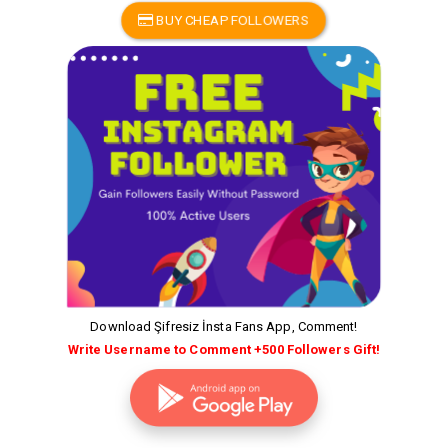
BUY CHEAP FOLLOWERS
Download Şifresiz İnsta Fans App, Comment!
Write Username to Comment +500 Followers Gift!