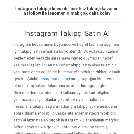
Instagram takipçi hilesi ile ücretsiz takipçi kazanın.
İnsfollow ile fenomen olmak çok daha kolay.
Instagram Takipçi Satın Al
Instagram hesaplarının büyümesi ve keşfet kısmına düşmesi
için takipçi satın almak iyi bir yöntemdir. Bu yolla uzun zaman
beklemeden ve fazla uğraşmaya ihtiyaç duymadan hedef
kesime ulaşılabilir. Her ne kadar takipçi satın alma işleminin
yapılması öneri edilse de bu mevzuda oldukça dikkatli olmak
gerekir. Çünkü
İnstagram takipçi
satışı yaptığını iddia eden
birtakım kaynaklar dolandırıcı çıkabilir. Instagram giris
Güvenli ödeme yöntemlerini kullanmayarak kart bilgilerinin
çalınmasına niçin olanlar çıkabilir. En iyi ihtimalle reel
hesaplarla takipçi sağlanmadığı için takipçi yüklemesi daha
sonra düşmeler olabilir. Başka sitelerden Instagram takipçi
satın al hizmeti alan birçok instagram kullanıcılarının mağdur
olduğu çoğunlukla görülür. insfollow olarak hazırlamış
olduğumuz paketler tamamen reel kullanıcılardan oluşur. Bu