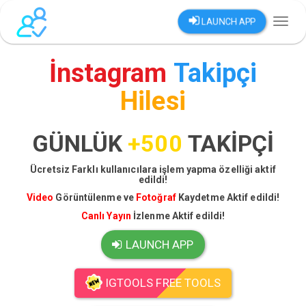
LAUNCH APP
Toggl
naviga
İnstagram
Takipçi
Hilesi
GÜNLÜK
+500
TAKİPÇİ
Ücretsiz Farklı kullanıcılara işlem yapma özelliği aktif
edildi!
Video
Görüntülenme ve
Fotoğraf
Kaydetme Aktif edildi!
Canlı Yayın
İzlenme Aktif edildi!
LAUNCH APP
IGTOOLS FREE TOOLS