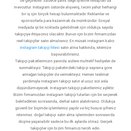
de geçilebilir. Sadece şahıs değil işletme hesapları da
mevcuttur. Instagram üstünde alışveriş, tecim yahut herhangi
bir iş için birçok hesap bulunmaktadır. Reklamlar ve
sponsorlarla para kazanmak da mümkündür. Sosyal
medyada iyi bir noktada gelebilmek için oldukça sayıda
takipçiye ihtiyacınız olacaktır. Bunun için bizim firmamızdan
reel takipçiler satın almalısınız. En müsait instagram kalıcı
instagram takipçi hilesi
satın alma hakkında, sitemize
başvurabilirsiniz.
Takipçi paketlerimizin yanında sizlere muhtelif hediyeler de
sunmaktayız. Takipçi paketindeki takipçi sayısına gore
armağan takipçiler de vermekteyiz. Hemen teslimat
yardımıyla Instagram takipçi satın al ucuz sizi asla
düşündürmeyecek. Instagram takipçi paketlerimiz aylıktır.
Bizim firmamızdan instagram takipçi tutarları için bir seçenek
belirledikten sonrasında, derhal satın alabilirsiniz. Oldukça
güvenli bir biçimde işlemleriniz yapılır ve hiç hususi şifreniz
istenmez. doğal takipçi satın alma işleminden sonrasında
düşme yaşanabilir sadece bu ilk aylarda olmaz. Gerçek
takipçiler için bizim firmamızı tercih edin.