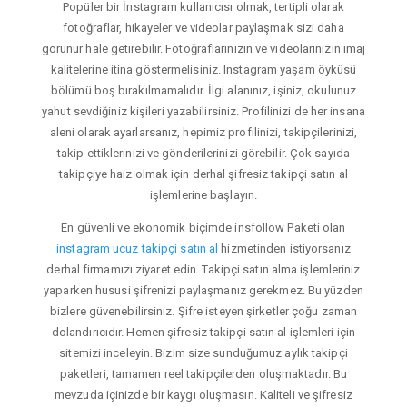
Popüler bir İnstagram kullanıcısı olmak, tertipli olarak
fotoğraflar, hikayeler ve videolar paylaşmak sizi daha
görünür hale getirebilir. Fotoğraflarınızın ve videolarınızın imaj
kalitelerine itina göstermelisiniz. Instagram yaşam öyküsü
bölümü boş bırakılmamalıdır. İlgi alanınız, işiniz, okulunuz
yahut sevdiğiniz kişileri yazabilirsiniz. Profilinizi de her insana
aleni olarak ayarlarsanız, hepimiz profilinizi, takipçilerinizi,
takip ettiklerinizi ve gönderilerinizi görebilir. Çok sayıda
takipçiye haiz olmak için derhal şifresiz takipçi satın al
işlemlerine başlayın.
En güvenli ve ekonomik biçimde insfollow Paketi olan
instagram ucuz takipçi satın al
hizmetinden istiyorsanız
derhal firmamızı ziyaret edin. Takipçi satın alma işlemleriniz
yaparken hususi şifrenizi paylaşmanız gerekmez. Bu yüzden
bizlere güvenebilirsiniz. Şifre isteyen şirketler çoğu zaman
dolandırıcıdır. Hemen şifresiz takipçi satın al işlemleri için
sitemizi inceleyin. Bizim size sunduğumuz aylık takipçi
paketleri, tamamen reel takipçilerden oluşmaktadır. Bu
mevzuda içinizde bir kaygı oluşmasın. Kaliteli ve şifresiz