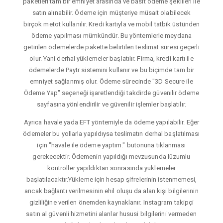
paketleri tam bir emniyet arasında ve basit ödeme şekilleri ile
satın alınabilir. Ödeme için müşteriye müsait olabilecek
birçok metot kullanılır. Kredi kartıyla ve mobil tatbik üstünden
ödeme yapılması mümkündür. Bu yöntemlerle meydana
getirilen ödemelerde pakette belirtilen teslimat süresi geçerli
olur. Yani derhal yüklemeler başlatılır. Firma, kredi kartı ile
ödemelerde Paytr sistemini kullanır ve bu biçimde tam bir
emniyet sağlanmış olur. Ödeme sürecinde "3D Secure ile
Ödeme Yap" seçeneği işaretlendiği takdirde güvenilir ödeme
sayfasına yönlendirilir ve güvenilir işlemler başlatılır.
Ayrıca havale yada EFT yöntemiyle da ödeme yapılabilir. Eğer
ödemeler bu yollarla yapıldıysa teslimatın derhal başlatılması
için "havale ile ödeme yaptım." butonuna tıklanması
gerekecektir. Ödemenin yapıldığı mevzusunda lüzumlu
kontroller yapıldıktan sonrasında yüklemeler
başlatılacaktır.Yükleme için hesap şifrelerinin istenmemesi,
ancak bağlantı verilmesinin ehil oluşu da alan kişi bilgilerinin
gizliliğine verilen önemden kaynaklanır. Instagram takipçi
satın al güvenli hizmetini alanlar hususi bilgilerini vermeden