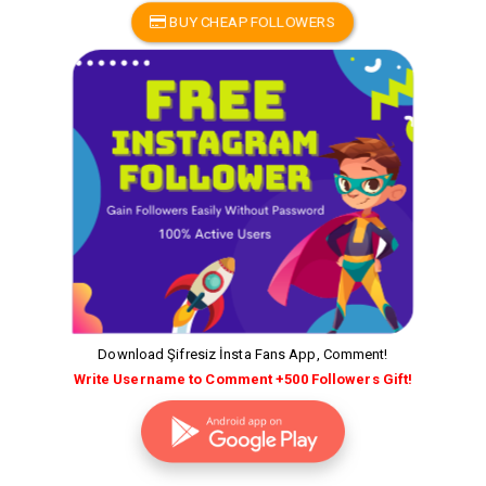
BUY CHEAP FOLLOWERS
Download Şifresiz İnsta Fans App, Comment!
Write Username to Comment +500 Followers Gift!