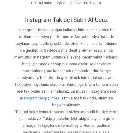
takipçi satın al işlemi için bizi tercih edin.
Instagram Takipçi Satın Al Ucuz
Instagram, fazlaca yoğun kullanıcı kitlesine haiz olan bir
toplumsal medya platformudur. Sosyal medya üstünde
paylaşım yapılabildiği şeklinde, öteki kullanıcılarla iletişime
de geçilebilir. Sadece şahıs değil işletme hesapları da
mevcuttur. Instagram üstünde alışveriş, tecim yahut herhangi
bir iş için birçok hesap bulunmaktadır. Reklamlar ve
sponsorlarla para kazanmak da mümkündür. Sosyal
medyada iyi bir noktada gelebilmek için oldukça sayıda
takipçiye ihtiyacınız olacaktır. Bunun için bizim firmamızdan
reel takipçiler satın almalısınız. En müsait instagram kalıcı
instagram takipçi hilesi
satın alma hakkında, sitemize
başvurabilirsiniz.
Takipçi paketlerimizin yanında sizlere muhtelif hediyeler de
sunmaktayız. Takipçi paketindeki takipçi sayısına gore
armağan takipçiler de vermekteyiz. Hemen teslimat
yardımıyla Instagram takipçi satın al ucuz sizi asla