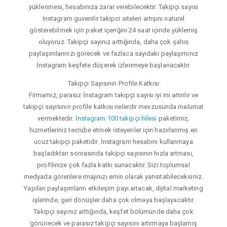
yüklenmesi, hesabınıza zarar verebilecektir. Takipçi sayısı
Instagram guvenilir takipci siteleri artışını naturel
gösterebilmek için paket içeriğini 24 saat içinde yüklemiş
oluyoruz. Takipçi sayınız arttığında, daha çok şahıs
paylaşımlarınızı görecek ve fazlaca sayıdaki paylaşımınız
İnstagram keşfete düşerek izlenmeye başlanacaktır.
Takipçi Sayısının Profile Katkısı
Firmamız, parasız İnstagram takipçi sayısı iyi mi artırılır ve
takipçi sayısının profile katkısı nelerdir mevzusunda malumat
vermektedir.
İnstagram 100 takipçi hilesi
paketimiz,
hizmetleriniz tecrübe etmek isteyenler için hazırlanmış en
ucuz takipçi paketidir. İnstagram hesabını kullanmaya
başladıktan sonrasında takipçi sayısının hızla artması,
profilinize çok fazla katkı sunacaktır. Sizi toplumsal
medyada görenlere imajınızı emin olarak yansıtabileceksiniz.
Yapılan paylaşımların etkileşim payı artacak, dijital marketing
işlerinde, geri dönüşler daha çok olmaya başlayacaktır.
Takipçi sayınız arttığında, keşfet bölümünde daha çok
görünecek ve parasız takipçi sayısını artırmaya başlamış