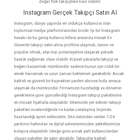
doğal Türk takipçilere haiz olabilir.
Instagram Gerçek Takipçi Satın Al
Instagram, dünya çapında en oldukça kullanıcısı olan
toplumsal medya platformlarından biridir. İyi bir İnstagram
hesabı ile bu geniş kullanıcı kitlesi arasında müsait En
Güvenilir takipçi satın alma profiline ulaşmak, tanınır ve
popüler olmak, alan kişi potansiyeline ulaşarak yüksek
hasılat sağlamak olası olabilir. Kişisel çabalarla takipçi ve
beğeni kazanmak mümkündür sadece bunun için ciddi bir
emek harcamak ve uzun zaman beklemek gerekebilir. Ancak
kaliteli ve güvenli bir kaynaktan yardım alınırsa hızla amaca
ulaşmak da mümkündür. Firmamızın hazırladığı ve dönemin
gereklerine gore güncellediği İnstagram takipçi paketlerine
en müsait fiyatlarla ulaşılabilir. Sitemizde yer edinen takipçi
paketleri incelendiğinde ne kadar ustalaşmış biçimde
hazırlandığı ayrım edilecektir. Site üstünden verilen 7/24
yardımcı hattından ve dijital adreslerimizden yetkililerimize
kolayca ulaşılabilir. İsteğe gore ancak yerli kullanıcılardan
oluşan paketler de satın alınabilir. Takipçiler kaliteli