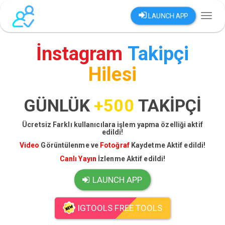
LAUNCH APP
Toggl
naviga
İnstagram
Takipçi
Hilesi
GÜNLÜK
+500
TAKİPÇİ
Ücretsiz Farklı kullanıcılara işlem yapma özelliği aktif
edildi!
Video
Görüntülenme ve
Fotoğraf
Kaydetme Aktif edildi!
Canlı Yayın
İzlenme Aktif edildi!
LAUNCH APP
IGTOOLS FREE TOOLS