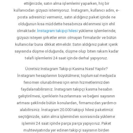
ettiğinizde, satın alma işlemlerini yaparken, hiç bir
kullanıcıdan gizyazı istemiyoruz. İnstagram, kullanıcı adını, e-
posta adresinizi vermeniz, satın aldığınız paket içinde ne
olduğunun kısa müddette hesabınıza eklenmesi için ehil
olmaktadır.
İnstagram takipçi hilesi
yükleme işlemlerinde,
gizyazı isteyen şirketler emin olmayan firmalardır ve bütün
kullanıcılar buna dikkat etmelidir. Satın aldığınız paket içerik
sayısında düşme olduğunda, düşme olup biten rakam kadar
telafi işlemlerini 24 saat içinde derhal yapıyoruz.
Ücretsiz Instagram Takipçi Kasma Nasıl Yapılır?
İnstagram hesaplarının büyütülmesi, toplumsal medyada
fenomen olunabilmesi için emin hizmetlerimizden
faydalanabilirsiniz. İnstagram takipçi kasma hesabın
geliştirilmesi, içeriklerin hazırlanması ve beğeni sayısının
artması şeklinde bütün konulardan, firmamızdan yardımcı
alabilirsiniz. İnstagram 20.000 takipçi hilesi paketimizi
seçtiğinizde, satın alma işleminden sonrasında yükleme
işlemini 24 saat içinde parça parça yapıyoruz. Paket
muhteviyatında yer edinen takipçi sayısının birden