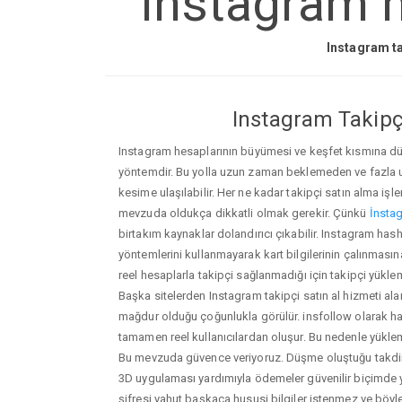
Instagram h
Instagram ta
Instagram Takipçi
Instagram hesaplarının büyümesi ve keşfet kısmına düşm
yöntemdir. Bu yolla uzun zaman beklemeden ve fazla
kesime ulaşılabilir. Her ne kadar takipçi satın alma işl
mevzuda oldukça dikkatli olmak gerekir. Çünkü
İnstag
birtakım kaynaklar dolandırıcı çıkabilir. Instagram has
yöntemlerini kullanmayarak kart bilgilerinin çalınmasına n
reel hesaplarla takipçi sağlanmadığı için takipçi yükle
Başka sitelerden Instagram takipçi satın al hizmeti ala
mağdur olduğu çoğunlukla görülür. insfollow olarak h
tamamen reel kullanıcılardan oluşur. Bu nedenle yü
Bu mevzuda güvence veriyoruz. Düşme oluştuğu takdird
3D uygulaması yardımıyla ödemeler güvenilir biçimde y
şifresi yahut başkaca hususi bilgiler istenmez ve böy