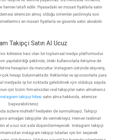
hemen telafi edilir. Piyasadaki en müsait fiyatlarla satın
ödemesi sitemizin almış olduğu önlemler yardımıyla son
zmetlerimiz en müsait fiyatlarla ve güvenle satın alınabilir.
am Takipçi Satın Al Ucuz
nıcı kitlesine haiz olan bir toplumsal medya platformudur.
yapılabildiği şeklinde, öteki kullanıcılarla iletişime de
işletme hesapları da mevcuttur. Instagram üstünde alışveriş,
 birçok hesap bulunmaktadır. Reklamlar ve sponsorlarla para
 medyada iyi bir noktada gelebilmek için oldukça sayıda
unun için bizim firmamızdan reel takipçiler satın almalısınız.
instagram takipçi hilesi
satın alma hakkında, sitemize
başvurabilirsiniz.
nda sizlere muhtelif hediyeler de sunmaktayız. Takipçi
 gore armağan takipçiler de vermekteyiz. Hemen teslimat
atın al ucuz sizi asla düşündürmeyecek. Instagram takipçi
 firmamızdan instagram takipçi tutarları için bir seçenek
satın alabilirsiniz. Oldukça güvenli bir biçimde işlemleriniz