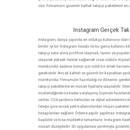
olur. Firmamızın güvenilir kaliteli takipçi paketlerini en u
Instagram Gerçek Taki
Instagram, dünya çapında en oldukça kullanıcısı olan
biridir. İyi bir İnstagram hesabı ile bu geniş kullanıcı k
takipçi satın alma profiline ulaşmak, tanınır ve popüler
ulaşarak yüksek hasılat sağlamak olası olabilir. Kişis
mümkündür sadece bunun için ciddi bir emek harca
gerekebilir. Ancak kaliteli ve güvenli bir kaynaktan ya
mümkündür. Firmamızın hazırladığı ve dönemin gerekle
takipçi paketlerine en müsait fiyatlarla ulaşılabilir. Si
incelendiğinde ne kadar ustalaşmış biçimde hazırlandığ
verilen 7/24 yardımcı hattından ve dijital adreslerimizden
İsteğe gore ancak yerli kullanıcılardan oluşan paketler de
hesaplardan sağlanır. Ödeme yapılır yapılmaz instagram
başlatılır ve kısa müddette tamamlanır. Instagram hasht
müsait düzeydedir. 3D uygulaması yardımıyla güvenilir