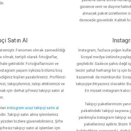
ır.
güvence verir ve düşme halinde 
alınacak paket ücretlerinin 
derecede güvenlidir. Kaliteli hi
çi Satın Al
Instagr
 istemiştir. Fenomen olmak zannedildiği
Instagram, fazlaca yoğun kulla
ı olmak, tertipli olarak fotoğraflar,
Sosyal medya üstünde paylaşım 
le getirebilir. Fotoğraflarınızın ve
geçilebilir. Sadece şahıs değil 
iz. Instagram yaşam öyküsü bölümü boş
tecim yahut herhangi bir iş için
iğiniz kişileri yazabilirsiniz. Profilinizi
kazanmak da mümkündür. Sosyal
i, takipçilerinizi, takip ettiklerinizi ve
takipçiye ihtiyacınız olacaktır. B
ak için derhal şifresiz takipçi satın al
En müsait instagram kalıcı
ın.
Takipçi paketlerimizin yanı
olan
instagram ucuz takipçi satın al
paketindeki takipçi sayısına
din. Takipçi satın alma işlemleriniz
yardımıyla Instagram takipçi s
üzden bizlere güvenebilirsiniz. Şifre
paketlerimiz aylıktır. Bizim
fresiz takipçi satın al işlemleri için
belirledikten sonrasında, derhal 