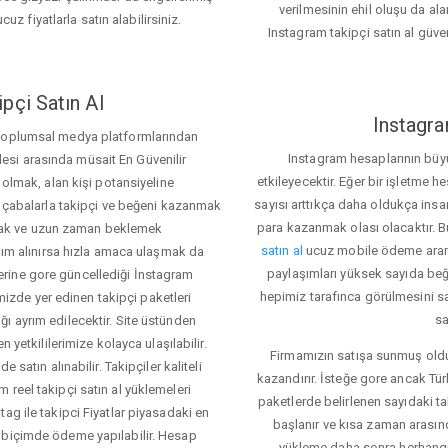
verilmesinin ehil oluşu da alan
cuz fiyatlarla satın alabilirsiniz.
Instagram takipçi satın al güve
pçi Satın Al
Instagra
 toplumsal medya platformlarından
Instagram hesaplarının büy
itlesi arasında müsait En Güvenilir
etkileyecektir. Eğer bir işletme 
 olmak, alan kişi potansiyeline
sayısı arttıkça daha oldukça insa
el çabalarla takipçi ve beğeni kazanmak
para kazanmak olası olacaktır.
mak ve uzun zaman beklemek
satın al
ucuz mobile ödeme aramas
rdım alınırsa hızla amaca ulaşmak da
paylaşımları yüksek sayıda beğ
rine gore güncellediği İnstagram
hepimiz tarafınca görülmesini sa
temizde yer edinen takipçi paketleri
sa
ı ayrım edilecektir. Site üstünden
 yetkililerimize kolayca ulaşılabilir.
Firmamızın satışa sunmuş olduğ
 satın alınabilir. Takipçiler kaliteli
kazandırır. İsteğe gore ancak Tü
 reel takipçi satın al yüklemeleri
paketlerde belirlenen sayıdaki t
ag ile takipci Fiyatlar piyasadaki en
başlanır ve kısa zaman arasın
 biçimde ödeme yapılabilir. Hesap
yükleme daha sonra herhang