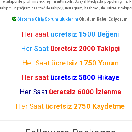
le takipci ile profiliniz etkileşimi arttırabilir. Sosyal Medyada popülerliğinizi
akipci, ınştağram haşhtağ ıle takıpÇı, instagram, hashtag , ile, şifresiz takipc
Sisteme Giriş Sorumluluklarını
Okudum Kabul Ediyorum.
Her saat
ücretsiz 1500 Beğeni
Her Saat
ücretsiz 2000 Takipçi
Her Saat
ücretsiz
1750 Yorum
Her saat
ücretsiz 5800 Hikaye
Her Saat
ücretsiz 6000 İzlenme
Her Saat
ücretsiz
2750 Kaydetme