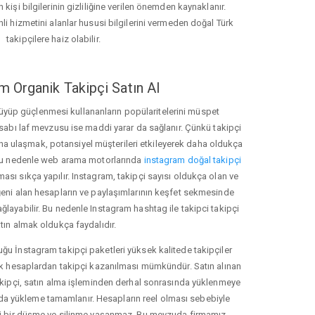
 kişi bilgilerinin gizliliğine verilen önemden kaynaklanır.
nli hizmetini alanlar hususi bilgilerini vermeden doğal Türk
takipçilere haiz olabilir.
m Organik Takipçi Satın Al
üyüp güçlenmesi kullananların popülaritelerini müspet
hesabı laf mevzusu ise maddi yarar da sağlanır. Çünkü takipçi
na ulaşmak, potansiyel müşterileri etkileyerek daha oldukça
 Bu nedenle web arama motorlarında
instagram doğal takipçi
ı sıkça yapılır. Instagram, takipçi sayısı oldukça olan ve
eni alan hesapların ve paylaşımlarının keşfet sekmesinde
ğlayabilir. Bu nedenle Instagram hashtag ile takipci takipçi
tın almak oldukça faydalıdır.
u İnstagram takipçi paketleri yüksek kalitede takipçiler
rk hesaplardan takipçi kazanılması mümkündür. Satın alınan
akipçi, satın alma işleminden derhal sonrasında yüklenmeye
da yükleme tamamlanır. Hesapların reel olması sebebiyle
i bir düşme ve silinme yaşanmaz. Bu mevzuda firmamız