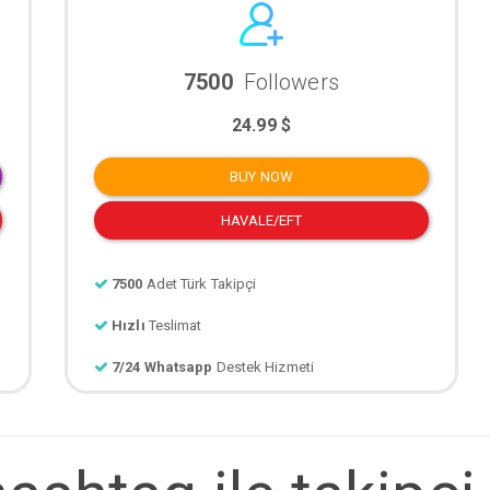
7500
Followers
24.99 $
BUY NOW
HAVALE/EFT
7500
Adet Türk Takipçi
Hızlı
Teslimat
7/24 Whatsapp
Destek Hizmeti