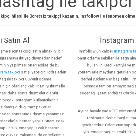
ashtag ile takipci
kipçi hilesi ile ücretsiz takipçi kazanın. İnsfollow ile fenomen olm
 Satın Al
İnstagram 
esi için takipçi satın almak iyi bir
İnsfollow'un kaliteli
instagram ta
 uğraşmaya ihtiyaç duymadan hedef
basit ödeme şekilleri ile satın al
eminin yapılması öneri edilse de bu
kullanılır. Kredi kartıyla 
ram takipçi
satışı yaptığını iddia eden
yöntemlerle meydana getirilen öde
htag ile takipci Güvenli ödeme
derhal yüklemeler başlatılır. Fir
için olanlar çıkabilir. En iyi ihtimalle
biçimde tam bir emniyet sağl
mesi daha sonra düşmeler olabilir.
seçeneği işaretlendiği takdirde 
n birçok instagram kullanıcılarının
azırlamış olduğumuz paketler
Ayrıca havale yada EFT yöntemiyl
klemeden sonrasında düşme yaşanmaz.
teslimatın derhal başlatılm
e telafisi hemen yapılır. Sitemizdeki
gerekecektir. Ödemenin yapıld
apılır. Yükleme yapılacak hesabın
yüklemeler başlatılacaktır.Yü
lece gizyazı çalınması da engellenmiş