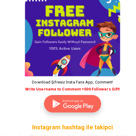
Download Şifresiz İnsta Fans App, Comment!
Write Username to Comment +500 Followers Gift!
Instagram hashtag ile takipci