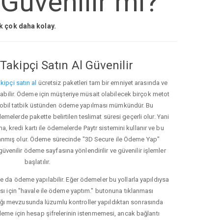
 Güvenilir mi?
ak çok daha kolay.
Takipçi Satın Al Güvenilir
kipçi satın al
ücretsiz paketleri tam bir emniyet arasında ve
ınabilir. Ödeme için müşteriye müsait olabilecek birçok metot
ve mobil tatbik üstünden ödeme yapılması mümkündür. Bu
melerde pakette belirtilen teslimat süresi geçerli olur. Yani
ma, kredi kartı ile ödemelerde Paytr sistemini kullanır ve bu
anmış olur. Ödeme sürecinde "3D Secure ile Ödeme Yap"
güvenilir ödeme sayfasına yönlendirilir ve güvenilir işlemler
başlatılır.
e da ödeme yapılabilir. Eğer ödemeler bu yollarla yapıldıysa
ası için "havale ile ödeme yaptım." butonuna tıklanması
ığı mevzusunda lüzumlu kontroller yapıldıktan sonrasında
kleme için hesap şifrelerinin istenmemesi, ancak bağlantı