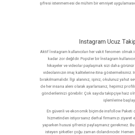
şifresi istenmemesi de mühim bir emniyet uygulamasıd
Instagram Ucuz Takip
Aktif İnstagram kullanıcıları her vakit fenomen olmak
kadar zor değildir. Popüler bir İnstagram kullanıcıs
hikayeler ve videolar paylaşmak sizi daha görünür ha
videolarınızın imaj kalitelerine itina göstermelisin
bırakılmamalıdır. İlgi alanınız, işiniz, okulunuz yahut sevd
de her insana aleni olarak ayarlarsanız, hepimiz profiliniz
gönderilerinizi görebilir. Çok sayıda takipçiye haiz olm
işlemlerine başlay
En güvenli ve ekonomik biçimde insfollow Paketi 
hizmetinden istiyorsanız derhal firmamızı ziyaret e
yaparken hususi şifrenizi paylaşmanız gerekmez. Bu y
isteyen şirketler çoğu zaman dolandırıcıdır. Hemen şi