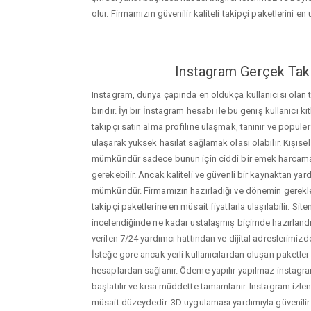
olur. Firmamızın güvenilir kaliteli takipçi paketlerini en u
Instagram Gerçek Taki
Instagram, dünya çapında en oldukça kullanıcısı olan
biridir. İyi bir İnstagram hesabı ile bu geniş kullanıcı k
takipçi satın alma profiline ulaşmak, tanınır ve popüler
ulaşarak yüksek hasılat sağlamak olası olabilir. Kişis
mümkündür sadece bunun için ciddi bir emek harca
gerekebilir. Ancak kaliteli ve güvenli bir kaynaktan ya
mümkündür. Firmamızın hazırladığı ve dönemin gerekle
takipçi paketlerine en müsait fiyatlarla ulaşılabilir. Si
incelendiğinde ne kadar ustalaşmış biçimde hazırlandığ
verilen 7/24 yardımcı hattından ve dijital adreslerimizden
İsteğe gore ancak yerli kullanıcılardan oluşan paketler de
hesaplardan sağlanır. Ödeme yapılır yapılmaz instagram
başlatılır ve kısa müddette tamamlanır. Instagram izl
müsait düzeydedir. 3D uygulaması yardımıyla güvenilir