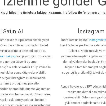
 izlenme gonder Gü
kipçi hilesi ile ücretsiz takipçi kazanın. İnsfollow ile fenomen olm
 Satın Al
İnstagram 
esi için takipçi satın almak iyi bir
İnsfollow'un kaliteli
instagram ta
 uğraşmaya ihtiyaç duymadan hedef
basit ödeme şekilleri ile satın al
eminin yapılması öneri edilse de bu
kullanılır. Kredi kartıyla 
ram takipçi
satışı yaptığını iddia eden
yöntemlerle meydana getirilen öde
zlenme gonder Güvenli ödeme
derhal yüklemeler başlatılır. Fir
için olanlar çıkabilir. En iyi ihtimalle
biçimde tam bir emniyet sağl
mesi daha sonra düşmeler olabilir.
seçeneği işaretlendiği takdirde 
n birçok instagram kullanıcılarının
azırlamış olduğumuz paketler
Ayrıca havale yada EFT yöntemiyl
klemeden sonrasında düşme yaşanmaz.
teslimatın derhal başlatılm
e telafisi hemen yapılır. Sitemizdeki
gerekecektir. Ödemenin yapıld
apılır. Yükleme yapılacak hesabın
yüklemeler başlatılacaktır.Yü
lece gizyazı çalınması da engellenmiş