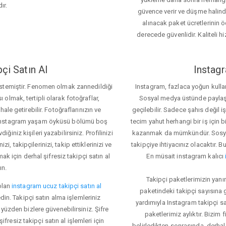
ır.
güvence verir ve düşme halinde 
alınacak paket ücretlerinin 
derecede güvenlidir. Kaliteli hi
çi Satın Al
Instagr
 istemiştir. Fenomen olmak zannedildiği
Instagram, fazlaca yoğun kulla
ı olmak, tertipli olarak fotoğraflar,
Sosyal medya üstünde paylaşım 
le getirebilir. Fotoğraflarınızın ve
geçilebilir. Sadece şahıs değil 
iz. Instagram yaşam öyküsü bölümü boş
tecim yahut herhangi bir iş için
iğiniz kişileri yazabilirsiniz. Profilinizi
kazanmak da mümkündür. Sosyal
i, takipçilerinizi, takip ettiklerinizi ve
takipçiye ihtiyacınız olacaktır. B
ak için derhal şifresiz takipçi satın al
En müsait instagram kalıcı
ın.
Takipçi paketlerimizin yanı
olan
instagram ucuz takipçi satın al
paketindeki takipçi sayısına
din. Takipçi satın alma işlemleriniz
yardımıyla Instagram takipçi s
üzden bizlere güvenebilirsiniz. Şifre
paketlerimiz aylıktır. Bizim
fresiz takipçi satın al işlemleri için
belirledikten sonrasında, derhal 