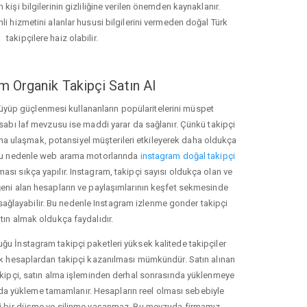
 kişi bilgilerinin gizliliğine verilen önemden kaynaklanır.
nli hizmetini alanlar hususi bilgilerini vermeden doğal Türk
takipçilere haiz olabilir.
m Organik Takipçi Satın Al
üyüp güçlenmesi kullananların popülaritelerini müspet
hesabı laf mevzusu ise maddi yarar da sağlanır. Çünkü takipçi
na ulaşmak, potansiyel müşterileri etkileyerek daha oldukça
 Bu nedenle web arama motorlarında
instagram doğal takipçi
ı sıkça yapılır. Instagram, takipçi sayısı oldukça olan ve
eni alan hesapların ve paylaşımlarının keşfet sekmesinde
sağlayabilir. Bu nedenle Instagram izlenme gonder takipçi
tın almak oldukça faydalıdır.
u İnstagram takipçi paketleri yüksek kalitede takipçiler
rk hesaplardan takipçi kazanılması mümkündür. Satın alınan
akipçi, satın alma işleminden derhal sonrasında yüklenmeye
da yükleme tamamlanır. Hesapların reel olması sebebiyle
i bir düşme ve silinme yaşanmaz. Bu mevzuda firmamız