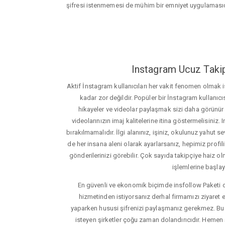
şifresi istenmemesi de mühim bir emniyet uygulamasıd
Instagram Ucuz Takip
Aktif İnstagram kullanıcıları her vakit fenomen olmak
kadar zor değildir. Popüler bir İnstagram kullanıcıs
hikayeler ve videolar paylaşmak sizi daha görünür ha
videolarınızın imaj kalitelerine itina göstermelisin
bırakılmamalıdır. İlgi alanınız, işiniz, okulunuz yahut sevd
de her insana aleni olarak ayarlarsanız, hepimiz profiliniz
gönderilerinizi görebilir. Çok sayıda takipçiye haiz olm
işlemlerine başlay
En güvenli ve ekonomik biçimde insfollow Paketi 
hizmetinden istiyorsanız derhal firmamızı ziyaret e
yaparken hususi şifrenizi paylaşmanız gerekmez. Bu y
isteyen şirketler çoğu zaman dolandırıcıdır. Hemen şi