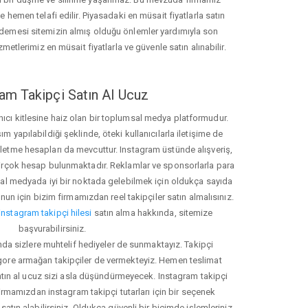
hemen telafi edilir. Piyasadaki en müsait fiyatlarla satın
ödemesi sitemizin almış olduğu önlemler yardımıyla son
zmetlerimiz en müsait fiyatlarla ve güvenle satın alınabilir.
am Takipçi Satın Al Ucuz
nıcı kitlesine haiz olan bir toplumsal medya platformudur.
yapılabildiği şeklinde, öteki kullanıcılarla iletişime de
işletme hesapları da mevcuttur. Instagram üstünde alışveriş,
 birçok hesap bulunmaktadır. Reklamlar ve sponsorlarla para
 medyada iyi bir noktada gelebilmek için oldukça sayıda
unun için bizim firmamızdan reel takipçiler satın almalısınız.
instagram takipçi hilesi
satın alma hakkında, sitemize
başvurabilirsiniz.
nda sizlere muhtelif hediyeler de sunmaktayız. Takipçi
 gore armağan takipçiler de vermekteyiz. Hemen teslimat
atın al ucuz sizi asla düşündürmeyecek. Instagram takipçi
 firmamızdan instagram takipçi tutarları için bir seçenek
satın alabilirsiniz. Oldukça güvenli bir biçimde işlemleriniz