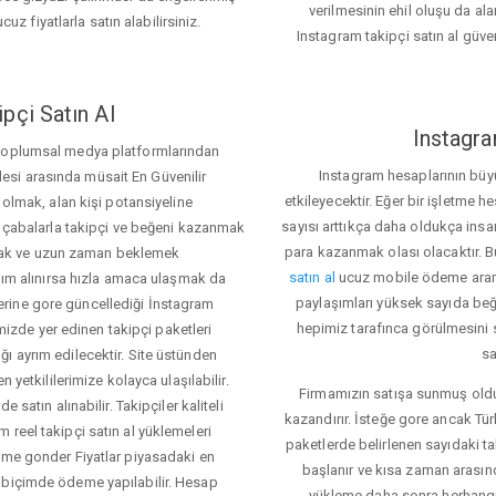
verilmesinin ehil oluşu da alan
cuz fiyatlarla satın alabilirsiniz.
Instagram takipçi satın al güve
pçi Satın Al
Instagra
 toplumsal medya platformlarından
Instagram hesaplarının büy
itlesi arasında müsait En Güvenilir
etkileyecektir. Eğer bir işletme 
 olmak, alan kişi potansiyeline
sayısı arttıkça daha oldukça insa
el çabalarla takipçi ve beğeni kazanmak
para kazanmak olası olacaktır.
mak ve uzun zaman beklemek
satın al
ucuz mobile ödeme aramas
rdım alınırsa hızla amaca ulaşmak da
paylaşımları yüksek sayıda beğ
rine gore güncellediği İnstagram
hepimiz tarafınca görülmesini 
temizde yer edinen takipçi paketleri
sa
ı ayrım edilecektir. Site üstünden
 yetkililerimize kolayca ulaşılabilir.
Firmamızın satışa sunmuş olduğ
 satın alınabilir. Takipçiler kaliteli
kazandırır. İsteğe gore ancak Tü
 reel takipçi satın al yüklemeleri
paketlerde belirlenen sayıdaki t
enme gonder Fiyatlar piyasadaki en
başlanır ve kısa zaman arasın
 biçimde ödeme yapılabilir. Hesap
yükleme daha sonra herhang