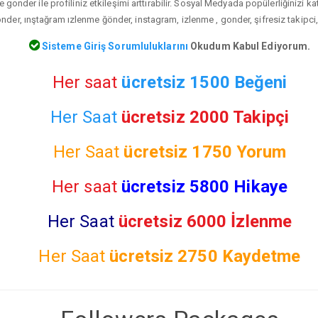
gonder ile profiliniz etkileşimi arttırabilir. Sosyal Medyada popülerliğinizi k
der, ınştağram ızlenme ğönder, instagram, izlenme , gonder, şifresiz takipci,
Sisteme Giriş Sorumluluklarını
Okudum Kabul Ediyorum.
Her saat
ücretsiz 1500 Beğeni
Her Saat
ücretsiz 2000 Takipçi
Her Saat
ücretsiz
1750 Yorum
Her saat
ücretsiz 5800 Hikaye
Her Saat
ücretsiz 6000 İzlenme
Her Saat
ücretsiz
2750 Kaydetme