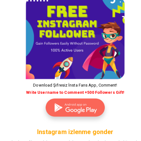
Download Şifresiz İnsta Fans App, Comment!
Write Username to Comment +500 Followers Gift!
Instagram izlenme gonder