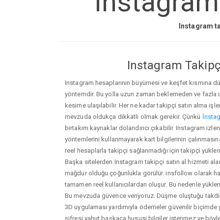
Instagram
Instagram ta
Instagram Takipçi
Instagram hesaplarının büyümesi ve keşfet kısmına düşm
yöntemdir. Bu yolla uzun zaman beklemeden ve fazla
kesime ulaşılabilir. Her ne kadar takipçi satın alma işl
mevzuda oldukça dikkatli olmak gerekir. Çünkü
İnstag
birtakım kaynaklar dolandırıcı çıkabilir. Instagram i
yöntemlerini kullanmayarak kart bilgilerinin çalınmasına n
reel hesaplarla takipçi sağlanmadığı için takipçi yükle
Başka sitelerden Instagram takipçi satın al hizmeti ala
mağdur olduğu çoğunlukla görülür. insfollow olarak h
tamamen reel kullanıcılardan oluşur. Bu nedenle yü
Bu mevzuda güvence veriyoruz. Düşme oluştuğu takdird
3D uygulaması yardımıyla ödemeler güvenilir biçimde y
şifresi yahut başkaca hususi bilgiler istenmez ve böy