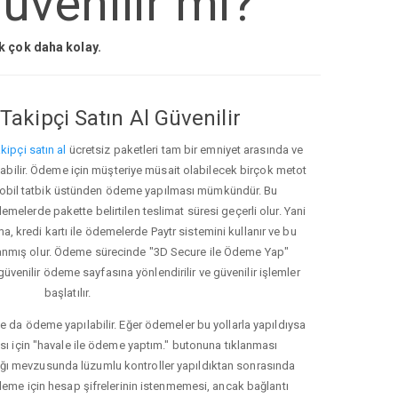
venilir mi?
ak çok daha kolay.
Takipçi Satın Al Güvenilir
kipçi satın al
ücretsiz paketleri tam bir emniyet arasında ve
ınabilir. Ödeme için müşteriye müsait olabilecek birçok metot
ve mobil tatbik üstünden ödeme yapılması mümkündür. Bu
melerde pakette belirtilen teslimat süresi geçerli olur. Yani
ma, kredi kartı ile ödemelerde Paytr sistemini kullanır ve bu
anmış olur. Ödeme sürecinde "3D Secure ile Ödeme Yap"
güvenilir ödeme sayfasına yönlendirilir ve güvenilir işlemler
başlatılır.
e da ödeme yapılabilir. Eğer ödemeler bu yollarla yapıldıysa
ası için "havale ile ödeme yaptım." butonuna tıklanması
ığı mevzusunda lüzumlu kontroller yapıldıktan sonrasında
kleme için hesap şifrelerinin istenmemesi, ancak bağlantı