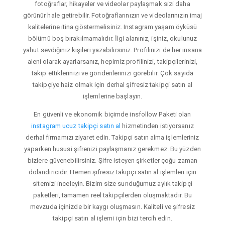
fotoğraflar, hikayeler ve videolar paylaşmak sizi daha
görünür hale getirebilir. Fotoğraflarınızın ve videolarınızın imaj
kalitelerine itina göstermelisiniz. Instagram yaşam öyküsü
bölümü boş bırakılmamalıdır. İlgi alanınız, işiniz, okulunuz
yahut sevdiğiniz kişileri yazabilirsiniz. Profilinizi de her insana
aleni olarak ayarlarsanız, hepimiz profilinizi, takipçilerinizi,
takip ettiklerinizi ve gönderilerinizi görebilir. Çok sayıda
takipçiye haiz olmak için derhal şifresiz takipçi satın al
işlemlerine başlayın.
En güvenli ve ekonomik biçimde insfollow Paketi olan
instagram ucuz takipçi satın al
hizmetinden istiyorsanız
derhal firmamızı ziyaret edin. Takipçi satın alma işlemleriniz
yaparken hususi şifrenizi paylaşmanız gerekmez. Bu yüzden
bizlere güvenebilirsiniz. Şifre isteyen şirketler çoğu zaman
dolandırıcıdır. Hemen şifresiz takipçi satın al işlemleri için
sitemizi inceleyin. Bizim size sunduğumuz aylık takipçi
paketleri, tamamen reel takipçilerden oluşmaktadır. Bu
mevzuda içinizde bir kaygı oluşmasın. Kaliteli ve şifresiz
takipçi satın al işlemi için bizi tercih edin.