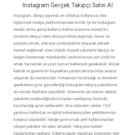
Instagram Gerçek Takipçi Satın Al
Instagram, dünya çapında en oldukça kullanıcısı olan
toplumsal medya platformlarından biridir. İyi bir İnstagram
hesabı ile bu geniş kullanıcı kitlesi arasında müsait En
Güvenilir takipçi satın alma profiline ulaşmak, tanınır ve
popüler olmak, alan kişi potansiyeline ulaşarak yüksek
hasılat sağlamak olası olabilir. Kişisel çabalarla takipçi ve
beğeni kazanmak mümkündür sadece bunun için ciddi bir
emek harcamak ve uzun zaman beklemek gerekebilir. Ancak
kaliteli ve güvenli bir kaynaktan yardım alınırsa hızla amaca
ulaşmak da mümkündür. Firmamızın hazırladığı ve dönemin
gereklerine gore güncellediği İnstagram takipçi paketlerine
en müsait fiyatlarla ulaşılabilir. Sitemizde yer edinen takipçi
paketleri incelendiğinde ne kadar ustalaşmış biçimde
hazırlandığı ayrım edilecektir. Site üstünden verilen 7/24
yardımcı hattından ve dijital adreslerimizden yetkililerimize
kolayca ulaşılabilir. İsteğe gore ancak yerli kullanıcılardan
oluşan paketler de satın alınabilir. Takipçiler kaliteli
hesaplardan sağlanır. Ödeme yapılır yapılmaz instagram reel