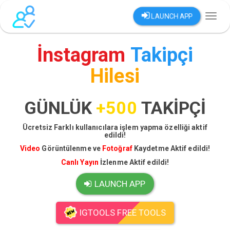
LAUNCH APP
Toggl
naviga
İnstagram
Takipçi
Hilesi
GÜNLÜK
+500
TAKİPÇİ
Ücretsiz Farklı kullanıcılara işlem yapma özelliği aktif
edildi!
Video
Görüntülenme ve
Fotoğraf
Kaydetme Aktif edildi!
Canlı Yayın
İzlenme Aktif edildi!
LAUNCH APP
IGTOOLS FREE TOOLS