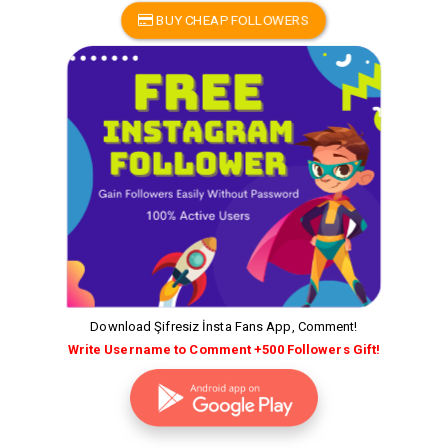
BUY CHEAP FOLLOWERS
Download Şifresiz İnsta Fans App, Comment!
Write Username to Comment +500 Followers Gift!