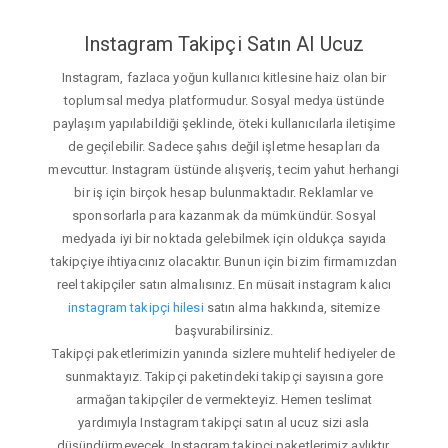
Instagram Takipçi Satın Al Ucuz
Instagram, fazlaca yoğun kullanıcı kitlesine haiz olan bir
toplumsal medya platformudur. Sosyal medya üstünde
paylaşım yapılabildiği şeklinde, öteki kullanıcılarla iletişime
de geçilebilir. Sadece şahıs değil işletme hesapları da
mevcuttur. Instagram üstünde alışveriş, tecim yahut herhangi
bir iş için birçok hesap bulunmaktadır. Reklamlar ve
sponsorlarla para kazanmak da mümkündür. Sosyal
medyada iyi bir noktada gelebilmek için oldukça sayıda
takipçiye ihtiyacınız olacaktır. Bunun için bizim firmamızdan
reel takipçiler satın almalısınız. En müsait instagram kalıcı
instagram takipçi hilesi
satın alma hakkında, sitemize
başvurabilirsiniz.
Takipçi paketlerimizin yanında sizlere muhtelif hediyeler de
sunmaktayız. Takipçi paketindeki takipçi sayısına gore
armağan takipçiler de vermekteyiz. Hemen teslimat
yardımıyla Instagram takipçi satın al ucuz sizi asla
düşündürmeyecek. Instagram takipçi paketlerimiz aylıktır.