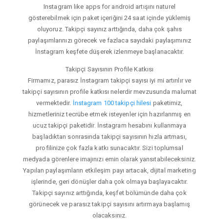
Instagram like apps for android artışını naturel
gösterebilmek için paket içeriğini 24 saat içinde yüklemiş
oluyoruz. Takipçi sayınız arttığında, daha çok şahıs
paylaşımlarınızı görecek ve fazlaca sayıdaki paylaşımınız
İnstagram keşfete düşerek izlenmeye başlanacaktır.
Takipçi Sayısının Profile Katkısı
Firmamız, parasız İnstagram takipçi sayısı iyi mi artırılır ve
takipçi sayısının profile katkısı nelerdir mevzusunda malumat
vermektedir.
İnstagram 100 takipçi hilesi
paketimiz,
hizmetleriniz tecrübe etmek isteyenler için hazırlanmış en
ucuz takipçi paketidir. İnstagram hesabını kullanmaya
başladıktan sonrasında takipçi sayısının hızla artması,
profilinize çok fazla katkı sunacaktır. Sizi toplumsal
medyada görenlere imajınızı emin olarak yansıtabileceksiniz.
Yapılan paylaşımların etkileşim payı artacak, dijital marketing
işlerinde, geri dönüşler daha çok olmaya başlayacaktır.
Takipçi sayınız arttığında, keşfet bölümünde daha çok
görünecek ve parasız takipçi sayısını artırmaya başlamış
olacaksınız.