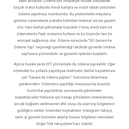
satın alınabilir. Ödeme için müşteriye müsait olabilecek
birçok metot kullanılır. Kredi kartıyla ve mobil tatbik üstünden
ödeme yapılması mümkündür. Bu yöntemlerle meydana
getirilen ödemelerde pakette belirtilen teslimat süresi geçerli
olur. Yani derhal yüklemeler başlatılır. Firma, kredi kartı ile
ödemelerde Paytr sistemini kullanır ve bu biçimde tam bir
emniyet sağlanmış olur. Ödeme sürecinde "3D Secure ile
Ödeme Yap" seçeneği işaretlendiği takdirde güvenilir ödeme
sayfasına yönlendirilir ve güvenilir işlemler başlatılır.
Ayrıca havale yada EFT yöntemiyle da ödeme yapılabilir. Eğer
ödemeler bu yollarla yapıldıysa teslimatın derhal başlatılması
için "havale ile ödeme yaptım." butonuna tıklanması
gerekecektir. Ödemenin yapıldığı mevzusunda lüzumlu
kontroller yapıldıktan sonrasında yüklemeler
başlatılacaktır.Yükleme için hesap şifrelerinin istenmemesi,
ancak bağlantı verilmesinin ehil oluşu da alan kişi bilgilerinin
gizliliğine verilen önemden kaynaklanır. Instagram takipçi
satın al güvenli hizmetini alanlar hususi bilgilerini vermeden
doğal Türk takipçilere haiz olabilir.