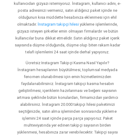
kullanıcıdan gizyazı istemiyoruz. İnstagram, kullanıcı adını, e-
posta adresinizi vermeniz, satın aldığınız paket içinde ne
olduğunun kısa müddette hesabınıza eklenmesi için ehil
olmaktadır.
İnstagram takipçi hilesi
yükleme işlemlerinde,
gizyazı isteyen şirketler emin olmayan firmalardır ve bütün
kullanıcılar buna dikkat etmelidir. Satın aldığınız paket içerik
sayısında düşme olduğunda, düşme olup biten rakam kadar
telafi işlemlerini 24 saat içinde derhal yapıyoruz.
Ücretsiz Instagram Takipçi Kasma Nasıl Yapılır?
İnstagram hesaplarının büyütülmesi, toplumsal medyada
fenomen olunabilmesi için emin hizmetlerimizden
faydalanabilirsiniz. İnstagram takipçi kasma hesabın
geliştirilmesi, içeriklerin hazırlanması ve beğeni sayısının
artması şeklinde bütün konulardan, firmamızdan yardımcı
alabilirsiniz. İnstagram 20.000 takipçi hilesi paketimizi
seçtiğinizde, satın alma işleminden sonrasında yükleme
işlemini 24 saat içinde parça parça yapıyoruz. Paket
muhteviyatında yer edinen takipçi sayısının birden
yüklenmesi, hesabınıza zarar verebilecektir. Takipçi sayısı