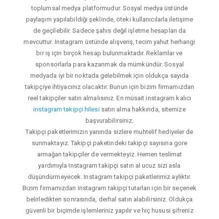
toplumsal medya platformudur. Sosyal medya üstünde
paylaşım yapılabildiği şeklinde, öteki kullanıcılarla iletişime
de geçilebilir. Sadece şahıs değil işletme hesapları da
mevcuttur. Instagram üstünde alışveriş, tecim yahut herhangi
bir iş için birçok hesap bulunmaktadır. Reklamlar ve
sponsorlarla para kazanmak da mümkündür. Sosyal
medyada iyi bir noktada gelebilmek için oldukça sayıda
takipçiye ihtiyacınız olacaktır. Bunun için bizim firmamızdan
reel takipçiler satın almalısınız. En müsait instagram kalıcı
instagram takipçi hilesi
satın alma hakkında, sitemize
başvurabilirsiniz.
Takipçi paketlerimizin yanında sizlere muhtelif hediyeler de
sunmaktayız. Takipçi paketindeki takipçi sayısına gore
armağan takipçiler de vermekteyiz. Hemen teslimat
yardımıyla Instagram takipçi satın al ucuz sizi asla
düşündürmeyecek. Instagram takipçi paketlerimiz aylıktır.
Bizim firmamızdan instagram takipçi tutarları için bir seçenek
belirledikten sonrasında, derhal satın alabilirsiniz. Oldukça
güvenli bir biçimde işlemleriniz yapılır ve hiç hususi şifreniz