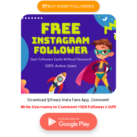
BUY CHEAP FOLLOWERS
Download Şifresiz İnsta Fans App, Comment!
Write Username to Comment +500 Followers Gift!