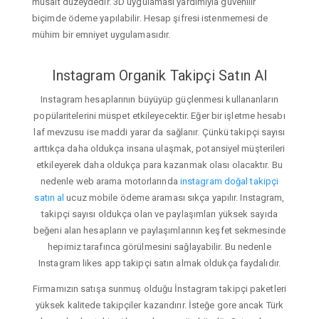
müsait düzeydedir. 3D uygulaması yardımıyla güvenilir
biçimde ödeme yapılabilir. Hesap şifresi istenmemesi de
mühim bir emniyet uygulamasıdır.
Instagram Organik Takipçi Satın Al
Instagram hesaplarının büyüyüp güçlenmesi kullananların
popülaritelerini müspet etkileyecektir. Eğer bir işletme hesabı
laf mevzusu ise maddi yarar da sağlanır. Çünkü takipçi sayısı
arttıkça daha oldukça insana ulaşmak, potansiyel müşterileri
etkileyerek daha oldukça para kazanmak olası olacaktır. Bu
nedenle web arama motorlarında
instagram doğal takipçi
satın al
ucuz mobile ödeme araması sıkça yapılır. Instagram,
takipçi sayısı oldukça olan ve paylaşımları yüksek sayıda
beğeni alan hesapların ve paylaşımlarının keşfet sekmesinde
hepimiz tarafınca görülmesini sağlayabilir. Bu nedenle
Instagram likes app takipçi satın almak oldukça faydalıdır.
Firmamızın satışa sunmuş olduğu İnstagram takipçi paketleri
yüksek kalitede takipçiler kazandırır. İsteğe gore ancak Türk