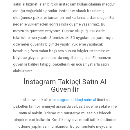
satın al hizmeti alan birçok instagram kullanıcılarının mağdur
olduğu çoğunlukla görülür. insfollow olarak hazırlamış
olduğumuz paketler tamamen reel kullanıcılardan oluşur. Bu
nedenle yüklemeden sonrasında düşme yaşanmaz. Bu
mevzuda güvence veriyoruz. Düşme oluştuğu takdirde
telafisi hemen yapılır. Sitemizdeki 3D uygulaması yardımıyla
ödemeler güvenilir biçimde yapılır. Yükleme yapılacak
hesabın şifresi yahut başkaca hususi bilgiler istenmez ve
böylece gizyazı çalınması da engellenmiş olur. Firmamızın
güvenilir kaliteli takipçi paketlerini en ucuz fiyatlarla satın
alabilirsiniz.
İnstagram Takipçi Satın Al
Güvenilir
İnsfollow'un kaliteli
instagram takipçi satın al
ücretsiz
paketleri tam bir emniyet arasında ve basit ödeme şekilleri ile
satın alınabilir. Ödeme için müşteriye müsait olabilecek
birçok metot kullanılır. Kredi kartıyla ve mobil tatbik üstünden
ödeme yapılması mümkündür. Bu yöntemlerle meydana