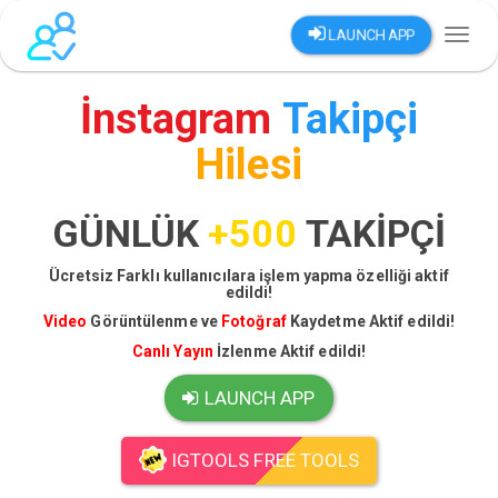
LAUNCH APP
Toggl
naviga
İnstagram
Takipçi
Hilesi
GÜNLÜK
+500
TAKİPÇİ
Ücretsiz Farklı kullanıcılara işlem yapma özelliği aktif
edildi!
Video
Görüntülenme ve
Fotoğraf
Kaydetme Aktif edildi!
Canlı Yayın
İzlenme Aktif edildi!
LAUNCH APP
IGTOOLS FREE TOOLS