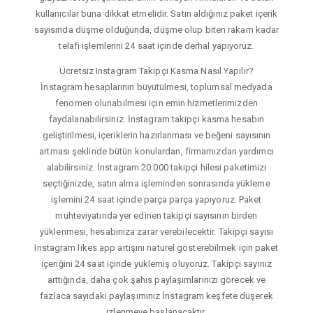
kullanıcılar buna dikkat etmelidir. Satın aldığınız paket içerik
sayısında düşme olduğunda, düşme olup biten rakam kadar
telafi işlemlerini 24 saat içinde derhal yapıyoruz.
Ücretsiz Instagram Takipçi Kasma Nasıl Yapılır?
İnstagram hesaplarının büyütülmesi, toplumsal medyada
fenomen olunabilmesi için emin hizmetlerimizden
faydalanabilirsiniz. İnstagram takipçi kasma hesabın
geliştirilmesi, içeriklerin hazırlanması ve beğeni sayısının
artması şeklinde bütün konulardan, firmamızdan yardımcı
alabilirsiniz. İnstagram 20.000 takipçi hilesi paketimizi
seçtiğinizde, satın alma işleminden sonrasında yükleme
işlemini 24 saat içinde parça parça yapıyoruz. Paket
muhteviyatında yer edinen takipçi sayısının birden
yüklenmesi, hesabınıza zarar verebilecektir. Takipçi sayısı
Instagram likes app artışını naturel gösterebilmek için paket
içeriğini 24 saat içinde yüklemiş oluyoruz. Takipçi sayınız
arttığında, daha çok şahıs paylaşımlarınızı görecek ve
fazlaca sayıdaki paylaşımınız İnstagram keşfete düşerek
izlenmeye başlanacaktır.