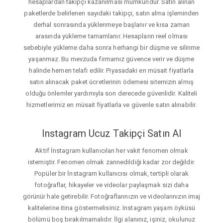
hesaplardan takipçi kazanılması mümkündür. Satın alınan
paketlerde belirlenen sayıdaki takipçi, satın alma işleminden
derhal sonrasında yüklenmeye başlanır ve kısa zaman
arasında yükleme tamamlanır. Hesapların reel olması
sebebiyle yükleme daha sonra herhangi bir düşme ve silinme
yaşanmaz. Bu mevzuda firmamız güvence verir ve düşme
halinde hemen telafi edilir. Piyasadaki en müsait fiyatlarla
satın alınacak paket ücretlerinin ödemesi sitemizin almış
olduğu önlemler yardımıyla son derecede güvenlidir. Kaliteli
hizmetlerimiz en müsait fiyatlarla ve güvenle satın alınabilir.
Instagram Ucuz Takipçi Satın Al
Aktif İnstagram kullanıcıları her vakit fenomen olmak
istemiştir. Fenomen olmak zannedildiği kadar zor değildir.
Popüler bir İnstagram kullanıcısı olmak, tertipli olarak
fotoğraflar, hikayeler ve videolar paylaşmak sizi daha
görünür hale getirebilir. Fotoğraflarınızın ve videolarınızın imaj
kalitelerine itina göstermelisiniz. Instagram yaşam öyküsü
bölümü boş bırakılmamalıdır. İlgi alanınız, işiniz, okulunuz