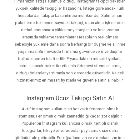
Firmamızın satışa sunmuş olduğu İnstagram takipçi paketleri
yüksek kalitede takipçiler kazandırır. İsteğe gore ancak Türk
hesaplardan takipçi kazanılması mümkündür. Satın alınan
paketlerde belirlenen sayıdaki takipçi, satın alma işleminden
derhal sonrasında yüklenmeye başlanır ve kısa zaman
arasında yükleme tamamlanır. Hesapların reel olması
sebebiyle yükleme daha sonra herhangi bir düşme ve silinme
yaşanmaz. Bu mevzuda firmamız güvence verir ve düşme
halinde hemen telafi edilir. Piyasadaki en müsait fiyatlarla
satın alınacak paket ücretlerinin ödemesi sitemizin almış
olduğu önlemler yardımıyla son derecede güvenlidir. Kaliteli
hizmetlerimiz en müsait fiyatlarla ve güvenle satın alınabilir.
Instagram Ucuz Takipçi Satın Al
Aktif İnstagram kullanıcıları her vakit fenomen olmak
istemiştir. Fenomen olmak zannedildiği kadar zor değildir.
Popüler bir İnstagram kullanıcısı olmak, tertipli olarak
fotoğraflar, hikayeler ve videolar paylaşmak sizi daha
görünür hale getirebilir. Fotoğraflarınızın ve videolarınızın imaj