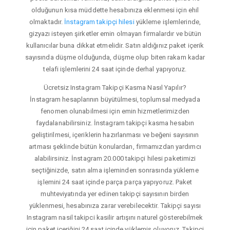
olduğunun kısa müddette hesabınıza eklenmesi için ehil
olmaktadır.
İnstagram takipçi hilesi
yükleme işlemlerinde,
gizyazı isteyen şirketler emin olmayan firmalardır ve bütün
kullanıcılar buna dikkat etmelidir. Satın aldığınız paket içerik
sayısında düşme olduğunda, düşme olup biten rakam kadar
telafi işlemlerini 24 saat içinde derhal yapıyoruz.
Ücretsiz Instagram Takipçi Kasma Nasıl Yapılır?
İnstagram hesaplarının büyütülmesi, toplumsal medyada
fenomen olunabilmesi için emin hizmetlerimizden
faydalanabilirsiniz. İnstagram takipçi kasma hesabın
geliştirilmesi, içeriklerin hazırlanması ve beğeni sayısının
artması şeklinde bütün konulardan, firmamızdan yardımcı
alabilirsiniz. İnstagram 20.000 takipçi hilesi paketimizi
seçtiğinizde, satın alma işleminden sonrasında yükleme
işlemini 24 saat içinde parça parça yapıyoruz. Paket
muhteviyatında yer edinen takipçi sayısının birden
yüklenmesi, hesabınıza zarar verebilecektir. Takipçi sayısı
Instagram nasil takipci kasilir artışını naturel gösterebilmek
için paket içeriğini 24 saat içinde yüklemiş oluyoruz. Takipçi