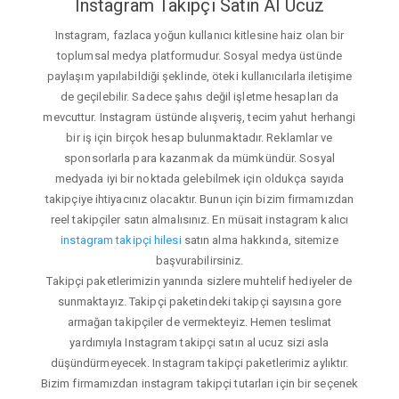
Instagram Takipçi Satın Al Ucuz
Instagram, fazlaca yoğun kullanıcı kitlesine haiz olan bir
toplumsal medya platformudur. Sosyal medya üstünde
paylaşım yapılabildiği şeklinde, öteki kullanıcılarla iletişime
de geçilebilir. Sadece şahıs değil işletme hesapları da
mevcuttur. Instagram üstünde alışveriş, tecim yahut herhangi
bir iş için birçok hesap bulunmaktadır. Reklamlar ve
sponsorlarla para kazanmak da mümkündür. Sosyal
medyada iyi bir noktada gelebilmek için oldukça sayıda
takipçiye ihtiyacınız olacaktır. Bunun için bizim firmamızdan
reel takipçiler satın almalısınız. En müsait instagram kalıcı
instagram takipçi hilesi
satın alma hakkında, sitemize
başvurabilirsiniz.
Takipçi paketlerimizin yanında sizlere muhtelif hediyeler de
sunmaktayız. Takipçi paketindeki takipçi sayısına gore
armağan takipçiler de vermekteyiz. Hemen teslimat
yardımıyla Instagram takipçi satın al ucuz sizi asla
düşündürmeyecek. Instagram takipçi paketlerimiz aylıktır.
Bizim firmamızdan instagram takipçi tutarları için bir seçenek