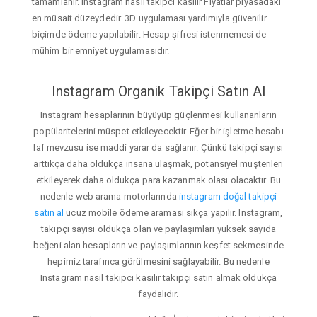
tamamlanır. Instagram nasil takipci kasilir Fiyatlar piyasadaki
en müsait düzeydedir. 3D uygulaması yardımıyla güvenilir
biçimde ödeme yapılabilir. Hesap şifresi istenmemesi de
mühim bir emniyet uygulamasıdır.
Instagram Organik Takipçi Satın Al
Instagram hesaplarının büyüyüp güçlenmesi kullananların
popülaritelerini müspet etkileyecektir. Eğer bir işletme hesabı
laf mevzusu ise maddi yarar da sağlanır. Çünkü takipçi sayısı
arttıkça daha oldukça insana ulaşmak, potansiyel müşterileri
etkileyerek daha oldukça para kazanmak olası olacaktır. Bu
nedenle web arama motorlarında
instagram doğal takipçi
satın al
ucuz mobile ödeme araması sıkça yapılır. Instagram,
takipçi sayısı oldukça olan ve paylaşımları yüksek sayıda
beğeni alan hesapların ve paylaşımlarının keşfet sekmesinde
hepimiz tarafınca görülmesini sağlayabilir. Bu nedenle
Instagram nasil takipci kasilir takipçi satın almak oldukça
faydalıdır.