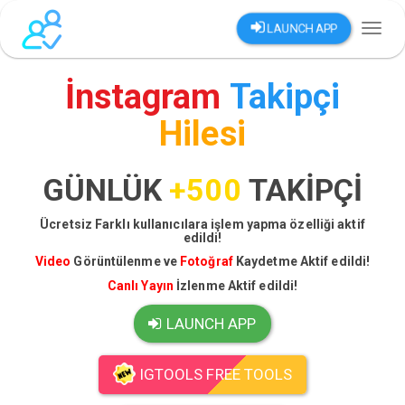
LAUNCH APP
Toggl
naviga
İnstagram
Takipçi
Hilesi
GÜNLÜK
+500
TAKİPÇİ
Ücretsiz Farklı kullanıcılara işlem yapma özelliği aktif
edildi!
Video
Görüntülenme ve
Fotoğraf
Kaydetme Aktif edildi!
Canlı Yayın
İzlenme Aktif edildi!
LAUNCH APP
IGTOOLS FREE TOOLS