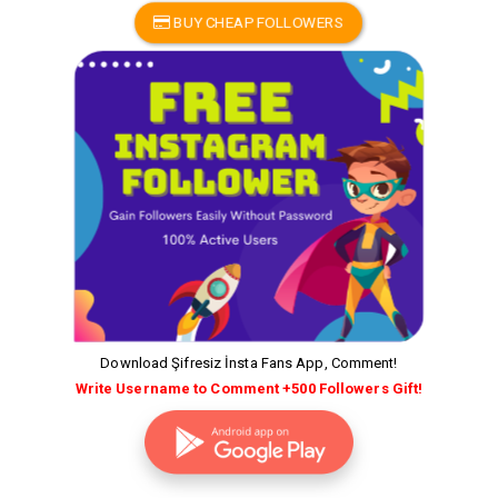
BUY CHEAP FOLLOWERS
Download Şifresiz İnsta Fans App, Comment!
Write Username to Comment +500 Followers Gift!