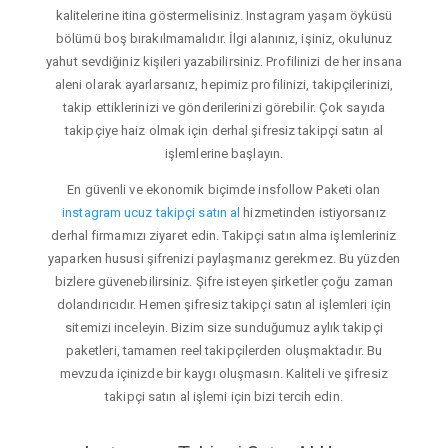
kalitelerine itina göstermelisiniz. Instagram yaşam öyküsü
bölümü boş bırakılmamalıdır. İlgi alanınız, işiniz, okulunuz
yahut sevdiğiniz kişileri yazabilirsiniz. Profilinizi de her insana
aleni olarak ayarlarsanız, hepimiz profilinizi, takipçilerinizi,
takip ettiklerinizi ve gönderilerinizi görebilir. Çok sayıda
takipçiye haiz olmak için derhal şifresiz takipçi satın al
işlemlerine başlayın.
En güvenli ve ekonomik biçimde insfollow Paketi olan
instagram ucuz takipçi satın al
hizmetinden istiyorsanız
derhal firmamızı ziyaret edin. Takipçi satın alma işlemleriniz
yaparken hususi şifrenizi paylaşmanız gerekmez. Bu yüzden
bizlere güvenebilirsiniz. Şifre isteyen şirketler çoğu zaman
dolandırıcıdır. Hemen şifresiz takipçi satın al işlemleri için
sitemizi inceleyin. Bizim size sunduğumuz aylık takipçi
paketleri, tamamen reel takipçilerden oluşmaktadır. Bu
mevzuda içinizde bir kaygı oluşmasın. Kaliteli ve şifresiz
takipçi satın al işlemi için bizi tercih edin.