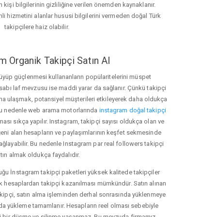
 kişi bilgilerinin gizliliğine verilen önemden kaynaklanır.
nli hizmetini alanlar hususi bilgilerini vermeden doğal Türk
takipçilere haiz olabilir.
m Organik Takipçi Satın Al
üyüp güçlenmesi kullananların popülaritelerini müspet
hesabı laf mevzusu ise maddi yarar da sağlanır. Çünkü takipçi
na ulaşmak, potansiyel müşterileri etkileyerek daha oldukça
 Bu nedenle web arama motorlarında
instagram doğal takipçi
ı sıkça yapılır. Instagram, takipçi sayısı oldukça olan ve
eni alan hesapların ve paylaşımlarının keşfet sekmesinde
ğlayabilir. Bu nedenle Instagram par real followers takipçi
tın almak oldukça faydalıdır.
u İnstagram takipçi paketleri yüksek kalitede takipçiler
rk hesaplardan takipçi kazanılması mümkündür. Satın alınan
akipçi, satın alma işleminden derhal sonrasında yüklenmeye
da yükleme tamamlanır. Hesapların reel olması sebebiyle
i bir düşme ve silinme yaşanmaz. Bu mevzuda firmamız