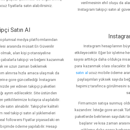
verilmesinin ehil oluşu da alan
cuz fiyatlarla satın alabilirsiniz.
Instagram takipçi satın al güve
pçi Satın Al
Instagra
 toplumsal medya platformlarından
Instagram hesaplarının büy
itlesi arasında müsait En Güvenilir
etkileyecektir. Eğer bir işletme 
 olmak, alan kişi potansiyeline
sayısı arttıkça daha oldukça insa
el çabalarla takipçi ve beğeni kazanmak
para kazanmak olası olacaktır.
mak ve uzun zaman beklemek
satın al
ucuz mobile ödeme aramas
rdım alınırsa hızla amaca ulaşmak da
paylaşımları yüksek sayıda beğ
rine gore güncellediği İnstagram
hepimiz tarafınca görülmesini sa
temizde yer edinen takipçi paketleri
sa
ı ayrım edilecektir. Site üstünden
 yetkililerimize kolayca ulaşılabilir.
Firmamızın satışa sunmuş olduğ
 satın alınabilir. Takipçiler kaliteli
kazandırır. İsteğe gore ancak Tü
 reel takipçi satın al yüklemeleri
paketlerde belirlenen sayıdaki t
eal followers Fiyatlar piyasadaki en
başlanır ve kısa zaman arasın
 biçimde ödeme yapılabilir. Hesap
yükleme daha sonra herhang