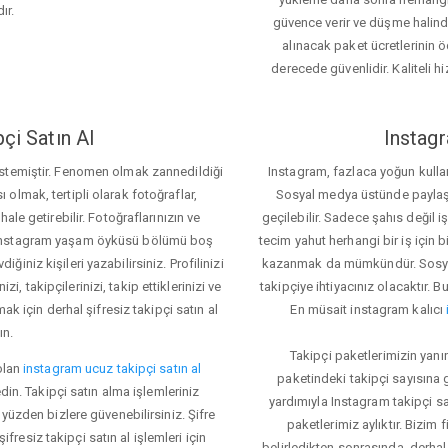
ır.
güvence verir ve düşme halinde 
alınacak paket ücretlerinin 
derecede güvenlidir. Kaliteli hi
çi Satın Al
Instagr
 istemiştir. Fenomen olmak zannedildiği
Instagram, fazlaca yoğun kulla
ı olmak, tertipli olarak fotoğraflar,
Sosyal medya üstünde paylaşım 
le getirebilir. Fotoğraflarınızın ve
geçilebilir. Sadece şahıs değil 
iz. Instagram yaşam öyküsü bölümü boş
tecim yahut herhangi bir iş için
iğiniz kişileri yazabilirsiniz. Profilinizi
kazanmak da mümkündür. Sosyal
i, takipçilerinizi, takip ettiklerinizi ve
takipçiye ihtiyacınız olacaktır. B
ak için derhal şifresiz takipçi satın al
En müsait instagram kalıcı
ın.
Takipçi paketlerimizin yanı
olan
instagram ucuz takipçi satın al
paketindeki takipçi sayısına
din. Takipçi satın alma işlemleriniz
yardımıyla Instagram takipçi s
üzden bizlere güvenebilirsiniz. Şifre
paketlerimiz aylıktır. Bizim
fresiz takipçi satın al işlemleri için
belirledikten sonrasında, derhal 