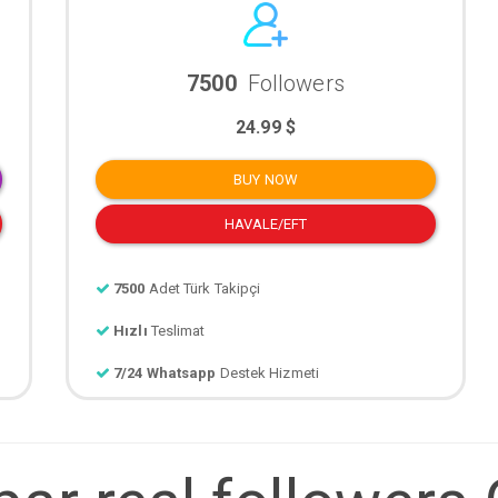
7500
Followers
24.99 $
BUY NOW
HAVALE/EFT
7500
Adet Türk Takipçi
Hızlı
Teslimat
7/24 Whatsapp
Destek Hizmeti