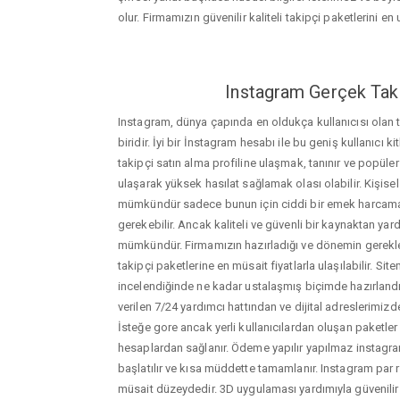
olur. Firmamızın güvenilir kaliteli takipçi paketlerini en u
Instagram Gerçek Taki
Instagram, dünya çapında en oldukça kullanıcısı olan
biridir. İyi bir İnstagram hesabı ile bu geniş kullanıcı k
takipçi satın alma profiline ulaşmak, tanınır ve popüler
ulaşarak yüksek hasılat sağlamak olası olabilir. Kişis
mümkündür sadece bunun için ciddi bir emek harca
gerekebilir. Ancak kaliteli ve güvenli bir kaynaktan ya
mümkündür. Firmamızın hazırladığı ve dönemin gerekle
takipçi paketlerine en müsait fiyatlarla ulaşılabilir. Si
incelendiğinde ne kadar ustalaşmış biçimde hazırlandığ
verilen 7/24 yardımcı hattından ve dijital adreslerimizden
İsteğe gore ancak yerli kullanıcılardan oluşan paketler de
hesaplardan sağlanır. Ödeme yapılır yapılmaz instagram
başlatılır ve kısa müddette tamamlanır. Instagram par r
müsait düzeydedir. 3D uygulaması yardımıyla güvenilir