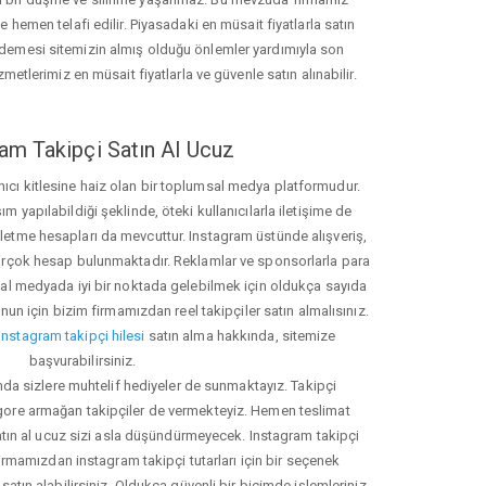
hemen telafi edilir. Piyasadaki en müsait fiyatlarla satın
ödemesi sitemizin almış olduğu önlemler yardımıyla son
zmetlerimiz en müsait fiyatlarla ve güvenle satın alınabilir.
am Takipçi Satın Al Ucuz
nıcı kitlesine haiz olan bir toplumsal medya platformudur.
yapılabildiği şeklinde, öteki kullanıcılarla iletişime de
işletme hesapları da mevcuttur. Instagram üstünde alışveriş,
 birçok hesap bulunmaktadır. Reklamlar ve sponsorlarla para
 medyada iyi bir noktada gelebilmek için oldukça sayıda
unun için bizim firmamızdan reel takipçiler satın almalısınız.
instagram takipçi hilesi
satın alma hakkında, sitemize
başvurabilirsiniz.
nda sizlere muhtelif hediyeler de sunmaktayız. Takipçi
 gore armağan takipçiler de vermekteyiz. Hemen teslimat
atın al ucuz sizi asla düşündürmeyecek. Instagram takipçi
 firmamızdan instagram takipçi tutarları için bir seçenek
satın alabilirsiniz. Oldukça güvenli bir biçimde işlemleriniz