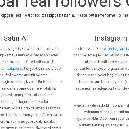
ar real followers 
kipçi hilesi ile ücretsiz takipçi kazanın. İnsfollow ile fenomen olm
 Satın Al
İnstagram 
esi için takipçi satın almak iyi bir
İnsfollow'un kaliteli
instagram ta
 uğraşmaya ihtiyaç duymadan hedef
basit ödeme şekilleri ile satın al
eminin yapılması öneri edilse de bu
kullanılır. Kredi kartıyla 
ram takipçi
satışı yaptığını iddia eden
yöntemlerle meydana getirilen öde
 real followers Güvenli ödeme
derhal yüklemeler başlatılır. Fir
için olanlar çıkabilir. En iyi ihtimalle
biçimde tam bir emniyet sağl
mesi daha sonra düşmeler olabilir.
seçeneği işaretlendiği takdirde 
n birçok instagram kullanıcılarının
azırlamış olduğumuz paketler
Ayrıca havale yada EFT yöntemiyl
klemeden sonrasında düşme yaşanmaz.
teslimatın derhal başlatılm
e telafisi hemen yapılır. Sitemizdeki
gerekecektir. Ödemenin yapıld
apılır. Yükleme yapılacak hesabın
yüklemeler başlatılacaktır.Yü
lece gizyazı çalınması da engellenmiş