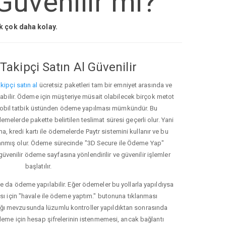
Güvenilir mi?
ak çok daha kolay.
Takipçi Satın Al Güvenilir
kipçi satın al
ücretsiz paketleri tam bir emniyet arasında ve
ınabilir. Ödeme için müşteriye müsait olabilecek birçok metot
ve mobil tatbik üstünden ödeme yapılması mümkündür. Bu
melerde pakette belirtilen teslimat süresi geçerli olur. Yani
ma, kredi kartı ile ödemelerde Paytr sistemini kullanır ve bu
anmış olur. Ödeme sürecinde "3D Secure ile Ödeme Yap"
güvenilir ödeme sayfasına yönlendirilir ve güvenilir işlemler
başlatılır.
e da ödeme yapılabilir. Eğer ödemeler bu yollarla yapıldıysa
ası için "havale ile ödeme yaptım." butonuna tıklanması
ığı mevzusunda lüzumlu kontroller yapıldıktan sonrasında
kleme için hesap şifrelerinin istenmemesi, ancak bağlantı