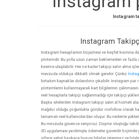
Instagram p
Instagram ta
Instagram Takipçi
Instagram hesaplarının büyümesi ve keşfet kısmına düşm
yöntemdir. Bu yolla uzun zaman beklemeden ve fazla
kesime ulaşılabilir. Her ne kadar takipçi satın alma işl
mevzuda oldukça dikkatli olmak gerekir. Çünkü
İnstag
birtakım kaynaklar dolandırıcı çıkabilir. Instagram par
yöntemlerini kullanmayarak kart bilgilerinin çalınmasına n
reel hesaplarla takipçi sağlanmadığı için takipçi yükle
Başka sitelerden Instagram takipçi satın al hizmeti ala
mağdur olduğu çoğunlukla görülür. insfollow olarak h
tamamen reel kullanıcılardan oluşur. Bu nedenle yü
Bu mevzuda güvence veriyoruz. Düşme oluştuğu takdird
3D uygulaması yardımıyla ödemeler güvenilir biçimde y
şifresi yahut başkaca hususi bilgiler istenmez ve böy