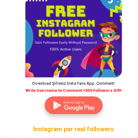
Download Şifresiz İnsta Fans App, Comment!
Write Username to Comment +500 Followers Gift!
Instagram par real followers