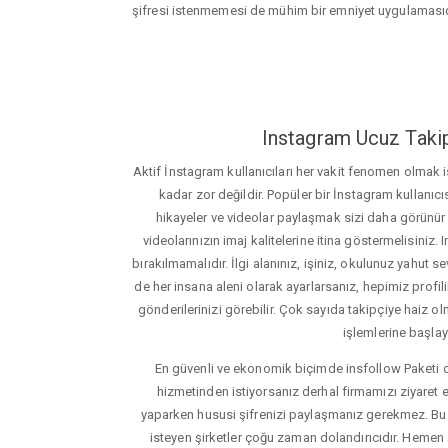
şifresi istenmemesi de mühim bir emniyet uygulamasıd
Instagram Ucuz Takip
Aktif İnstagram kullanıcıları her vakit fenomen olmak
kadar zor değildir. Popüler bir İnstagram kullanıcıs
hikayeler ve videolar paylaşmak sizi daha görünür ha
videolarınızın imaj kalitelerine itina göstermelisin
bırakılmamalıdır. İlgi alanınız, işiniz, okulunuz yahut sevd
de her insana aleni olarak ayarlarsanız, hepimiz profiliniz
gönderilerinizi görebilir. Çok sayıda takipçiye haiz olm
işlemlerine başlay
En güvenli ve ekonomik biçimde insfollow Paketi 
hizmetinden istiyorsanız derhal firmamızı ziyaret e
yaparken hususi şifrenizi paylaşmanız gerekmez. Bu y
isteyen şirketler çoğu zaman dolandırıcıdır. Hemen şi