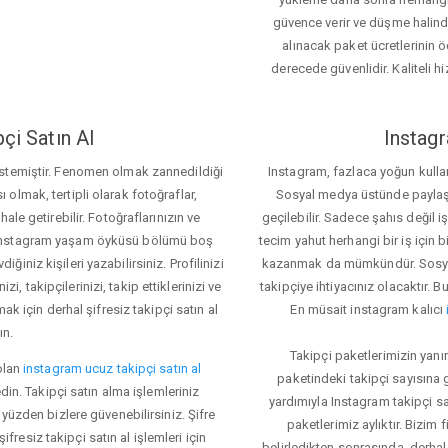
güvence verir ve düşme halinde 
alınacak paket ücretlerinin 
derecede güvenlidir. Kaliteli hi
çi Satın Al
Instagr
 istemiştir. Fenomen olmak zannedildiği
Instagram, fazlaca yoğun kulla
ı olmak, tertipli olarak fotoğraflar,
Sosyal medya üstünde paylaşım 
le getirebilir. Fotoğraflarınızın ve
geçilebilir. Sadece şahıs değil 
iz. Instagram yaşam öyküsü bölümü boş
tecim yahut herhangi bir iş için
iğiniz kişileri yazabilirsiniz. Profilinizi
kazanmak da mümkündür. Sosyal
i, takipçilerinizi, takip ettiklerinizi ve
takipçiye ihtiyacınız olacaktır. B
ak için derhal şifresiz takipçi satın al
En müsait instagram kalıcı
ın.
Takipçi paketlerimizin yanı
olan
instagram ucuz takipçi satın al
paketindeki takipçi sayısına
din. Takipçi satın alma işlemleriniz
yardımıyla Instagram takipçi s
üzden bizlere güvenebilirsiniz. Şifre
paketlerimiz aylıktır. Bizim
fresiz takipçi satın al işlemleri için
belirledikten sonrasında, derhal 