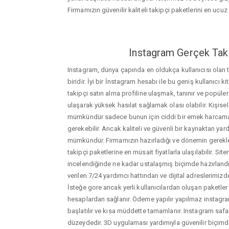
Firmamızın güvenilir kaliteli takipçi paketlerini en ucuz f
Instagram Gerçek Taki
Instagram, dünya çapında en oldukça kullanıcısı olan
biridir. İyi bir İnstagram hesabı ile bu geniş kullanıcı k
takipçi satın alma profiline ulaşmak, tanınır ve popüler
ulaşarak yüksek hasılat sağlamak olası olabilir. Kişis
mümkündür sadece bunun için ciddi bir emek harca
gerekebilir. Ancak kaliteli ve güvenli bir kaynaktan ya
mümkündür. Firmamızın hazırladığı ve dönemin gerekle
takipçi paketlerine en müsait fiyatlarla ulaşılabilir. Si
incelendiğinde ne kadar ustalaşmış biçimde hazırlandığ
verilen 7/24 yardımcı hattından ve dijital adreslerimizden
İsteğe gore ancak yerli kullanıcılardan oluşan paketler de
hesaplardan sağlanır. Ödeme yapılır yapılmaz instagram
başlatılır ve kısa müddette tamamlanır. Instagram safa
düzeydedir. 3D uygulaması yardımıyla güvenilir biçimd