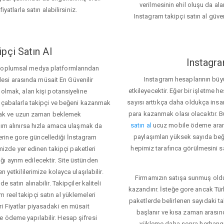
verilmesinin ehil oluşu da alan
iyatlarla satın alabilirsiniz.
Instagram takipçi satın al güve
pçi Satın Al
Instagra
 toplumsal medya platformlarından
Instagram hesaplarının büy
itlesi arasında müsait En Güvenilir
etkileyecektir. Eğer bir işletme 
 olmak, alan kişi potansiyeline
sayısı arttıkça daha oldukça insa
el çabalarla takipçi ve beğeni kazanmak
para kazanmak olası olacaktır.
mak ve uzun zaman beklemek
satın al
ucuz mobile ödeme aramas
rdım alınırsa hızla amaca ulaşmak da
paylaşımları yüksek sayıda beğ
rine gore güncellediği İnstagram
hepimiz tarafınca görülmesini sa
temizde yer edinen takipçi paketleri
ı ayrım edilecektir. Site üstünden
 yetkililerimize kolayca ulaşılabilir.
Firmamızın satışa sunmuş olduğ
 satın alınabilir. Takipçiler kaliteli
kazandırır. İsteğe gore ancak Tü
 reel takipçi satın al yüklemeleri
paketlerde belirlenen sayıdaki t
ri Fiyatlar piyasadaki en müsait
başlanır ve kısa zaman arasın
e ödeme yapılabilir. Hesap şifresi
yükleme daha sonra herhang