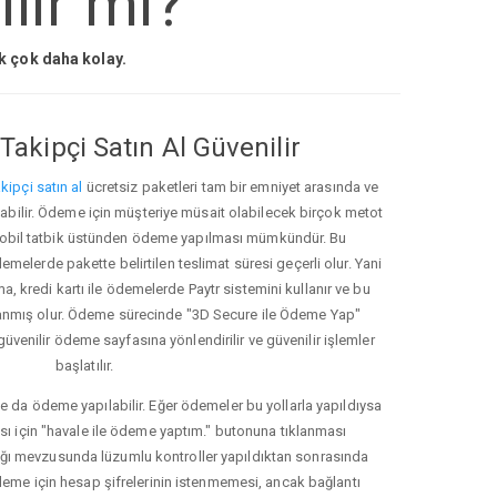
lir mi?
ak çok daha kolay.
Takipçi Satın Al Güvenilir
kipçi satın al
ücretsiz paketleri tam bir emniyet arasında ve
ınabilir. Ödeme için müşteriye müsait olabilecek birçok metot
ve mobil tatbik üstünden ödeme yapılması mümkündür. Bu
melerde pakette belirtilen teslimat süresi geçerli olur. Yani
ma, kredi kartı ile ödemelerde Paytr sistemini kullanır ve bu
anmış olur. Ödeme sürecinde "3D Secure ile Ödeme Yap"
güvenilir ödeme sayfasına yönlendirilir ve güvenilir işlemler
başlatılır.
e da ödeme yapılabilir. Eğer ödemeler bu yollarla yapıldıysa
ası için "havale ile ödeme yaptım." butonuna tıklanması
ığı mevzusunda lüzumlu kontroller yapıldıktan sonrasında
kleme için hesap şifrelerinin istenmemesi, ancak bağlantı