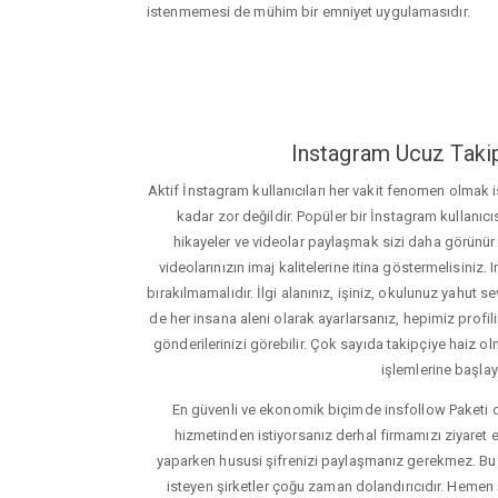
istenmemesi de mühim bir emniyet uygulamasıdır.
Instagram Ucuz Takip
Aktif İnstagram kullanıcıları her vakit fenomen olmak
kadar zor değildir. Popüler bir İnstagram kullanıcıs
hikayeler ve videolar paylaşmak sizi daha görünür ha
videolarınızın imaj kalitelerine itina göstermelisin
bırakılmamalıdır. İlgi alanınız, işiniz, okulunuz yahut sevd
de her insana aleni olarak ayarlarsanız, hepimiz profiliniz
gönderilerinizi görebilir. Çok sayıda takipçiye haiz olm
işlemlerine başlay
En güvenli ve ekonomik biçimde insfollow Paketi 
hizmetinden istiyorsanız derhal firmamızı ziyaret e
yaparken hususi şifrenizi paylaşmanız gerekmez. Bu y
isteyen şirketler çoğu zaman dolandırıcıdır. Hemen şi