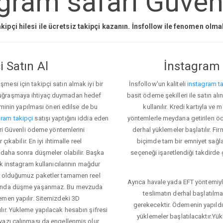
gram safari Güveni
kipçi hilesi ile ücretsiz takipçi kazanın. İnsfollow ile fenomen olm
 Satın Al
İnstagram 
esi için takipçi satın almak iyi bir
İnsfollow'un kaliteli
instagram ta
 uğraşmaya ihtiyaç duymadan hedef
basit ödeme şekilleri ile satın al
eminin yapılması öneri edilse de bu
kullanılır. Kredi kartıyla 
ram takipçi
satışı yaptığını iddia eden
yöntemlerle meydana getirilen öde
ari Güvenli ödeme yöntemlerini
derhal yüklemeler başlatılır. Fir
ıkabilir. En iyi ihtimalle reel
biçimde tam bir emniyet sağl
 daha sonra düşmeler olabilir. Başka
seçeneği işaretlendiği takdirde 
ok instagram kullanıcılarının mağdur
ış olduğumuz paketler tamamen reel
Ayrıca havale yada EFT yöntemiyl
asında düşme yaşanmaz. Bu mevzuda
teslimatın derhal başlatılm
emen yapılır. Sitemizdeki 3D
gerekecektir. Ödemenin yapıld
ır. Yükleme yapılacak hesabın şifresi
yüklemeler başlatılacaktır.Yü
yazı çalınması da engellenmiş olur.