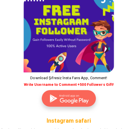
Download Şifresiz İnsta Fans App, Comment!
Write Username to Comment +500 Followers Gift!
Instagram safari