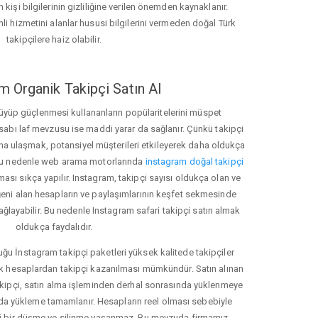
 kişi bilgilerinin gizliliğine verilen önemden kaynaklanır.
nli hizmetini alanlar hususi bilgilerini vermeden doğal Türk
takipçilere haiz olabilir.
m Organik Takipçi Satın Al
üyüp güçlenmesi kullananların popülaritelerini müspet
hesabı laf mevzusu ise maddi yarar da sağlanır. Çünkü takipçi
na ulaşmak, potansiyel müşterileri etkileyerek daha oldukça
 Bu nedenle web arama motorlarında
instagram doğal takipçi
ı sıkça yapılır. Instagram, takipçi sayısı oldukça olan ve
eni alan hesapların ve paylaşımlarının keşfet sekmesinde
ğlayabilir. Bu nedenle Instagram safari takipçi satın almak
oldukça faydalıdır.
u İnstagram takipçi paketleri yüksek kalitede takipçiler
rk hesaplardan takipçi kazanılması mümkündür. Satın alınan
akipçi, satın alma işleminden derhal sonrasında yüklenmeye
da yükleme tamamlanır. Hesapların reel olması sebebiyle
i bir düşme ve silinme yaşanmaz. Bu mevzuda firmamız