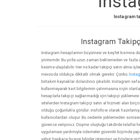
Insta
Instagram ta
Instagram Takipçi
Instagram hesaplarının büyümesi ve keşfet kısmına düşm
yöntemdir. Bu yolla uzun zaman beklemeden ve fazla
kesime ulaşılabilir. Her ne kadar takipçi satın alma işl
mevzuda oldukça dikkatli olmak gerekir. Çünkü
İnstag
birtakım kaynaklar dolandırıcı çıkabilir. Instagram saf
kullanmayarak kart bilgilerinin çalınmasına niçin olanlar ç
hesaplarla takipçi sağlanmadığı için takipçi yüklemesi
sitelerden Instagram takipçi satın al hizmeti alan birç
olduğu çoğunlukla görülür. insfollow olarak hazırlam
kullanıcılardan oluşur. Bu nedenle yüklemeden sonr
güvence veriyoruz. Düşme oluştuğu takdirde telafisi h
uygulaması yardımıyla ödemeler güvenilir biçimde yapıl
yahut başkaca hususi bilgiler istenmez ve böylece giz