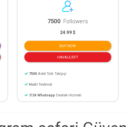
7500
Followers
24.99 $
BUY NOW
HAVALE/EFT
7500
Adet Türk Takipçi
Hızlı
Teslimat
7/24 Whatsapp
Destek Hizmeti