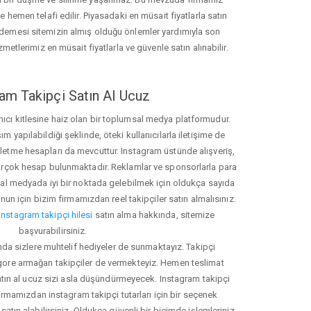
hemen telafi edilir. Piyasadaki en müsait fiyatlarla satın
ödemesi sitemizin almış olduğu önlemler yardımıyla son
zmetlerimiz en müsait fiyatlarla ve güvenle satın alınabilir.
am Takipçi Satın Al Ucuz
nıcı kitlesine haiz olan bir toplumsal medya platformudur.
yapılabildiği şeklinde, öteki kullanıcılarla iletişime de
işletme hesapları da mevcuttur. Instagram üstünde alışveriş,
 birçok hesap bulunmaktadır. Reklamlar ve sponsorlarla para
 medyada iyi bir noktada gelebilmek için oldukça sayıda
unun için bizim firmamızdan reel takipçiler satın almalısınız.
instagram takipçi hilesi
satın alma hakkında, sitemize
başvurabilirsiniz.
nda sizlere muhtelif hediyeler de sunmaktayız. Takipçi
 gore armağan takipçiler de vermekteyiz. Hemen teslimat
atın al ucuz sizi asla düşündürmeyecek. Instagram takipçi
 firmamızdan instagram takipçi tutarları için bir seçenek
satın alabilirsiniz. Oldukça güvenli bir biçimde işlemleriniz