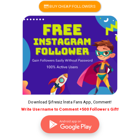
BUY CHEAP FOLLOWERS
Download Şifresiz İnsta Fans App, Comment!
Write Username to Comment +500 Followers Gift!