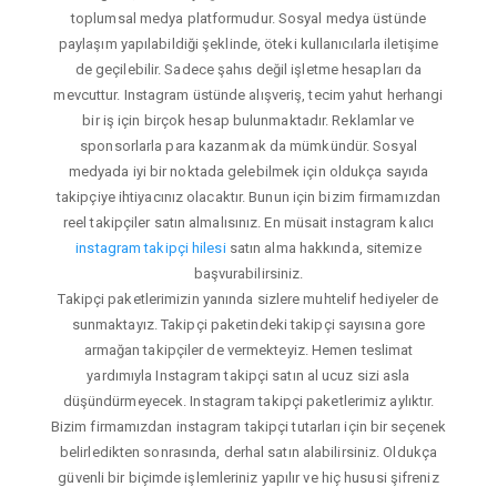
toplumsal medya platformudur. Sosyal medya üstünde
paylaşım yapılabildiği şeklinde, öteki kullanıcılarla iletişime
de geçilebilir. Sadece şahıs değil işletme hesapları da
mevcuttur. Instagram üstünde alışveriş, tecim yahut herhangi
bir iş için birçok hesap bulunmaktadır. Reklamlar ve
sponsorlarla para kazanmak da mümkündür. Sosyal
medyada iyi bir noktada gelebilmek için oldukça sayıda
takipçiye ihtiyacınız olacaktır. Bunun için bizim firmamızdan
reel takipçiler satın almalısınız. En müsait instagram kalıcı
instagram takipçi hilesi
satın alma hakkında, sitemize
başvurabilirsiniz.
Takipçi paketlerimizin yanında sizlere muhtelif hediyeler de
sunmaktayız. Takipçi paketindeki takipçi sayısına gore
armağan takipçiler de vermekteyiz. Hemen teslimat
yardımıyla Instagram takipçi satın al ucuz sizi asla
düşündürmeyecek. Instagram takipçi paketlerimiz aylıktır.
Bizim firmamızdan instagram takipçi tutarları için bir seçenek
belirledikten sonrasında, derhal satın alabilirsiniz. Oldukça
güvenli bir biçimde işlemleriniz yapılır ve hiç hususi şifreniz