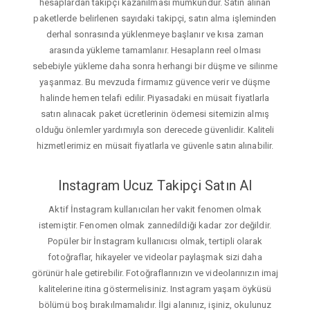
hesaplardan takipçi kazanılması mümkündür. Satın alınan
paketlerde belirlenen sayıdaki takipçi, satın alma işleminden
derhal sonrasında yüklenmeye başlanır ve kısa zaman
arasında yükleme tamamlanır. Hesapların reel olması
sebebiyle yükleme daha sonra herhangi bir düşme ve silinme
yaşanmaz. Bu mevzuda firmamız güvence verir ve düşme
halinde hemen telafi edilir. Piyasadaki en müsait fiyatlarla
satın alınacak paket ücretlerinin ödemesi sitemizin almış
olduğu önlemler yardımıyla son derecede güvenlidir. Kaliteli
hizmetlerimiz en müsait fiyatlarla ve güvenle satın alınabilir.
Instagram Ucuz Takipçi Satın Al
Aktif İnstagram kullanıcıları her vakit fenomen olmak
istemiştir. Fenomen olmak zannedildiği kadar zor değildir.
Popüler bir İnstagram kullanıcısı olmak, tertipli olarak
fotoğraflar, hikayeler ve videolar paylaşmak sizi daha
görünür hale getirebilir. Fotoğraflarınızın ve videolarınızın imaj
kalitelerine itina göstermelisiniz. Instagram yaşam öyküsü
bölümü boş bırakılmamalıdır. İlgi alanınız, işiniz, okulunuz