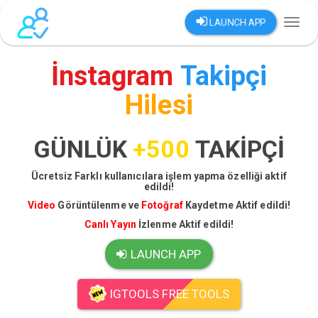
LAUNCH APP
Toggl
naviga
İnstagram
Takipçi
Hilesi
GÜNLÜK
+500
TAKİPÇİ
Ücretsiz Farklı kullanıcılara işlem yapma özelliği aktif
edildi!
Video
Görüntülenme ve
Fotoğraf
Kaydetme Aktif edildi!
Canlı Yayın
İzlenme Aktif edildi!
LAUNCH APP
IGTOOLS FREE TOOLS