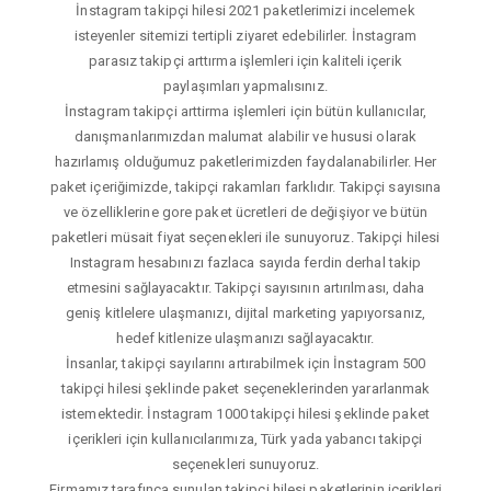
İnstagram takipçi hilesi 2021 paketlerimizi incelemek
isteyenler sitemizi tertipli ziyaret edebilirler. İnstagram
parasız takipçi arttırma işlemleri için kaliteli içerik
paylaşımları yapmalısınız.
İnstagram takipçi arttirma işlemleri için bütün kullanıcılar,
danışmanlarımızdan malumat alabilir ve hususi olarak
hazırlamış olduğumuz paketlerimizden faydalanabilirler. Her
paket içeriğimizde, takipçi rakamları farklıdır. Takipçi sayısına
ve özelliklerine gore paket ücretleri de değişiyor ve bütün
paketleri müsait fiyat seçenekleri ile sunuyoruz. Takipçi hilesi
Instagram hesabınızı fazlaca sayıda ferdin derhal takip
etmesini sağlayacaktır. Takipçi sayısının artırılması, daha
geniş kitlelere ulaşmanızı, dijital marketing yapıyorsanız,
hedef kitlenize ulaşmanızı sağlayacaktır.
İnsanlar, takipçi sayılarını artırabilmek için İnstagram 500
takipçi hilesi şeklinde paket seçeneklerinden yararlanmak
istemektedir. İnstagram 1000 takipçi hilesi şeklinde paket
içerikleri için kullanıcılarımıza, Türk yada yabancı takipçi
seçenekleri sunuyoruz.
Firmamız tarafınca sunulan takipçi hilesi paketlerinin içerikleri