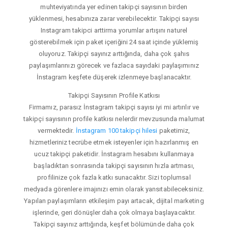
muhteviyatında yer edinen takipçi sayısının birden
yüklenmesi, hesabınıza zarar verebilecektir. Takipçi sayısı
Instagram takipci arttirma yorumlar artışını naturel
gösterebilmek için paket içeriğini 24 saat içinde yüklemiş
oluyoruz. Takipçi sayınız arttığında, daha çok şahıs
paylaşımlarınızı görecek ve fazlaca sayıdaki paylaşımınız
İnstagram keşfete düşerek izlenmeye başlanacaktır.
Takipçi Sayısının Profile Katkısı
Firmamız, parasız İnstagram takipçi sayısı iyi mi artırılır ve
takipçi sayısının profile katkısı nelerdir mevzusunda malumat
vermektedir.
İnstagram 100 takipçi hilesi
paketimiz,
hizmetleriniz tecrübe etmek isteyenler için hazırlanmış en
ucuz takipçi paketidir. İnstagram hesabını kullanmaya
başladıktan sonrasında takipçi sayısının hızla artması,
profilinize çok fazla katkı sunacaktır. Sizi toplumsal
medyada görenlere imajınızı emin olarak yansıtabileceksiniz.
Yapılan paylaşımların etkileşim payı artacak, dijital marketing
işlerinde, geri dönüşler daha çok olmaya başlayacaktır.
Takipçi sayınız arttığında, keşfet bölümünde daha çok