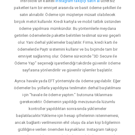
İnsfollow'un kaliteli
instagram takipçi satın al
ücretsiz
paketleri tam bir emniyet arasında ve basit ödeme şekilleri ile
satın alınabilir. Ödeme için müşteriye müsait olabilecek
birçok metot kullanılır. Kredi kartıyla ve mobil tatbik üstünden
ödeme yapılması mümkündür. Bu yöntemlerle meydana
getirilen ödemelerde pakette belirtilen teslimat süresi geçerli
olur. Yani derhal yüklemeler başlatılır. Firma, kredi kartı ile
ödemelerde Paytr sistemini kullanır ve bu biçimde tam bir
emniyet sağlanmış olur. Ödeme sürecinde "3D Secure ile
Ödeme Yap" seçeneği işaretlendiği takdirde güvenilir ödeme
sayfasına yönlendirilir ve güvenilir işlemler başlatılır.
Ayrıca havale yada EFT yöntemiyle da ödeme yapılabilir. Eğer
ödemeler bu yollarla yapıldıysa teslimatın derhal başlatılması
için "havale ile ödeme yaptım." butonuna tıklanması
gerekecektir. Ödemenin yapıldığı mevzusunda lüzumlu
kontroller yapıldıktan sonrasında yüklemeler
başlatılacaktır.Yükleme için hesap şifrelerinin istenmemesi,
ancak bağlantı verilmesinin ehil oluşu da alan kişi bilgilerinin
gizliliğine verilen önemden kaynaklanır. Instagram takipçi