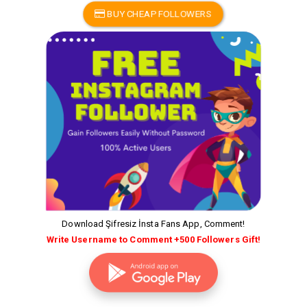
BUY CHEAP FOLLOWERS
Download Şifresiz İnsta Fans App, Comment!
Write Username to Comment +500 Followers Gift!