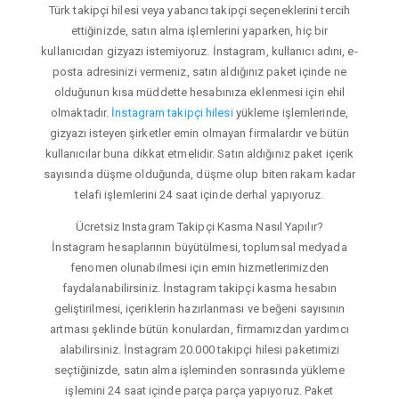
Türk takipçi hilesi veya yabancı takipçi seçeneklerini tercih
ettiğinizde, satın alma işlemlerini yaparken, hiç bir
kullanıcıdan gizyazı istemiyoruz. İnstagram, kullanıcı adını, e-
posta adresinizi vermeniz, satın aldığınız paket içinde ne
olduğunun kısa müddette hesabınıza eklenmesi için ehil
olmaktadır.
İnstagram takipçi hilesi
yükleme işlemlerinde,
gizyazı isteyen şirketler emin olmayan firmalardır ve bütün
kullanıcılar buna dikkat etmelidir. Satın aldığınız paket içerik
sayısında düşme olduğunda, düşme olup biten rakam kadar
telafi işlemlerini 24 saat içinde derhal yapıyoruz.
Ücretsiz Instagram Takipçi Kasma Nasıl Yapılır?
İnstagram hesaplarının büyütülmesi, toplumsal medyada
fenomen olunabilmesi için emin hizmetlerimizden
faydalanabilirsiniz. İnstagram takipçi kasma hesabın
geliştirilmesi, içeriklerin hazırlanması ve beğeni sayısının
artması şeklinde bütün konulardan, firmamızdan yardımcı
alabilirsiniz. İnstagram 20.000 takipçi hilesi paketimizi
seçtiğinizde, satın alma işleminden sonrasında yükleme
işlemini 24 saat içinde parça parça yapıyoruz. Paket