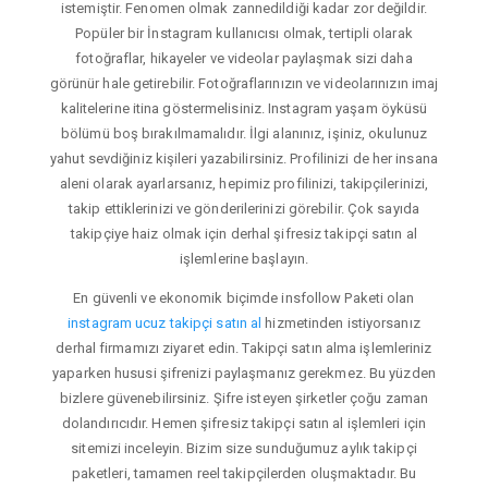
istemiştir. Fenomen olmak zannedildiği kadar zor değildir.
Popüler bir İnstagram kullanıcısı olmak, tertipli olarak
fotoğraflar, hikayeler ve videolar paylaşmak sizi daha
görünür hale getirebilir. Fotoğraflarınızın ve videolarınızın imaj
kalitelerine itina göstermelisiniz. Instagram yaşam öyküsü
bölümü boş bırakılmamalıdır. İlgi alanınız, işiniz, okulunuz
yahut sevdiğiniz kişileri yazabilirsiniz. Profilinizi de her insana
aleni olarak ayarlarsanız, hepimiz profilinizi, takipçilerinizi,
takip ettiklerinizi ve gönderilerinizi görebilir. Çok sayıda
takipçiye haiz olmak için derhal şifresiz takipçi satın al
işlemlerine başlayın.
En güvenli ve ekonomik biçimde insfollow Paketi olan
instagram ucuz takipçi satın al
hizmetinden istiyorsanız
derhal firmamızı ziyaret edin. Takipçi satın alma işlemleriniz
yaparken hususi şifrenizi paylaşmanız gerekmez. Bu yüzden
bizlere güvenebilirsiniz. Şifre isteyen şirketler çoğu zaman
dolandırıcıdır. Hemen şifresiz takipçi satın al işlemleri için
sitemizi inceleyin. Bizim size sunduğumuz aylık takipçi
paketleri, tamamen reel takipçilerden oluşmaktadır. Bu