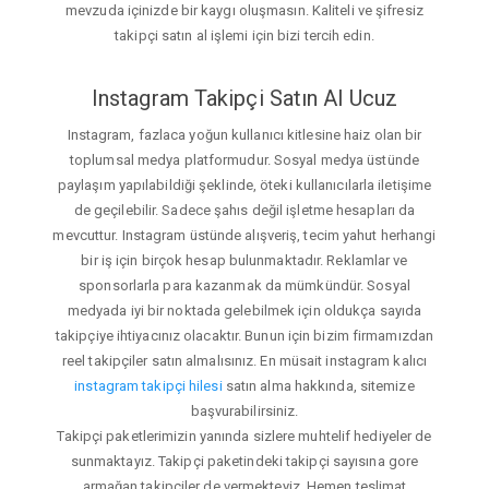
mevzuda içinizde bir kaygı oluşmasın. Kaliteli ve şifresiz
takipçi satın al işlemi için bizi tercih edin.
Instagram Takipçi Satın Al Ucuz
Instagram, fazlaca yoğun kullanıcı kitlesine haiz olan bir
toplumsal medya platformudur. Sosyal medya üstünde
paylaşım yapılabildiği şeklinde, öteki kullanıcılarla iletişime
de geçilebilir. Sadece şahıs değil işletme hesapları da
mevcuttur. Instagram üstünde alışveriş, tecim yahut herhangi
bir iş için birçok hesap bulunmaktadır. Reklamlar ve
sponsorlarla para kazanmak da mümkündür. Sosyal
medyada iyi bir noktada gelebilmek için oldukça sayıda
takipçiye ihtiyacınız olacaktır. Bunun için bizim firmamızdan
reel takipçiler satın almalısınız. En müsait instagram kalıcı
instagram takipçi hilesi
satın alma hakkında, sitemize
başvurabilirsiniz.
Takipçi paketlerimizin yanında sizlere muhtelif hediyeler de
sunmaktayız. Takipçi paketindeki takipçi sayısına gore
armağan takipçiler de vermekteyiz. Hemen teslimat