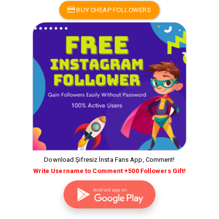
BUY CHEAP FOLLOWERS
Download Şifresiz İnsta Fans App, Comment!
Write Username to Comment +500 Followers Gift!