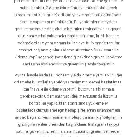
paketleri tam bir emniyet arasında ve basit ödeme şekilleri ile
satın alınabilir. Ödeme için müşteriye müsait olabilecek
birçok metot kullanılır. Kredi kartıyla ve mobil tatbik üstünden
ödeme yapılması mümkündür. Bu yöntemlerle meydana
getirilen ödemelerde pakette belirtilen teslimat süresi geçerli
olur. Yani derhal yüklemeler başlatılır. Firma, kredi kartı ile
ödemelerde Paytr sistemini kullanır ve bu biçimde tam bir
emniyet sağlanmış olur. Ödeme sürecinde "3D Secure ile
Ödeme Yap" seçeneği işaretlendiği takdirde güvenilir ödeme
sayfasına yönlendirilir ve güvenilir işlemler başlatılır.
Ayrıca havale yada EFT yöntemiyle da ödeme yapılabilir. Eğer
ödemeler bu yollarla yapıldıysa teslimatın derhal başlatılması
için "havale ile ödeme yaptım." butonuna tıklanması
gerekecektir. Ödemenin yapıldığı mevzusunda lüzumlu
kontroller yapıldıktan sonrasında yüklemeler
başlatılacaktır.Yükleme için hesap şifrelerinin istenmemesi,
ancak bağlantı verilmesinin ehil oluşu da alan kişi bilgilerinin
gizliliğine verilen önemden kaynaklanır. Instagram takipçi
satın al güvenli hizmetini alanlar hususi bilgilerini vermeden