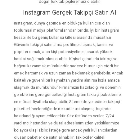
doğal Türk takipçilere haiz olabilir.
Instagram Gerçek Takipçi Satın Al
Instagram, dünya çapında en oldukça kullanıcısı olan
toplumsal medya platformlarından biridir. İyi bir İnstagram
hesabı ile bu geniş kullanıcı kitlesi arasında müsait En
Güvenilir takipçi satın alma profiline ulaşmak, tanınır ve
popüler olmak, alan kişi potansiyeline ulaşarak yüksek
hasılat sağlamak olası olabilir. Kişisel çabalarla takipçi ve
beğeni kazanmak mümkündür sadece bunun için ciddi bir
emek harcamak ve uzun zaman beklemek gerekebilir. Ancak
kaliteli ve güvenli bir kaynaktan yardım alınırsa hızla amaca
ulaşmak da mümkündür. Firmamızın hazırladığı ve dönemin
gereklerine gore güncellediği İnstagram takipçi paketlerine
en müsait fiyatlarla ulaşılabilir. Sitemizde yer edinen takipçi
paketleri incelendiğinde ne kadar ustalaşmış biçimde
hazırlandığı ayrım edilecektir. Site üstünden verilen 7/24
yardımcı hattından ve dijital adreslerimizden yetkililerimize
kolayca ulaşılabilir. İsteğe gore ancak yerli kullanıcılardan
oluşan paketler de satın alınabilir. Takipçiler kaliteli