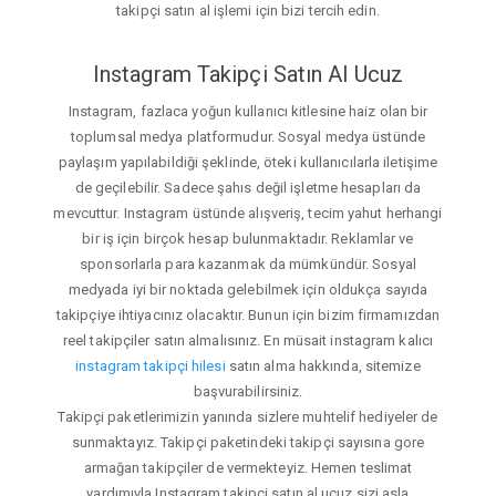
takipçi satın al işlemi için bizi tercih edin.
Instagram Takipçi Satın Al Ucuz
Instagram, fazlaca yoğun kullanıcı kitlesine haiz olan bir
toplumsal medya platformudur. Sosyal medya üstünde
paylaşım yapılabildiği şeklinde, öteki kullanıcılarla iletişime
de geçilebilir. Sadece şahıs değil işletme hesapları da
mevcuttur. Instagram üstünde alışveriş, tecim yahut herhangi
bir iş için birçok hesap bulunmaktadır. Reklamlar ve
sponsorlarla para kazanmak da mümkündür. Sosyal
medyada iyi bir noktada gelebilmek için oldukça sayıda
takipçiye ihtiyacınız olacaktır. Bunun için bizim firmamızdan
reel takipçiler satın almalısınız. En müsait instagram kalıcı
instagram takipçi hilesi
satın alma hakkında, sitemize
başvurabilirsiniz.
Takipçi paketlerimizin yanında sizlere muhtelif hediyeler de
sunmaktayız. Takipçi paketindeki takipçi sayısına gore
armağan takipçiler de vermekteyiz. Hemen teslimat
yardımıyla Instagram takipçi satın al ucuz sizi asla