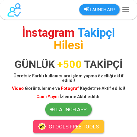
LAUNCH APP
Toggl
naviga
İnstagram
Takipçi
Hilesi
GÜNLÜK
+500
TAKİPÇİ
Ücretsiz Farklı kullanıcılara işlem yapma özelliği aktif
edildi!
Video
Görüntülenme ve
Fotoğraf
Kaydetme Aktif edildi!
Canlı Yayın
İzlenme Aktif edildi!
LAUNCH APP
IGTOOLS FREE TOOLS