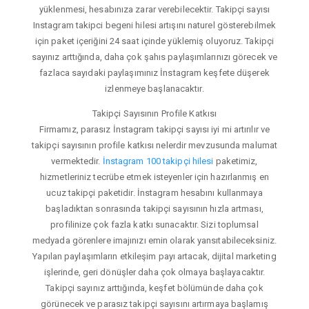
yüklenmesi, hesabınıza zarar verebilecektir. Takipçi sayısı
Instagram takipci begeni hilesi artışını naturel gösterebilmek
için paket içeriğini 24 saat içinde yüklemiş oluyoruz. Takipçi
sayınız arttığında, daha çok şahıs paylaşımlarınızı görecek ve
fazlaca sayıdaki paylaşımınız İnstagram keşfete düşerek
izlenmeye başlanacaktır.
Takipçi Sayısının Profile Katkısı
Firmamız, parasız İnstagram takipçi sayısı iyi mi artırılır ve
takipçi sayısının profile katkısı nelerdir mevzusunda malumat
vermektedir.
İnstagram 100 takipçi hilesi
paketimiz,
hizmetleriniz tecrübe etmek isteyenler için hazırlanmış en
ucuz takipçi paketidir. İnstagram hesabını kullanmaya
başladıktan sonrasında takipçi sayısının hızla artması,
profilinize çok fazla katkı sunacaktır. Sizi toplumsal
medyada görenlere imajınızı emin olarak yansıtabileceksiniz.
Yapılan paylaşımların etkileşim payı artacak, dijital marketing
işlerinde, geri dönüşler daha çok olmaya başlayacaktır.
Takipçi sayınız arttığında, keşfet bölümünde daha çok
görünecek ve parasız takipçi sayısını artırmaya başlamış