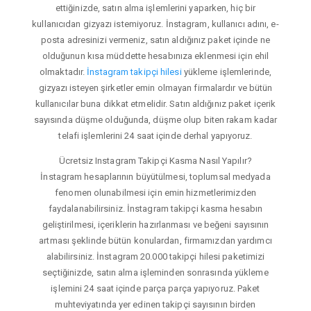
ettiğinizde, satın alma işlemlerini yaparken, hiç bir
kullanıcıdan gizyazı istemiyoruz. İnstagram, kullanıcı adını, e-
posta adresinizi vermeniz, satın aldığınız paket içinde ne
olduğunun kısa müddette hesabınıza eklenmesi için ehil
olmaktadır.
İnstagram takipçi hilesi
yükleme işlemlerinde,
gizyazı isteyen şirketler emin olmayan firmalardır ve bütün
kullanıcılar buna dikkat etmelidir. Satın aldığınız paket içerik
sayısında düşme olduğunda, düşme olup biten rakam kadar
telafi işlemlerini 24 saat içinde derhal yapıyoruz.
Ücretsiz Instagram Takipçi Kasma Nasıl Yapılır?
İnstagram hesaplarının büyütülmesi, toplumsal medyada
fenomen olunabilmesi için emin hizmetlerimizden
faydalanabilirsiniz. İnstagram takipçi kasma hesabın
geliştirilmesi, içeriklerin hazırlanması ve beğeni sayısının
artması şeklinde bütün konulardan, firmamızdan yardımcı
alabilirsiniz. İnstagram 20.000 takipçi hilesi paketimizi
seçtiğinizde, satın alma işleminden sonrasında yükleme
işlemini 24 saat içinde parça parça yapıyoruz. Paket
muhteviyatında yer edinen takipçi sayısının birden