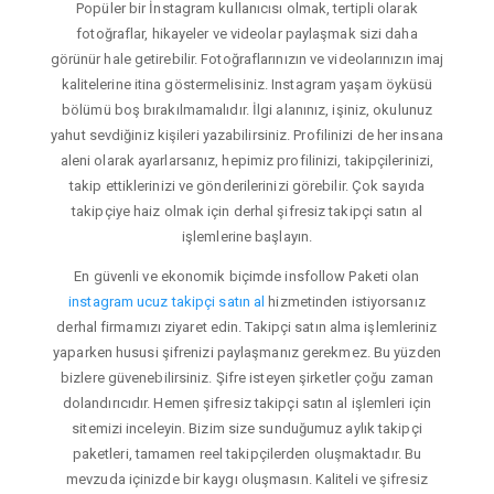
Popüler bir İnstagram kullanıcısı olmak, tertipli olarak
fotoğraflar, hikayeler ve videolar paylaşmak sizi daha
görünür hale getirebilir. Fotoğraflarınızın ve videolarınızın imaj
kalitelerine itina göstermelisiniz. Instagram yaşam öyküsü
bölümü boş bırakılmamalıdır. İlgi alanınız, işiniz, okulunuz
yahut sevdiğiniz kişileri yazabilirsiniz. Profilinizi de her insana
aleni olarak ayarlarsanız, hepimiz profilinizi, takipçilerinizi,
takip ettiklerinizi ve gönderilerinizi görebilir. Çok sayıda
takipçiye haiz olmak için derhal şifresiz takipçi satın al
işlemlerine başlayın.
En güvenli ve ekonomik biçimde insfollow Paketi olan
instagram ucuz takipçi satın al
hizmetinden istiyorsanız
derhal firmamızı ziyaret edin. Takipçi satın alma işlemleriniz
yaparken hususi şifrenizi paylaşmanız gerekmez. Bu yüzden
bizlere güvenebilirsiniz. Şifre isteyen şirketler çoğu zaman
dolandırıcıdır. Hemen şifresiz takipçi satın al işlemleri için
sitemizi inceleyin. Bizim size sunduğumuz aylık takipçi
paketleri, tamamen reel takipçilerden oluşmaktadır. Bu
mevzuda içinizde bir kaygı oluşmasın. Kaliteli ve şifresiz