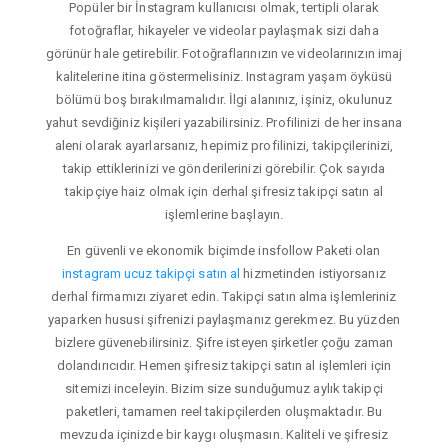
Popüler bir İnstagram kullanıcısı olmak, tertipli olarak
fotoğraflar, hikayeler ve videolar paylaşmak sizi daha
görünür hale getirebilir. Fotoğraflarınızın ve videolarınızın imaj
kalitelerine itina göstermelisiniz. Instagram yaşam öyküsü
bölümü boş bırakılmamalıdır. İlgi alanınız, işiniz, okulunuz
yahut sevdiğiniz kişileri yazabilirsiniz. Profilinizi de her insana
aleni olarak ayarlarsanız, hepimiz profilinizi, takipçilerinizi,
takip ettiklerinizi ve gönderilerinizi görebilir. Çok sayıda
takipçiye haiz olmak için derhal şifresiz takipçi satın al
işlemlerine başlayın.
En güvenli ve ekonomik biçimde insfollow Paketi olan
instagram ucuz takipçi satın al
hizmetinden istiyorsanız
derhal firmamızı ziyaret edin. Takipçi satın alma işlemleriniz
yaparken hususi şifrenizi paylaşmanız gerekmez. Bu yüzden
bizlere güvenebilirsiniz. Şifre isteyen şirketler çoğu zaman
dolandırıcıdır. Hemen şifresiz takipçi satın al işlemleri için
sitemizi inceleyin. Bizim size sunduğumuz aylık takipçi
paketleri, tamamen reel takipçilerden oluşmaktadır. Bu
mevzuda içinizde bir kaygı oluşmasın. Kaliteli ve şifresiz