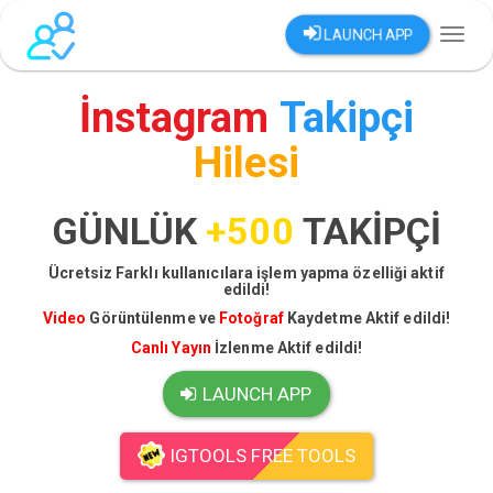
LAUNCH APP
Toggl
naviga
İnstagram
Takipçi
Hilesi
GÜNLÜK
+500
TAKİPÇİ
Ücretsiz Farklı kullanıcılara işlem yapma özelliği aktif
edildi!
Video
Görüntülenme ve
Fotoğraf
Kaydetme Aktif edildi!
Canlı Yayın
İzlenme Aktif edildi!
LAUNCH APP
IGTOOLS FREE TOOLS