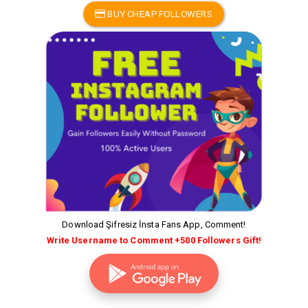
BUY CHEAP FOLLOWERS
Download Şifresiz İnsta Fans App, Comment!
Write Username to Comment +500 Followers Gift!