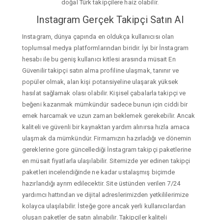
doğal Türk takipçilere haiz olabilir.
Instagram Gerçek Takipçi Satın Al
Instagram, dünya çapında en oldukça kullanıcısı olan
toplumsal medya platformlarından biridir. İyi bir İnstagram
hesabı ile bu geniş kullanıcı kitlesi arasında müsait En
Güvenilir takipçi satın alma profiline ulaşmak, tanınır ve
popüler olmak, alan kişi potansiyeline ulaşarak yüksek
hasılat sağlamak olası olabilir. Kişisel çabalarla takipçi ve
beğeni kazanmak mümkündür sadece bunun için ciddi bir
emek harcamak ve uzun zaman beklemek gerekebilir. Ancak
kaliteli ve güvenli bir kaynaktan yardım alınırsa hızla amaca
ulaşmak da mümkündür. Firmamızın hazırladığı ve dönemin
gereklerine gore güncellediği İnstagram takipçi paketlerine
en müsait fiyatlarla ulaşılabilir. Sitemizde yer edinen takipçi
paketleri incelendiğinde ne kadar ustalaşmış biçimde
hazırlandığı ayrım edilecektir. Site üstünden verilen 7/24
yardımcı hattından ve dijital adreslerimizden yetkililerimize
kolayca ulaşılabilir. İsteğe gore ancak yerli kullanıcılardan
oluşan paketler de satın alınabilir. Takipçiler kaliteli