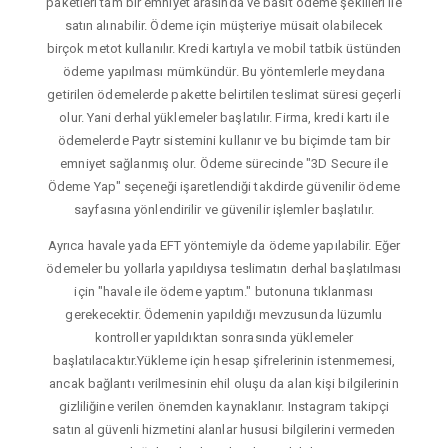
paketleri tam bir emniyet arasında ve basit ödeme şekilleri ile
satın alınabilir. Ödeme için müşteriye müsait olabilecek
birçok metot kullanılır. Kredi kartıyla ve mobil tatbik üstünden
ödeme yapılması mümkündür. Bu yöntemlerle meydana
getirilen ödemelerde pakette belirtilen teslimat süresi geçerli
olur. Yani derhal yüklemeler başlatılır. Firma, kredi kartı ile
ödemelerde Paytr sistemini kullanır ve bu biçimde tam bir
emniyet sağlanmış olur. Ödeme sürecinde "3D Secure ile
Ödeme Yap" seçeneği işaretlendiği takdirde güvenilir ödeme
sayfasına yönlendirilir ve güvenilir işlemler başlatılır.
Ayrıca havale yada EFT yöntemiyle da ödeme yapılabilir. Eğer
ödemeler bu yollarla yapıldıysa teslimatın derhal başlatılması
için "havale ile ödeme yaptım." butonuna tıklanması
gerekecektir. Ödemenin yapıldığı mevzusunda lüzumlu
kontroller yapıldıktan sonrasında yüklemeler
başlatılacaktır.Yükleme için hesap şifrelerinin istenmemesi,
ancak bağlantı verilmesinin ehil oluşu da alan kişi bilgilerinin
gizliliğine verilen önemden kaynaklanır. Instagram takipçi
satın al güvenli hizmetini alanlar hususi bilgilerini vermeden