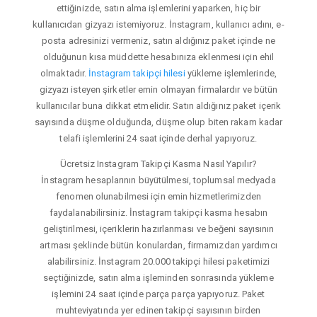
ettiğinizde, satın alma işlemlerini yaparken, hiç bir
kullanıcıdan gizyazı istemiyoruz. İnstagram, kullanıcı adını, e-
posta adresinizi vermeniz, satın aldığınız paket içinde ne
olduğunun kısa müddette hesabınıza eklenmesi için ehil
olmaktadır.
İnstagram takipçi hilesi
yükleme işlemlerinde,
gizyazı isteyen şirketler emin olmayan firmalardır ve bütün
kullanıcılar buna dikkat etmelidir. Satın aldığınız paket içerik
sayısında düşme olduğunda, düşme olup biten rakam kadar
telafi işlemlerini 24 saat içinde derhal yapıyoruz.
Ücretsiz Instagram Takipçi Kasma Nasıl Yapılır?
İnstagram hesaplarının büyütülmesi, toplumsal medyada
fenomen olunabilmesi için emin hizmetlerimizden
faydalanabilirsiniz. İnstagram takipçi kasma hesabın
geliştirilmesi, içeriklerin hazırlanması ve beğeni sayısının
artması şeklinde bütün konulardan, firmamızdan yardımcı
alabilirsiniz. İnstagram 20.000 takipçi hilesi paketimizi
seçtiğinizde, satın alma işleminden sonrasında yükleme
işlemini 24 saat içinde parça parça yapıyoruz. Paket
muhteviyatında yer edinen takipçi sayısının birden