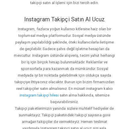
takipçi satın al işlemi için bizi tercih edin.
Instagram Takipçi Satın Al Ucuz
Instagram, fazlaca yoğun kullanıcı kitlesine haiz olan bir
toplumsal medya platformudur. Sosyal medya üstünde
paylaşım yapılabildiği şeklinde, öteki kullanıcılarla iletişime
de geçilebilir. Sadece şahıs değil işletme hesapları da
mevcuttur. Instagram üstünde alışveriş, tecim yahut herhangi
bir iş için birçok hesap bulunmaktadır. Reklamlar ve
sponsorlarla para kazanmak da mümkündür. Sosyal
medyada iyi bir noktada gelebilmek için oldukça sayıda
takipçiye ihtiyacınız olacaktır. Bunun için bizim firmamızdan
reel takipçiler satın almalısınız. En müsait instagram kalıcı
instagram takipçi hilesi
satın alma hakkında, sitemize
başvurabilirsiniz.
Takipçi paketlerimizin yanında sizlere muhtelif hediyeler de
sunmaktayız. Takipçi paketindeki takipçi sayısına gore
armağan takipçiler de vermekteyiz. Hemen teslimat
yardımıyla Instagram takipçi satın al ucuz sizi asla