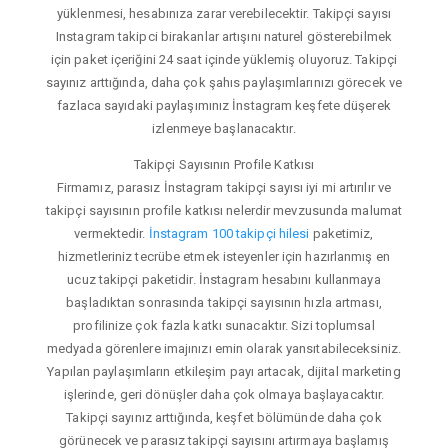
yüklenmesi, hesabınıza zarar verebilecektir. Takipçi sayısı
Instagram takipci birakanlar artışını naturel gösterebilmek
için paket içeriğini 24 saat içinde yüklemiş oluyoruz. Takipçi
sayınız arttığında, daha çok şahıs paylaşımlarınızı görecek ve
fazlaca sayıdaki paylaşımınız İnstagram keşfete düşerek
izlenmeye başlanacaktır.
Takipçi Sayısının Profile Katkısı
Firmamız, parasız İnstagram takipçi sayısı iyi mi artırılır ve
takipçi sayısının profile katkısı nelerdir mevzusunda malumat
vermektedir.
İnstagram 100 takipçi hilesi
paketimiz,
hizmetleriniz tecrübe etmek isteyenler için hazırlanmış en
ucuz takipçi paketidir. İnstagram hesabını kullanmaya
başladıktan sonrasında takipçi sayısının hızla artması,
profilinize çok fazla katkı sunacaktır. Sizi toplumsal
medyada görenlere imajınızı emin olarak yansıtabileceksiniz.
Yapılan paylaşımların etkileşim payı artacak, dijital marketing
işlerinde, geri dönüşler daha çok olmaya başlayacaktır.
Takipçi sayınız arttığında, keşfet bölümünde daha çok
görünecek ve parasız takipçi sayısını artırmaya başlamış