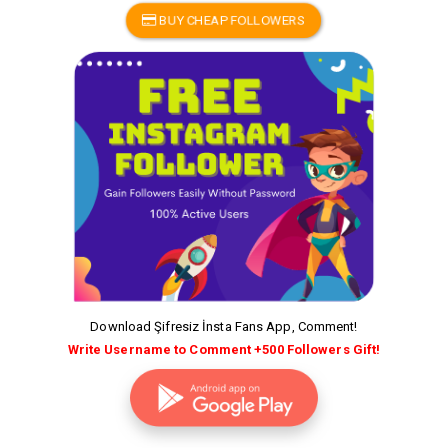
BUY CHEAP FOLLOWERS
Download Şifresiz İnsta Fans App, Comment!
Write Username to Comment +500 Followers Gift!