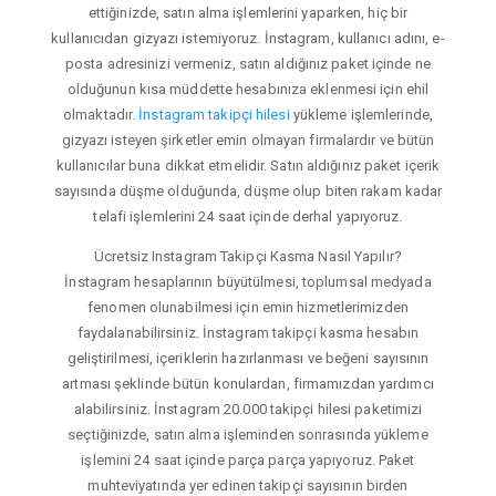
ettiğinizde, satın alma işlemlerini yaparken, hiç bir
kullanıcıdan gizyazı istemiyoruz. İnstagram, kullanıcı adını, e-
posta adresinizi vermeniz, satın aldığınız paket içinde ne
olduğunun kısa müddette hesabınıza eklenmesi için ehil
olmaktadır.
İnstagram takipçi hilesi
yükleme işlemlerinde,
gizyazı isteyen şirketler emin olmayan firmalardır ve bütün
kullanıcılar buna dikkat etmelidir. Satın aldığınız paket içerik
sayısında düşme olduğunda, düşme olup biten rakam kadar
telafi işlemlerini 24 saat içinde derhal yapıyoruz.
Ücretsiz Instagram Takipçi Kasma Nasıl Yapılır?
İnstagram hesaplarının büyütülmesi, toplumsal medyada
fenomen olunabilmesi için emin hizmetlerimizden
faydalanabilirsiniz. İnstagram takipçi kasma hesabın
geliştirilmesi, içeriklerin hazırlanması ve beğeni sayısının
artması şeklinde bütün konulardan, firmamızdan yardımcı
alabilirsiniz. İnstagram 20.000 takipçi hilesi paketimizi
seçtiğinizde, satın alma işleminden sonrasında yükleme
işlemini 24 saat içinde parça parça yapıyoruz. Paket
muhteviyatında yer edinen takipçi sayısının birden