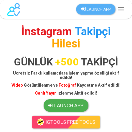
LAUNCH APP
Toggl
naviga
İnstagram
Takipçi
Hilesi
GÜNLÜK
+500
TAKİPÇİ
Ücretsiz Farklı kullanıcılara işlem yapma özelliği aktif
edildi!
Video
Görüntülenme ve
Fotoğraf
Kaydetme Aktif edildi!
Canlı Yayın
İzlenme Aktif edildi!
LAUNCH APP
IGTOOLS FREE TOOLS