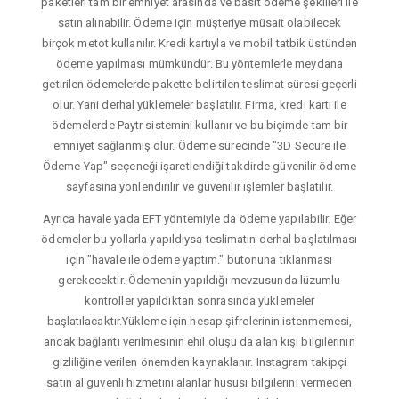
paketleri tam bir emniyet arasında ve basit ödeme şekilleri ile
satın alınabilir. Ödeme için müşteriye müsait olabilecek
birçok metot kullanılır. Kredi kartıyla ve mobil tatbik üstünden
ödeme yapılması mümkündür. Bu yöntemlerle meydana
getirilen ödemelerde pakette belirtilen teslimat süresi geçerli
olur. Yani derhal yüklemeler başlatılır. Firma, kredi kartı ile
ödemelerde Paytr sistemini kullanır ve bu biçimde tam bir
emniyet sağlanmış olur. Ödeme sürecinde "3D Secure ile
Ödeme Yap" seçeneği işaretlendiği takdirde güvenilir ödeme
sayfasına yönlendirilir ve güvenilir işlemler başlatılır.
Ayrıca havale yada EFT yöntemiyle da ödeme yapılabilir. Eğer
ödemeler bu yollarla yapıldıysa teslimatın derhal başlatılması
için "havale ile ödeme yaptım." butonuna tıklanması
gerekecektir. Ödemenin yapıldığı mevzusunda lüzumlu
kontroller yapıldıktan sonrasında yüklemeler
başlatılacaktır.Yükleme için hesap şifrelerinin istenmemesi,
ancak bağlantı verilmesinin ehil oluşu da alan kişi bilgilerinin
gizliliğine verilen önemden kaynaklanır. Instagram takipçi
satın al güvenli hizmetini alanlar hususi bilgilerini vermeden