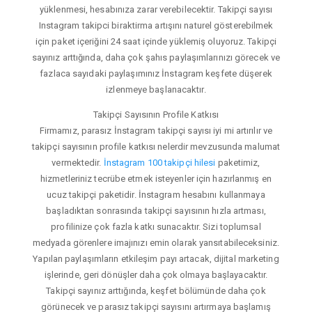
yüklenmesi, hesabınıza zarar verebilecektir. Takipçi sayısı
Instagram takipci biraktirma artışını naturel gösterebilmek
için paket içeriğini 24 saat içinde yüklemiş oluyoruz. Takipçi
sayınız arttığında, daha çok şahıs paylaşımlarınızı görecek ve
fazlaca sayıdaki paylaşımınız İnstagram keşfete düşerek
izlenmeye başlanacaktır.
Takipçi Sayısının Profile Katkısı
Firmamız, parasız İnstagram takipçi sayısı iyi mi artırılır ve
takipçi sayısının profile katkısı nelerdir mevzusunda malumat
vermektedir.
İnstagram 100 takipçi hilesi
paketimiz,
hizmetleriniz tecrübe etmek isteyenler için hazırlanmış en
ucuz takipçi paketidir. İnstagram hesabını kullanmaya
başladıktan sonrasında takipçi sayısının hızla artması,
profilinize çok fazla katkı sunacaktır. Sizi toplumsal
medyada görenlere imajınızı emin olarak yansıtabileceksiniz.
Yapılan paylaşımların etkileşim payı artacak, dijital marketing
işlerinde, geri dönüşler daha çok olmaya başlayacaktır.
Takipçi sayınız arttığında, keşfet bölümünde daha çok
görünecek ve parasız takipçi sayısını artırmaya başlamış