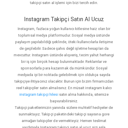
takipçi satın al işlemi için bizi tercih edin.
Instagram Takipçi Satın Al Ucuz
Instagram, fazlaca yoğun kullanıcı kitlesine haiz olan bir
toplumsal medya platformudur. Sosyal medya üstünde
paylaşım yapılabildiği şeklinde, öteki kullanıcılarla iletişime
de geçilebilir. Sadece şahıs değil işletme hesapları da
mevcuttur. Instagram üstünde alışveriş, tecim yahut herhangi
bir iş için birçok hesap bulunmaktadır. Reklamlar ve
sponsorlarla para kazanmak da mümkündür. Sosyal
medyada iyi bir noktada gelebilmek için oldukça sayıda
takipçiye ihtiyacınız olacaktır. Bunun için bizim firmamızdan
reel takipçiler satın almalısınız. En müsait instagram kalıcı
instagram takipçi hilesi
satın alma hakkında, sitemize
başvurabilirsiniz.
Takipçi paketlerimizin yanında sizlere muhtelif hediyeler de
sunmaktayız. Takipçi paketindeki takipçi sayısına gore
armağan takipçiler de vermekteyiz. Hemen teslimat
yardımıyla Instagram takipçi satın al ucuz sizi asla