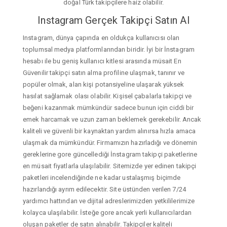
doğal Türk takipçilere haiz olabilir.
Instagram Gerçek Takipçi Satın Al
Instagram, dünya çapında en oldukça kullanıcısı olan
toplumsal medya platformlarından biridir. İyi bir İnstagram
hesabı ile bu geniş kullanıcı kitlesi arasında müsait En
Güvenilir takipçi satın alma profiline ulaşmak, tanınır ve
popüler olmak, alan kişi potansiyeline ulaşarak yüksek
hasılat sağlamak olası olabilir. Kişisel çabalarla takipçi ve
beğeni kazanmak mümkündür sadece bunun için ciddi bir
emek harcamak ve uzun zaman beklemek gerekebilir. Ancak
kaliteli ve güvenli bir kaynaktan yardım alınırsa hızla amaca
ulaşmak da mümkündür. Firmamızın hazırladığı ve dönemin
gereklerine gore güncellediği İnstagram takipçi paketlerine
en müsait fiyatlarla ulaşılabilir. Sitemizde yer edinen takipçi
paketleri incelendiğinde ne kadar ustalaşmış biçimde
hazırlandığı ayrım edilecektir. Site üstünden verilen 7/24
yardımcı hattından ve dijital adreslerimizden yetkililerimize
kolayca ulaşılabilir. İsteğe gore ancak yerli kullanıcılardan
oluşan paketler de satın alınabilir. Takipçiler kaliteli