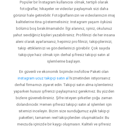
Popüler bir İnstagram kullanıcısı olmak, tertipli olarak
fotoğraflar, hikayeler ve videolar paylaşmak sizi daha
görünür hale getirebilir. Fotoğraflarınızın ve videolarınızın imaj
kalitelerine itina göstermelisiniz. Instagram yaşam öyküsü
bölümü boş bırakılmamalıdır. İlgi alanınız, işiniz, okulunuz
yahut sevdiğiniz kişileri yazabilirsiniz. Profilinizi de her insana
aleni olarak ayarlarsanız, hepimiz profilinizi, takipçilerinizi,
takip ettiklerinizi ve gönderilerinizi görebilir. Çok sayıda
takipçiye haiz olmak için derhal şifresiz takipçi satın al
işlemlerine başlayın.
En güvenli ve ekonomik biçimde insfollow Paketi olan
instagram ucuz takipçi satın al
hizmetinden istiyorsanız
derhal firmamızı ziyaret edin. Takipçi satın alma işlemleriniz
yaparken hususi şifrenizi paylaşmanız gerekmez. Bu yüzden
bizlere güvenebilirsiniz. Şifre isteyen şirketler çoğu zaman
dolandırıcıdır. Hemen şifresiz takipçi satın al işlemleri için
sitemizi inceleyin. Bizim size sunduğumuz aylık takipçi
paketleri, tamamen reel takipçilerden oluşmaktadır. Bu
mevzuda içinizde bir kaygı oluşmasın. Kaliteli ve şifresiz