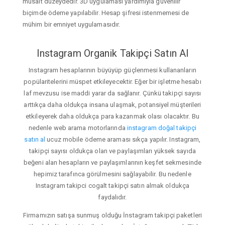
müsait düzeydedir. 3D uygulaması yardımıyla güvenilir
biçimde ödeme yapılabilir. Hesap şifresi istenmemesi de
mühim bir emniyet uygulamasıdır.
Instagram Organik Takipçi Satın Al
Instagram hesaplarının büyüyüp güçlenmesi kullananların
popülaritelerini müspet etkileyecektir. Eğer bir işletme hesabı
laf mevzusu ise maddi yarar da sağlanır. Çünkü takipçi sayısı
arttıkça daha oldukça insana ulaşmak, potansiyel müşterileri
etkileyerek daha oldukça para kazanmak olası olacaktır. Bu
nedenle web arama motorlarında
instagram doğal takipçi
satın al
ucuz mobile ödeme araması sıkça yapılır. Instagram,
takipçi sayısı oldukça olan ve paylaşımları yüksek sayıda
beğeni alan hesapların ve paylaşımlarının keşfet sekmesinde
hepimiz tarafınca görülmesini sağlayabilir. Bu nedenle
Instagram takipci cogalt takipçi satın almak oldukça
faydalıdır.
Firmamızın satışa sunmuş olduğu İnstagram takipçi paketleri