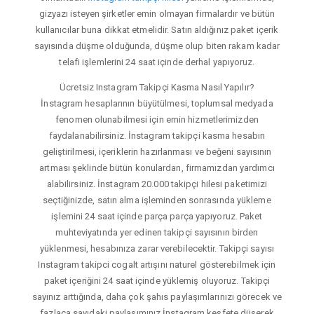
gizyazı isteyen şirketler emin olmayan firmalardır ve bütün
kullanıcılar buna dikkat etmelidir. Satın aldığınız paket içerik
sayısında düşme olduğunda, düşme olup biten rakam kadar
telafi işlemlerini 24 saat içinde derhal yapıyoruz.
Ücretsiz Instagram Takipçi Kasma Nasıl Yapılır?
İnstagram hesaplarının büyütülmesi, toplumsal medyada
fenomen olunabilmesi için emin hizmetlerimizden
faydalanabilirsiniz. İnstagram takipçi kasma hesabın
geliştirilmesi, içeriklerin hazırlanması ve beğeni sayısının
artması şeklinde bütün konulardan, firmamızdan yardımcı
alabilirsiniz. İnstagram 20.000 takipçi hilesi paketimizi
seçtiğinizde, satın alma işleminden sonrasında yükleme
işlemini 24 saat içinde parça parça yapıyoruz. Paket
muhteviyatında yer edinen takipçi sayısının birden
yüklenmesi, hesabınıza zarar verebilecektir. Takipçi sayısı
Instagram takipci cogalt artışını naturel gösterebilmek için
paket içeriğini 24 saat içinde yüklemiş oluyoruz. Takipçi
sayınız arttığında, daha çok şahıs paylaşımlarınızı görecek ve
fazlaca sayıdaki paylaşımınız İnstagram keşfete düşerek