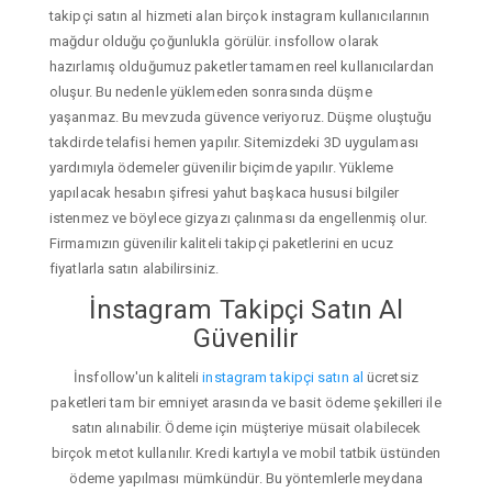
takipçi satın al hizmeti alan birçok instagram kullanıcılarının
mağdur olduğu çoğunlukla görülür. insfollow olarak
hazırlamış olduğumuz paketler tamamen reel kullanıcılardan
oluşur. Bu nedenle yüklemeden sonrasında düşme
yaşanmaz. Bu mevzuda güvence veriyoruz. Düşme oluştuğu
takdirde telafisi hemen yapılır. Sitemizdeki 3D uygulaması
yardımıyla ödemeler güvenilir biçimde yapılır. Yükleme
yapılacak hesabın şifresi yahut başkaca hususi bilgiler
istenmez ve böylece gizyazı çalınması da engellenmiş olur.
Firmamızın güvenilir kaliteli takipçi paketlerini en ucuz
fiyatlarla satın alabilirsiniz.
İnstagram Takipçi Satın Al
Güvenilir
İnsfollow'un kaliteli
instagram takipçi satın al
ücretsiz
paketleri tam bir emniyet arasında ve basit ödeme şekilleri ile
satın alınabilir. Ödeme için müşteriye müsait olabilecek
birçok metot kullanılır. Kredi kartıyla ve mobil tatbik üstünden
ödeme yapılması mümkündür. Bu yöntemlerle meydana