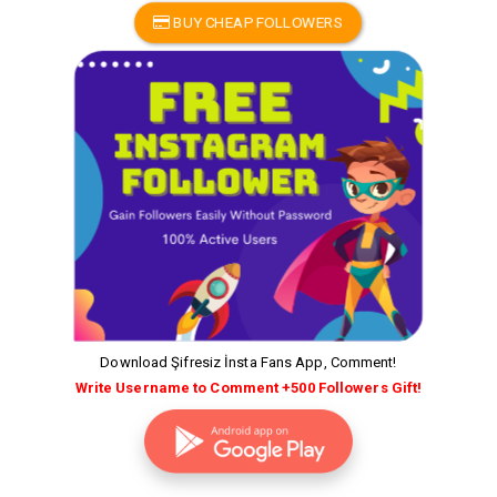
BUY CHEAP FOLLOWERS
Download Şifresiz İnsta Fans App, Comment!
Write Username to Comment +500 Followers Gift!