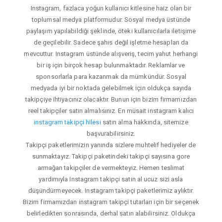
Instagram, fazlaca yoğun kullanıcı kitlesine haiz olan bir
toplumsal medya platformudur. Sosyal medya üstünde
paylaşım yapılabildiği şeklinde, öteki kullanıcılarla iletişime
de geçilebilir. Sadece şahıs değil işletme hesapları da
mevcuttur. Instagram üstünde alışveriş, tecim yahut herhangi
bir iş için birçok hesap bulunmaktadır. Reklamlar ve
sponsorlarla para kazanmak da mümkündür. Sosyal
medyada iyi bir noktada gelebilmek için oldukça sayıda
takipçiye ihtiyacınız olacaktır. Bunun için bizim firmamızdan
reel takipçiler satın almalısınız. En müsait instagram kalıcı
instagram takipçi hilesi
satın alma hakkında, sitemize
başvurabilirsiniz.
Takipçi paketlerimizin yanında sizlere muhtelif hediyeler de
sunmaktayız. Takipçi paketindeki takipçi sayısına gore
armağan takipçiler de vermekteyiz. Hemen teslimat
yardımıyla Instagram takipçi satın al ucuz sizi asla
düşündürmeyecek. Instagram takipçi paketlerimiz aylıktır.
Bizim firmamızdan instagram takipçi tutarları için bir seçenek
belirledikten sonrasında, derhal satın alabilirsiniz. Oldukça