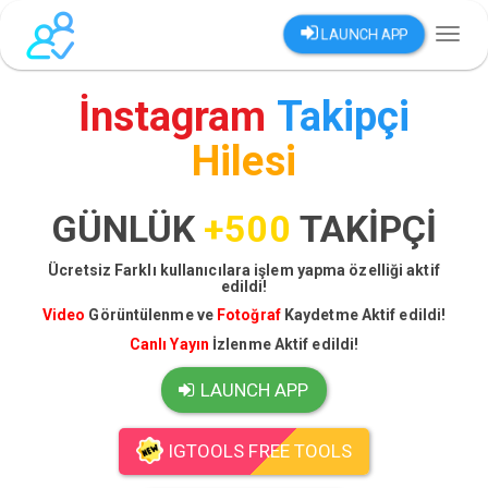
LAUNCH APP
Toggl
naviga
İnstagram
Takipçi
Hilesi
GÜNLÜK
+500
TAKİPÇİ
Ücretsiz Farklı kullanıcılara işlem yapma özelliği aktif
edildi!
Video
Görüntülenme ve
Fotoğraf
Kaydetme Aktif edildi!
Canlı Yayın
İzlenme Aktif edildi!
LAUNCH APP
IGTOOLS FREE TOOLS