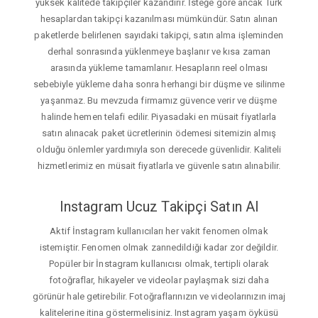
yüksek kalitede takipçiler kazandırır. İsteğe gore ancak Türk
hesaplardan takipçi kazanılması mümkündür. Satın alınan
paketlerde belirlenen sayıdaki takipçi, satın alma işleminden
derhal sonrasında yüklenmeye başlanır ve kısa zaman
arasında yükleme tamamlanır. Hesapların reel olması
sebebiyle yükleme daha sonra herhangi bir düşme ve silinme
yaşanmaz. Bu mevzuda firmamız güvence verir ve düşme
halinde hemen telafi edilir. Piyasadaki en müsait fiyatlarla
satın alınacak paket ücretlerinin ödemesi sitemizin almış
olduğu önlemler yardımıyla son derecede güvenlidir. Kaliteli
hizmetlerimiz en müsait fiyatlarla ve güvenle satın alınabilir.
Instagram Ucuz Takipçi Satın Al
Aktif İnstagram kullanıcıları her vakit fenomen olmak
istemiştir. Fenomen olmak zannedildiği kadar zor değildir.
Popüler bir İnstagram kullanıcısı olmak, tertipli olarak
fotoğraflar, hikayeler ve videolar paylaşmak sizi daha
görünür hale getirebilir. Fotoğraflarınızın ve videolarınızın imaj
kalitelerine itina göstermelisiniz. Instagram yaşam öyküsü