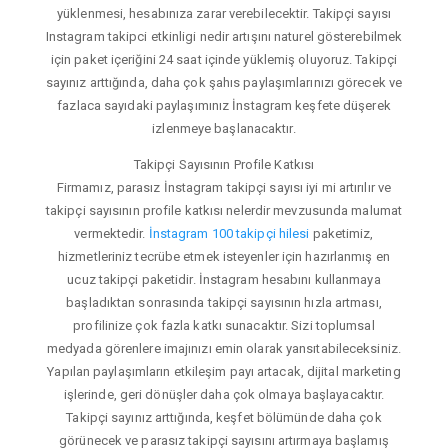
yüklenmesi, hesabınıza zarar verebilecektir. Takipçi sayısı
Instagram takipci etkinligi nedir artışını naturel gösterebilmek
için paket içeriğini 24 saat içinde yüklemiş oluyoruz. Takipçi
sayınız arttığında, daha çok şahıs paylaşımlarınızı görecek ve
fazlaca sayıdaki paylaşımınız İnstagram keşfete düşerek
izlenmeye başlanacaktır.
Takipçi Sayısının Profile Katkısı
Firmamız, parasız İnstagram takipçi sayısı iyi mi artırılır ve
takipçi sayısının profile katkısı nelerdir mevzusunda malumat
vermektedir.
İnstagram 100 takipçi hilesi
paketimiz,
hizmetleriniz tecrübe etmek isteyenler için hazırlanmış en
ucuz takipçi paketidir. İnstagram hesabını kullanmaya
başladıktan sonrasında takipçi sayısının hızla artması,
profilinize çok fazla katkı sunacaktır. Sizi toplumsal
medyada görenlere imajınızı emin olarak yansıtabileceksiniz.
Yapılan paylaşımların etkileşim payı artacak, dijital marketing
işlerinde, geri dönüşler daha çok olmaya başlayacaktır.
Takipçi sayınız arttığında, keşfet bölümünde daha çok
görünecek ve parasız takipçi sayısını artırmaya başlamış