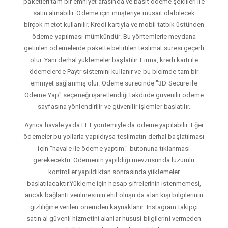
paketleri tam bir emniyet arasında ve basit ödeme şekilleri ile
satın alınabilir. Ödeme için müşteriye müsait olabilecek
birçok metot kullanılır. Kredi kartıyla ve mobil tatbik üstünden
ödeme yapılması mümkündür. Bu yöntemlerle meydana
getirilen ödemelerde pakette belirtilen teslimat süresi geçerli
olur. Yani derhal yüklemeler başlatılır. Firma, kredi kartı ile
ödemelerde Paytr sistemini kullanır ve bu biçimde tam bir
emniyet sağlanmış olur. Ödeme sürecinde "3D Secure ile
Ödeme Yap" seçeneği işaretlendiği takdirde güvenilir ödeme
sayfasına yönlendirilir ve güvenilir işlemler başlatılır.
Ayrıca havale yada EFT yöntemiyle da ödeme yapılabilir. Eğer
ödemeler bu yollarla yapıldıysa teslimatın derhal başlatılması
için "havale ile ödeme yaptım." butonuna tıklanması
gerekecektir. Ödemenin yapıldığı mevzusunda lüzumlu
kontroller yapıldıktan sonrasında yüklemeler
başlatılacaktır.Yükleme için hesap şifrelerinin istenmemesi,
ancak bağlantı verilmesinin ehil oluşu da alan kişi bilgilerinin
gizliliğine verilen önemden kaynaklanır. Instagram takipçi
satın al güvenli hizmetini alanlar hususi bilgilerini vermeden