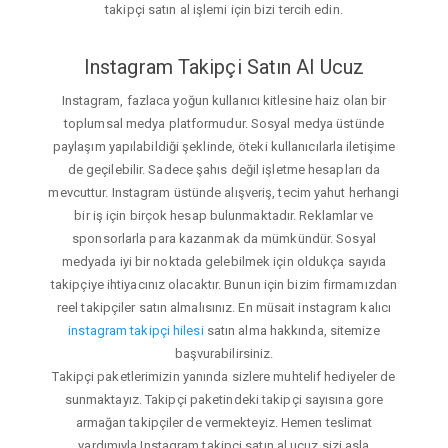
takipçi satın al işlemi için bizi tercih edin.
Instagram Takipçi Satın Al Ucuz
Instagram, fazlaca yoğun kullanıcı kitlesine haiz olan bir
toplumsal medya platformudur. Sosyal medya üstünde
paylaşım yapılabildiği şeklinde, öteki kullanıcılarla iletişime
de geçilebilir. Sadece şahıs değil işletme hesapları da
mevcuttur. Instagram üstünde alışveriş, tecim yahut herhangi
bir iş için birçok hesap bulunmaktadır. Reklamlar ve
sponsorlarla para kazanmak da mümkündür. Sosyal
medyada iyi bir noktada gelebilmek için oldukça sayıda
takipçiye ihtiyacınız olacaktır. Bunun için bizim firmamızdan
reel takipçiler satın almalısınız. En müsait instagram kalıcı
instagram takipçi hilesi
satın alma hakkında, sitemize
başvurabilirsiniz.
Takipçi paketlerimizin yanında sizlere muhtelif hediyeler de
sunmaktayız. Takipçi paketindeki takipçi sayısına gore
armağan takipçiler de vermekteyiz. Hemen teslimat
yardımıyla Instagram takipçi satın al ucuz sizi asla