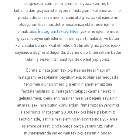
ettiğinizde, satın alma işlemlerini yaparken, hiç bir
kullanıcıdan gizyazı istemiyoruz. İnstagram, kullanıcı adını, e-
posta adresinizi vermeniz, satın aldığınız paket içinde ne
olduğunun kısa müddette hesabınıza eklenmesi için ehil
olmaktadır.
İnstagram takipçi hilesi
yükleme işlemlerinde,
gizyazı isteyen şirketler emin olmayan firmalardır ve bütün
kullanıcılar buna dikkat etmelidir. Satın aldığınız paket içerik
sayısında düşme olduğunda, düşme olup biten rakam kadar
telafi işlemlerini 24 saat içinde derhal yapıyoruz.
Ücretsiz Instagram Takipçi Kasma Nasıl Yapılır?
İnstagram hesaplarının büyütülmesi, toplumsal medyada
fenomen olunabilmesi için emin hizmetlerimizden
faydalanabilirsiniz. İnstagram takipçi kasma hesabın
geliştirilmesi, içeriklerin hazırlanması ve beğeni sayısının
artması şeklinde bütün konulardan, firmamızdan yardımcı
alabilirsiniz. İnstagram 20.000 takipçi hilesi paketimizi
seçtiğinizde, satın alma işleminden sonrasında yükleme
işlemini 24 saat içinde parça parça yapıyoruz. Paket
muhteviyatında yer edinen takipçi sayısının birden