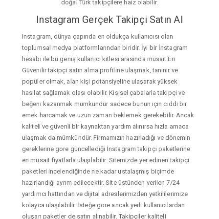
doğal Türk takipçilere haiz olabilir.
Instagram Gerçek Takipçi Satın Al
Instagram, dünya çapında en oldukça kullanıcısı olan
toplumsal medya platformlarından biridir. İyi bir İnstagram
hesabı ile bu geniş kullanıcı kitlesi arasında müsait En
Güvenilir takipçi satın alma profiline ulaşmak, tanınır ve
popüler olmak, alan kişi potansiyeline ulaşarak yüksek
hasılat sağlamak olası olabilir. Kişisel çabalarla takipçi ve
beğeni kazanmak mümkündür sadece bunun için ciddi bir
emek harcamak ve uzun zaman beklemek gerekebilir. Ancak
kaliteli ve güvenli bir kaynaktan yardım alınırsa hızla amaca
ulaşmak da mümkündür. Firmamızın hazırladığı ve dönemin
gereklerine gore güncellediği İnstagram takipçi paketlerine
en müsait fiyatlarla ulaşılabilir. Sitemizde yer edinen takipçi
paketleri incelendiğinde ne kadar ustalaşmış biçimde
hazırlandığı ayrım edilecektir. Site üstünden verilen 7/24
yardımcı hattından ve dijital adreslerimizden yetkililerimize
kolayca ulaşılabilir. İsteğe gore ancak yerli kullanıcılardan
oluşan paketler de satın alınabilir. Takipçiler kaliteli