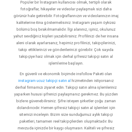
Popüler bir İnstagram kullanıcısı olmak, tertipli olarak
fotoğraflar, hikayeler ve videolar paylaşmak sizi daha
görünür hale getirebilir. Fotoğraflarınızın ve videolarınızın imaj
kalitelerine itina göstermelisiniz. Instagram yaşam öyküsü
bölümü boş bırakılmamalıdır. İlgi alanınız, işiniz, okulunuz
yahut sevdiğiniz kişileri yazabilirsiniz. Profilinizi de her insana
aleni olarak ayarlarsanız, hepimiz profilinizi, takipçilerinizi,
takip ettiklerinizi ve gönderilerinizi görebilir. Çok sayıda
takipçiye haiz olmak için derhal şifresiz takipçi satın al
işlemlerine başlayın.
En güvenli ve ekonomik biçimde insfollow Paketi olan
instagram ucuz takipçi satın al
hizmetinden istiyorsanız
derhal firmamızı ziyaret edin. Takipçi satın alma işlemleriniz
yaparken hususi şifrenizi paylaşmanız gerekmez. Bu yüzden
bizlere güvenebilirsiniz. Şifre isteyen şirketler çoğu zaman
dolandırıcıdır. Hemen şifresiz takipçi satın al işlemleri için
sitemizi inceleyin. Bizim size sunduğumuz aylık takipçi
paketleri, tamamen reel takipçilerden oluşmaktadır. Bu
mevzuda içinizde bir kaygı oluşmasın. Kaliteli ve şifresiz