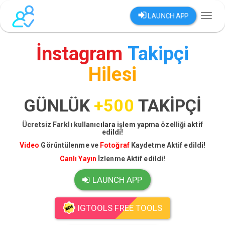
LAUNCH APP
Toggl
naviga
İnstagram
Takipçi
Hilesi
GÜNLÜK
+500
TAKİPÇİ
Ücretsiz Farklı kullanıcılara işlem yapma özelliği aktif
edildi!
Video
Görüntülenme ve
Fotoğraf
Kaydetme Aktif edildi!
Canlı Yayın
İzlenme Aktif edildi!
LAUNCH APP
IGTOOLS FREE TOOLS