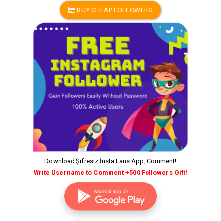
BUY CHEAP FOLLOWERS
Download Şifresiz İnsta Fans App, Comment!
Write Username to Comment +500 Followers Gift!