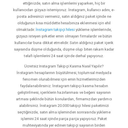
ettiğinizde, satın alma işlemlerini yaparken, hiç bir
kullanıcıdan gizyazı istemiyoruz. İnstagram, kullanıcı adını, e-
posta adresinizi vermeniz, satın aldığınız paket içinde ne
olduğunun kısa müddette hesabınıza eklenmesi için ehil
olmaktadır.
İnstagram takipçi hilesi
yükleme işlemlerinde,
gizyazı isteyen şirketler emin olmayan firmalardır ve bütün
kullanıcılar buna dikkat etmelidir. Satın aldığınız paket içerik
sayısında düşme olduğunda, düşme olup biten rakam kadar
telafi işlemlerini 24 saat içinde derhal yapıyoruz.
Ücretsiz Instagram Takipçi Kasma Nasıl Yapılır?
İnstagram hesaplarının büyütülmesi, toplumsal medyada
fenomen olunabilmesi için emin hizmetlerimizden
faydalanabilirsiniz. İnstagram takipçi kasma hesabın
geliştirilmesi, içeriklerin hazırlanması ve beğeni sayısının
artması şeklinde bütün konulardan, firmamızdan yardımcı
alabilirsiniz. İnstagram 20.000 takipçi hilesi paketimizi
seçtiğinizde, satın alma işleminden sonrasında yükleme
işlemini 24 saat içinde parça parça yapıyoruz. Paket
muhteviyatında yer edinen takipçi sayısının birden