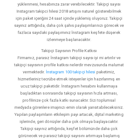
yüklenmesi, hesabınıza zarar verebilecektir. Takipçi sayısı
Instagram takipci hilesi 2018 artışını naturel gösterebilmek
için paket içeriğini 24 saat içinde yüklemiş oluyoruz. Takipçi
sayınız arttığında, daha çok şahıs paylaşımlarınızı görecek ve
fazlaca sayıdaki paylaşımınız İnstagram keşfete düşerek
izlenmeye başlanacaktır.
Takipçi Sayısının Profile Katkısı
Firmamız, parasız İnstagram takipçi sayısı iyi mi artırılır ve
takipçi sayısının profile katkısı nelerdir mevzusunda malumat
vermektedir.
İnstagram 100 takipçi hilesi
paketimiz,
hizmetleriniz tecrübe etmek isteyenler için hazırlanmış en
ucuz takipçi paketidir. İnstagram hesabını kullanmaya
başladıktan sonrasında takipçi sayısının hızla artması,
profilinize çok fazla katkı sunacaktır. Sizi toplumsal
medyada görenlere imajınızı emin olarak yansıtabileceksiniz.
Yapılan paylaşımların etkileşim payı artacak, dijital marketing
işlerinde, geri dönüşler daha çok olmaya başlayacaktır.
Takipçi sayınız arttığında, keşfet bölümünde daha çok
görünecek ve parasız takipçi sayısını artırmaya başlamış