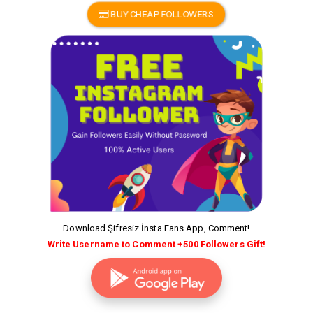
BUY CHEAP FOLLOWERS
Download Şifresiz İnsta Fans App, Comment!
Write Username to Comment +500 Followers Gift!