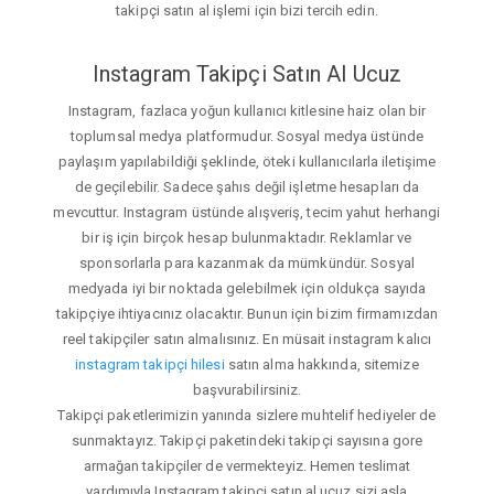
takipçi satın al işlemi için bizi tercih edin.
Instagram Takipçi Satın Al Ucuz
Instagram, fazlaca yoğun kullanıcı kitlesine haiz olan bir
toplumsal medya platformudur. Sosyal medya üstünde
paylaşım yapılabildiği şeklinde, öteki kullanıcılarla iletişime
de geçilebilir. Sadece şahıs değil işletme hesapları da
mevcuttur. Instagram üstünde alışveriş, tecim yahut herhangi
bir iş için birçok hesap bulunmaktadır. Reklamlar ve
sponsorlarla para kazanmak da mümkündür. Sosyal
medyada iyi bir noktada gelebilmek için oldukça sayıda
takipçiye ihtiyacınız olacaktır. Bunun için bizim firmamızdan
reel takipçiler satın almalısınız. En müsait instagram kalıcı
instagram takipçi hilesi
satın alma hakkında, sitemize
başvurabilirsiniz.
Takipçi paketlerimizin yanında sizlere muhtelif hediyeler de
sunmaktayız. Takipçi paketindeki takipçi sayısına gore
armağan takipçiler de vermekteyiz. Hemen teslimat
yardımıyla Instagram takipçi satın al ucuz sizi asla