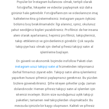
Popüler bir İnstagram kullanıcısı olmak, tertipli olarak
fotoğraflar, hikayeler ve videolar paylaşmak sizi daha
görünür hale getirebilir. Fotoğraflarınızın ve videolarınızın imaj
kalitelerine itina göstermelisiniz. Instagram yaşam öyküsü
bölümü boş bırakılmamalıdır. İlgi alanınız, işiniz, okulunuz
yahut sevdiğiniz kişileri yazabilirsiniz. Profilinizi de her insana
aleni olarak ayarlarsanız, hepimiz profilinizi, takipçilerinizi,
takip ettiklerinizi ve gönderilerinizi görebilir. Çok sayıda
takipçiye haiz olmak için derhal şifresiz takipçi satın al
işlemlerine başlayın.
En güvenli ve ekonomik biçimde insfollow Paketi olan
instagram ucuz takipçi satın al
hizmetinden istiyorsanız
derhal firmamızı ziyaret edin. Takipçi satın alma işlemleriniz
yaparken hususi şifrenizi paylaşmanız gerekmez. Bu yüzden
bizlere güvenebilirsiniz. Şifre isteyen şirketler çoğu zaman
dolandırıcıdır. Hemen şifresiz takipçi satın al işlemleri için
sitemizi inceleyin. Bizim size sunduğumuz aylık takipçi
paketleri, tamamen reel takipçilerden oluşmaktadır. Bu
mevzuda içinizde bir kaygı oluşmasın. Kaliteli ve şifresiz