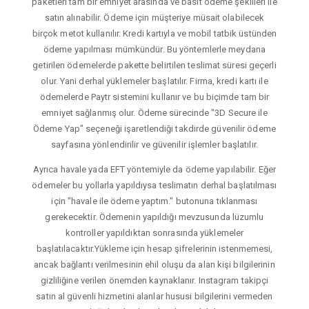
paketleri tam bir emniyet arasında ve basit ödeme şekilleri ile
satın alınabilir. Ödeme için müşteriye müsait olabilecek
birçok metot kullanılır. Kredi kartıyla ve mobil tatbik üstünden
ödeme yapılması mümkündür. Bu yöntemlerle meydana
getirilen ödemelerde pakette belirtilen teslimat süresi geçerli
olur. Yani derhal yüklemeler başlatılır. Firma, kredi kartı ile
ödemelerde Paytr sistemini kullanır ve bu biçimde tam bir
emniyet sağlanmış olur. Ödeme sürecinde "3D Secure ile
Ödeme Yap" seçeneği işaretlendiği takdirde güvenilir ödeme
sayfasına yönlendirilir ve güvenilir işlemler başlatılır.
Ayrıca havale yada EFT yöntemiyle da ödeme yapılabilir. Eğer
ödemeler bu yollarla yapıldıysa teslimatın derhal başlatılması
için "havale ile ödeme yaptım." butonuna tıklanması
gerekecektir. Ödemenin yapıldığı mevzusunda lüzumlu
kontroller yapıldıktan sonrasında yüklemeler
başlatılacaktır.Yükleme için hesap şifrelerinin istenmemesi,
ancak bağlantı verilmesinin ehil oluşu da alan kişi bilgilerinin
gizliliğine verilen önemden kaynaklanır. Instagram takipçi
satın al güvenli hizmetini alanlar hususi bilgilerini vermeden