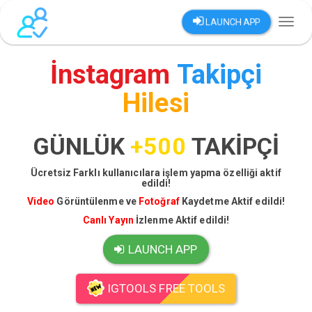
LAUNCH APP
Toggl
naviga
İnstagram
Takipçi
Hilesi
GÜNLÜK
+500
TAKİPÇİ
Ücretsiz Farklı kullanıcılara işlem yapma özelliği aktif
edildi!
Video
Görüntülenme ve
Fotoğraf
Kaydetme Aktif edildi!
Canlı Yayın
İzlenme Aktif edildi!
LAUNCH APP
IGTOOLS FREE TOOLS