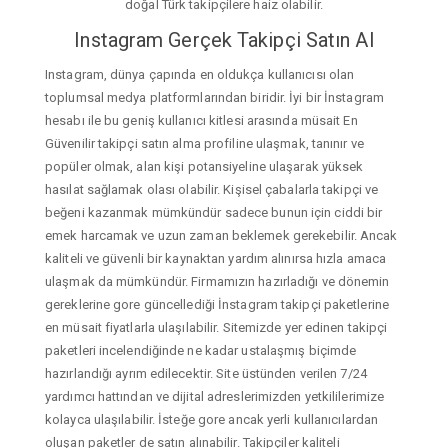
doğal Türk takipçilere haiz olabilir.
Instagram Gerçek Takipçi Satın Al
Instagram, dünya çapında en oldukça kullanıcısı olan
toplumsal medya platformlarından biridir. İyi bir İnstagram
hesabı ile bu geniş kullanıcı kitlesi arasında müsait En
Güvenilir takipçi satın alma profiline ulaşmak, tanınır ve
popüler olmak, alan kişi potansiyeline ulaşarak yüksek
hasılat sağlamak olası olabilir. Kişisel çabalarla takipçi ve
beğeni kazanmak mümkündür sadece bunun için ciddi bir
emek harcamak ve uzun zaman beklemek gerekebilir. Ancak
kaliteli ve güvenli bir kaynaktan yardım alınırsa hızla amaca
ulaşmak da mümkündür. Firmamızın hazırladığı ve dönemin
gereklerine gore güncellediği İnstagram takipçi paketlerine
en müsait fiyatlarla ulaşılabilir. Sitemizde yer edinen takipçi
paketleri incelendiğinde ne kadar ustalaşmış biçimde
hazırlandığı ayrım edilecektir. Site üstünden verilen 7/24
yardımcı hattından ve dijital adreslerimizden yetkililerimize
kolayca ulaşılabilir. İsteğe gore ancak yerli kullanıcılardan
oluşan paketler de satın alınabilir. Takipçiler kaliteli