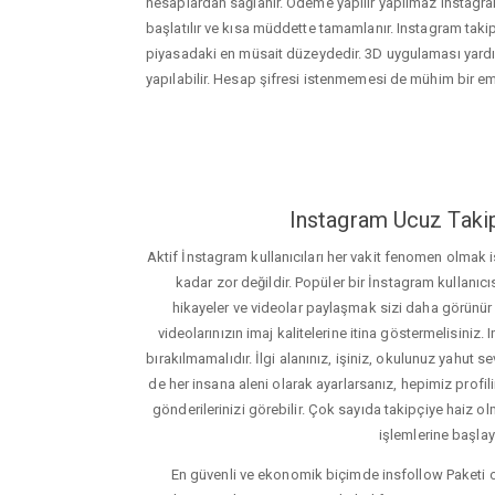
hesaplardan sağlanır. Ödeme yapılır yapılmaz instagram
başlatılır ve kısa müddette tamamlanır. Instagram takipc
piyasadaki en müsait düzeydedir. 3D uygulaması yard
yapılabilir. Hesap şifresi istenmemesi de mühim bir e
Instagram Ucuz Takip
Aktif İnstagram kullanıcıları her vakit fenomen olmak
kadar zor değildir. Popüler bir İnstagram kullanıcıs
hikayeler ve videolar paylaşmak sizi daha görünür ha
videolarınızın imaj kalitelerine itina göstermelisin
bırakılmamalıdır. İlgi alanınız, işiniz, okulunuz yahut sevd
de her insana aleni olarak ayarlarsanız, hepimiz profiliniz
gönderilerinizi görebilir. Çok sayıda takipçiye haiz olm
işlemlerine başlay
En güvenli ve ekonomik biçimde insfollow Paketi 