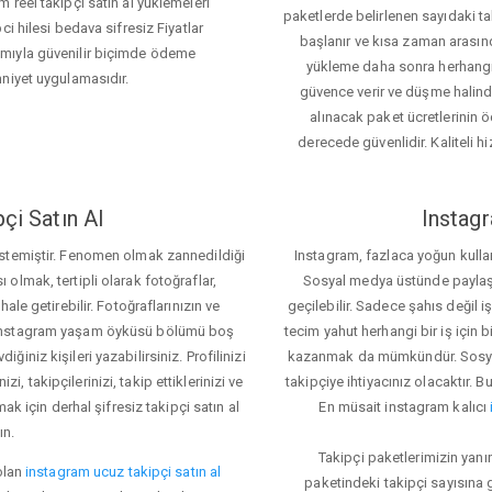
 reel takipçi satın al yüklemeleri
paketlerde belirlenen sayıdaki t
i hilesi bedava sifresiz Fiyatlar
başlanır ve kısa zaman arasın
ımıyla güvenilir biçimde ödeme
yükleme daha sonra herhang
mniyet uygulamasıdır.
güvence verir ve düşme halinde 
alınacak paket ücretlerinin 
derecede güvenlidir. Kaliteli hi
çi Satın Al
Instagr
 istemiştir. Fenomen olmak zannedildiği
Instagram, fazlaca yoğun kulla
ı olmak, tertipli olarak fotoğraflar,
Sosyal medya üstünde paylaşım 
le getirebilir. Fotoğraflarınızın ve
geçilebilir. Sadece şahıs değil 
iz. Instagram yaşam öyküsü bölümü boş
tecim yahut herhangi bir iş için
iğiniz kişileri yazabilirsiniz. Profilinizi
kazanmak da mümkündür. Sosyal
i, takipçilerinizi, takip ettiklerinizi ve
takipçiye ihtiyacınız olacaktır. B
ak için derhal şifresiz takipçi satın al
En müsait instagram kalıcı
ın.
Takipçi paketlerimizin yanı
olan
instagram ucuz takipçi satın al
paketindeki takipçi sayısına