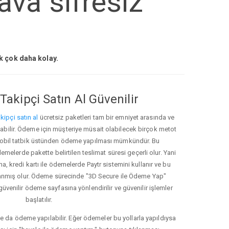
ava sifresiz
ak çok daha kolay.
Takipçi Satın Al Güvenilir
kipçi satın al
ücretsiz paketleri tam bir emniyet arasında ve
ınabilir. Ödeme için müşteriye müsait olabilecek birçok metot
ve mobil tatbik üstünden ödeme yapılması mümkündür. Bu
melerde pakette belirtilen teslimat süresi geçerli olur. Yani
ma, kredi kartı ile ödemelerde Paytr sistemini kullanır ve bu
anmış olur. Ödeme sürecinde "3D Secure ile Ödeme Yap"
güvenilir ödeme sayfasına yönlendirilir ve güvenilir işlemler
başlatılır.
e da ödeme yapılabilir. Eğer ödemeler bu yollarla yapıldıysa