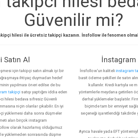
takipci hilesi bed
Güvenilir mi?
kipçi hilesi ile ücretsiz takipçi kazanın. İnsfollow ile fenomen olm
 Satın Al
İnstagram 
esi için takipçi satın almak iyi bir
İnsfollow'un kaliteli
instagram ta
 uğraşmaya ihtiyaç duymadan hedef
basit ödeme şekilleri ile satın al
eminin yapılması öneri edilse de bu
kullanılır. Kredi kartıyla 
ram takipçi
satışı yaptığını iddia eden
yöntemlerle meydana getirilen öde
pci hilesi bedava sifresiz Güvenli
derhal yüklemeler başlatılır. Fir
masına niçin olanlar çıkabilir. En iyi
biçimde tam bir emniyet sağl
kipçi yüklemesi daha sonra düşmeler
seçeneği işaretlendiği takdirde 
zmeti alan birçok instagram
sfollow olarak hazırlamış olduğumuz
Ayrıca havale yada EFT yöntemiyl
denle yüklemeden sonrasında düşme