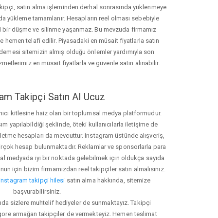
akipçi, satın alma işleminden derhal sonrasında yüklenmeye
da yükleme tamamlanır. Hesapların reel olması sebebiyle
i bir düşme ve silinme yaşanmaz. Bu mevzuda firmamız
hemen telafi edilir. Piyasadaki en müsait fiyatlarla satın
ödemesi sitemizin almış olduğu önlemler yardımıyla son
zmetlerimiz en müsait fiyatlarla ve güvenle satın alınabilir.
am Takipçi Satın Al Ucuz
nıcı kitlesine haiz olan bir toplumsal medya platformudur.
yapılabildiği şeklinde, öteki kullanıcılarla iletişime de
işletme hesapları da mevcuttur. Instagram üstünde alışveriş,
 birçok hesap bulunmaktadır. Reklamlar ve sponsorlarla para
 medyada iyi bir noktada gelebilmek için oldukça sayıda
unun için bizim firmamızdan reel takipçiler satın almalısınız.
instagram takipçi hilesi
satın alma hakkında, sitemize
başvurabilirsiniz.
nda sizlere muhtelif hediyeler de sunmaktayız. Takipçi
 gore armağan takipçiler de vermekteyiz. Hemen teslimat