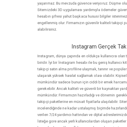
yaşanmaz. Bu mevzuda güvence veriyoruz. Düşme oluştu
Sitemizdeki 3D uygulaması yardımıyla ödemeler güvenil
hesabın şifresi yahut başkaca hususi bilgiler istenme
engellenmiş olur. Firmamızın güvenilir kaliteli takipçi pa
alabilirsiniz.
Instagram Gerçek Taki
Instagram, dünya çapında en oldukça kullanıcısı olan
biridir. İyi bir İnstagram hesabı ile bu geniş kullanıcı k
takipçi satın alma profiline ulaşmak, tanınır ve popüler
ulaşarak yüksek hasılat sağlamak olası olabilir. Kişis
mümkündür sadece bunun için ciddi bir emek harca
gerekebilir. Ancak kaliteli ve güvenli bir kaynaktan ya
mümkündür. Firmamızın hazırladığı ve dönemin gerekle
takipçi paketlerine en müsait fiyatlarla ulaşılabilir. Si
incelendiğinde ne kadar ustalaşmış biçimde hazırlandığ
verilen 7/24 yardımcı hattından ve dijital adreslerimizden
İsteğe gore ancak yerli kullanıcılardan oluşan paketler de