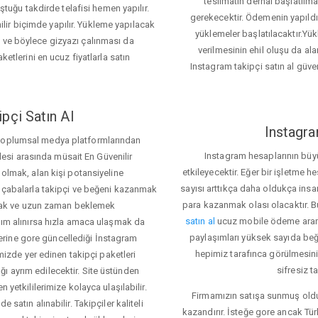
teslimatın derhal başlatılm
ğu takdirde telafisi hemen yapılır.
gerekecektir. Ödemenin yapıld
ir biçimde yapılır. Yükleme yapılacak
yüklemeler başlatılacaktır.Yü
z ve böylece gizyazı çalınması da
verilmesinin ehil oluşu da alan
ketlerini en ucuz fiyatlarla satın
Instagram takipçi satın al güve
pçi Satın Al
Instagra
 toplumsal medya platformlarından
Instagram hesaplarının büy
itlesi arasında müsait En Güvenilir
etkileyecektir. Eğer bir işletme 
 olmak, alan kişi potansiyeline
sayısı arttıkça daha oldukça insa
el çabalarla takipçi ve beğeni kazanmak
para kazanmak olası olacaktır.
mak ve uzun zaman beklemek
satın al
ucuz mobile ödeme aramas
rdım alınırsa hızla amaca ulaşmak da
paylaşımları yüksek sayıda beğ
rine gore güncellediği İnstagram
hepimiz tarafınca görülmesini
temizde yer edinen takipçi paketleri
sifresiz t
ı ayrım edilecektir. Site üstünden
 yetkililerimize kolayca ulaşılabilir.
Firmamızın satışa sunmuş olduğ
 satın alınabilir. Takipçiler kaliteli
kazandırır. İsteğe gore ancak Tü