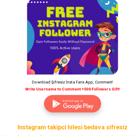
Download Şifresiz İnsta Fans App, Comment!
Write Username to Comment +500 Followers Gift!
Instagram takipci hilesi bedava sifresiz