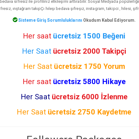
bedava sifresiz ile profiliniz etkileşimi arttırabilir. Sosyal Medyada popülerliğ
resiz, ınştağram takıpÇı hıleşı bedava şıfreşız, instagram, takipci , hilesi, şif
Sisteme Giriş Sorumluluklarını
Okudum Kabul Ediyorum.
Her saat
ücretsiz 1500 Beğeni
Her Saat
ücretsiz 2000 Takipçi
Her Saat
ücretsiz
1750 Yorum
Her saat
ücretsiz 5800 Hikaye
Her Saat
ücretsiz 6000 İzlenme
Her Saat
ücretsiz
2750 Kaydetme