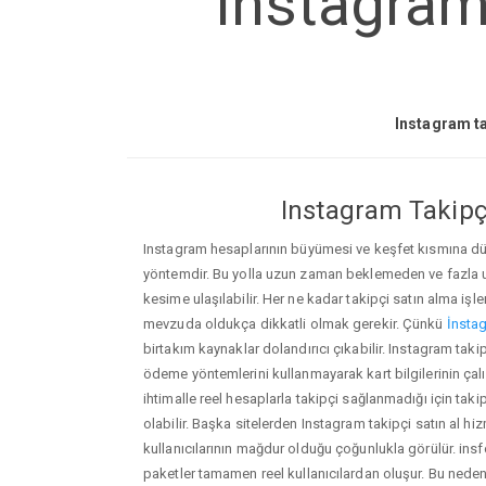
Instagram 
Instagram ta
Instagram Takipçi
Instagram hesaplarının büyümesi ve keşfet kısmına düşm
yöntemdir. Bu yolla uzun zaman beklemeden ve fazla
kesime ulaşılabilir. Her ne kadar takipçi satın alma işl
mevzuda oldukça dikkatli olmak gerekir. Çünkü
İnstag
birtakım kaynaklar dolandırıcı çıkabilir. Instagram taki
ödeme yöntemlerini kullanmayarak kart bilgilerinin çalın
ihtimalle reel hesaplarla takipçi sağlanmadığı için ta
olabilir. Başka sitelerden Instagram takipçi satın al hi
kullanıcılarının mağdur olduğu çoğunlukla görülür. in
paketler tamamen reel kullanıcılardan oluşur. Bu ne