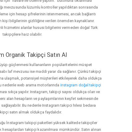
ası için "havale ile ödeme yaptım." butonuna tıklanması
ığı mevzusunda lüzumlu kontroller yapıldıktan sonrasında
kleme için hesap şifrelerinin istenmemesi, ancak bağlantı
 kişi bilgilerinin gizliliğine verilen önemden kaynaklanır.
nli hizmetini alanlar hususi bilgilerini vermeden doğal Türk
takipçilere haiz olabilir.
m Organik Takipçi Satın Al
üyüp güçlenmesi kullananların popülaritelerini müspet
hesabı laf mevzusu ise maddi yarar da sağlanır. Çünkü takipçi
na ulaşmak, potansiyel müşterileri etkileyerek daha oldukça
 Bu nedenle web arama motorlarında
instagram doğal takipçi
ı sıkça yapılır. Instagram, takipçi sayısı oldukça olan ve
eni alan hesapların ve paylaşımlarının keşfet sekmesinde
 sağlayabilir. Bu nedenle Instagram takipci hilesi bedava
akipçi satın almak oldukça faydalıdır.
u İnstagram takipçi paketleri yüksek kalitede takipçiler
rk hesaplardan takipçi kazanılması mümkündür. Satın alınan