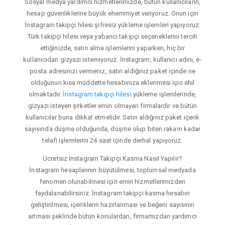
Sosyal medya yardımcı hizmetlerimizde, bütün kullanıcıların,
hesap güvenliklerine büyük ehemmiyet veriyoruz. Onun için
İnstagram takipçi hilesi şifresiz yükleme işlemleri yapıyoruz.
Türk takipçi hilesi veya yabancı takipçi seçeneklerini tercih
ettiğinizde, satın alma işlemlerini yaparken, hiç bir
kullanıcıdan gizyazı istemiyoruz. İnstagram, kullanıcı adını, e-
posta adresinizi vermeniz, satın aldığınız paket içinde ne
olduğunun kısa müddette hesabınıza eklenmesi için ehil
olmaktadır.
İnstagram takipçi hilesi
yükleme işlemlerinde,
gizyazı isteyen şirketler emin olmayan firmalardır ve bütün
kullanıcılar buna dikkat etmelidir. Satın aldığınız paket içerik
sayısında düşme olduğunda, düşme olup biten rakam kadar
telafi işlemlerini 24 saat içinde derhal yapıyoruz.
Ücretsiz Instagram Takipçi Kasma Nasıl Yapılır?
İnstagram hesaplarının büyütülmesi, toplumsal medyada
fenomen olunabilmesi için emin hizmetlerimizden
faydalanabilirsiniz. İnstagram takipçi kasma hesabın
geliştirilmesi, içeriklerin hazırlanması ve beğeni sayısının
artması şeklinde bütün konulardan, firmamızdan yardımcı