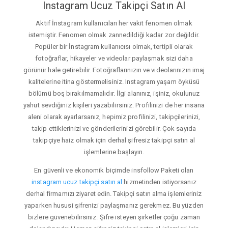
Instagram Ucuz Takipçi Satın Al
Aktif İnstagram kullanıcıları her vakit fenomen olmak
istemiştir. Fenomen olmak zannedildiği kadar zor değildir.
Popüler bir İnstagram kullanıcısı olmak, tertipli olarak
fotoğraflar, hikayeler ve videolar paylaşmak sizi daha
görünür hale getirebilir. Fotoğraflarınızın ve videolarınızın imaj
kalitelerine itina göstermelisiniz. Instagram yaşam öyküsü
bölümü boş bırakılmamalıdır. İlgi alanınız, işiniz, okulunuz
yahut sevdiğiniz kişileri yazabilirsiniz. Profilinizi de her insana
aleni olarak ayarlarsanız, hepimiz profilinizi, takipçilerinizi,
takip ettiklerinizi ve gönderilerinizi görebilir. Çok sayıda
takipçiye haiz olmak için derhal şifresiz takipçi satın al
işlemlerine başlayın.
En güvenli ve ekonomik biçimde insfollow Paketi olan
instagram ucuz takipçi satın al
hizmetinden istiyorsanız
derhal firmamızı ziyaret edin. Takipçi satın alma işlemleriniz
yaparken hususi şifrenizi paylaşmanız gerekmez. Bu yüzden
bizlere güvenebilirsiniz. Şifre isteyen şirketler çoğu zaman