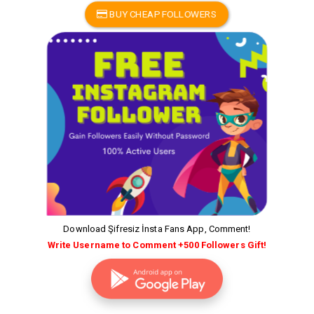
BUY CHEAP FOLLOWERS
Download Şifresiz İnsta Fans App, Comment!
Write Username to Comment +500 Followers Gift!