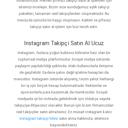
dolandırıcıdır. Hemen şifresiz takipçi satın al işlemleri için
sitemizi inceleyin. Bizim size sunduğumuz aylık takipçi
paketleri, tamamen reel takipçilerden oluşmaktadır. Bu
mevzuda içinizde bir kaygı oluşmasın. Kaliteli ve şifresiz
takipçi satın al işlemi için bizi tercih edin.
Instagram Takipçi Satın Al Ucuz
Instagram, fazlaca yoğun kullanıcı kitlesine haiz olan bir
toplumsal medya platformudur. Sosyal medya üstünde
paylaşım yapılabildiği şeklinde, öteki kullanıcılarla iletişime
de geçilebilir. Sadece şahıs değil işletme hesapları da
mevcuttur. Instagram üstünde alışveriş, tecim yahut herhangi
bir iş için birçok hesap bulunmaktadır. Reklamlar ve
sponsorlarla para kazanmak da mümkündür. Sosyal
medyada iyi bir noktada gelebilmek için oldukça sayıda
takipçiye ihtiyacınız olacaktır. Bunun için bizim firmamızdan
reel takipçiler satın almalısınız. En müsait instagram kalıcı
instagram takipçi hilesi
satın alma hakkında, sitemize
başvurabilirsiniz.