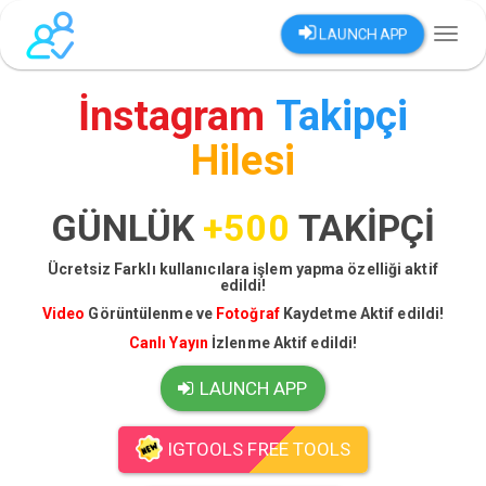
LAUNCH APP
Toggl
naviga
İnstagram
Takipçi
Hilesi
GÜNLÜK
+500
TAKİPÇİ
Ücretsiz Farklı kullanıcılara işlem yapma özelliği aktif
edildi!
Video
Görüntülenme ve
Fotoğraf
Kaydetme Aktif edildi!
Canlı Yayın
İzlenme Aktif edildi!
LAUNCH APP
IGTOOLS FREE TOOLS