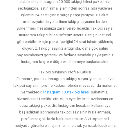
alabilirsiniz. İnstagram 20.000 takipçi hilesi paketimizi
seçtiğinizde, satın alma işleminden sonrasında yükleme
işlemini 24 saat içinde parça parça yapıyoruz. Paket
muhteviyatında yer edinen takipçi sayısının birden
yüklenmesi, hesabınıza zarar verebilecektir. Takipçi sayısı
Instagram takipci hilesi sifresiz ucretsiz artışını naturel
gösterebilmek için paket içeriğini 24 saat içinde yüklemiş
oluyoruz. Takipçi sayınız arttığında, daha çok şahıs
paylaşımlarınızı görecek ve fazlaca sayıdaki paylaşımınız
İnstagram keşfete düşerek izlenmeye başlanacaktır.
Takipçi Sayısının Profile Katkısı
Firmamız, parasız İnstagram takipçi sayısı iyi mi artırılır ve
takipçi sayısının profile katkısı nelerdir mevzusunda malumat
vermektedir.
İnstagram 100 takipçi hilesi
paketimiz,
hizmetleriniz tecrübe etmek isteyenler için hazırlanmış en
ucuz takipçi paketidir. İnstagram hesabını kullanmaya
başladıktan sonrasında takipçi sayısının hızla artması,
profilinize çok fazla katkı sunacaktır. Sizi toplumsal
medyada görenlere imajınızı emin olarak yansıtabileceksiniz.