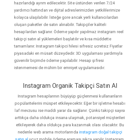
hazırlandığı ayrım edilecektir. Site üstünden verilen 7/24
yardımcı hattından ve dijital adreslerimizden yetkililerimize
kolayca ulaşılabilir. İsteğe gore ancak yerli kullanıcılardan
oluşan paketler de satın alınabilir. Takipçiler kaliteli
hesaplardan sağlanır. Ödeme yapılır yapılmaz instagram reel
takipçi satın al yüklemeleri başlatılır ve kısa müddette
tamamlanır. Instagram takipci hilesi sifresiz ucretsiz Fiyatlar
piyasadaki en müsait düzeydedir. 3D uygulaması yardımıyla
güvenilir biçimde ödeme yapılabilir. Hesap şifresi
istenmemesi de mühim bir emniyet uygulamasıdır.
Instagram Organik Takipçi Satın Al
Instagram hesaplarının büyüyüp güçlenmesi kullananların
popülaritelerini müspet etkileyecektir. Eğer bir işletme hesabı
laf mevzusu ise maddi yarar da sağlanır. Çünkü takipçi sayısı
arttıkça daha oldukça insana ulaşmak, potansiyel müşterileri
etkileyerek daha oldukça para kazanmak olası olacaktır. Bu
nedenle web arama motorlarında
instagram doğal takipçi
satın al
ucuz mobile ödeme araması sıkça yapılır. Instagram,