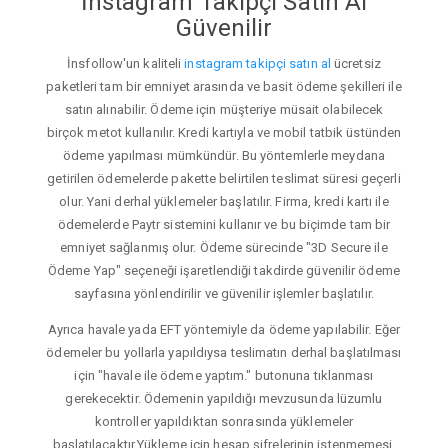
İnstagram Takipçi Satın Al
Güvenilir
İnsfollow'un kaliteli
instagram takipçi satın al
ücretsiz
paketleri tam bir emniyet arasında ve basit ödeme şekilleri ile
satın alınabilir. Ödeme için müşteriye müsait olabilecek
birçok metot kullanılır. Kredi kartıyla ve mobil tatbik üstünden
ödeme yapılması mümkündür. Bu yöntemlerle meydana
getirilen ödemelerde pakette belirtilen teslimat süresi geçerli
olur. Yani derhal yüklemeler başlatılır. Firma, kredi kartı ile
ödemelerde Paytr sistemini kullanır ve bu biçimde tam bir
emniyet sağlanmış olur. Ödeme sürecinde "3D Secure ile
Ödeme Yap" seçeneği işaretlendiği takdirde güvenilir ödeme
sayfasına yönlendirilir ve güvenilir işlemler başlatılır.
Ayrıca havale yada EFT yöntemiyle da ödeme yapılabilir. Eğer
ödemeler bu yollarla yapıldıysa teslimatın derhal başlatılması
için "havale ile ödeme yaptım." butonuna tıklanması
gerekecektir. Ödemenin yapıldığı mevzusunda lüzumlu
kontroller yapıldıktan sonrasında yüklemeler
başlatılacaktır.Yükleme için hesap şifrelerinin istenmemesi,