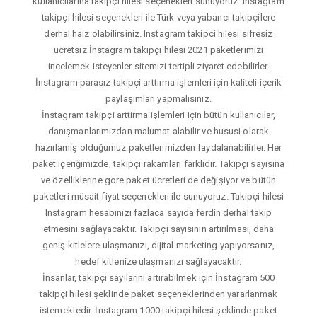
kullanıcılarına takipçi hilesi seçenekleri sunuyoruz. Instagram
takipçi hilesi seçenekleri ile Türk veya yabancı takipçilere
derhal haiz olabilirsiniz. Instagram takipci hilesi sifresiz
ucretsiz İnstagram takipçi hilesi 2021 paketlerimizi
incelemek isteyenler sitemizi tertipli ziyaret edebilirler.
İnstagram parasız takipçi arttırma işlemleri için kaliteli içerik
paylaşımları yapmalısınız.
İnstagram takipçi arttirma işlemleri için bütün kullanıcılar,
danışmanlarımızdan malumat alabilir ve hususi olarak
hazırlamış olduğumuz paketlerimizden faydalanabilirler. Her
paket içeriğimizde, takipçi rakamları farklıdır. Takipçi sayısına
ve özelliklerine gore paket ücretleri de değişiyor ve bütün
paketleri müsait fiyat seçenekleri ile sunuyoruz. Takipçi hilesi
Instagram hesabınızı fazlaca sayıda ferdin derhal takip
etmesini sağlayacaktır. Takipçi sayısının artırılması, daha
geniş kitlelere ulaşmanızı, dijital marketing yapıyorsanız,
hedef kitlenize ulaşmanızı sağlayacaktır.
İnsanlar, takipçi sayılarını artırabilmek için İnstagram 500
takipçi hilesi şeklinde paket seçeneklerinden yararlanmak
istemektedir. İnstagram 1000 takipçi hilesi şeklinde paket