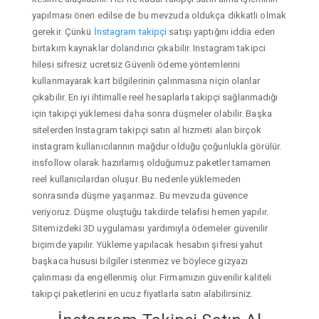
yapılması öneri edilse de bu mevzuda oldukça dikkatli olmak
gerekir. Çünkü
İnstagram takipçi
satışı yaptığını iddia eden
birtakım kaynaklar dolandırıcı çıkabilir. Instagram takipci
hilesi sifresiz ucretsiz Güvenli ödeme yöntemlerini
kullanmayarak kart bilgilerinin çalınmasına niçin olanlar
çıkabilir. En iyi ihtimalle reel hesaplarla takipçi sağlanmadığı
için takipçi yüklemesi daha sonra düşmeler olabilir. Başka
sitelerden Instagram takipçi satın al hizmeti alan birçok
instagram kullanıcılarının mağdur olduğu çoğunlukla görülür.
insfollow olarak hazırlamış olduğumuz paketler tamamen
reel kullanıcılardan oluşur. Bu nedenle yüklemeden
sonrasında düşme yaşanmaz. Bu mevzuda güvence
veriyoruz. Düşme oluştuğu takdirde telafisi hemen yapılır.
Sitemizdeki 3D uygulaması yardımıyla ödemeler güvenilir
biçimde yapılır. Yükleme yapılacak hesabın şifresi yahut
başkaca hususi bilgiler istenmez ve böylece gizyazı
çalınması da engellenmiş olur. Firmamızın güvenilir kaliteli
takipçi paketlerini en ucuz fiyatlarla satın alabilirsiniz.