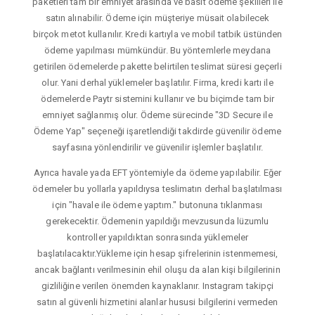
paketleri tam bir emniyet arasında ve basit ödeme şekilleri ile
satın alınabilir. Ödeme için müşteriye müsait olabilecek
birçok metot kullanılır. Kredi kartıyla ve mobil tatbik üstünden
ödeme yapılması mümkündür. Bu yöntemlerle meydana
getirilen ödemelerde pakette belirtilen teslimat süresi geçerli
olur. Yani derhal yüklemeler başlatılır. Firma, kredi kartı ile
ödemelerde Paytr sistemini kullanır ve bu biçimde tam bir
emniyet sağlanmış olur. Ödeme sürecinde "3D Secure ile
Ödeme Yap" seçeneği işaretlendiği takdirde güvenilir ödeme
sayfasına yönlendirilir ve güvenilir işlemler başlatılır.
Ayrıca havale yada EFT yöntemiyle da ödeme yapılabilir. Eğer
ödemeler bu yollarla yapıldıysa teslimatın derhal başlatılması
için "havale ile ödeme yaptım." butonuna tıklanması
gerekecektir. Ödemenin yapıldığı mevzusunda lüzumlu
kontroller yapıldıktan sonrasında yüklemeler
başlatılacaktır.Yükleme için hesap şifrelerinin istenmemesi,
ancak bağlantı verilmesinin ehil oluşu da alan kişi bilgilerinin
gizliliğine verilen önemden kaynaklanır. Instagram takipçi
satın al güvenli hizmetini alanlar hususi bilgilerini vermeden