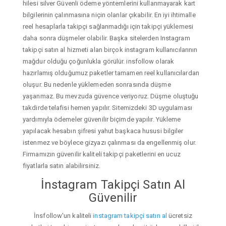
hilesi silver Güvenli ödeme yöntemlerini kullanmayarak kart
bilgilerinin çalınmasına niçin olanlar çıkabilir. En iyi ihtimalle
reel hesaplarla takipçi sağlanmadığı için takipçi yüklemesi
daha sonra düşmeler olabilir. Başka sitelerden Instagram
takipçi satın al hizmeti alan birçok instagram kullanıcılarının
mağdur olduğu çoğunlukla görülür. insfollow olarak
hazırlamış olduğumuz paketler tamamen reel kullanıcılardan
oluşur. Bu nedenle yüklemeden sonrasında düşme
yaşanmaz. Bu mevzuda güvence veriyoruz. Düşme oluştuğu
takdirde telafisi hemen yapılır. Sitemizdeki 3D uygulaması
yardımıyla ödemeler güvenilir biçimde yapılır. Yükleme
yapılacak hesabın şifresi yahut başkaca hususi bilgiler
istenmez ve böylece gizyazı çalınması da engellenmiş olur.
Firmamızın güvenilir kaliteli takipçi paketlerini en ucuz
fiyatlarla satın alabilirsiniz.
İnstagram Takipçi Satın Al
Güvenilir
İnsfollow'un kaliteli
instagram takipçi satın al
ücretsiz