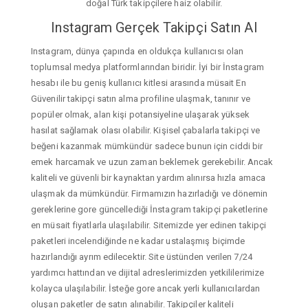
doğal Türk takipçilere haiz olabilir.
Instagram Gerçek Takipçi Satın Al
Instagram, dünya çapında en oldukça kullanıcısı olan
toplumsal medya platformlarından biridir. İyi bir İnstagram
hesabı ile bu geniş kullanıcı kitlesi arasında müsait En
Güvenilir takipçi satın alma profiline ulaşmak, tanınır ve
popüler olmak, alan kişi potansiyeline ulaşarak yüksek
hasılat sağlamak olası olabilir. Kişisel çabalarla takipçi ve
beğeni kazanmak mümkündür sadece bunun için ciddi bir
emek harcamak ve uzun zaman beklemek gerekebilir. Ancak
kaliteli ve güvenli bir kaynaktan yardım alınırsa hızla amaca
ulaşmak da mümkündür. Firmamızın hazırladığı ve dönemin
gereklerine gore güncellediği İnstagram takipçi paketlerine
en müsait fiyatlarla ulaşılabilir. Sitemizde yer edinen takipçi
paketleri incelendiğinde ne kadar ustalaşmış biçimde
hazırlandığı ayrım edilecektir. Site üstünden verilen 7/24
yardımcı hattından ve dijital adreslerimizden yetkililerimize
kolayca ulaşılabilir. İsteğe gore ancak yerli kullanıcılardan
oluşan paketler de satın alınabilir. Takipçiler kaliteli