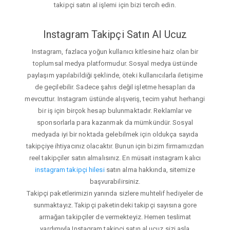
takipçi satın al işlemi için bizi tercih edin.
Instagram Takipçi Satın Al Ucuz
Instagram, fazlaca yoğun kullanıcı kitlesine haiz olan bir
toplumsal medya platformudur. Sosyal medya üstünde
paylaşım yapılabildiği şeklinde, öteki kullanıcılarla iletişime
de geçilebilir. Sadece şahıs değil işletme hesapları da
mevcuttur. Instagram üstünde alışveriş, tecim yahut herhangi
bir iş için birçok hesap bulunmaktadır. Reklamlar ve
sponsorlarla para kazanmak da mümkündür. Sosyal
medyada iyi bir noktada gelebilmek için oldukça sayıda
takipçiye ihtiyacınız olacaktır. Bunun için bizim firmamızdan
reel takipçiler satın almalısınız. En müsait instagram kalıcı
instagram takipçi hilesi
satın alma hakkında, sitemize
başvurabilirsiniz.
Takipçi paketlerimizin yanında sizlere muhtelif hediyeler de
sunmaktayız. Takipçi paketindeki takipçi sayısına gore
armağan takipçiler de vermekteyiz. Hemen teslimat
yardımıyla Instagram takipçi satın al ucuz sizi asla