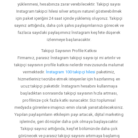
yüklenmesi, hesabınıza zarar verebilecektir. Takipçi sayısı
Instagram takipci hilesi silver artışını naturel gösterebilmek
için paket içeriğini 24 saat içinde yüklemiş oluyoruz. Takipçi
sayınız arttığında, daha çok şahıs paylaşımlarınızı görecek ve
fazlaca sayıdaki paylaşımınız İnstagram keşfete düşerek
izlenmeye başlanacaktır.
Takipçi Sayısının Profile Katkısı
Firmamız, parasız İnstagram takipçi sayısı iyi mi artırılır ve
takipçi sayısının profile katkısı nelerdir mevzusunda malumat
vermektedir.
İnstagram 100 takipçi hilesi
paketimiz,
hizmetleriniz tecrübe etmek isteyenler için hazırlanmış en
ucuz takipçi paketidir. İnstagram hesabını kullanmaya
başladıktan sonrasında takipçi sayısının hızla artması,
profilinize çok fazla katkı sunacaktır. Sizi toplumsal
medyada görenlere imajınızı emin olarak yansıtabileceksiniz.
Yapılan paylaşımların etkileşim payı artacak, dijital marketing
işlerinde, geri dönüşler daha çok olmaya başlayacaktır.
Takipçi sayınız arttığında, keşfet bölümünde daha çok
görünecek ve parasız takipçi sayısını artırmaya başlamış