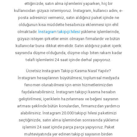
ettiğinizde, satın alma işlemlerini yaparken, hiç bir
kullanıcıdan gizyazı istemiyoruz. İnstagram, kullanıcı adını, e-
posta adresinizi vermeniz, satın aldığınız paket içinde ne
olduğunun kısa müddette hesabınıza eklenmesi için ehil
olmaktadır.
İnstagram takipçi hilesi
yükleme işlemlerinde,
gizyazı isteyen şirketler emin olmayan firmalardır ve bütün
kullanıcılar buna dikkat etmelidir. Satın aldığınız paket içerik
sayısında düşme olduğunda, düşme olup biten rakam kadar
telafi işlemlerini 24 saat içinde derhal yapıyoruz.
Ücretsiz Instagram Takipçi Kasma Nasıl Yapılır?
İnstagram hesaplarının büyütülmesi, toplumsal medyada
fenomen olunabilmesi için emin hizmetlerimizden
faydalanabilirsiniz. İnstagram takipçi kasma hesabın
geliştirilmesi, içeriklerin hazırlanması ve beğeni sayısının
artması şeklinde bütün konulardan, firmamızdan yardımcı
alabilirsiniz. İnstagram 20.000 takipçi hilesi paketimizi
seçtiğinizde, satın alma işleminden sonrasında yükleme
işlemini 24 saat içinde parça parça yapıyoruz. Paket
muhteviyatında yer edinen takipçi sayısının birden