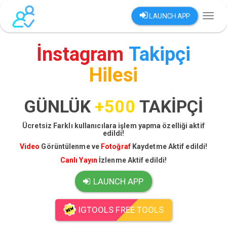
LAUNCH APP
Toggl
naviga
İnstagram
Takipçi
Hilesi
GÜNLÜK
+500
TAKİPÇİ
Ücretsiz Farklı kullanıcılara işlem yapma özelliği aktif
edildi!
Video
Görüntülenme ve
Fotoğraf
Kaydetme Aktif edildi!
Canlı Yayın
İzlenme Aktif edildi!
LAUNCH APP
IGTOOLS FREE TOOLS