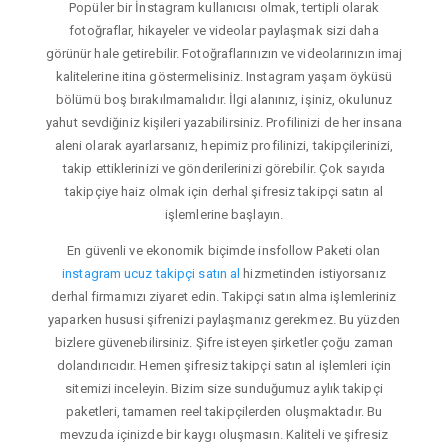
Popüler bir İnstagram kullanıcısı olmak, tertipli olarak
fotoğraflar, hikayeler ve videolar paylaşmak sizi daha
görünür hale getirebilir. Fotoğraflarınızın ve videolarınızın imaj
kalitelerine itina göstermelisiniz. Instagram yaşam öyküsü
bölümü boş bırakılmamalıdır. İlgi alanınız, işiniz, okulunuz
yahut sevdiğiniz kişileri yazabilirsiniz. Profilinizi de her insana
aleni olarak ayarlarsanız, hepimiz profilinizi, takipçilerinizi,
takip ettiklerinizi ve gönderilerinizi görebilir. Çok sayıda
takipçiye haiz olmak için derhal şifresiz takipçi satın al
işlemlerine başlayın.
En güvenli ve ekonomik biçimde insfollow Paketi olan
instagram ucuz takipçi satın al
hizmetinden istiyorsanız
derhal firmamızı ziyaret edin. Takipçi satın alma işlemleriniz
yaparken hususi şifrenizi paylaşmanız gerekmez. Bu yüzden
bizlere güvenebilirsiniz. Şifre isteyen şirketler çoğu zaman
dolandırıcıdır. Hemen şifresiz takipçi satın al işlemleri için
sitemizi inceleyin. Bizim size sunduğumuz aylık takipçi
paketleri, tamamen reel takipçilerden oluşmaktadır. Bu
mevzuda içinizde bir kaygı oluşmasın. Kaliteli ve şifresiz