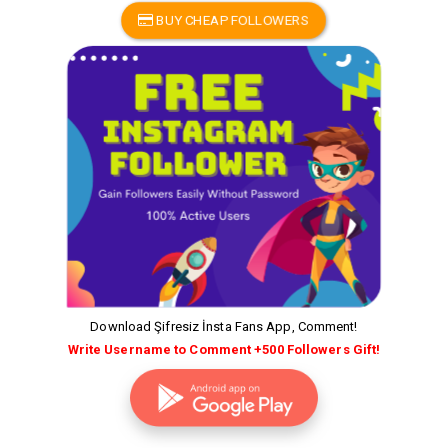
BUY CHEAP FOLLOWERS
Download Şifresiz İnsta Fans App, Comment!
Write Username to Comment +500 Followers Gift!