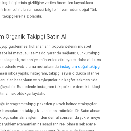
 kişi bilgilerinin gizliliğine verilen önemden kaynaklanır.
nli hizmetini alanlar hususi bilgilerini vermeden doğal Türk
takipçilere haiz olabilir.
m Organik Takipçi Satın Al
üyüp güçlenmesi kullananların popülaritelerini müspet
hesabı laf mevzusu ise maddi yarar da sağlanır. Çünkü takipçi
na ulaşmak, potansiyel müşterileri etkileyerek daha oldukça
 Bu nedenle web arama motorlarında
instagram doğal takipçi
ı sıkça yapılır. Instagram, takipçi sayısı oldukça olan ve
eni alan hesapların ve paylaşımlarının keşfet sekmesinde
ğlayabilir. Bu nedenle Instagram takipci k ne demek takipçi
tın almak oldukça faydalıdır.
u İnstagram takipçi paketleri yüksek kalitede takipçiler
rk hesaplardan takipçi kazanılması mümkündür. Satın alınan
akipçi, satın alma işleminden derhal sonrasında yüklenmeye
da yükleme tamamlanır. Hesapların reel olması sebebiyle
i bir düşme ve silinme yaşanmaz. Bu mevzuda firmamız