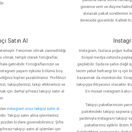
ır.
güvence verir ve düşme halinde 
alınacak paket ücretlerinin 
derecede güvenlidir. Kaliteli hi
çi Satın Al
Instagr
 istemiştir. Fenomen olmak zannedildiği
Instagram, fazlaca yoğun kulla
ı olmak, tertipli olarak fotoğraflar,
Sosyal medya üstünde paylaşım 
le getirebilir. Fotoğraflarınızın ve
geçilebilir. Sadece şahıs değil 
iz. Instagram yaşam öyküsü bölümü boş
tecim yahut herhangi bir iş için
iğiniz kişileri yazabilirsiniz. Profilinizi
kazanmak da mümkündür. Sosyal
i, takipçilerinizi, takip ettiklerinizi ve
takipçiye ihtiyacınız olacaktır. B
ak için derhal şifresiz takipçi satın al
En müsait instagram kalıcı
ın.
Takipçi paketlerimizin yanı
olan
instagram ucuz takipçi satın al
paketindeki takipçi sayısına
din. Takipçi satın alma işlemleriniz
yardımıyla Instagram takipçi s
üzden bizlere güvenebilirsiniz. Şifre
paketlerimiz aylıktır. Bizim
fresiz takipçi satın al işlemleri için
belirledikten sonrasında, derhal 