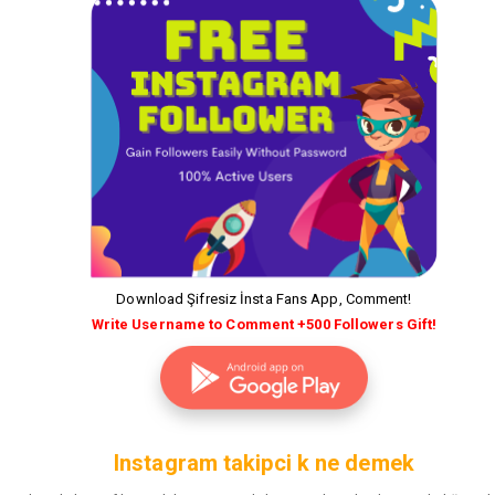
Download Şifresiz İnsta Fans App, Comment!
Write Username to Comment +500 Followers Gift!
Instagram takipci k ne demek