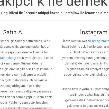
akipci k ne demek 
kipçi hilesi ile ücretsiz takipçi kazanın. İnsfollow ile fenomen olm
 Satın Al
İnstagram 
esi için takipçi satın almak iyi bir
İnsfollow'un kaliteli
instagram ta
 uğraşmaya ihtiyaç duymadan hedef
basit ödeme şekilleri ile satın al
eminin yapılması öneri edilse de bu
kullanılır. Kredi kartıyla 
ram takipçi
satışı yaptığını iddia eden
yöntemlerle meydana getirilen öde
kipci k ne demek Güvenli ödeme
derhal yüklemeler başlatılır. Fir
için olanlar çıkabilir. En iyi ihtimalle
biçimde tam bir emniyet sağl
mesi daha sonra düşmeler olabilir.
seçeneği işaretlendiği takdirde 
n birçok instagram kullanıcılarının
azırlamış olduğumuz paketler
Ayrıca havale yada EFT yöntemiyl
klemeden sonrasında düşme yaşanmaz.
teslimatın derhal başlatılm
e telafisi hemen yapılır. Sitemizdeki
gerekecektir. Ödemenin yapıld
apılır. Yükleme yapılacak hesabın
yüklemeler başlatılacaktır.Yü
lece gizyazı çalınması da engellenmiş