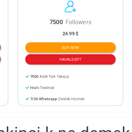
7500
Followers
24.99 $
BUY NOW
HAVALE/EFT
7500
Adet Türk Takipçi
Hızlı
Teslimat
7/24 Whatsapp
Destek Hizmeti