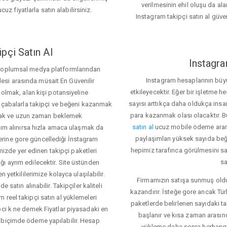
verilmesinin ehil oluşu da alan
cuz fiyatlarla satın alabilirsiniz.
Instagram takipçi satın al güve
pçi Satın Al
Instagra
 toplumsal medya platformlarından
Instagram hesaplarının büy
itlesi arasında müsait En Güvenilir
etkileyecektir. Eğer bir işletme 
 olmak, alan kişi potansiyeline
sayısı arttıkça daha oldukça insa
el çabalarla takipçi ve beğeni kazanmak
para kazanmak olası olacaktır.
mak ve uzun zaman beklemek
satın al
ucuz mobile ödeme aramas
rdım alınırsa hızla amaca ulaşmak da
paylaşımları yüksek sayıda beğ
rine gore güncellediği İnstagram
hepimiz tarafınca görülmesini sa
temizde yer edinen takipçi paketleri
sa
ı ayrım edilecektir. Site üstünden
 yetkililerimize kolayca ulaşılabilir.
Firmamızın satışa sunmuş olduğ
 satın alınabilir. Takipçiler kaliteli
kazandırır. İsteğe gore ancak Tü
 reel takipçi satın al yüklemeleri
paketlerde belirlenen sayıdaki t
pci k ne demek Fiyatlar piyasadaki en
başlanır ve kısa zaman arasın
 biçimde ödeme yapılabilir. Hesap
yükleme daha sonra herhang