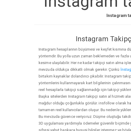
Instagram t
Instagram ta
Instagram Takipçi
Instagram hesaplarının büyümesi ve keşfet kısmına düşm
yöntemdir. Bu yolla uzun zaman beklemeden ve fazla
kesime ulaşılabilir. Her ne kadar takipçi satın alma işl
mevzuda oldukça dikkatli olmak gerekir. Çünkü
İnstag
birtakım kaynaklar dolandırıcı çıkabilir. Instagram ta
yöntemlerini kullanmayarak kart bilgilerinin çalınmasına n
reel hesaplarla takipçi sağlanmadığı için takipçi yükle
Başka sitelerden Instagram takipçi satın al hizmeti ala
mağdur olduğu çoğunlukla görülür. insfollow olarak h
tamamen reel kullanıcılardan oluşur. Bu nedenle yü
Bu mevzuda güvence veriyoruz. Düşme oluştuğu takdird
3D uygulaması yardımıyla ödemeler güvenilir biçimde y
şifresi yahut başkaca hususi bilgiler istenmez ve böy