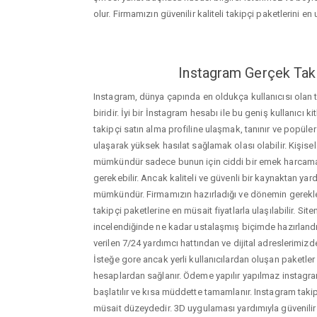
olur. Firmamızın güvenilir kaliteli takipçi paketlerini en u
Instagram Gerçek Taki
Instagram, dünya çapında en oldukça kullanıcısı olan
biridir. İyi bir İnstagram hesabı ile bu geniş kullanıcı k
takipçi satın alma profiline ulaşmak, tanınır ve popüler
ulaşarak yüksek hasılat sağlamak olası olabilir. Kişis
mümkündür sadece bunun için ciddi bir emek harca
gerekebilir. Ancak kaliteli ve güvenli bir kaynaktan ya
mümkündür. Firmamızın hazırladığı ve dönemin gerekle
takipçi paketlerine en müsait fiyatlarla ulaşılabilir. Si
incelendiğinde ne kadar ustalaşmış biçimde hazırlandığ
verilen 7/24 yardımcı hattından ve dijital adreslerimizden
İsteğe gore ancak yerli kullanıcılardan oluşan paketler de
hesaplardan sağlanır. Ödeme yapılır yapılmaz instagram
başlatılır ve kısa müddette tamamlanır. Instagram taki
müsait düzeydedir. 3D uygulaması yardımıyla güvenilir