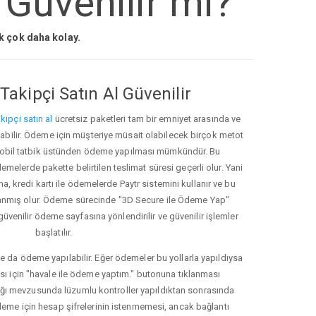
Güvenilir mi?
ak çok daha kolay.
Takipçi Satın Al Güvenilir
kipçi satın al
ücretsiz paketleri tam bir emniyet arasında ve
ınabilir. Ödeme için müşteriye müsait olabilecek birçok metot
ve mobil tatbik üstünden ödeme yapılması mümkündür. Bu
melerde pakette belirtilen teslimat süresi geçerli olur. Yani
ma, kredi kartı ile ödemelerde Paytr sistemini kullanır ve bu
anmış olur. Ödeme sürecinde "3D Secure ile Ödeme Yap"
güvenilir ödeme sayfasına yönlendirilir ve güvenilir işlemler
başlatılır.
e da ödeme yapılabilir. Eğer ödemeler bu yollarla yapıldıysa
ası için "havale ile ödeme yaptım." butonuna tıklanması
ığı mevzusunda lüzumlu kontroller yapıldıktan sonrasında
kleme için hesap şifrelerinin istenmemesi, ancak bağlantı