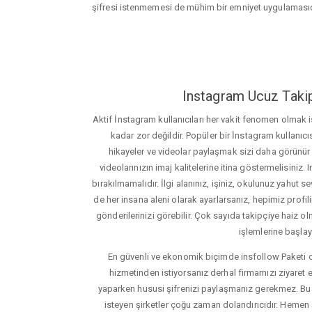
şifresi istenmemesi de mühim bir emniyet uygulamasıd
Instagram Ucuz Takip
Aktif İnstagram kullanıcıları her vakit fenomen olmak
kadar zor değildir. Popüler bir İnstagram kullanıcıs
hikayeler ve videolar paylaşmak sizi daha görünür ha
videolarınızın imaj kalitelerine itina göstermelisin
bırakılmamalıdır. İlgi alanınız, işiniz, okulunuz yahut sevd
de her insana aleni olarak ayarlarsanız, hepimiz profiliniz
gönderilerinizi görebilir. Çok sayıda takipçiye haiz olm
işlemlerine başlay
En güvenli ve ekonomik biçimde insfollow Paketi 
hizmetinden istiyorsanız derhal firmamızı ziyaret e
yaparken hususi şifrenizi paylaşmanız gerekmez. Bu y
isteyen şirketler çoğu zaman dolandırıcıdır. Hemen şi