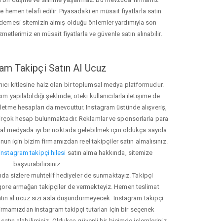
hemen telafi edilir. Piyasadaki en müsait fiyatlarla satın
ödemesi sitemizin almış olduğu önlemler yardımıyla son
zmetlerimiz en müsait fiyatlarla ve güvenle satın alınabilir.
am Takipçi Satın Al Ucuz
nıcı kitlesine haiz olan bir toplumsal medya platformudur.
yapılabildiği şeklinde, öteki kullanıcılarla iletişime de
işletme hesapları da mevcuttur. Instagram üstünde alışveriş,
 birçok hesap bulunmaktadır. Reklamlar ve sponsorlarla para
 medyada iyi bir noktada gelebilmek için oldukça sayıda
unun için bizim firmamızdan reel takipçiler satın almalısınız.
instagram takipçi hilesi
satın alma hakkında, sitemize
başvurabilirsiniz.
nda sizlere muhtelif hediyeler de sunmaktayız. Takipçi
 gore armağan takipçiler de vermekteyiz. Hemen teslimat
atın al ucuz sizi asla düşündürmeyecek. Instagram takipçi
 firmamızdan instagram takipçi tutarları için bir seçenek
satın alabilirsiniz. Oldukça güvenli bir biçimde işlemleriniz