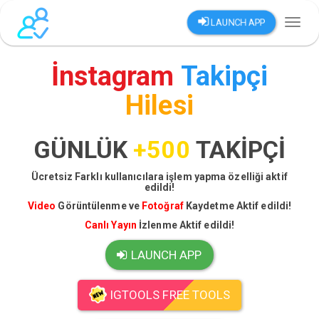
LAUNCH APP
Toggl
naviga
İnstagram
Takipçi
Hilesi
GÜNLÜK
+500
TAKİPÇİ
Ücretsiz Farklı kullanıcılara işlem yapma özelliği aktif
edildi!
Video
Görüntülenme ve
Fotoğraf
Kaydetme Aktif edildi!
Canlı Yayın
İzlenme Aktif edildi!
LAUNCH APP
IGTOOLS FREE TOOLS