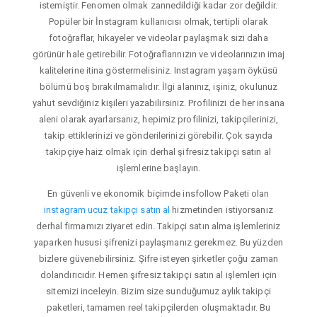
istemiştir. Fenomen olmak zannedildiği kadar zor değildir.
Popüler bir İnstagram kullanıcısı olmak, tertipli olarak
fotoğraflar, hikayeler ve videolar paylaşmak sizi daha
görünür hale getirebilir. Fotoğraflarınızın ve videolarınızın imaj
kalitelerine itina göstermelisiniz. Instagram yaşam öyküsü
bölümü boş bırakılmamalıdır. İlgi alanınız, işiniz, okulunuz
yahut sevdiğiniz kişileri yazabilirsiniz. Profilinizi de her insana
aleni olarak ayarlarsanız, hepimiz profilinizi, takipçilerinizi,
takip ettiklerinizi ve gönderilerinizi görebilir. Çok sayıda
takipçiye haiz olmak için derhal şifresiz takipçi satın al
işlemlerine başlayın.
En güvenli ve ekonomik biçimde insfollow Paketi olan
instagram ucuz takipçi satın al
hizmetinden istiyorsanız
derhal firmamızı ziyaret edin. Takipçi satın alma işlemleriniz
yaparken hususi şifrenizi paylaşmanız gerekmez. Bu yüzden
bizlere güvenebilirsiniz. Şifre isteyen şirketler çoğu zaman
dolandırıcıdır. Hemen şifresiz takipçi satın al işlemleri için
sitemizi inceleyin. Bizim size sunduğumuz aylık takipçi
paketleri, tamamen reel takipçilerden oluşmaktadır. Bu