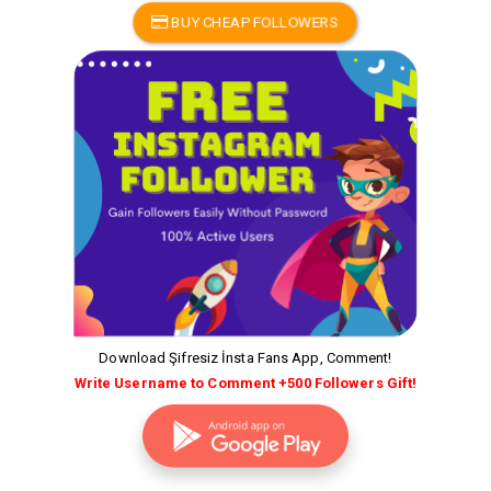
BUY CHEAP FOLLOWERS
Download Şifresiz İnsta Fans App, Comment!
Write Username to Comment +500 Followers Gift!