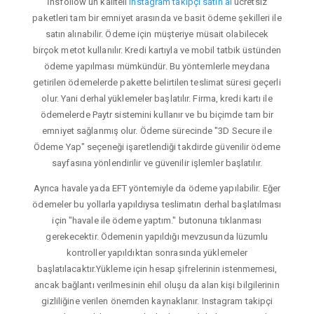
İnsfollow'un kaliteli
instagram takipçi satın al
ücretsiz
paketleri tam bir emniyet arasında ve basit ödeme şekilleri ile
satın alınabilir. Ödeme için müşteriye müsait olabilecek
birçok metot kullanılır. Kredi kartıyla ve mobil tatbik üstünden
ödeme yapılması mümkündür. Bu yöntemlerle meydana
getirilen ödemelerde pakette belirtilen teslimat süresi geçerli
olur. Yani derhal yüklemeler başlatılır. Firma, kredi kartı ile
ödemelerde Paytr sistemini kullanır ve bu biçimde tam bir
emniyet sağlanmış olur. Ödeme sürecinde "3D Secure ile
Ödeme Yap" seçeneği işaretlendiği takdirde güvenilir ödeme
sayfasına yönlendirilir ve güvenilir işlemler başlatılır.
Ayrıca havale yada EFT yöntemiyle da ödeme yapılabilir. Eğer
ödemeler bu yollarla yapıldıysa teslimatın derhal başlatılması
için "havale ile ödeme yaptım." butonuna tıklanması
gerekecektir. Ödemenin yapıldığı mevzusunda lüzumlu
kontroller yapıldıktan sonrasında yüklemeler
başlatılacaktır.Yükleme için hesap şifrelerinin istenmemesi,
ancak bağlantı verilmesinin ehil oluşu da alan kişi bilgilerinin
gizliliğine verilen önemden kaynaklanır. Instagram takipçi