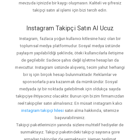
mevzuda içinizde bir kaygı oluşmasın. Kaliteli ve şifresiz
takipçi satın al işlemi için bizi tercih edin.
Instagram Takipçi Satın Al Ucuz
Instagram, fazlaca yoğun kullanıcı kitlesine haiz olan bir
toplumsal medya platformudur. Sosyal medya üstünde
paylaşım yapılabildiği şeklinde, öteki kullanıcılarla iletişime
de geçilebilir. Sadece şahıs değil işletme hesapları da
mevcuttur. Instagram üstünde alışveriş, tecim yahut herhangi
bir iş için birçok hesap bulunmaktadır. Reklamlar ve
sponsorlarla para kazanmak da mümkündür. Sosyal
medyada iyi bir noktada gelebilmek için oldukça sayıda
takipçiye ihtiyacınız olacaktır. Bunun için bizim firmamızdan
reel takipçiler satın almalısınız. En müsait instagram kalıcı
instagram takipçi hilesi
satın alma hakkında, sitemize
başvurabilirsiniz.
Takipçi paketlerimizin yanında sizlere muhtelif hediyeler de
sunmaktayız. Takipçi paketindeki takipçi sayısına gore
armağan takipçiler de vermekteyiz. Hemen teslimat