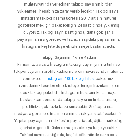
muhteviyatında yer edinen takipçi sayısının birden
yüklenmesi, hesabınıza zarar verebilecektir. Takipçi sayısı
Instagram takipci kasma ucretsiz 2017 artışını naturel
gösterebilmek için paket içeriğini 24 saat içinde yüklemiş
oluyoruz. Takipçi sayınız arttığında, daha çok şahıs
paylaşımlarınızı görecek ve fazlaca sayıdaki paylaşımınız
İnstagram keşfete düşerek izlenmeye başlanacaktır.
Takipçi Sayısının Profile Katkısı
Firmamız, parasız İnstagram takipçi sayısı iyi mi artırılır ve
takipçi sayısının profile katkısı nelerdir mevzusunda malumat
vermektedir.
İnstagram 100 takipçi hilesi
paketimiz,
hizmetleriniz tecrübe etmek isteyenler için hazırlanmış en
ucuz takipçi paketidir. İnstagram hesabını kullanmaya
başladıktan sonrasında takipçi sayısının hızla artması,
profilinize çok fazla katkı sunacaktır. Sizi toplumsal
medyada görenlere imajınızı emin olarak yansıtabileceksiniz.
Yapılan paylaşımların etkileşim payı artacak, dijital marketing
işlerinde, geri dönüşler daha çok olmaya başlayacaktır.
Takipçi sayınız arttığında, keşfet bölümünde daha çok