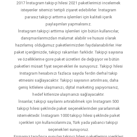
2017 İnstagram takipçi hilesi 2021 paketlerimizi incelemek
isteyenler sitemizi tertipli ziyaret edebilirler. İnstagram
parasız takipçi arttırma işlemleri için kaliteli içerik
paylaşımları yapmalısınız.
İnstagram takipçi arttirma işlemleri için bütün kullanıcılar,
danışmanlarımızdan malumat alabilir ve hususi olarak
hazırlamış olduğumuz paketlerimizden faydalanabilirler. Her
paket içeriğimizde, takipçi rakamları farklıdır. Takipçi sayısına
ve özelliklerine gore paket ücretleri de değişiyor ve bütün
paketleri müsait fiyat seçenekleri ile sunuyoruz. Takipçi hilesi
Instagram hesabınızı fazlaca sayıda ferdin derhal takip
etmesini sağlayacaktır. Takipçi sayısının artırılması, daha
geniş kitlelere ulaşmanızı, dijital marketing yapıyorsanız,
hedef kitlenize ulaşmanızı sağlayacaktır.
İnsanlar, takipçi sayılarını artırabilmek için İnstagram 500
takipçi hilesi şeklinde paket seçeneklerinden yararlanmak
istemektedir. İnstagram 1000 takipçi hilesi şeklinde paket
içerikleri için kullanıcılarımıza, Türk yada yabancı takipçi
seçenekleri sunuyoruz.
Firmamız tarafınca sunulan takipçi hilesi paketlerinin içerikleri