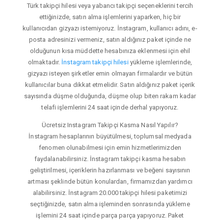
Türk takipçi hilesi veya yabancı takipçi seçeneklerini tercih
ettiğinizde, satın alma işlemlerini yaparken, hiç bir
kullanıcıdan gizyazı istemiyoruz. İnstagram, kullanıcı adını, e-
posta adresinizi vermeniz, satın aldığınız paket içinde ne
olduğunun kısa müddette hesabınıza eklenmesi için ehil
olmaktadır.
İnstagram takipçi hilesi
yükleme işlemlerinde,
gizyazı isteyen şirketler emin olmayan firmalardır ve bütün
kullanıcılar buna dikkat etmelidir. Satın aldığınız paket içerik
sayısında düşme olduğunda, düşme olup biten rakam kadar
telafi işlemlerini 24 saat içinde derhal yapıyoruz.
Ücretsiz Instagram Takipçi Kasma Nasıl Yapılır?
İnstagram hesaplarının büyütülmesi, toplumsal medyada
fenomen olunabilmesi için emin hizmetlerimizden
faydalanabilirsiniz. İnstagram takipçi kasma hesabın
geliştirilmesi, içeriklerin hazırlanması ve beğeni sayısının
artması şeklinde bütün konulardan, firmamızdan yardımcı
alabilirsiniz. İnstagram 20.000 takipçi hilesi paketimizi
seçtiğinizde, satın alma işleminden sonrasında yükleme
işlemini 24 saat içinde parça parça yapıyoruz. Paket