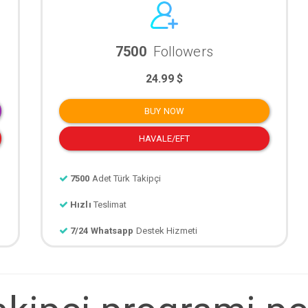
7500
Followers
24.99 $
BUY NOW
HAVALE/EFT
7500
Adet Türk Takipçi
Hızlı
Teslimat
7/24 Whatsapp
Destek Hizmeti