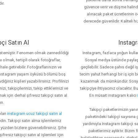
ır.
güvence verir ve düşme halinde 
alınacak paket ücretlerinin 
derecede güvenlidir. Kaliteli hi
çi Satın Al
Instagr
 istemiştir. Fenomen olmak zannedildiği
Instagram, fazlaca yoğun kulla
ı olmak, tertipli olarak fotoğraflar,
Sosyal medya üstünde paylaşım 
le getirebilir. Fotoğraflarınızın ve
geçilebilir. Sadece şahıs değil 
iz. Instagram yaşam öyküsü bölümü boş
tecim yahut herhangi bir iş için
iğiniz kişileri yazabilirsiniz. Profilinizi
kazanmak da mümkündür. Sosyal
i, takipçilerinizi, takip ettiklerinizi ve
takipçiye ihtiyacınız olacaktır. B
ak için derhal şifresiz takipçi satın al
En müsait instagram kalıcı
ın.
Takipçi paketlerimizin yanı
olan
instagram ucuz takipçi satın al
paketindeki takipçi sayısına
din. Takipçi satın alma işlemleriniz
yardımıyla Instagram takipçi s
üzden bizlere güvenebilirsiniz. Şifre
paketlerimiz aylıktır. Bizim
fresiz takipçi satın al işlemleri için
belirledikten sonrasında, derhal 