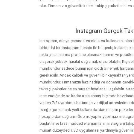
olur. Firmamızın güvenilir kaliteli takipçi paketlerini en u
Instagram Gerçek Taki
Instagram, dünya çapında en oldukça kullanıcısı olan
biridir. İyi bir İnstagram hesabı ile bu geniş kullanıcı k
takipçi satın alma profiline ulaşmak, tanınır ve popüler
ulaşarak yüksek hasılat sağlamak olası olabilir. Kişis
mümkündür sadece bunun için ciddi bir emek harca
gerekebilir. Ancak kaliteli ve güvenli bir kaynaktan ya
mümkündür. Firmamızın hazırladığı ve dönemin gerekle
takipçi paketlerine en müsait fiyatlarla ulaşılabilir. Si
incelendiğinde ne kadar ustalaşmış biçimde hazırlandığ
verilen 7/24 yardımcı hattından ve dijital adreslerimizden
İsteğe gore ancak yerli kullanıcılardan oluşan paketler de
hesaplardan sağlanır. Ödeme yapılır yapılmaz instagram
başlatılır ve kısa müddette tamamlanır. Instagram taki
müsait düzeydedir. 3D uygulaması yardımıyla güvenilir