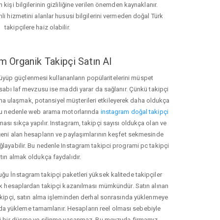
 kişi bilgilerinin gizliliğine verilen önemden kaynaklanır.
nli hizmetini alanlar hususi bilgilerini vermeden doğal Türk
takipçilere haiz olabilir.
m Organik Takipçi Satın Al
üyüp güçlenmesi kullananların popülaritelerini müspet
hesabı laf mevzusu ise maddi yarar da sağlanır. Çünkü takipçi
na ulaşmak, potansiyel müşterileri etkileyerek daha oldukça
 Bu nedenle web arama motorlarında
instagram doğal takipçi
ı sıkça yapılır. Instagram, takipçi sayısı oldukça olan ve
eni alan hesapların ve paylaşımlarının keşfet sekmesinde
ğlayabilir. Bu nedenle Instagram takipci programi pc takipçi
tın almak oldukça faydalıdır.
u İnstagram takipçi paketleri yüksek kalitede takipçiler
rk hesaplardan takipçi kazanılması mümkündür. Satın alınan
akipçi, satın alma işleminden derhal sonrasında yüklenmeye
da yükleme tamamlanır. Hesapların reel olması sebebiyle
i bir düşme ve silinme yaşanmaz. Bu mevzuda firmamız