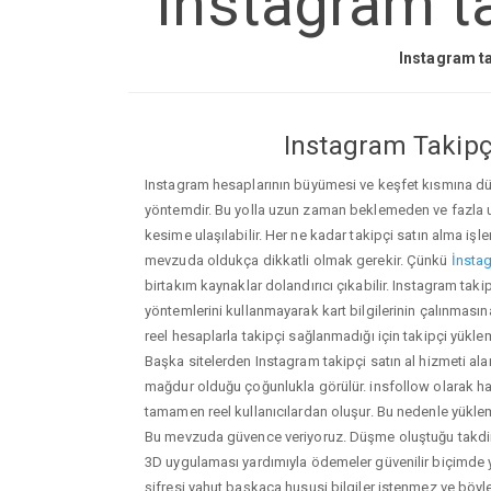
Instagram ta
Instagram ta
Instagram Takipçi
Instagram hesaplarının büyümesi ve keşfet kısmına düşm
yöntemdir. Bu yolla uzun zaman beklemeden ve fazla
kesime ulaşılabilir. Her ne kadar takipçi satın alma işl
mevzuda oldukça dikkatli olmak gerekir. Çünkü
İnstag
birtakım kaynaklar dolandırıcı çıkabilir. Instagram ta
yöntemlerini kullanmayarak kart bilgilerinin çalınmasına n
reel hesaplarla takipçi sağlanmadığı için takipçi yükle
Başka sitelerden Instagram takipçi satın al hizmeti ala
mağdur olduğu çoğunlukla görülür. insfollow olarak h
tamamen reel kullanıcılardan oluşur. Bu nedenle yü
Bu mevzuda güvence veriyoruz. Düşme oluştuğu takdird
3D uygulaması yardımıyla ödemeler güvenilir biçimde y
şifresi yahut başkaca hususi bilgiler istenmez ve böy