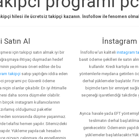
kipci programi pc
kipçi hilesi ile ücretsiz takipçi kazanın. İnsfollow ile fenomen olm
 Satın Al
İnstagram 
esi için takipçi satın almak iyi bir
İnsfollow'un kaliteli
instagram ta
 uğraşmaya ihtiyaç duymadan hedef
basit ödeme şekilleri ile satın al
eminin yapılması öneri edilse de bu
kullanılır. Kredi kartıyla 
ram takipçi
satışı yaptığını iddia eden
yöntemlerle meydana getirilen öde
kipci programi pc Güvenli ödeme
derhal yüklemeler başlatılır. Fir
için olanlar çıkabilir. En iyi ihtimalle
biçimde tam bir emniyet sağl
mesi daha sonra düşmeler olabilir.
seçeneği işaretlendiği takdirde 
n birçok instagram kullanıcılarının
azırlamış olduğumuz paketler
Ayrıca havale yada EFT yöntemiyl
klemeden sonrasında düşme yaşanmaz.
teslimatın derhal başlatılm
e telafisi hemen yapılır. Sitemizdeki
gerekecektir. Ödemenin yapıld
apılır. Yükleme yapılacak hesabın
yüklemeler başlatılacaktır.Yü
lece gizyazı çalınması da engellenmiş