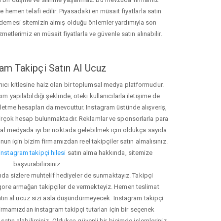
hemen telafi edilir. Piyasadaki en müsait fiyatlarla satın
ödemesi sitemizin almış olduğu önlemler yardımıyla son
zmetlerimiz en müsait fiyatlarla ve güvenle satın alınabilir.
am Takipçi Satın Al Ucuz
nıcı kitlesine haiz olan bir toplumsal medya platformudur.
yapılabildiği şeklinde, öteki kullanıcılarla iletişime de
işletme hesapları da mevcuttur. Instagram üstünde alışveriş,
 birçok hesap bulunmaktadır. Reklamlar ve sponsorlarla para
 medyada iyi bir noktada gelebilmek için oldukça sayıda
unun için bizim firmamızdan reel takipçiler satın almalısınız.
instagram takipçi hilesi
satın alma hakkında, sitemize
başvurabilirsiniz.
nda sizlere muhtelif hediyeler de sunmaktayız. Takipçi
 gore armağan takipçiler de vermekteyiz. Hemen teslimat
atın al ucuz sizi asla düşündürmeyecek. Instagram takipçi
 firmamızdan instagram takipçi tutarları için bir seçenek
satın alabilirsiniz. Oldukça güvenli bir biçimde işlemleriniz