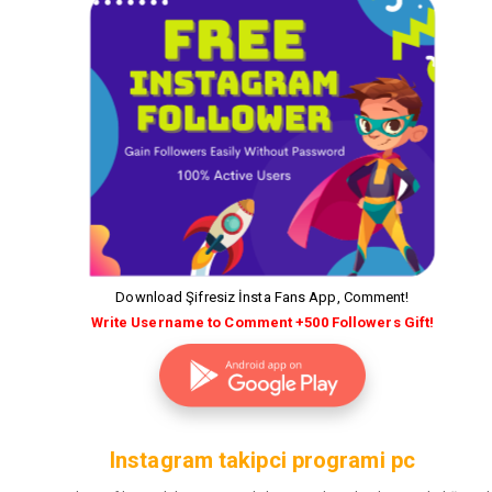
Download Şifresiz İnsta Fans App, Comment!
Write Username to Comment +500 Followers Gift!
Instagram takipci programi pc