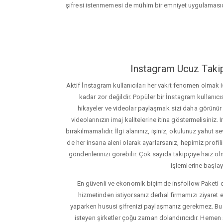
şifresi istenmemesi de mühim bir emniyet uygulamasıd
Instagram Ucuz Takip
Aktif İnstagram kullanıcıları her vakit fenomen olmak
kadar zor değildir. Popüler bir İnstagram kullanıcıs
hikayeler ve videolar paylaşmak sizi daha görünür ha
videolarınızın imaj kalitelerine itina göstermelisin
bırakılmamalıdır. İlgi alanınız, işiniz, okulunuz yahut sevd
de her insana aleni olarak ayarlarsanız, hepimiz profiliniz
gönderilerinizi görebilir. Çok sayıda takipçiye haiz olm
işlemlerine başlay
En güvenli ve ekonomik biçimde insfollow Paketi 
hizmetinden istiyorsanız derhal firmamızı ziyaret e
yaparken hususi şifrenizi paylaşmanız gerekmez. Bu y
isteyen şirketler çoğu zaman dolandırıcıdır. Hemen şi