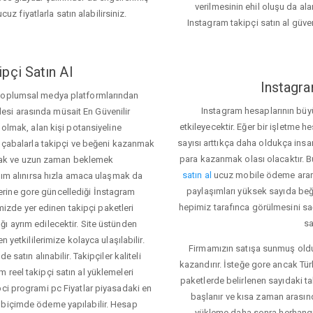
verilmesinin ehil oluşu da alan
cuz fiyatlarla satın alabilirsiniz.
Instagram takipçi satın al güve
pçi Satın Al
Instagra
 toplumsal medya platformlarından
Instagram hesaplarının büy
itlesi arasında müsait En Güvenilir
etkileyecektir. Eğer bir işletme 
 olmak, alan kişi potansiyeline
sayısı arttıkça daha oldukça insa
el çabalarla takipçi ve beğeni kazanmak
para kazanmak olası olacaktır.
mak ve uzun zaman beklemek
satın al
ucuz mobile ödeme aramas
rdım alınırsa hızla amaca ulaşmak da
paylaşımları yüksek sayıda beğ
rine gore güncellediği İnstagram
hepimiz tarafınca görülmesini sa
temizde yer edinen takipçi paketleri
sa
ı ayrım edilecektir. Site üstünden
 yetkililerimize kolayca ulaşılabilir.
Firmamızın satışa sunmuş olduğ
 satın alınabilir. Takipçiler kaliteli
kazandırır. İsteğe gore ancak Tü
 reel takipçi satın al yüklemeleri
paketlerde belirlenen sayıdaki t
pci programi pc Fiyatlar piyasadaki en
başlanır ve kısa zaman arasın
 biçimde ödeme yapılabilir. Hesap
yükleme daha sonra herhang