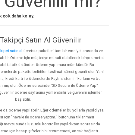
 Güvenilir mi?
ak çok daha kolay.
Takipçi Satın Al Güvenilir
kipçi satın al
ücretsiz paketleri tam bir emniyet arasında ve
ınabilir. Ödeme için müşteriye müsait olabilecek birçok metot
ve mobil tatbik üstünden ödeme yapılması mümkündür. Bu
melerde pakette belirtilen teslimat süresi geçerli olur. Yani
ma, kredi kartı ile ödemelerde Paytr sistemini kullanır ve bu
anmış olur. Ödeme sürecinde "3D Secure ile Ödeme Yap"
güvenilir ödeme sayfasına yönlendirilir ve güvenilir işlemler
başlatılır.
e da ödeme yapılabilir. Eğer ödemeler bu yollarla yapıldıysa
ası için "havale ile ödeme yaptım." butonuna tıklanması
ığı mevzusunda lüzumlu kontroller yapıldıktan sonrasında
kleme için hesap şifrelerinin istenmemesi, ancak bağlantı