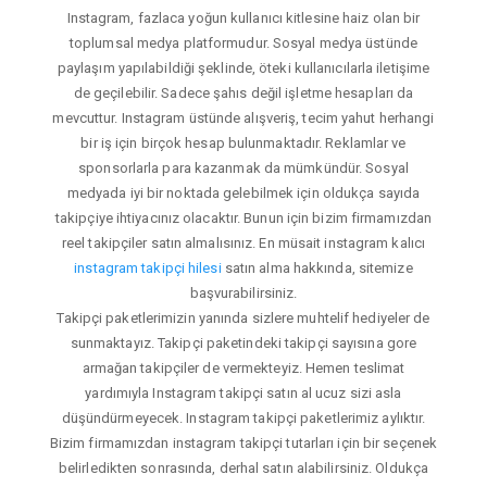
Instagram, fazlaca yoğun kullanıcı kitlesine haiz olan bir
toplumsal medya platformudur. Sosyal medya üstünde
paylaşım yapılabildiği şeklinde, öteki kullanıcılarla iletişime
de geçilebilir. Sadece şahıs değil işletme hesapları da
mevcuttur. Instagram üstünde alışveriş, tecim yahut herhangi
bir iş için birçok hesap bulunmaktadır. Reklamlar ve
sponsorlarla para kazanmak da mümkündür. Sosyal
medyada iyi bir noktada gelebilmek için oldukça sayıda
takipçiye ihtiyacınız olacaktır. Bunun için bizim firmamızdan
reel takipçiler satın almalısınız. En müsait instagram kalıcı
instagram takipçi hilesi
satın alma hakkında, sitemize
başvurabilirsiniz.
Takipçi paketlerimizin yanında sizlere muhtelif hediyeler de
sunmaktayız. Takipçi paketindeki takipçi sayısına gore
armağan takipçiler de vermekteyiz. Hemen teslimat
yardımıyla Instagram takipçi satın al ucuz sizi asla
düşündürmeyecek. Instagram takipçi paketlerimiz aylıktır.
Bizim firmamızdan instagram takipçi tutarları için bir seçenek
belirledikten sonrasında, derhal satın alabilirsiniz. Oldukça