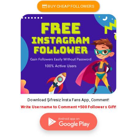
BUY CHEAP FOLLOWERS
Download Şifresiz İnsta Fans App, Comment!
Write Username to Comment +500 Followers Gift!