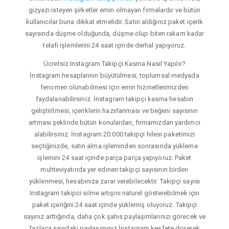
gizyazı isteyen şirketler emin olmayan firmalardır ve bütün
kullanıcılar buna dikkat etmelidir. Satın aldığınız paket içerik
sayısında düşme olduğunda, düşme olup biten rakam kadar
telafi işlemlerini 24 saat içinde derhal yapıyoruz.
Ücretsiz Instagram Takipçi Kasma Nasıl Yapılır?
İnstagram hesaplarının büyütülmesi, toplumsal medyada
fenomen olunabilmesi için emin hizmetlerimizden
faydalanabilirsiniz. İnstagram takipçi kasma hesabın
geliştirilmesi, içeriklerin hazırlanması ve beğeni sayısının
artması şeklinde bütün konulardan, firmamızdan yardımcı
alabilirsiniz. İnstagram 20.000 takipçi hilesi paketimizi
seçtiğinizde, satın alma işleminden sonrasında yükleme
işlemini 24 saat içinde parça parça yapıyoruz. Paket
muhteviyatında yer edinen takipçi sayısının birden
yüklenmesi, hesabınıza zarar verebilecektir. Takipçi sayısı
Instagram takipci silme artışını naturel gösterebilmek için
paket içeriğini 24 saat içinde yüklemiş oluyoruz. Takipçi
sayınız arttığında, daha çok şahıs paylaşımlarınızı görecek ve
fazlaca sayıdaki paylaşımınız İnstagram keşfete düşerek