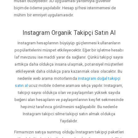
müsait düzeydedir. 3D uygulaması yardımıyla güvenilir
biçimde ödeme yapılabilir. Hesap şifresi istenmemesi de
mühim bir emniyet uygulamasıdır.
Instagram Organik Takipçi Satın Al
Instagram hesaplarının büyüyüp güçlenmesi kullananların
popülaritelerini müspet etkileyecektir. Eğer bir işletme hesabı
laf mevzusu ise maddi yarar da sağlanır. Çünkü takipçi sayısı
arttıkça daha oldukça insana ulaşmak, potansiyel müşterileri
etkileyerek daha oldukça para kazanmak olası olacaktır. Bu
nedenle web arama motorlarında
instagram doğal takipçi
satın al
ucuz mobile ödeme araması sıkça yapılır. Instagram,
takipçi sayısı oldukça olan ve paylaşımları yüksek sayıda
beğeni alan hesapların ve paylaşımlarının keşfet sekmesinde
hepimiz tarafınca görülmesini sağlayabilir. Bu nedenle
Instagram takipci silme takipçi satın almak oldukça
faydalıdır.
Firmamızın satışa sunmuş olduğu İnstagram takipçi paketleri