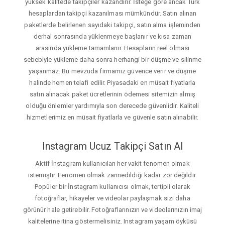
yüksek kalitede takipçiler kazandırır. İsteğe gore ancak Türk
hesaplardan takipçi kazanılması mümkündür. Satın alınan
paketlerde belirlenen sayıdaki takipçi, satın alma işleminden
derhal sonrasında yüklenmeye başlanır ve kısa zaman
arasında yükleme tamamlanır. Hesapların reel olması
sebebiyle yükleme daha sonra herhangi bir düşme ve silinme
yaşanmaz. Bu mevzuda firmamız güvence verir ve düşme
halinde hemen telafi edilir. Piyasadaki en müsait fiyatlarla
satın alınacak paket ücretlerinin ödemesi sitemizin almış
olduğu önlemler yardımıyla son derecede güvenlidir. Kaliteli
hizmetlerimiz en müsait fiyatlarla ve güvenle satın alınabilir.
Instagram Ucuz Takipçi Satın Al
Aktif İnstagram kullanıcıları her vakit fenomen olmak
istemiştir. Fenomen olmak zannedildiği kadar zor değildir.
Popüler bir İnstagram kullanıcısı olmak, tertipli olarak
fotoğraflar, hikayeler ve videolar paylaşmak sizi daha
görünür hale getirebilir. Fotoğraflarınızın ve videolarınızın imaj
kalitelerine itina göstermelisiniz. Instagram yaşam öyküsü