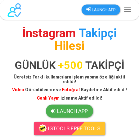
LAUNCH APP
Toggl
naviga
İnstagram
Takipçi
Hilesi
GÜNLÜK
+500
TAKİPÇİ
Ücretsiz Farklı kullanıcılara işlem yapma özelliği aktif
edildi!
Video
Görüntülenme ve
Fotoğraf
Kaydetme Aktif edildi!
Canlı Yayın
İzlenme Aktif edildi!
LAUNCH APP
IGTOOLS FREE TOOLS