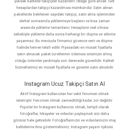
yüksek kalitede takipçiler kazandırır. İsteğe gore ancak Türk
hesaplardan takipçi kazanılması mümkündür. Satın alınan
paketlerde belirlenen sayıdaki takipçi, satın alma işleminden
derhal sonrasında yüklenmeye başlanır ve kısa zaman
arasında yükleme tamamlanır. Hesapların reel olması
sebebiyle yükleme daha sonra herhangi bir düşme ve silinme
yaşanmaz. Bu mevzuda firmamız güvence verir ve düşme
halinde hemen telafi edilir. Piyasadaki en müsait fiyatlarla
satın alınacak paket ücretlerinin ödemesi sitemizin almış
olduğu önlemler yardımıyla son derecede güvenlidir. Kaliteli
hizmetlerimiz en müsait fiyatlarla ve güvenle satın alınabilir.
Instagram Ucuz Takipçi Satın Al
Aktif İnstagram kullanıcıları her vakit fenomen olmak
istemiştir. Fenomen olmak zannedildiği kadar zor değildir.
Popüler bir İnstagram kullanıcısı olmak, tertipli olarak
fotoğraflar, hikayeler ve videolar paylaşmak sizi daha
görünür hale getirebilir. Fotoğraflarınızın ve videolarınızın imaj
kalitelerine itina göstermelisiniz. Instagram yaşam öyküsü