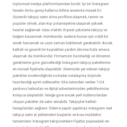
toplumsal medya platformlarından biridir. İyi bir İnstagram
hesabı ile bu geniş kullanıcı kitlesi arasında müsait En
Güvenilir takipçi satın alma profiline ulaşmak, tanınır ve
popüler olmak, alan kişi potansiyeline ulaşarak yüksek
hasılat sağlamak olası olabilir. Kişisel çabalarla takipçi ve
beğeni kazanmak mümkündür sadece bunun için ciddi bir
emek harcamak ve uzun zaman beklemek gerekebilir. Ancak
kaliteli ve güvenli bir kaynaktan yardım alınırsa hızla amaca
ulaşmak da mümkündür. Firmamızın hazırladığı ve dönemin
gereklerine gore güncellediği İnstagram takipçi paketlerine
en müsait fiyatlarla ulaşılabilir. Sitemizde yer edinen takipçi
paketleri incelendiğinde ne kadar ustalaşmış biçimde
hazırlandığı ayrım edilecektir. Site üstünden verilen 7/24
yardımcı hattından ve dijital adreslerimizden yetkililerimize
kolayca ulaşılabilir. İsteğe gore ancak yerli kullanıcılardan
oluşan paketler de satın alınabilir. Takipçiler kaliteli
hesaplardan sağlanır. Ödeme yapılır yapılmaz instagram reel
takipçi satın al yüklemeleri başlatılır ve kısa müddette
tamamlanır. Instagram takipcisiteleri Fiyatlar piyasadaki en