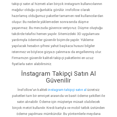
takipçi satın al hizmeti alan birçok instagram kullanıcılarının
mağdur olduğu çoğunlukla görülür. insfollow olarak
hazırlamış olduğumuz paketler tamamen reel kullanıcılardan
oluşur. Bu nedenle yüklemeden sonrasında düşme
yaşanmaz. Bu mevzuda güvence veriyoruz. Düşme oluştuğu
takdirde telafisi hemen yapılır. Sitemizdeki 3D uygulaması
yardımıyla ödemeler güvenilir biçimde yapılır. Yükleme
yapılacak hesabın şifresi yahut başkaca hususi bilgiler
istenmez ve böylece gizyazı çalınması da engellenmiş olur.
Firmamızın güvenilir kaliteli takipçi paketlerini en ucuz
fiyatlarla satın alabilirsiniz.
İnstagram Takipçi Satın Al
Güvenilir
İnsfollow'un kaliteli
instagram takipçi satın al
ücretsiz
paketleri tam bir emniyet arasında ve basit ödeme şekilleri ile
satın alınabilir. Ödeme için müşteriye müsait olabilecek
birçok metot kullanılır. Kredi kartıyla ve mobil tatbik üstünden
ödeme yapılması mümkündür. Bu yöntemlerle meydana