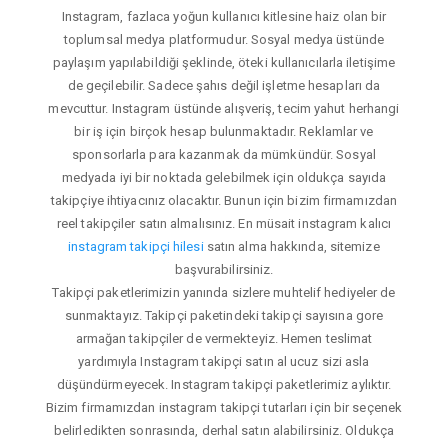
Instagram, fazlaca yoğun kullanıcı kitlesine haiz olan bir
toplumsal medya platformudur. Sosyal medya üstünde
paylaşım yapılabildiği şeklinde, öteki kullanıcılarla iletişime
de geçilebilir. Sadece şahıs değil işletme hesapları da
mevcuttur. Instagram üstünde alışveriş, tecim yahut herhangi
bir iş için birçok hesap bulunmaktadır. Reklamlar ve
sponsorlarla para kazanmak da mümkündür. Sosyal
medyada iyi bir noktada gelebilmek için oldukça sayıda
takipçiye ihtiyacınız olacaktır. Bunun için bizim firmamızdan
reel takipçiler satın almalısınız. En müsait instagram kalıcı
instagram takipçi hilesi
satın alma hakkında, sitemize
başvurabilirsiniz.
Takipçi paketlerimizin yanında sizlere muhtelif hediyeler de
sunmaktayız. Takipçi paketindeki takipçi sayısına gore
armağan takipçiler de vermekteyiz. Hemen teslimat
yardımıyla Instagram takipçi satın al ucuz sizi asla
düşündürmeyecek. Instagram takipçi paketlerimiz aylıktır.
Bizim firmamızdan instagram takipçi tutarları için bir seçenek
belirledikten sonrasında, derhal satın alabilirsiniz. Oldukça