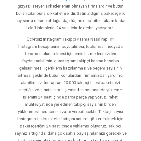
gizyazı isteyen şirketler emin olmayan firmalardır ve bütün
kullanıcılar buna dikkat etmelidir. Satın aldığınız paket içerik
sayısında düşme olduğunda, düşme olup biten rakam kadar
telafi işlemlerini 24 saat içinde derhal yapıyoruz.
Ücretsiz Instagram Takipçi Kasma Nasıl Yapılır?
İnstagram hesaplarının büyütülmesi, toplumsal medyada
fenomen olunabilmesi için emin hizmetlerimizden
faydalanabilirsiniz. İnstagram takipçi kasma hesabın
geliştirilmesi, içeriklerin hazırlanması ve beğeni sayısının
artması şeklinde bütün konulardan, firmamızdan yardımcı
alabilirsiniz. İnstagram 20.000 takipçi hilesi paketimizi
seçtiğinizde, satın alma işleminden sonrasında yükleme
işlemini 24 saat içinde parça parça yapıyoruz. Paket
muhteviyatında yer edinen takipçi sayısının birden
yüklenmesi, hesabınıza zarar verebilecektir. Takipçi sayısı
Instagram takipcisiteleri artışını naturel gösterebilmek için
paket içeriğini 24 saat içinde yüklemiş oluyoruz. Takipçi
sayınız arttığında, daha çok şahıs paylaşımlarınızı görecek ve
fazlaca sayıdaki paylaşımınız İnstagram keşfete düşerek