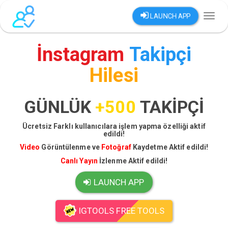
LAUNCH APP
Toggl
naviga
İnstagram
Takipçi
Hilesi
GÜNLÜK
+500
TAKİPÇİ
Ücretsiz Farklı kullanıcılara işlem yapma özelliği aktif
edildi!
Video
Görüntülenme ve
Fotoğraf
Kaydetme Aktif edildi!
Canlı Yayın
İzlenme Aktif edildi!
LAUNCH APP
IGTOOLS FREE TOOLS