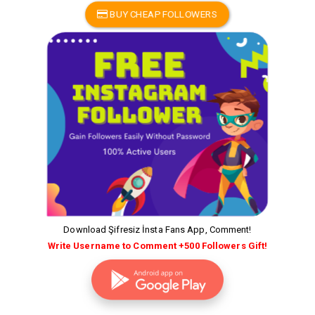
BUY CHEAP FOLLOWERS
Download Şifresiz İnsta Fans App, Comment!
Write Username to Comment +500 Followers Gift!