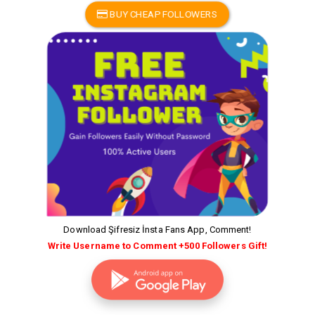
BUY CHEAP FOLLOWERS
Download Şifresiz İnsta Fans App, Comment!
Write Username to Comment +500 Followers Gift!