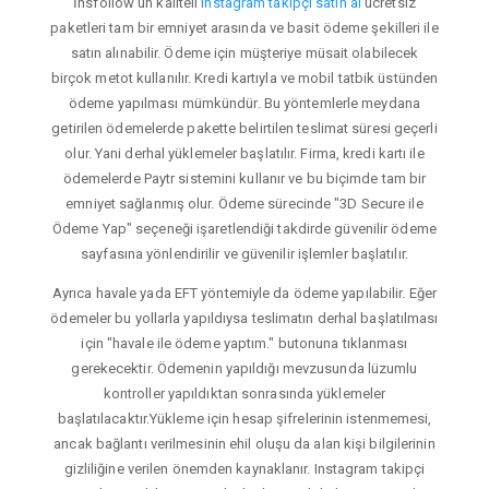
İnsfollow'un kaliteli
instagram takipçi satın al
ücretsiz
paketleri tam bir emniyet arasında ve basit ödeme şekilleri ile
satın alınabilir. Ödeme için müşteriye müsait olabilecek
birçok metot kullanılır. Kredi kartıyla ve mobil tatbik üstünden
ödeme yapılması mümkündür. Bu yöntemlerle meydana
getirilen ödemelerde pakette belirtilen teslimat süresi geçerli
olur. Yani derhal yüklemeler başlatılır. Firma, kredi kartı ile
ödemelerde Paytr sistemini kullanır ve bu biçimde tam bir
emniyet sağlanmış olur. Ödeme sürecinde "3D Secure ile
Ödeme Yap" seçeneği işaretlendiği takdirde güvenilir ödeme
sayfasına yönlendirilir ve güvenilir işlemler başlatılır.
Ayrıca havale yada EFT yöntemiyle da ödeme yapılabilir. Eğer
ödemeler bu yollarla yapıldıysa teslimatın derhal başlatılması
için "havale ile ödeme yaptım." butonuna tıklanması
gerekecektir. Ödemenin yapıldığı mevzusunda lüzumlu
kontroller yapıldıktan sonrasında yüklemeler
başlatılacaktır.Yükleme için hesap şifrelerinin istenmemesi,
ancak bağlantı verilmesinin ehil oluşu da alan kişi bilgilerinin
gizliliğine verilen önemden kaynaklanır. Instagram takipçi