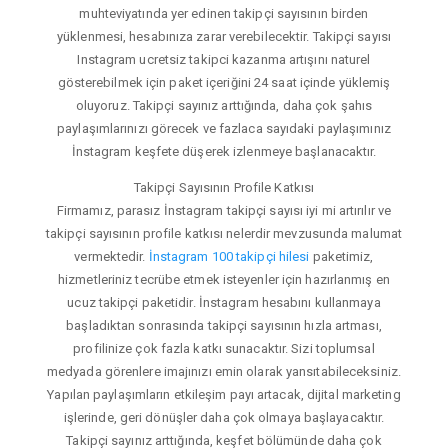
muhteviyatında yer edinen takipçi sayısının birden
yüklenmesi, hesabınıza zarar verebilecektir. Takipçi sayısı
Instagram ucretsiz takipci kazanma artışını naturel
gösterebilmek için paket içeriğini 24 saat içinde yüklemiş
oluyoruz. Takipçi sayınız arttığında, daha çok şahıs
paylaşımlarınızı görecek ve fazlaca sayıdaki paylaşımınız
İnstagram keşfete düşerek izlenmeye başlanacaktır.
Takipçi Sayısının Profile Katkısı
Firmamız, parasız İnstagram takipçi sayısı iyi mi artırılır ve
takipçi sayısının profile katkısı nelerdir mevzusunda malumat
vermektedir.
İnstagram 100 takipçi hilesi
paketimiz,
hizmetleriniz tecrübe etmek isteyenler için hazırlanmış en
ucuz takipçi paketidir. İnstagram hesabını kullanmaya
başladıktan sonrasında takipçi sayısının hızla artması,
profilinize çok fazla katkı sunacaktır. Sizi toplumsal
medyada görenlere imajınızı emin olarak yansıtabileceksiniz.
Yapılan paylaşımların etkileşim payı artacak, dijital marketing
işlerinde, geri dönüşler daha çok olmaya başlayacaktır.
Takipçi sayınız arttığında, keşfet bölümünde daha çok