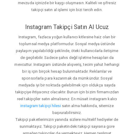
mevzuda içinizde bir kaygı oluşmasın. Kaliteli ve şifresiz
takipçi satın al işlemi için bizi tercih edin.
Instagram Takipçi Satın Al Ucuz
Instagram, fazlaca yoğun kullanıcı kitlesine haiz olan bir
toplumsal medya platformudur. Sosyal medya üstünde
paylaşım yapılabildiği şeklinde, öteki kullanıcılarla iletişime
de geçilebilir. Sadece şahıs değil işletme hesapları da
mevcuttur. Instagram üstünde alışveriş, tecim yahut herhangi
bir iş için birçok hesap bulunmaktadır. Reklamlar ve
sponsorlarla para kazanmak da mümkündür. Sosyal
medyada iyi bir noktada gelebilmek için oldukça sayıda
takipçiye ihtiyacınız olacaktır. Bunun için bizim firmamızdan
reel takipçiler satın almalısınız. En müsait instagram kalıcı
instagram takipçi hilesi
satın alma hakkında, sitemize
başvurabilirsiniz.
Takipçi paketlerimizin yanında sizlere muhtelif hediyeler de
sunmaktayız. Takipçi paketindeki takipçi sayısına gore
armağan takipçiler de vermekteyiz. Hemen teslimat