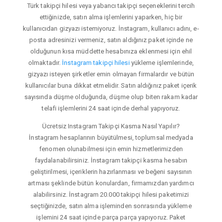
Türk takipçi hilesi veya yabancı takipçi seçeneklerini tercih
ettiğinizde, satın alma işlemlerini yaparken, hiç bir
kullanıcıdan gizyazı istemiyoruz. İnstagram, kullanıcı adını, e-
posta adresinizi vermeniz, satın aldığınız paket içinde ne
olduğunun kısa müddette hesabınıza eklenmesi için ehil
olmaktadır.
İnstagram takipçi hilesi
yükleme işlemlerinde,
gizyazı isteyen şirketler emin olmayan firmalardır ve bütün
kullanıcılar buna dikkat etmelidir. Satın aldığınız paket içerik
sayısında düşme olduğunda, düşme olup biten rakam kadar
telafi işlemlerini 24 saat içinde derhal yapıyoruz.
Ücretsiz Instagram Takipçi Kasma Nasıl Yapılır?
İnstagram hesaplarının büyütülmesi, toplumsal medyada
fenomen olunabilmesi için emin hizmetlerimizden
faydalanabilirsiniz. İnstagram takipçi kasma hesabın
geliştirilmesi, içeriklerin hazırlanması ve beğeni sayısının
artması şeklinde bütün konulardan, firmamızdan yardımcı
alabilirsiniz. İnstagram 20.000 takipçi hilesi paketimizi
seçtiğinizde, satın alma işleminden sonrasında yükleme
işlemini 24 saat içinde parça parça yapıyoruz. Paket