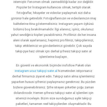
istemiştir. Fenomen olmak zannedildiği kadar zor değildir.
Popüler bir İnstagram kullanıcısı olmak, tertipli olarak
fotoğraflar, hikayeler ve videolar paylaşmak sizi daha
görünür hale getirebilir. Fotoğraflarınızın ve videolarınızın imaj
kalitelerine itina göstermelisiniz. Instagram yaşam öyküsü
bölümü boş bırakılmamalıdır. İlgi alanınız, işiniz, okulunuz
yahut sevdiğiniz kişileri yazabilirsiniz. Profilinizi de her insana
aleni olarak ayarlarsanız, hepimiz profilinizi, takipçilerinizi,
takip ettiklerinizi ve gönderilerinizi görebilir. Çok sayıda
takipçiye haiz olmak için derhal şifresiz takipçi satın al
işlemlerine başlayın.
En güvenli ve ekonomik biçimde insfollow Paketi olan
instagram ucuz takipçi satın al
hizmetinden istiyorsanız
derhal firmamızı ziyaret edin. Takipçi satın alma işlemleriniz
yaparken hususi şifrenizi paylaşmanız gerekmez. Bu yüzden
bizlere güvenebilirsiniz. Şifre isteyen şirketler çoğu zaman
dolandırıcıdır. Hemen şifresiz takipçi satın al işlemleri için
sitemizi inceleyin. Bizim size sunduğumuz aylık takipçi
paketleri, tamamen reel takipçilerden oluşmaktadır. Bu