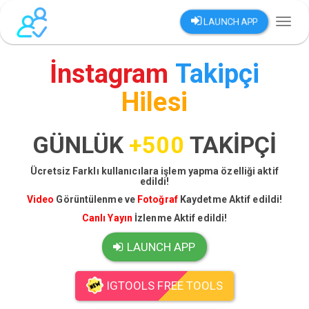
LAUNCH APP
Toggl
naviga
İnstagram
Takipçi
Hilesi
GÜNLÜK
+500
TAKİPÇİ
Ücretsiz Farklı kullanıcılara işlem yapma özelliği aktif
edildi!
Video
Görüntülenme ve
Fotoğraf
Kaydetme Aktif edildi!
Canlı Yayın
İzlenme Aktif edildi!
LAUNCH APP
IGTOOLS FREE TOOLS