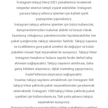
İnstagram takipçi hilesi 2021 paketlerimizi incelemek
isteyenler sitemizi tertipli ziyaret edebilirler. İnstagram
parasız takipçi arttırma işlemleri için kaliteli içerik
paylaşımları yapmalısınız.
İnstagram takipçi arttirma işlemleri için bütün kullanıcılar,
danışmanlarımızdan malumat alabilir ve hususi olarak
hazırlamış olduğumuz paketlerimizden faydalanabilirler. Her
paket içeriğimizde, takipçi rakamları farklıdır. Takipçi sayısına
ve özelliklerine gore paket ücretleri de değişiyor ve bütün
paketleri müsait fiyat seçenekleri ile sunuyoruz. Takipçi hilesi
Instagram hesabınızı fazlaca sayıda ferdin derhal takip
etmesini sağlayacaktır. Takipçi sayısının artırılması, daha
geniş kitlelere ulaşmanızı, dijital marketing yapıyorsanız,
hedef kitlenize ulaşmanızı sağlayacaktır.
İnsanlar, takipçi sayılarını artırabilmek için İnstagram 500
takipçi hilesi şeklinde paket seçeneklerinden yararlanmak
istemektedir. İnstagram 1000 takipçi hilesi şeklinde paket
içerikleri için kullanıcılarımıza, Türk yada yabancı takipçi
seçenekleri sunuyoruz.
Firmamız tarafınca sunulan takipçi hilesi paketlerinin içerikleri