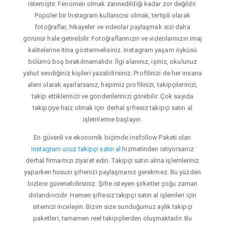
istemiştir. Fenomen olmak zannedildiği kadar zor değildir.
Popüler bir İnstagram kullanıcısı olmak, tertipli olarak
fotoğraflar, hikayeler ve videolar paylaşmak sizi daha
görünür hale getirebilir. Fotoğraflarınızın ve videolarınızın imaj
kalitelerine itina göstermelisiniz. Instagram yaşam öyküsü
bölümü boş bırakılmamalıdır. İlgi alanınız, işiniz, okulunuz
yahut sevdiğiniz kişileri yazabilirsiniz. Profilinizi de her insana
aleni olarak ayarlarsanız, hepimiz profilinizi, takipçilerinizi,
takip ettiklerinizi ve gönderilerinizi görebilir. Çok sayıda
takipçiye haiz olmak için derhal şifresiz takipçi satın al
işlemlerine başlayın.
En güvenli ve ekonomik biçimde insfollow Paketi olan
instagram ucuz takipçi satın al
hizmetinden istiyorsanız
derhal firmamızı ziyaret edin. Takipçi satın alma işlemleriniz
yaparken hususi şifrenizi paylaşmanız gerekmez. Bu yüzden
bizlere güvenebilirsiniz. Şifre isteyen şirketler çoğu zaman
dolandırıcıdır. Hemen şifresiz takipçi satın al işlemleri için
sitemizi inceleyin. Bizim size sunduğumuz aylık takipçi
paketleri, tamamen reel takipçilerden oluşmaktadır. Bu