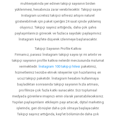
muhteviyatında yer edinen takipçi sayısının birden
yüklenmesi, hesabınıza zarar verebilecektir. Takipçi sayısı
Instagram ucretsiz takipci sifresiz artışını naturel
gösterebilmek için paket içeriğini 24 saat içinde yüklemiş
oluyoruz. Takipçi sayınız arttığında, daha çok şahıs
paylaşımlarınızı görecek ve fazlaca sayıdaki paylaşımınız
İnstagram keşfete düşerek izlenmeye başlanacaktır.
Takipçi Sayısının Profile Katkısı
Firmamız, parasız İnstagram takipçi sayısı iyi mi artırılır ve
takipçi sayısının profile katkısı nelerdir mevzusunda malumat
vermektedir.
İnstagram 100 takipçi hilesi
paketimiz,
hizmetleriniz tecrübe etmek isteyenler için hazırlanmış en
ucuz takipçi paketidir. İnstagram hesabını kullanmaya
başladıktan sonrasında takipçi sayısının hızla artması,
profilinize çok fazla katkı sunacaktır. Sizi toplumsal
medyada görenlere imajınızı emin olarak yansıtabileceksiniz.
Yapılan paylaşımların etkileşim payı artacak, dijital marketing
işlerinde, geri dönüşler daha çok olmaya başlayacaktır.
Takipçi sayınız arttığında, keşfet bölümünde daha çok