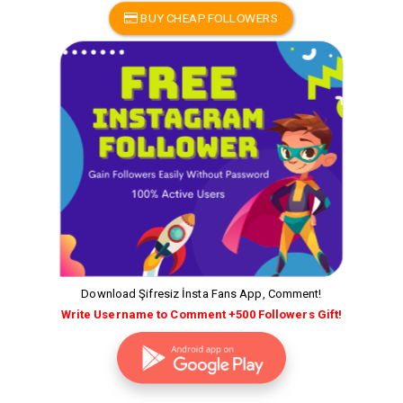
BUY CHEAP FOLLOWERS
Download Şifresiz İnsta Fans App, Comment!
Write Username to Comment +500 Followers Gift!