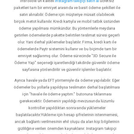
İnsfollow'un kaliteli
instagram takipçi satın al
ücretsiz
paketleri tam bir emniyet arasında ve basit ödeme şekilleri ile
satın alınabilir. Ödeme için müşteriye müsait olabilecek
birçok metot kullanılır. Kredi kartıyla ve mobil tatbik üstünden
ödeme yapılması mümkündür. Bu yöntemlerle meydana
getirilen ödemelerde pakette belirtilen teslimat süresi geçerli
olur. Yani derhal yüklemeler başlatılır. Firma, kredi kartı ile
ödemelerde Paytr sistemini kullanır ve bu biçimde tam bir
emniyet sağlanmış olur. Ödeme sürecinde "3D Secure ile
Ödeme Yap" seçeneği işaretlendiği takdirde güvenilir ödeme
sayfasına yönlendirilir ve güvenilir işlemler başlatılır.
Ayrıca havale yada EFT yöntemiyle da ödeme yapılabilir. Eğer
ödemeler bu yollarla yapıldıysa teslimatın derhal başlatılması
için "havale ile ödeme yaptım." butonuna tıklanması
gerekecektir. Ödemenin yapıldığı mevzusunda lüzumlu
kontroller yapıldıktan sonrasında yüklemeler
başlatılacaktır.Yükleme için hesap şifrelerinin istenmemesi,
ancak bağlantı verilmesinin ehil oluşu da alan kişi bilgilerinin
gizliliğine verilen önemden kaynaklanır. Instagram takipçi