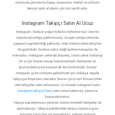
mevzuda içinizde bir kaygı oluşmasın. Kaliteli ve şifresiz
takipçi satın al işlemi için bizi tercih edin.
Instagram Takipçi Satın Al Ucuz
Instagram, fazlaca yoğun kullanıcı kitlesine haiz olan bir
toplumsal medya platformudur. Sosyal medya üstünde
paylaşım yapılabildiği şeklinde, öteki kullanıcılarla iletişime
de geçilebilir. Sadece şahıs değil işletme hesapları da
mevcuttur. Instagram üstünde alışveriş, tecim yahut herhangi
bir iş için birçok hesap bulunmaktadır. Reklamlar ve
sponsorlarla para kazanmak da mümkündür. Sosyal
medyada iyi bir noktada gelebilmek için oldukça sayıda
takipçiye ihtiyacınız olacaktır. Bunun için bizim firmamızdan
reel takipçiler satın almalısınız. En müsait instagram kalıcı
instagram takipçi hilesi
satın alma hakkında, sitemize
başvurabilirsiniz.
Takipçi paketlerimizin yanında sizlere muhtelif hediyeler de
sunmaktayız. Takipçi paketindeki takipçi sayısına gore
armağan takipçiler de vermekteyiz. Hemen teslimat