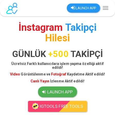
LAUNCH APP
Toggl
naviga
İnstagram
Takipçi
Hilesi
GÜNLÜK
+500
TAKİPÇİ
Ücretsiz Farklı kullanıcılara işlem yapma özelliği aktif
edildi!
Video
Görüntülenme ve
Fotoğraf
Kaydetme Aktif edildi!
Canlı Yayın
İzlenme Aktif edildi!
LAUNCH APP
IGTOOLS FREE TOOLS