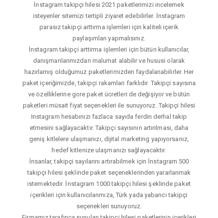
İnstagram takipçi hilesi 2021 paketlerimizi incelemek
isteyenler sitemizi tertipli ziyaret edebilirler. İnstagram
parasız takipçi arttırma işlemleri için kaliteli içerik
paylaşımları yapmalısınız.
İnstagram takipçi arttirma işlemleri için bütün kullanıcılar,
danışmanlarımızdan malumat alabilir ve hususi olarak
hazırlamış olduğumuz paketlerimizden faydalanabilirler. Her
paket içeriğimizde, takipçi rakamları farklıdır. Takipçi sayısına
ve özelliklerine gore paket ücretleri de değişiyor ve bütün
paketleri müsait fiyat seçenekleri ile sunuyoruz. Takipçi hilesi
Instagram hesabınızı fazlaca sayıda ferdin derhal takip
etmesini sağlayacaktır. Takipçi sayısının artırılması, daha
geniş kitlelere ulaşmanızı, dijital marketing yapıyorsanız,
hedef kitlenize ulaşmanızı sağlayacaktır.
İnsanlar, takipçi sayılarını artırabilmek için İnstagram 500
takipçi hilesi şeklinde paket seçeneklerinden yararlanmak
istemektedir. İnstagram 1000 takipçi hilesi şeklinde paket
içerikleri için kullanıcılarımıza, Türk yada yabancı takipçi
seçenekleri sunuyoruz.
Firmamız tarafınca sunulan takipçi hilesi paketlerinin içerikleri