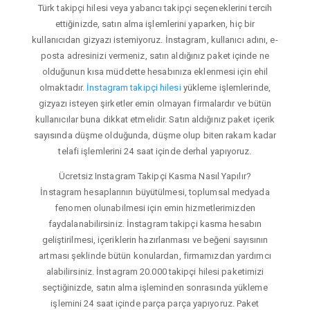
Türk takipçi hilesi veya yabancı takipçi seçeneklerini tercih
ettiğinizde, satın alma işlemlerini yaparken, hiç bir
kullanıcıdan gizyazı istemiyoruz. İnstagram, kullanıcı adını, e-
posta adresinizi vermeniz, satın aldığınız paket içinde ne
olduğunun kısa müddette hesabınıza eklenmesi için ehil
olmaktadır.
İnstagram takipçi hilesi
yükleme işlemlerinde,
gizyazı isteyen şirketler emin olmayan firmalardır ve bütün
kullanıcılar buna dikkat etmelidir. Satın aldığınız paket içerik
sayısında düşme olduğunda, düşme olup biten rakam kadar
telafi işlemlerini 24 saat içinde derhal yapıyoruz.
Ücretsiz Instagram Takipçi Kasma Nasıl Yapılır?
İnstagram hesaplarının büyütülmesi, toplumsal medyada
fenomen olunabilmesi için emin hizmetlerimizden
faydalanabilirsiniz. İnstagram takipçi kasma hesabın
geliştirilmesi, içeriklerin hazırlanması ve beğeni sayısının
artması şeklinde bütün konulardan, firmamızdan yardımcı
alabilirsiniz. İnstagram 20.000 takipçi hilesi paketimizi
seçtiğinizde, satın alma işleminden sonrasında yükleme
işlemini 24 saat içinde parça parça yapıyoruz. Paket