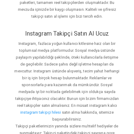
paketleri, tamamen reel takipçilerden oluşmaktadır. Bu
mevzuda içinizde bir kaygı oluşmasın. Kaliteli ve şifresiz
takipçi satın al işlemi için bizi tercih edin.
Instagram Takipçi Satın Al Ucuz
Instagram, fazlaca yoğun kullanıcı kitlesine haiz olan bir
toplumsal medya platformudur. Sosyal medya üstünde
paylaşım yapılabildiği şeklinde, öteki kullanıcılarla iletişime
de geçilebilir. Sadece şahıs değil işletme hesapları da
mevcuttur. Instagram üstünde alışveriş, tecim yahut herhangi
bir iş için birçok hesap bulunmaktadır. Reklamlar ve
sponsorlarla para kazanmak da mümkündür. Sosyal
medyada iyi bir noktada gelebilmek için oldukça sayıda
takipçiye ihtiyacınız olacaktır. Bunun için bizim firmamızdan
reel takipçiler satın almalısınız. En müsait instagram kalıcı
instagram takipçi hilesi
satın alma hakkında, sitemize
başvurabilirsiniz.
Takipçi paketlerimizin yanında sizlere muhtelif hediyeler de
sunmaktayız. Takipçi paketindeki takipçi sayısına gore