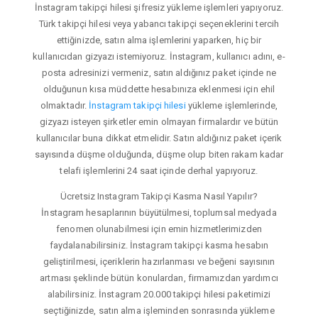
İnstagram takipçi hilesi şifresiz yükleme işlemleri yapıyoruz.
Türk takipçi hilesi veya yabancı takipçi seçeneklerini tercih
ettiğinizde, satın alma işlemlerini yaparken, hiç bir
kullanıcıdan gizyazı istemiyoruz. İnstagram, kullanıcı adını, e-
posta adresinizi vermeniz, satın aldığınız paket içinde ne
olduğunun kısa müddette hesabınıza eklenmesi için ehil
olmaktadır.
İnstagram takipçi hilesi
yükleme işlemlerinde,
gizyazı isteyen şirketler emin olmayan firmalardır ve bütün
kullanıcılar buna dikkat etmelidir. Satın aldığınız paket içerik
sayısında düşme olduğunda, düşme olup biten rakam kadar
telafi işlemlerini 24 saat içinde derhal yapıyoruz.
Ücretsiz Instagram Takipçi Kasma Nasıl Yapılır?
İnstagram hesaplarının büyütülmesi, toplumsal medyada
fenomen olunabilmesi için emin hizmetlerimizden
faydalanabilirsiniz. İnstagram takipçi kasma hesabın
geliştirilmesi, içeriklerin hazırlanması ve beğeni sayısının
artması şeklinde bütün konulardan, firmamızdan yardımcı
alabilirsiniz. İnstagram 20.000 takipçi hilesi paketimizi
seçtiğinizde, satın alma işleminden sonrasında yükleme