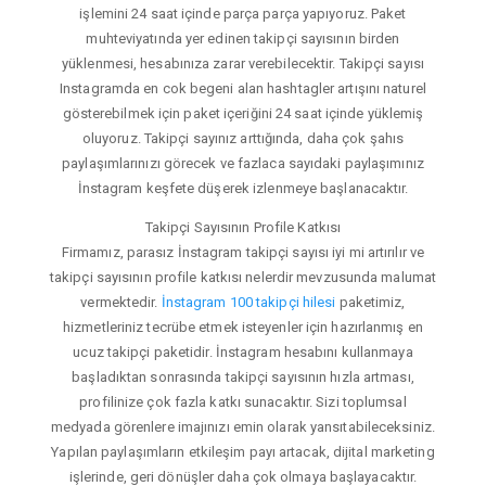
işlemini 24 saat içinde parça parça yapıyoruz. Paket
muhteviyatında yer edinen takipçi sayısının birden
yüklenmesi, hesabınıza zarar verebilecektir. Takipçi sayısı
Instagramda en cok begeni alan hashtagler artışını naturel
gösterebilmek için paket içeriğini 24 saat içinde yüklemiş
oluyoruz. Takipçi sayınız arttığında, daha çok şahıs
paylaşımlarınızı görecek ve fazlaca sayıdaki paylaşımınız
İnstagram keşfete düşerek izlenmeye başlanacaktır.
Takipçi Sayısının Profile Katkısı
Firmamız, parasız İnstagram takipçi sayısı iyi mi artırılır ve
takipçi sayısının profile katkısı nelerdir mevzusunda malumat
vermektedir.
İnstagram 100 takipçi hilesi
paketimiz,
hizmetleriniz tecrübe etmek isteyenler için hazırlanmış en
ucuz takipçi paketidir. İnstagram hesabını kullanmaya
başladıktan sonrasında takipçi sayısının hızla artması,
profilinize çok fazla katkı sunacaktır. Sizi toplumsal
medyada görenlere imajınızı emin olarak yansıtabileceksiniz.
Yapılan paylaşımların etkileşim payı artacak, dijital marketing
işlerinde, geri dönüşler daha çok olmaya başlayacaktır.