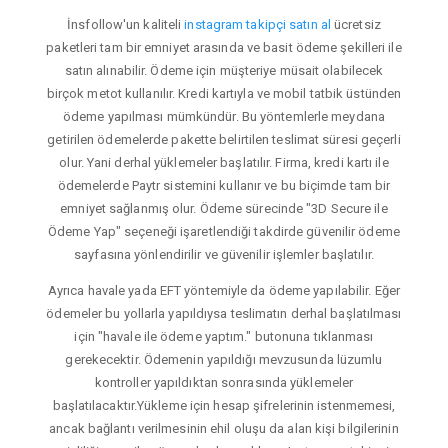
İnsfollow'un kaliteli
instagram takipçi satın al
ücretsiz
paketleri tam bir emniyet arasında ve basit ödeme şekilleri ile
satın alınabilir. Ödeme için müşteriye müsait olabilecek
birçok metot kullanılır. Kredi kartıyla ve mobil tatbik üstünden
ödeme yapılması mümkündür. Bu yöntemlerle meydana
getirilen ödemelerde pakette belirtilen teslimat süresi geçerli
olur. Yani derhal yüklemeler başlatılır. Firma, kredi kartı ile
ödemelerde Paytr sistemini kullanır ve bu biçimde tam bir
emniyet sağlanmış olur. Ödeme sürecinde "3D Secure ile
Ödeme Yap" seçeneği işaretlendiği takdirde güvenilir ödeme
sayfasına yönlendirilir ve güvenilir işlemler başlatılır.
Ayrıca havale yada EFT yöntemiyle da ödeme yapılabilir. Eğer
ödemeler bu yollarla yapıldıysa teslimatın derhal başlatılması
için "havale ile ödeme yaptım." butonuna tıklanması
gerekecektir. Ödemenin yapıldığı mevzusunda lüzumlu
kontroller yapıldıktan sonrasında yüklemeler
başlatılacaktır.Yükleme için hesap şifrelerinin istenmemesi,
ancak bağlantı verilmesinin ehil oluşu da alan kişi bilgilerinin