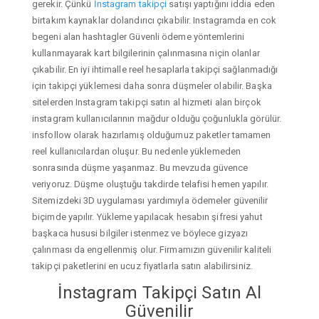
gerekir. Çünkü
İnstagram takipçi
satışı yaptığını iddia eden
birtakım kaynaklar dolandırıcı çıkabilir. Instagramda en cok
begeni alan hashtagler Güvenli ödeme yöntemlerini
kullanmayarak kart bilgilerinin çalınmasına niçin olanlar
çıkabilir. En iyi ihtimalle reel hesaplarla takipçi sağlanmadığı
için takipçi yüklemesi daha sonra düşmeler olabilir. Başka
sitelerden Instagram takipçi satın al hizmeti alan birçok
instagram kullanıcılarının mağdur olduğu çoğunlukla görülür.
insfollow olarak hazırlamış olduğumuz paketler tamamen
reel kullanıcılardan oluşur. Bu nedenle yüklemeden
sonrasında düşme yaşanmaz. Bu mevzuda güvence
veriyoruz. Düşme oluştuğu takdirde telafisi hemen yapılır.
Sitemizdeki 3D uygulaması yardımıyla ödemeler güvenilir
biçimde yapılır. Yükleme yapılacak hesabın şifresi yahut
başkaca hususi bilgiler istenmez ve böylece gizyazı
çalınması da engellenmiş olur. Firmamızın güvenilir kaliteli
takipçi paketlerini en ucuz fiyatlarla satın alabilirsiniz.
İnstagram Takipçi Satın Al
Güvenilir