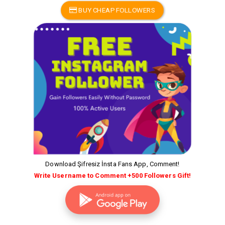
BUY CHEAP FOLLOWERS
Download Şifresiz İnsta Fans App, Comment!
Write Username to Comment +500 Followers Gift!