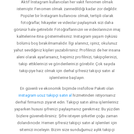
Aktif İnstagram kullanıcıları her vakit fenomen olmak
istemiştir. Fenomen olmak zannedildiği kadar zor değildir.
Popüler bir İnstagram kullanıcısı olmak, tertipli olarak
fotoğraflar, hikayeler ve videolar paylaşmak sizi daha
görünür hale getirebilir. Fotoğraflarınızın ve videolarınızın imaj
kalitelerine itina göstermelisiniz. Instagram yaşam öyküsü
bölümü boş bırakılmamalıdır. İlgi alanınız, işiniz, okulunuz
yahut sevdiğiniz kişileri yazabilirsiniz. Profilinizi de her insana
aleni olarak ayarlarsanız, hepimiz profilinizi, takipçilerinizi,
takip ettiklerinizi ve gönderilerinizi görebilir. Çok sayıda
takipçiye haiz olmak için derhal şifresiz takipçi satın al
işlemlerine başlayın.
En güvenli ve ekonomik biçimde insfollow Paketi olan
instagram ucuz takipçi satın al
hizmetinden istiyorsanız
derhal firmamızı ziyaret edin. Takipçi satın alma işlemleriniz
yaparken hususi şifrenizi paylaşmanız gerekmez. Bu yüzden
bizlere güvenebilirsiniz. Şifre isteyen şirketler çoğu zaman
dolandırıcıdır. Hemen şifresiz takipçi satın al işlemleri için
sitemizi inceleyin. Bizim size sunduğumuz aylık takipçi