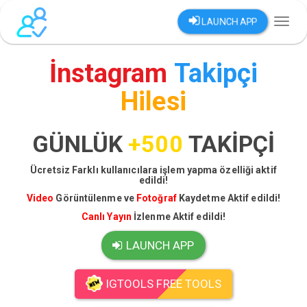
LAUNCH APP
Toggl
naviga
İnstagram
Takipçi
Hilesi
GÜNLÜK
+500
TAKİPÇİ
Ücretsiz Farklı kullanıcılara işlem yapma özelliği aktif
edildi!
Video
Görüntülenme ve
Fotoğraf
Kaydetme Aktif edildi!
Canlı Yayın
İzlenme Aktif edildi!
LAUNCH APP
IGTOOLS FREE TOOLS