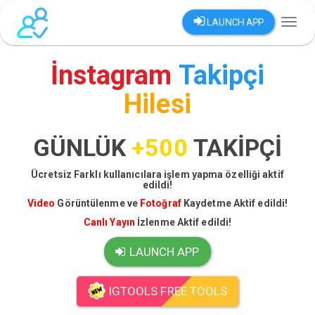
LAUNCH APP
Toggl
naviga
İnstagram
Takipçi
Hilesi
GÜNLÜK
+500
TAKİPÇİ
Ücretsiz Farklı kullanıcılara işlem yapma özelliği aktif
edildi!
Video
Görüntülenme ve
Fotoğraf
Kaydetme Aktif edildi!
Canlı Yayın
İzlenme Aktif edildi!
LAUNCH APP
IGTOOLS FREE TOOLS