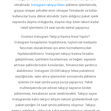
olmaktadır.
İnstagram takipçi hilesi
yükleme işlemlerinde,
gizyazı isteyen şirketler emin olmayan firmalardır ve bütün
kullanıcılar buna dikkat etmelidir. Satın aldığınız paket içerik
sayısında düşme olduğunda, düşme olup biten rakam kadar
telafi işlemlerini 24 saat içinde derhal yapıyoruz.
Ücretsiz Instagram Takipçi Kasma Nasıl Yapılır?
İnstagram hesaplarının büyütülmesi, toplumsal medyada
fenomen olunabilmesi için emin hizmetlerimizden
faydalanabilirsiniz. İnstagram takipçi kasma hesabın
geliştirilmesi, içeriklerin hazırlanması ve beğeni sayısının
artması şeklinde bütün konulardan, firmamızdan yardımcı
alabilirsiniz. İnstagram 20.000 takipçi hilesi paketimizi
seçtiğinizde, satın alma işleminden sonrasında yükleme
işlemini 24 saat içinde parça parça yapıyoruz. Paket
muhteviyatında yer edinen takipçi sayısının birden
yüklenmesi, hesabınıza zarar verebilecektir. Takipçi sayısı
Instagramda kalici takipci artışını naturel gösterebilmek için
paket içeriğini 24 saat içinde yüklemiş oluyoruz. Takipçi
sayınız arttığında, daha çok şahıs paylaşımlarınızı görecek ve