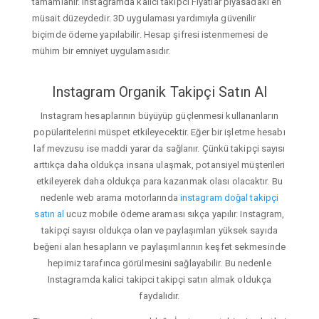
tamamlanır. Instagramda kalici takipci Fiyatlar piyasadaki en
müsait düzeydedir. 3D uygulaması yardımıyla güvenilir
biçimde ödeme yapılabilir. Hesap şifresi istenmemesi de
mühim bir emniyet uygulamasıdır.
Instagram Organik Takipçi Satın Al
Instagram hesaplarının büyüyüp güçlenmesi kullananların
popülaritelerini müspet etkileyecektir. Eğer bir işletme hesabı
laf mevzusu ise maddi yarar da sağlanır. Çünkü takipçi sayısı
arttıkça daha oldukça insana ulaşmak, potansiyel müşterileri
etkileyerek daha oldukça para kazanmak olası olacaktır. Bu
nedenle web arama motorlarında
instagram doğal takipçi
satın al
ucuz mobile ödeme araması sıkça yapılır. Instagram,
takipçi sayısı oldukça olan ve paylaşımları yüksek sayıda
beğeni alan hesapların ve paylaşımlarının keşfet sekmesinde
hepimiz tarafınca görülmesini sağlayabilir. Bu nedenle
Instagramda kalici takipci takipçi satın almak oldukça
faydalıdır.