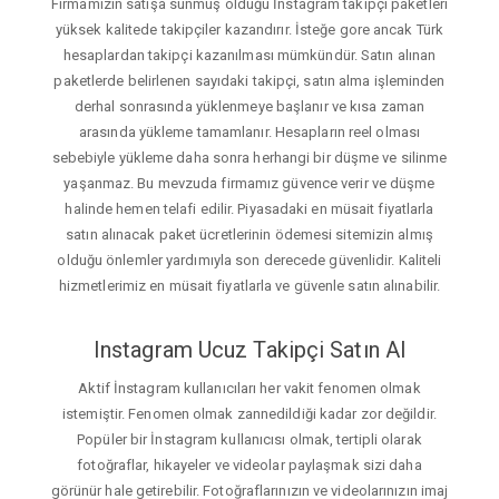
Firmamızın satışa sunmuş olduğu İnstagram takipçi paketleri
yüksek kalitede takipçiler kazandırır. İsteğe gore ancak Türk
hesaplardan takipçi kazanılması mümkündür. Satın alınan
paketlerde belirlenen sayıdaki takipçi, satın alma işleminden
derhal sonrasında yüklenmeye başlanır ve kısa zaman
arasında yükleme tamamlanır. Hesapların reel olması
sebebiyle yükleme daha sonra herhangi bir düşme ve silinme
yaşanmaz. Bu mevzuda firmamız güvence verir ve düşme
halinde hemen telafi edilir. Piyasadaki en müsait fiyatlarla
satın alınacak paket ücretlerinin ödemesi sitemizin almış
olduğu önlemler yardımıyla son derecede güvenlidir. Kaliteli
hizmetlerimiz en müsait fiyatlarla ve güvenle satın alınabilir.
Instagram Ucuz Takipçi Satın Al
Aktif İnstagram kullanıcıları her vakit fenomen olmak
istemiştir. Fenomen olmak zannedildiği kadar zor değildir.
Popüler bir İnstagram kullanıcısı olmak, tertipli olarak
fotoğraflar, hikayeler ve videolar paylaşmak sizi daha
görünür hale getirebilir. Fotoğraflarınızın ve videolarınızın imaj