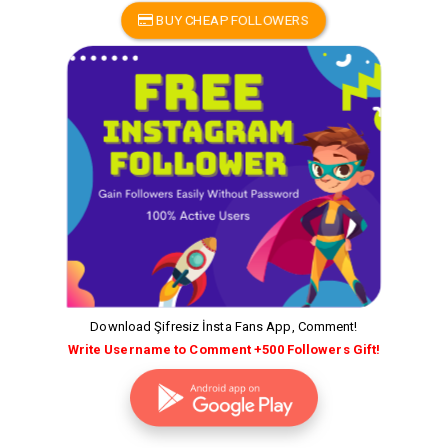
BUY CHEAP FOLLOWERS
Download Şifresiz İnsta Fans App, Comment!
Write Username to Comment +500 Followers Gift!