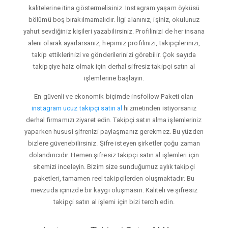
kalitelerine itina göstermelisiniz. Instagram yaşam öyküsü
bölümü boş bırakılmamalıdır. İlgi alanınız, işiniz, okulunuz
yahut sevdiğiniz kişileri yazabilirsiniz. Profilinizi de her insana
aleni olarak ayarlarsanız, hepimiz profilinizi, takipçilerinizi,
takip ettiklerinizi ve gönderilerinizi görebilir. Çok sayıda
takipçiye haiz olmak için derhal şifresiz takipçi satın al
işlemlerine başlayın.
En güvenli ve ekonomik biçimde insfollow Paketi olan
instagram ucuz takipçi satın al
hizmetinden istiyorsanız
derhal firmamızı ziyaret edin. Takipçi satın alma işlemleriniz
yaparken hususi şifrenizi paylaşmanız gerekmez. Bu yüzden
bizlere güvenebilirsiniz. Şifre isteyen şirketler çoğu zaman
dolandırıcıdır. Hemen şifresiz takipçi satın al işlemleri için
sitemizi inceleyin. Bizim size sunduğumuz aylık takipçi
paketleri, tamamen reel takipçilerden oluşmaktadır. Bu
mevzuda içinizde bir kaygı oluşmasın. Kaliteli ve şifresiz
takipçi satın al işlemi için bizi tercih edin.