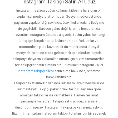
Instagram Takipçi Satın Al Ucuz
Instagram, fazlaca yoğun kullanıcı kitlesine haiz olan bir
toplumsal medya platformudur. Sosyal medya üstünde
paylaşım yapılabildiği şeklinde, öteki kullanıcılarla iletişime
de geçilebilir. Sadece şahıs değil işletme hesapları da
mevcuttur. Instagram üstünde alışveriş, tecim yahut herhangi
bir iş için birçok hesap bulunmaktadır. Reklamlar ve
sponsorlarla para kazanmak da mümkündür. Sosyal
medyada iyi bir noktada gelebilmek için oldukça sayıda
takipçiye ihtiyacınız olacaktır. Bunun için bizim firmamızdan
reel takipçiler satın almalısınız. En müsait instagram kalıcı
instagram takipçi hilesi
satın alma hakkında, sitemize
başvurabilirsiniz.
Takipçi paketlerimizin yanında sizlere muhtelif hediyeler de
sunmaktayız. Takipçi paketindeki takipçi sayısına gore
armağan takipçiler de vermekteyiz. Hemen teslimat
yardımıyla Instagram takipçi satın al ucuz sizi asla
düşündürmeyecek. Instagram takipçi paketlerimiz aylıktır.
Bizim firmamızdan instagram takipçi tutarları için bir seçenek