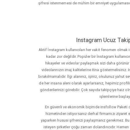
şifresi istenmemesi de mühim bir emniyet uygulamasıd
Instagram Ucuz Takip
Aktif İnstagram kullanıcıları her vakit fenomen olmak
kadar zor değildir. Popüler bir İnstagram kullanıcıs
hikayeler ve videolar paylaşmak sizi daha görünür ha
videolarınızın imaj kalitelerine itina göstermelisin
bırakılmamalıdır. İlgi alanınız, işiniz, okulunuz yahut sevd
de her insana aleni olarak ayarlarsanız, hepimiz profiliniz
gönderilerinizi görebilir. Çok sayıda takipçiye haiz olm
işlemlerine başlay
En güvenli ve ekonomik biçimde insfollow Paketi 
hizmetinden istiyorsanız derhal firmamızı ziyaret e
yaparken hususi şifrenizi paylaşmanız gerekmez. Bu y
isteyen şirketler çoğu zaman dolandırıcıdır. Hemen şi