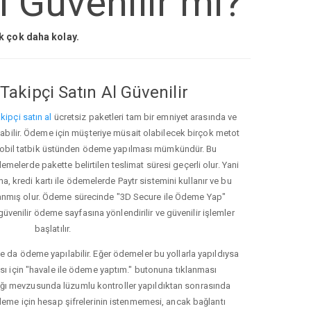
i Güvenilir mi?
ak çok daha kolay.
Takipçi Satın Al Güvenilir
kipçi satın al
ücretsiz paketleri tam bir emniyet arasında ve
ınabilir. Ödeme için müşteriye müsait olabilecek birçok metot
ve mobil tatbik üstünden ödeme yapılması mümkündür. Bu
melerde pakette belirtilen teslimat süresi geçerli olur. Yani
ma, kredi kartı ile ödemelerde Paytr sistemini kullanır ve bu
anmış olur. Ödeme sürecinde "3D Secure ile Ödeme Yap"
güvenilir ödeme sayfasına yönlendirilir ve güvenilir işlemler
başlatılır.
e da ödeme yapılabilir. Eğer ödemeler bu yollarla yapıldıysa
ası için "havale ile ödeme yaptım." butonuna tıklanması
ığı mevzusunda lüzumlu kontroller yapıldıktan sonrasında
kleme için hesap şifrelerinin istenmemesi, ancak bağlantı