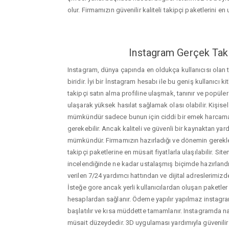
olur. Firmamızın güvenilir kaliteli takipçi paketlerini en u
Instagram Gerçek Taki
Instagram, dünya çapında en oldukça kullanıcısı olan
biridir. İyi bir İnstagram hesabı ile bu geniş kullanıcı k
takipçi satın alma profiline ulaşmak, tanınır ve popüler
ulaşarak yüksek hasılat sağlamak olası olabilir. Kişis
mümkündür sadece bunun için ciddi bir emek harca
gerekebilir. Ancak kaliteli ve güvenli bir kaynaktan ya
mümkündür. Firmamızın hazırladığı ve dönemin gerekle
takipçi paketlerine en müsait fiyatlarla ulaşılabilir. Si
incelendiğinde ne kadar ustalaşmış biçimde hazırlandığ
verilen 7/24 yardımcı hattından ve dijital adreslerimizden
İsteğe gore ancak yerli kullanıcılardan oluşan paketler de
hesaplardan sağlanır. Ödeme yapılır yapılmaz instagram
başlatılır ve kısa müddette tamamlanır. Instagramda nas
müsait düzeydedir. 3D uygulaması yardımıyla güvenilir