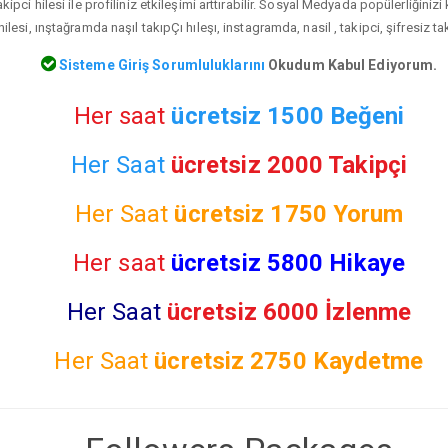
ipci hilesi ile profiliniz etkileşimi arttırabilir. Sosyal Medyada popülerliğiniz
ilesi, ınştağramda naşıl takıpÇı hıleşı, instagramda, nasil , takipci, şifresiz t
Sisteme Giriş Sorumluluklarını
Okudum Kabul Ediyorum.
Her saat
ücretsiz 1500 Beğeni
Her Saat
ücretsiz 2000 Takipçi
Her Saat
ücretsiz
1750 Yorum
Her saat
ücretsiz 5800 Hikaye
Her Saat
ücretsiz 6000 İzlenme
Her Saat
ücretsiz
2750 Kaydetme