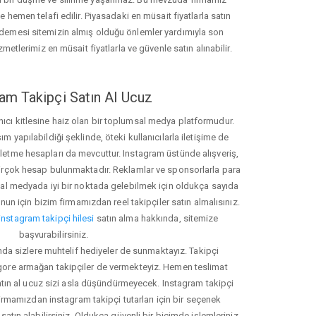
hemen telafi edilir. Piyasadaki en müsait fiyatlarla satın
ödemesi sitemizin almış olduğu önlemler yardımıyla son
zmetlerimiz en müsait fiyatlarla ve güvenle satın alınabilir.
am Takipçi Satın Al Ucuz
nıcı kitlesine haiz olan bir toplumsal medya platformudur.
yapılabildiği şeklinde, öteki kullanıcılarla iletişime de
işletme hesapları da mevcuttur. Instagram üstünde alışveriş,
 birçok hesap bulunmaktadır. Reklamlar ve sponsorlarla para
 medyada iyi bir noktada gelebilmek için oldukça sayıda
unun için bizim firmamızdan reel takipçiler satın almalısınız.
instagram takipçi hilesi
satın alma hakkında, sitemize
başvurabilirsiniz.
nda sizlere muhtelif hediyeler de sunmaktayız. Takipçi
 gore armağan takipçiler de vermekteyiz. Hemen teslimat
atın al ucuz sizi asla düşündürmeyecek. Instagram takipçi
 firmamızdan instagram takipçi tutarları için bir seçenek
satın alabilirsiniz. Oldukça güvenli bir biçimde işlemleriniz