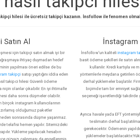
asil takipci hiles
kipçi hilesi ile ücretsiz takipçi kazanın. İnsfollow ile fenomen olm
 Satın Al
İnstagram 
esi için takipçi satın almak iyi bir
İnsfollow'un kaliteli
instagram ta
 uğraşmaya ihtiyaç duymadan hedef
basit ödeme şekilleri ile satın al
eminin yapılması öneri edilse de bu
kullanılır. Kredi kartıyla 
ram takipçi
satışı yaptığını iddia eden
yöntemlerle meydana getirilen öde
asil takipci hilesi Güvenli ödeme
derhal yüklemeler başlatılır. Fir
için olanlar çıkabilir. En iyi ihtimalle
biçimde tam bir emniyet sağl
mesi daha sonra düşmeler olabilir.
seçeneği işaretlendiği takdirde 
n birçok instagram kullanıcılarının
azırlamış olduğumuz paketler
Ayrıca havale yada EFT yöntemiyl
klemeden sonrasında düşme yaşanmaz.
teslimatın derhal başlatılm
e telafisi hemen yapılır. Sitemizdeki
gerekecektir. Ödemenin yapıld
apılır. Yükleme yapılacak hesabın
yüklemeler başlatılacaktır.Yü
lece gizyazı çalınması da engellenmiş