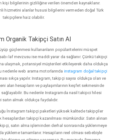
 kişi bilgilerinin gizliliğine verilen önemden kaynaklanır.
nli hizmetini alanlar hususi bilgilerini vermeden doğal Türk
takipçilere haiz olabilir.
m Organik Takipçi Satın Al
üyüp güçlenmesi kullananların popülaritelerini müspet
hesabı laf mevzusu ise maddi yarar da sağlanır. Çünkü takipçi
na ulaşmak, potansiyel müşterileri etkileyerek daha oldukça
 Bu nedenle web arama motorlarında
instagram doğal takipçi
ı sıkça yapılır. Instagram, takipçi sayısı oldukça olan ve
eni alan hesapların ve paylaşımlarının keşfet sekmesinde
sağlayabilir. Bu nedenle Instagramda nasil takipci hilesi
i satın almak oldukça faydalıdır.
u İnstagram takipçi paketleri yüksek kalitede takipçiler
rk hesaplardan takipçi kazanılması mümkündür. Satın alınan
akipçi, satın alma işleminden derhal sonrasında yüklenmeye
da yükleme tamamlanır. Hesapların reel olması sebebiyle
i bir düşme ve silinme yaşanmaz. Bu mevzuda firmamız