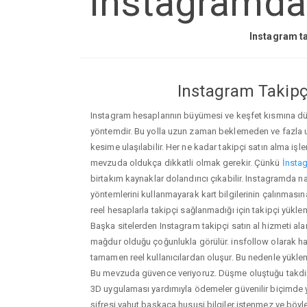
Instagramda n
Instagram ta
Instagram Takipçi
Instagram hesaplarının büyümesi ve keşfet kısmına düşm
yöntemdir. Bu yolla uzun zaman beklemeden ve fazla
kesime ulaşılabilir. Her ne kadar takipçi satın alma işl
mevzuda oldukça dikkatli olmak gerekir. Çünkü
İnstag
birtakım kaynaklar dolandırıcı çıkabilir. Instagramda n
yöntemlerini kullanmayarak kart bilgilerinin çalınmasına n
reel hesaplarla takipçi sağlanmadığı için takipçi yükle
Başka sitelerden Instagram takipçi satın al hizmeti ala
mağdur olduğu çoğunlukla görülür. insfollow olarak h
tamamen reel kullanıcılardan oluşur. Bu nedenle yü
Bu mevzuda güvence veriyoruz. Düşme oluştuğu takdird
3D uygulaması yardımıyla ödemeler güvenilir biçimde y
şifresi yahut başkaca hususi bilgiler istenmez ve böy