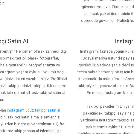
ır.
güvence verir ve düşme halinde 
alınacak paket ücretlerinin 
derecede güvenlidir. Kaliteli hi
çi Satın Al
Instagr
 istemiştir. Fenomen olmak zannedildiği
Instagram, fazlaca yoğun kulla
ı olmak, tertipli olarak fotoğraflar,
Sosyal medya üstünde paylaşım 
le getirebilir. Fotoğraflarınızın ve
geçilebilir. Sadece şahıs değil 
iz. Instagram yaşam öyküsü bölümü boş
tecim yahut herhangi bir iş için
iğiniz kişileri yazabilirsiniz. Profilinizi
kazanmak da mümkündür. Sosyal
i, takipçilerinizi, takip ettiklerinizi ve
takipçiye ihtiyacınız olacaktır. B
ak için derhal şifresiz takipçi satın al
En müsait instagram kalıcı
ın.
Takipçi paketlerimizin yanı
olan
instagram ucuz takipçi satın al
paketindeki takipçi sayısına
din. Takipçi satın alma işlemleriniz
yardımıyla Instagram takipçi s
üzden bizlere güvenebilirsiniz. Şifre
paketlerimiz aylıktır. Bizim
fresiz takipçi satın al işlemleri için
belirledikten sonrasında, derhal 