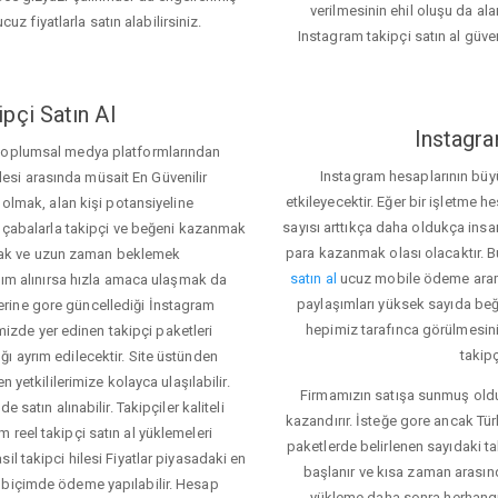
verilmesinin ehil oluşu da alan
cuz fiyatlarla satın alabilirsiniz.
Instagram takipçi satın al güve
pçi Satın Al
Instagra
 toplumsal medya platformlarından
Instagram hesaplarının büy
itlesi arasında müsait En Güvenilir
etkileyecektir. Eğer bir işletme 
 olmak, alan kişi potansiyeline
sayısı arttıkça daha oldukça insa
el çabalarla takipçi ve beğeni kazanmak
para kazanmak olası olacaktır.
mak ve uzun zaman beklemek
satın al
ucuz mobile ödeme aramas
rdım alınırsa hızla amaca ulaşmak da
paylaşımları yüksek sayıda beğ
rine gore güncellediği İnstagram
hepimiz tarafınca görülmesini 
temizde yer edinen takipçi paketleri
takipç
ı ayrım edilecektir. Site üstünden
 yetkililerimize kolayca ulaşılabilir.
Firmamızın satışa sunmuş olduğ
 satın alınabilir. Takipçiler kaliteli
kazandırır. İsteğe gore ancak Tü
 reel takipçi satın al yüklemeleri
paketlerde belirlenen sayıdaki t
il takipci hilesi Fiyatlar piyasadaki en
başlanır ve kısa zaman arasın
 biçimde ödeme yapılabilir. Hesap
yükleme daha sonra herhang