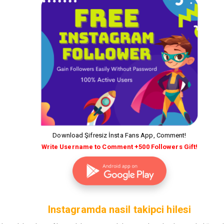
Download Şifresiz İnsta Fans App, Comment!
Write Username to Comment +500 Followers Gift!
Instagramda nasil takipci hilesi