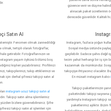
ır.
güvence verir ve düşme halinde 
alınacak paket ücretlerinin 
derecede güvenlidir. Kaliteli hi
çi Satın Al
Instagr
 istemiştir. Fenomen olmak zannedildiği
Instagram, fazlaca yoğun kulla
ı olmak, tertipli olarak fotoğraflar,
Sosyal medya üstünde paylaşım 
le getirebilir. Fotoğraflarınızın ve
geçilebilir. Sadece şahıs değil 
iz. Instagram yaşam öyküsü bölümü boş
tecim yahut herhangi bir iş için
iğiniz kişileri yazabilirsiniz. Profilinizi
kazanmak da mümkündür. Sosyal
i, takipçilerinizi, takip ettiklerinizi ve
takipçiye ihtiyacınız olacaktır. B
ak için derhal şifresiz takipçi satın al
En müsait instagram kalıcı
ın.
Takipçi paketlerimizin yanı
olan
instagram ucuz takipçi satın al
paketindeki takipçi sayısına
din. Takipçi satın alma işlemleriniz
yardımıyla Instagram takipçi s
üzden bizlere güvenebilirsiniz. Şifre
paketlerimiz aylıktır. Bizim
fresiz takipçi satın al işlemleri için
belirledikten sonrasında, derhal 