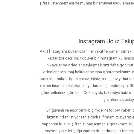
şifresi istenmemesi de mühim bir emniyet uygulamasıd
Instagram Ucuz Takip
Aktif İnstagram kullanıcıları her vakit fenomen olmak
kadar zor değildir. Popüler bir İnstagram kullanıcıs
hikayeler ve videolar paylaşmak sizi daha görünür ha
videolarınızın imaj kalitelerine itina göstermelisin
bırakılmamalıdır. İlgi alanınız, işiniz, okulunuz yahut sevd
de her insana aleni olarak ayarlarsanız, hepimiz profiliniz
gönderilerinizi görebilir. Çok sayıda takipçiye haiz olm
işlemlerine başlay
En güvenli ve ekonomik biçimde insfollow Paketi 
hizmetinden istiyorsanız derhal firmamızı ziyaret e
yaparken hususi şifrenizi paylaşmanız gerekmez. Bu y
isteyen şirketler çoğu zaman dolandırıcıdır. Hemen şi