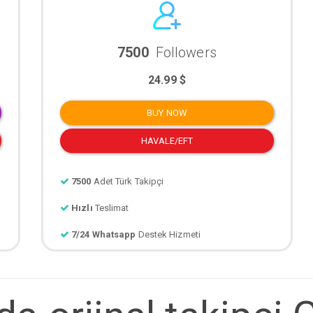
7500
Followers
24.99 $
BUY NOW
HAVALE/EFT
7500
Adet Türk Takipçi
Hızlı
Teslimat
7/24 Whatsapp
Destek Hizmeti