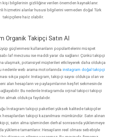
 kişi bilgilerinin gizliliğine verilen önemden kaynaklanır.
nli hizmetini alanlar hususi bilgilerini vermeden doğal Türk
takipçilere haiz olabilir.
m Organik Takipçi Satın Al
üyüp güçlenmesi kullananların popülaritelerini müspet
hesabı laf mevzusu ise maddi yarar da sağlanır. Çünkü takipçi
na ulaşmak, potansiyel müşterileri etkileyerek daha oldukça
 Bu nedenle web arama motorlarında
instagram doğal takipçi
ı sıkça yapılır. Instagram, takipçi sayısı oldukça olan ve
eni alan hesapların ve paylaşımlarının keşfet sekmesinde
ağlayabilir. Bu nedenle Instagramda orjinal takipci takipçi
tın almak oldukça faydalıdır.
u İnstagram takipçi paketleri yüksek kalitede takipçiler
rk hesaplardan takipçi kazanılması mümkündür. Satın alınan
akipçi, satın alma işleminden derhal sonrasında yüklenmeye
da yükleme tamamlanır. Hesapların reel olması sebebiyle
i bir düşme ve silinme yaşanmaz. Bu mevzuda firmamız