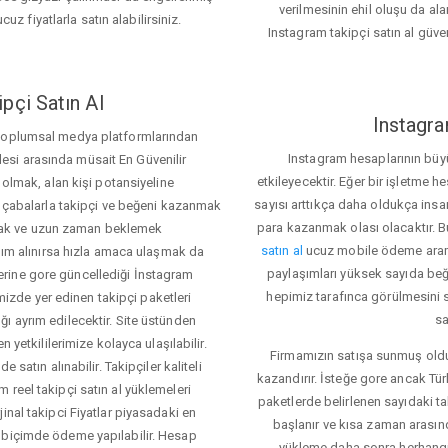
verilmesinin ehil oluşu da alan
cuz fiyatlarla satın alabilirsiniz.
Instagram takipçi satın al güve
pçi Satın Al
Instagra
 toplumsal medya platformlarından
Instagram hesaplarının büy
itlesi arasında müsait En Güvenilir
etkileyecektir. Eğer bir işletme 
 olmak, alan kişi potansiyeline
sayısı arttıkça daha oldukça insa
el çabalarla takipçi ve beğeni kazanmak
para kazanmak olası olacaktır.
mak ve uzun zaman beklemek
satın al
ucuz mobile ödeme aramas
rdım alınırsa hızla amaca ulaşmak da
paylaşımları yüksek sayıda beğ
rine gore güncellediği İnstagram
hepimiz tarafınca görülmesini s
temizde yer edinen takipçi paketleri
sa
ı ayrım edilecektir. Site üstünden
 yetkililerimize kolayca ulaşılabilir.
Firmamızın satışa sunmuş olduğ
 satın alınabilir. Takipçiler kaliteli
kazandırır. İsteğe gore ancak Tü
 reel takipçi satın al yüklemeleri
paketlerde belirlenen sayıdaki t
inal takipci Fiyatlar piyasadaki en
başlanır ve kısa zaman arasın
 biçimde ödeme yapılabilir. Hesap
yükleme daha sonra herhang