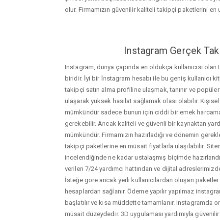
olur. Firmamızın güvenilir kaliteli takipçi paketlerini en u
Instagram Gerçek Taki
Instagram, dünya çapında en oldukça kullanıcısı olan
biridir. İyi bir İnstagram hesabı ile bu geniş kullanıcı k
takipçi satın alma profiline ulaşmak, tanınır ve popüler
ulaşarak yüksek hasılat sağlamak olası olabilir. Kişis
mümkündür sadece bunun için ciddi bir emek harca
gerekebilir. Ancak kaliteli ve güvenli bir kaynaktan ya
mümkündür. Firmamızın hazırladığı ve dönemin gerekle
takipçi paketlerine en müsait fiyatlarla ulaşılabilir. Si
incelendiğinde ne kadar ustalaşmış biçimde hazırlandığ
verilen 7/24 yardımcı hattından ve dijital adreslerimizden
İsteğe gore ancak yerli kullanıcılardan oluşan paketler de
hesaplardan sağlanır. Ödeme yapılır yapılmaz instagram
başlatılır ve kısa müddette tamamlanır. Instagramda orj
müsait düzeydedir. 3D uygulaması yardımıyla güvenilir