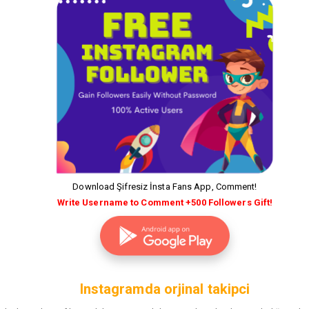
Download Şifresiz İnsta Fans App, Comment!
Write Username to Comment +500 Followers Gift!
Instagramda orjinal takipci