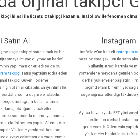
a orjinal takipci G
kipçi hilesi ile ücretsiz takipçi kazanın. İnsfollow ile fenomen olm
 Satın Al
İnstagram 
esi için takipçi satın almak iyi bir
İnsfollow'un kaliteli
instagram ta
 uğraşmaya ihtiyaç duymadan hedef
basit ödeme şekilleri ile satın al
eminin yapılması öneri edilse de bu
kullanılır. Kredi kartıyla 
ram takipçi
satışı yaptığını iddia eden
yöntemlerle meydana getirilen öde
rjinal takipci Güvenli ödeme
derhal yüklemeler başlatılır. Fir
için olanlar çıkabilir. En iyi ihtimalle
biçimde tam bir emniyet sağl
mesi daha sonra düşmeler olabilir.
seçeneği işaretlendiği takdirde 
n birçok instagram kullanıcılarının
azırlamış olduğumuz paketler
Ayrıca havale yada EFT yöntemiyl
klemeden sonrasında düşme yaşanmaz.
teslimatın derhal başlatılm
e telafisi hemen yapılır. Sitemizdeki
gerekecektir. Ödemenin yapıld
apılır. Yükleme yapılacak hesabın
yüklemeler başlatılacaktır.Yü
lece gizyazı çalınması da engellenmiş