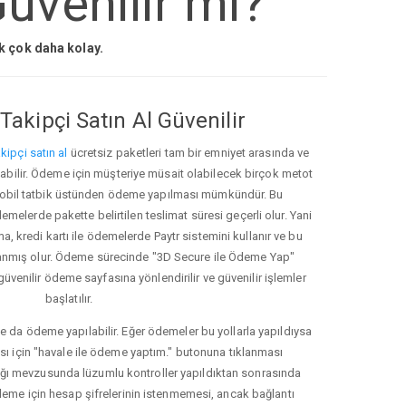
üvenilir mi?
ak çok daha kolay.
Takipçi Satın Al Güvenilir
kipçi satın al
ücretsiz paketleri tam bir emniyet arasında ve
ınabilir. Ödeme için müşteriye müsait olabilecek birçok metot
ve mobil tatbik üstünden ödeme yapılması mümkündür. Bu
melerde pakette belirtilen teslimat süresi geçerli olur. Yani
ma, kredi kartı ile ödemelerde Paytr sistemini kullanır ve bu
anmış olur. Ödeme sürecinde "3D Secure ile Ödeme Yap"
güvenilir ödeme sayfasına yönlendirilir ve güvenilir işlemler
başlatılır.
e da ödeme yapılabilir. Eğer ödemeler bu yollarla yapıldıysa
ası için "havale ile ödeme yaptım." butonuna tıklanması
ığı mevzusunda lüzumlu kontroller yapıldıktan sonrasında
kleme için hesap şifrelerinin istenmemesi, ancak bağlantı