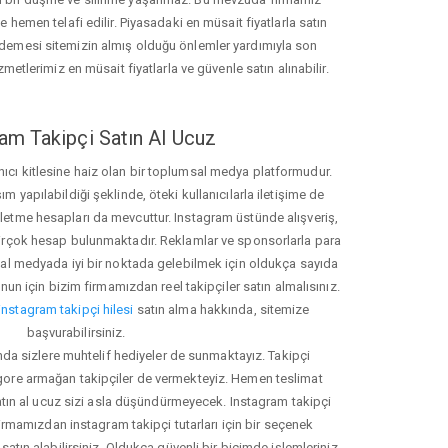
hemen telafi edilir. Piyasadaki en müsait fiyatlarla satın
ödemesi sitemizin almış olduğu önlemler yardımıyla son
zmetlerimiz en müsait fiyatlarla ve güvenle satın alınabilir.
am Takipçi Satın Al Ucuz
nıcı kitlesine haiz olan bir toplumsal medya platformudur.
yapılabildiği şeklinde, öteki kullanıcılarla iletişime de
işletme hesapları da mevcuttur. Instagram üstünde alışveriş,
 birçok hesap bulunmaktadır. Reklamlar ve sponsorlarla para
 medyada iyi bir noktada gelebilmek için oldukça sayıda
unun için bizim firmamızdan reel takipçiler satın almalısınız.
instagram takipçi hilesi
satın alma hakkında, sitemize
başvurabilirsiniz.
nda sizlere muhtelif hediyeler de sunmaktayız. Takipçi
 gore armağan takipçiler de vermekteyiz. Hemen teslimat
atın al ucuz sizi asla düşündürmeyecek. Instagram takipçi
 firmamızdan instagram takipçi tutarları için bir seçenek
satın alabilirsiniz. Oldukça güvenli bir biçimde işlemleriniz