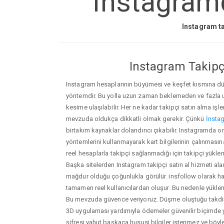
Instagramd
Instagram ta
Instagram Takipçi
Instagram hesaplarının büyümesi ve keşfet kısmına düşm
yöntemdir. Bu yolla uzun zaman beklemeden ve fazla
kesime ulaşılabilir. Her ne kadar takipçi satın alma işl
mevzuda oldukça dikkatli olmak gerekir. Çünkü
İnstag
birtakım kaynaklar dolandırıcı çıkabilir. Instagramda o
yöntemlerini kullanmayarak kart bilgilerinin çalınmasına n
reel hesaplarla takipçi sağlanmadığı için takipçi yükle
Başka sitelerden Instagram takipçi satın al hizmeti ala
mağdur olduğu çoğunlukla görülür. insfollow olarak h
tamamen reel kullanıcılardan oluşur. Bu nedenle yü
Bu mevzuda güvence veriyoruz. Düşme oluştuğu takdird
3D uygulaması yardımıyla ödemeler güvenilir biçimde y
şifresi yahut başkaca hususi bilgiler istenmez ve böy