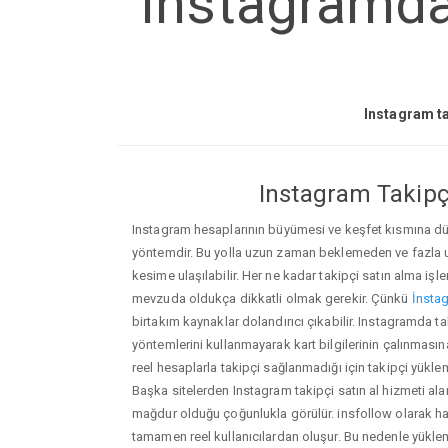
Instagramda 
Instagram ta
Instagram Takipçi
Instagram hesaplarının büyümesi ve keşfet kısmına düşm
yöntemdir. Bu yolla uzun zaman beklemeden ve fazla
kesime ulaşılabilir. Her ne kadar takipçi satın alma işl
mevzuda oldukça dikkatli olmak gerekir. Çünkü
İnstag
birtakım kaynaklar dolandırıcı çıkabilir. Instagramda t
yöntemlerini kullanmayarak kart bilgilerinin çalınmasına n
reel hesaplarla takipçi sağlanmadığı için takipçi yükle
Başka sitelerden Instagram takipçi satın al hizmeti ala
mağdur olduğu çoğunlukla görülür. insfollow olarak h
tamamen reel kullanıcılardan oluşur. Bu nedenle yü