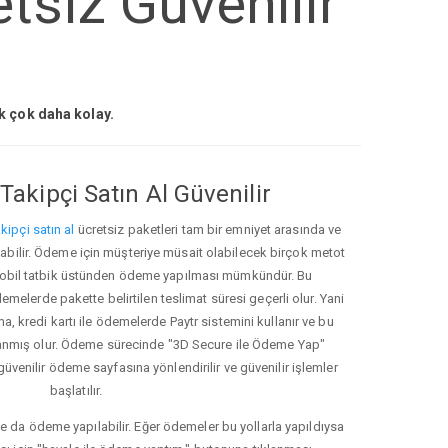
tsiz Güvenilir
ak çok daha kolay.
Takipçi Satın Al Güvenilir
kipçi satın al
ücretsiz paketleri tam bir emniyet arasında ve
ınabilir. Ödeme için müşteriye müsait olabilecek birçok metot
ve mobil tatbik üstünden ödeme yapılması mümkündür. Bu
melerde pakette belirtilen teslimat süresi geçerli olur. Yani
ma, kredi kartı ile ödemelerde Paytr sistemini kullanır ve bu
anmış olur. Ödeme sürecinde "3D Secure ile Ödeme Yap"
güvenilir ödeme sayfasına yönlendirilir ve güvenilir işlemler
başlatılır.
e da ödeme yapılabilir. Eğer ödemeler bu yollarla yapıldıysa