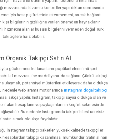
ası için "havale ile ödeme yaptım." butonuna tıklanması
ığı mevzusunda lüzumlu kontroller yapıldıktan sonrasında
kleme için hesap şifrelerinin istenmemesi, ancak bağlantı
 kişi bilgilerinin gizliliğine verilen önemden kaynaklanır.
nli hizmetini alanlar hususi bilgilerini vermeden doğal Türk
takipçilere haiz olabilir.
m Organik Takipçi Satın Al
üyüp güçlenmesi kullananların popülaritelerini müspet
hesabı laf mevzusu ise maddi yarar da sağlanır. Çünkü takipçi
na ulaşmak, potansiyel müşterileri etkileyerek daha oldukça
 Bu nedenle web arama motorlarında
instagram doğal takipçi
ı sıkça yapılır. Instagram, takipçi sayısı oldukça olan ve
eni alan hesapların ve paylaşımlarının keşfet sekmesinde
ağlayabilir. Bu nedenle Instagramda takipci hilesi ucretsiz
i satın almak oldukça faydalıdır.
u İnstagram takipçi paketleri yüksek kalitede takipçiler
rk hesaplardan takipçi kazanılması mümkündür. Satın alınan