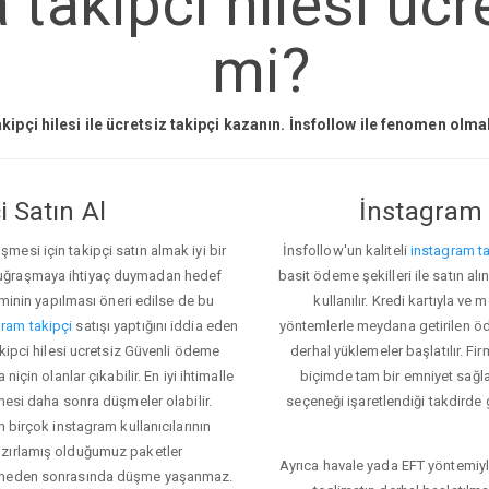
takipci hilesi ucre
mi?
kipçi hilesi ile ücretsiz takipçi kazanın. İnsfollow ile fenomen olm
 Satın Al
İnstagram 
esi için takipçi satın almak iyi bir
İnsfollow'un kaliteli
instagram ta
 uğraşmaya ihtiyaç duymadan hedef
basit ödeme şekilleri ile satın al
eminin yapılması öneri edilse de bu
kullanılır. Kredi kartıyla 
ram takipçi
satışı yaptığını iddia eden
yöntemlerle meydana getirilen öde
akipci hilesi ucretsiz Güvenli ödeme
derhal yüklemeler başlatılır. Fir
için olanlar çıkabilir. En iyi ihtimalle
biçimde tam bir emniyet sağl
mesi daha sonra düşmeler olabilir.
seçeneği işaretlendiği takdirde 
n birçok instagram kullanıcılarının
azırlamış olduğumuz paketler
Ayrıca havale yada EFT yöntemiyl
klemeden sonrasında düşme yaşanmaz.