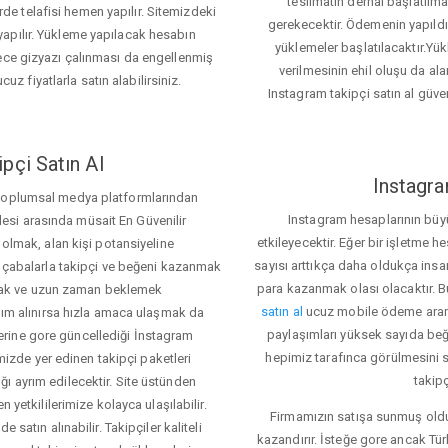
teslimatın derhal başlatılm
e telafisi hemen yapılır. Sitemizdeki
gerekecektir. Ödemenin yapıld
apılır. Yükleme yapılacak hesabın
yüklemeler başlatılacaktır.Yü
lece gizyazı çalınması da engellenmiş
verilmesinin ehil oluşu da alan
cuz fiyatlarla satın alabilirsiniz.
Instagram takipçi satın al güve
pçi Satın Al
Instagra
 toplumsal medya platformlarından
Instagram hesaplarının büy
itlesi arasında müsait En Güvenilir
etkileyecektir. Eğer bir işletme 
 olmak, alan kişi potansiyeline
sayısı arttıkça daha oldukça insa
el çabalarla takipçi ve beğeni kazanmak
para kazanmak olası olacaktır.
mak ve uzun zaman beklemek
satın al
ucuz mobile ödeme aramas
rdım alınırsa hızla amaca ulaşmak da
paylaşımları yüksek sayıda beğ
rine gore güncellediği İnstagram
hepimiz tarafınca görülmesini s
temizde yer edinen takipçi paketleri
takipç
ı ayrım edilecektir. Site üstünden
 yetkililerimize kolayca ulaşılabilir.
Firmamızın satışa sunmuş olduğ
 satın alınabilir. Takipçiler kaliteli
kazandırır. İsteğe gore ancak Tü