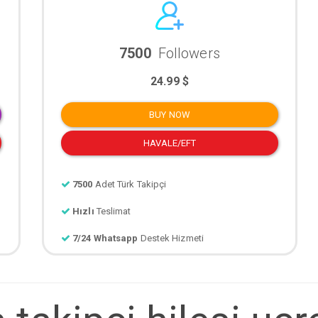
7500
Followers
24.99 $
BUY NOW
HAVALE/EFT
7500
Adet Türk Takipçi
Hızlı
Teslimat
7/24 Whatsapp
Destek Hizmeti