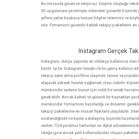
Bu mevzuda güvence veriyoruz. Düşme oluştuğu takdird
3D uygulaması yardımıyla ödemeler güvenilir biçimde y
şifresi yahut başkaca hususi bilgiler istenmez ve böy
olur. Firmamızın güvenilir kaliteli takipçi paketlerini en u
Instagram Gerçek Taki
Instagram, dünya çapında en oldukça kullanıcısı olan
biridir. İyi bir İnstagram hesabı ile bu geniş kullanıcı k
takipçi satın alma profiline ulaşmak, tanınır ve popüler
ulaşarak yüksek hasılat sağlamak olası olabilir. Kişis
mümkündür sadece bunun için ciddi bir emek harca
gerekebilir. Ancak kaliteli ve güvenli bir kaynaktan ya
mümkündür. Firmamızın hazırladığı ve dönemin gerekle
takipçi paketlerine en müsait fiyatlarla ulaşılabilir. Si
incelendiğinde ne kadar ustalaşmış biçimde hazırlandığ
verilen 7/24 yardımcı hattından ve dijital adreslerimizden
İsteğe gore ancak yerli kullanıcılardan oluşan paketler de