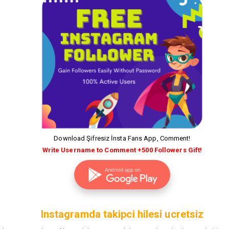
Download Şifresiz İnsta Fans App, Comment!
Write Username to Comment +500 Followers Gift!
Instagramda takipci hilesi ucretsiz