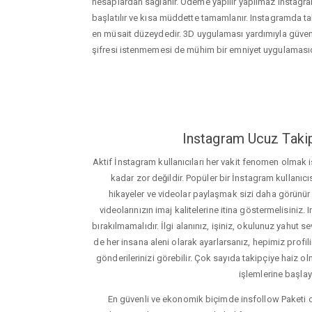
hesaplardan sağlanır. Ödeme yapılır yapılmaz instagram
başlatılır ve kısa müddette tamamlanır. Instagramda tak
en müsait düzeydedir. 3D uygulaması yardımıyla güveni
şifresi istenmemesi de mühim bir emniyet uygulamasıd
Instagram Ucuz Takip
Aktif İnstagram kullanıcıları her vakit fenomen olmak
kadar zor değildir. Popüler bir İnstagram kullanıcıs
hikayeler ve videolar paylaşmak sizi daha görünür ha
videolarınızın imaj kalitelerine itina göstermelisin
bırakılmamalıdır. İlgi alanınız, işiniz, okulunuz yahut sevd
de her insana aleni olarak ayarlarsanız, hepimiz profiliniz
gönderilerinizi görebilir. Çok sayıda takipçiye haiz olm
işlemlerine başlay
En güvenli ve ekonomik biçimde insfollow Paketi 