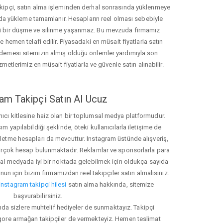
akipçi, satın alma işleminden derhal sonrasında yüklenmeye
da yükleme tamamlanır. Hesapların reel olması sebebiyle
i bir düşme ve silinme yaşanmaz. Bu mevzuda firmamız
hemen telafi edilir. Piyasadaki en müsait fiyatlarla satın
ödemesi sitemizin almış olduğu önlemler yardımıyla son
zmetlerimiz en müsait fiyatlarla ve güvenle satın alınabilir.
am Takipçi Satın Al Ucuz
nıcı kitlesine haiz olan bir toplumsal medya platformudur.
yapılabildiği şeklinde, öteki kullanıcılarla iletişime de
işletme hesapları da mevcuttur. Instagram üstünde alışveriş,
 birçok hesap bulunmaktadır. Reklamlar ve sponsorlarla para
 medyada iyi bir noktada gelebilmek için oldukça sayıda
unun için bizim firmamızdan reel takipçiler satın almalısınız.
instagram takipçi hilesi
satın alma hakkında, sitemize
başvurabilirsiniz.
nda sizlere muhtelif hediyeler de sunmaktayız. Takipçi
 gore armağan takipçiler de vermekteyiz. Hemen teslimat