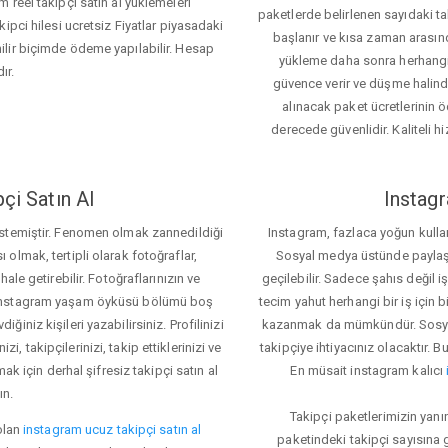
 reel takipçi satın al yüklemeleri
paketlerde belirlenen sayıdaki t
ipci hilesi ucretsiz Fiyatlar piyasadaki
başlanır ve kısa zaman arasın
lir biçimde ödeme yapılabilir. Hesap
yükleme daha sonra herhang
ır.
güvence verir ve düşme halinde 
alınacak paket ücretlerinin 
derecede güvenlidir. Kaliteli hi
çi Satın Al
Instagr
 istemiştir. Fenomen olmak zannedildiği
Instagram, fazlaca yoğun kulla
ı olmak, tertipli olarak fotoğraflar,
Sosyal medya üstünde paylaşım 
le getirebilir. Fotoğraflarınızın ve
geçilebilir. Sadece şahıs değil 
iz. Instagram yaşam öyküsü bölümü boş
tecim yahut herhangi bir iş için
iğiniz kişileri yazabilirsiniz. Profilinizi
kazanmak da mümkündür. Sosyal
i, takipçilerinizi, takip ettiklerinizi ve
takipçiye ihtiyacınız olacaktır. B
ak için derhal şifresiz takipçi satın al
En müsait instagram kalıcı
ın.
Takipçi paketlerimizin yanı
olan
instagram ucuz takipçi satın al
paketindeki takipçi sayısına