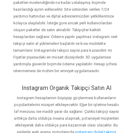
paketleri incelendiğinde ne kadar ustalaşmış biçimde
hazırlandığı ayrım edilecektir. Site üstünden verilen 7/24
yardımcı hattından ve dijital adreslerimizden yetkililerimize
kolayca ulaşılabilir. İsteğe gore ancak yerli kullanıcılardan
oluşan paketler de satın alınabilir. Takipçiler kaliteli
hesaplardan sağlanır. Ödeme yapılır yapılmaz instagram reel
takipçi satın al yüklemeleri başlatılır ve kısa müddette
tamamlanır. Instagramda takipci sayisi para kazandirir mi
Fiyatlar piyasadaki en müsait düzeydedir. 3D uygulaması
yardımıyla güvenilir biçimde ödeme yapılabilir. Hesap şifresi
istenmemesi de mühim bir emniyet uygulamasıdır.
Instagram Organik Takipçi Satın Al
Instagram hesaplarının büyüyüp güçlenmesi kullananların
popülaritelerini müspet etkileyecektir. Eğer bir işletme hesabı
laf mevzusu ise maddi yarar da sağlanır. Çünkü takipçi sayısı
arttıkça daha oldukça insana ulaşmak, potansiyel müşterileri
etkileyerek daha oldukça para kazanmak olası olacaktır. Bu
nedenle web arama motorlarında
instagram doğal takipçi