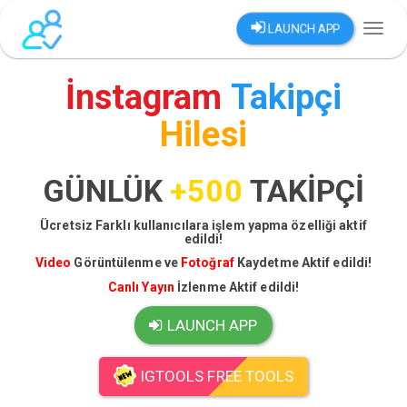
LAUNCH APP
Toggl
naviga
İnstagram
Takipçi
Hilesi
GÜNLÜK
+500
TAKİPÇİ
Ücretsiz Farklı kullanıcılara işlem yapma özelliği aktif
edildi!
Video
Görüntülenme ve
Fotoğraf
Kaydetme Aktif edildi!
Canlı Yayın
İzlenme Aktif edildi!
LAUNCH APP
IGTOOLS FREE TOOLS