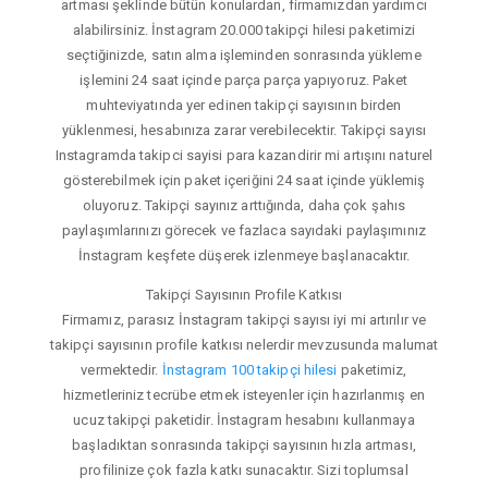
artması şeklinde bütün konulardan, firmamızdan yardımcı
alabilirsiniz. İnstagram 20.000 takipçi hilesi paketimizi
seçtiğinizde, satın alma işleminden sonrasında yükleme
işlemini 24 saat içinde parça parça yapıyoruz. Paket
muhteviyatında yer edinen takipçi sayısının birden
yüklenmesi, hesabınıza zarar verebilecektir. Takipçi sayısı
Instagramda takipci sayisi para kazandirir mi artışını naturel
gösterebilmek için paket içeriğini 24 saat içinde yüklemiş
oluyoruz. Takipçi sayınız arttığında, daha çok şahıs
paylaşımlarınızı görecek ve fazlaca sayıdaki paylaşımınız
İnstagram keşfete düşerek izlenmeye başlanacaktır.
Takipçi Sayısının Profile Katkısı
Firmamız, parasız İnstagram takipçi sayısı iyi mi artırılır ve
takipçi sayısının profile katkısı nelerdir mevzusunda malumat
vermektedir.
İnstagram 100 takipçi hilesi
paketimiz,
hizmetleriniz tecrübe etmek isteyenler için hazırlanmış en
ucuz takipçi paketidir. İnstagram hesabını kullanmaya
başladıktan sonrasında takipçi sayısının hızla artması,
profilinize çok fazla katkı sunacaktır. Sizi toplumsal