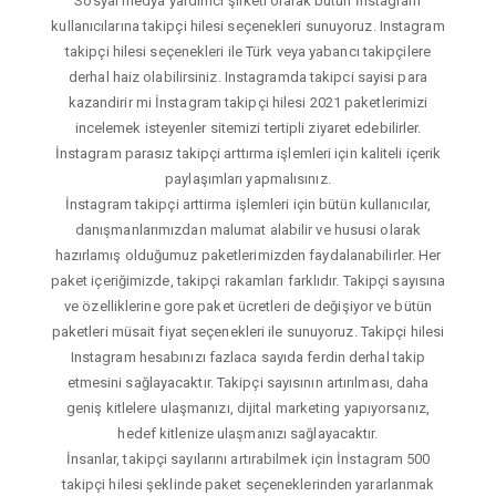
Sosyal medya yardımcı şirketi olarak bütün İnstagram
kullanıcılarına takipçi hilesi seçenekleri sunuyoruz. Instagram
takipçi hilesi seçenekleri ile Türk veya yabancı takipçilere
derhal haiz olabilirsiniz. Instagramda takipci sayisi para
kazandirir mi İnstagram takipçi hilesi 2021 paketlerimizi
incelemek isteyenler sitemizi tertipli ziyaret edebilirler.
İnstagram parasız takipçi arttırma işlemleri için kaliteli içerik
paylaşımları yapmalısınız.
İnstagram takipçi arttirma işlemleri için bütün kullanıcılar,
danışmanlarımızdan malumat alabilir ve hususi olarak
hazırlamış olduğumuz paketlerimizden faydalanabilirler. Her
paket içeriğimizde, takipçi rakamları farklıdır. Takipçi sayısına
ve özelliklerine gore paket ücretleri de değişiyor ve bütün
paketleri müsait fiyat seçenekleri ile sunuyoruz. Takipçi hilesi
Instagram hesabınızı fazlaca sayıda ferdin derhal takip
etmesini sağlayacaktır. Takipçi sayısının artırılması, daha
geniş kitlelere ulaşmanızı, dijital marketing yapıyorsanız,
hedef kitlenize ulaşmanızı sağlayacaktır.
İnsanlar, takipçi sayılarını artırabilmek için İnstagram 500
takipçi hilesi şeklinde paket seçeneklerinden yararlanmak