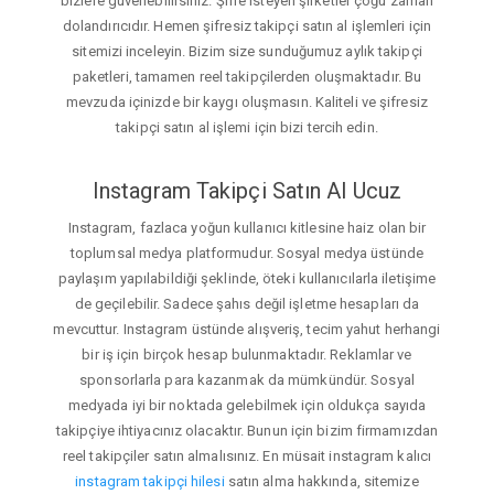
bizlere güvenebilirsiniz. Şifre isteyen şirketler çoğu zaman
dolandırıcıdır. Hemen şifresiz takipçi satın al işlemleri için
sitemizi inceleyin. Bizim size sunduğumuz aylık takipçi
paketleri, tamamen reel takipçilerden oluşmaktadır. Bu
mevzuda içinizde bir kaygı oluşmasın. Kaliteli ve şifresiz
takipçi satın al işlemi için bizi tercih edin.
Instagram Takipçi Satın Al Ucuz
Instagram, fazlaca yoğun kullanıcı kitlesine haiz olan bir
toplumsal medya platformudur. Sosyal medya üstünde
paylaşım yapılabildiği şeklinde, öteki kullanıcılarla iletişime
de geçilebilir. Sadece şahıs değil işletme hesapları da
mevcuttur. Instagram üstünde alışveriş, tecim yahut herhangi
bir iş için birçok hesap bulunmaktadır. Reklamlar ve
sponsorlarla para kazanmak da mümkündür. Sosyal
medyada iyi bir noktada gelebilmek için oldukça sayıda
takipçiye ihtiyacınız olacaktır. Bunun için bizim firmamızdan
reel takipçiler satın almalısınız. En müsait instagram kalıcı
instagram takipçi hilesi
satın alma hakkında, sitemize