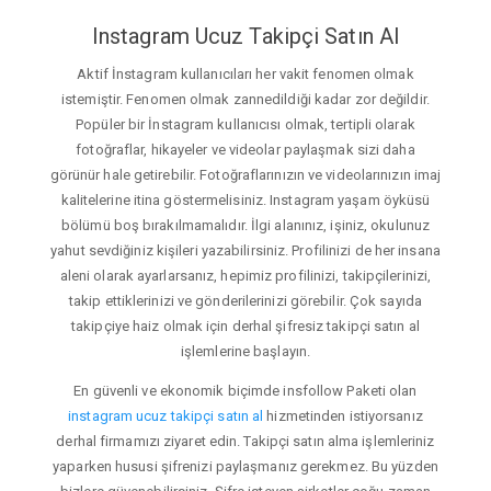
Instagram Ucuz Takipçi Satın Al
Aktif İnstagram kullanıcıları her vakit fenomen olmak
istemiştir. Fenomen olmak zannedildiği kadar zor değildir.
Popüler bir İnstagram kullanıcısı olmak, tertipli olarak
fotoğraflar, hikayeler ve videolar paylaşmak sizi daha
görünür hale getirebilir. Fotoğraflarınızın ve videolarınızın imaj
kalitelerine itina göstermelisiniz. Instagram yaşam öyküsü
bölümü boş bırakılmamalıdır. İlgi alanınız, işiniz, okulunuz
yahut sevdiğiniz kişileri yazabilirsiniz. Profilinizi de her insana
aleni olarak ayarlarsanız, hepimiz profilinizi, takipçilerinizi,
takip ettiklerinizi ve gönderilerinizi görebilir. Çok sayıda
takipçiye haiz olmak için derhal şifresiz takipçi satın al
işlemlerine başlayın.
En güvenli ve ekonomik biçimde insfollow Paketi olan
instagram ucuz takipçi satın al
hizmetinden istiyorsanız
derhal firmamızı ziyaret edin. Takipçi satın alma işlemleriniz
yaparken hususi şifrenizi paylaşmanız gerekmez. Bu yüzden