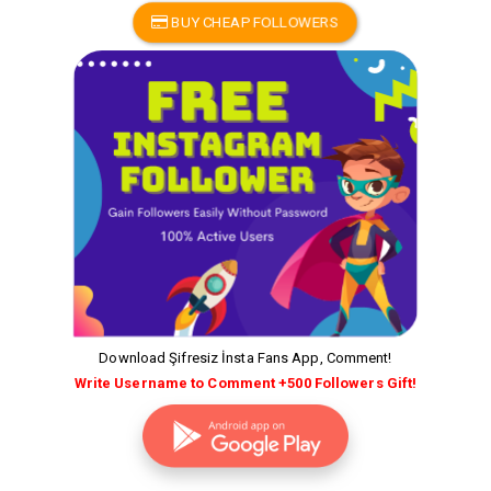
BUY CHEAP FOLLOWERS
Download Şifresiz İnsta Fans App, Comment!
Write Username to Comment +500 Followers Gift!