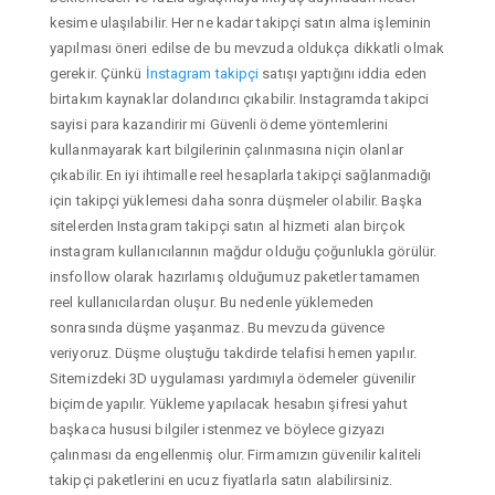
kesime ulaşılabilir. Her ne kadar takipçi satın alma işleminin
yapılması öneri edilse de bu mevzuda oldukça dikkatli olmak
gerekir. Çünkü
İnstagram takipçi
satışı yaptığını iddia eden
birtakım kaynaklar dolandırıcı çıkabilir. Instagramda takipci
sayisi para kazandirir mi Güvenli ödeme yöntemlerini
kullanmayarak kart bilgilerinin çalınmasına niçin olanlar
çıkabilir. En iyi ihtimalle reel hesaplarla takipçi sağlanmadığı
için takipçi yüklemesi daha sonra düşmeler olabilir. Başka
sitelerden Instagram takipçi satın al hizmeti alan birçok
instagram kullanıcılarının mağdur olduğu çoğunlukla görülür.
insfollow olarak hazırlamış olduğumuz paketler tamamen
reel kullanıcılardan oluşur. Bu nedenle yüklemeden
sonrasında düşme yaşanmaz. Bu mevzuda güvence
veriyoruz. Düşme oluştuğu takdirde telafisi hemen yapılır.
Sitemizdeki 3D uygulaması yardımıyla ödemeler güvenilir
biçimde yapılır. Yükleme yapılacak hesabın şifresi yahut
başkaca hususi bilgiler istenmez ve böylece gizyazı
çalınması da engellenmiş olur. Firmamızın güvenilir kaliteli
takipçi paketlerini en ucuz fiyatlarla satın alabilirsiniz.