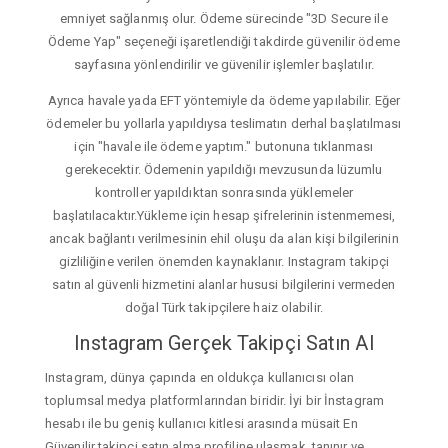
emniyet sağlanmış olur. Ödeme sürecinde "3D Secure ile
Ödeme Yap" seçeneği işaretlendiği takdirde güvenilir ödeme
sayfasına yönlendirilir ve güvenilir işlemler başlatılır.
Ayrıca havale yada EFT yöntemiyle da ödeme yapılabilir. Eğer
ödemeler bu yollarla yapıldıysa teslimatın derhal başlatılması
için "havale ile ödeme yaptım." butonuna tıklanması
gerekecektir. Ödemenin yapıldığı mevzusunda lüzumlu
kontroller yapıldıktan sonrasında yüklemeler
başlatılacaktır.Yükleme için hesap şifrelerinin istenmemesi,
ancak bağlantı verilmesinin ehil oluşu da alan kişi bilgilerinin
gizliliğine verilen önemden kaynaklanır. Instagram takipçi
satın al güvenli hizmetini alanlar hususi bilgilerini vermeden
doğal Türk takipçilere haiz olabilir.
Instagram Gerçek Takipçi Satın Al
Instagram, dünya çapında en oldukça kullanıcısı olan
toplumsal medya platformlarından biridir. İyi bir İnstagram
hesabı ile bu geniş kullanıcı kitlesi arasında müsait En
Güvenilir takipçi satın alma profiline ulaşmak, tanınır ve