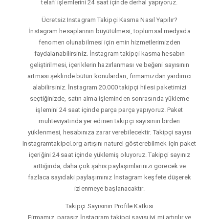
telafi işlemlerini 24 saat içinde derhal yapıyoruz.
Ücretsiz Instagram Takipçi Kasma Nasıl Yapılır?
İnstagram hesaplarının büyütülmesi, toplumsal medyada
fenomen olunabilmesi için emin hizmetlerimizden
faydalanabilirsiniz. İnstagram takipçi kasma hesabın
geliştirilmesi, içeriklerin hazırlanması ve beğeni sayısının
artması şeklinde bütün konulardan, firmamızdan yardımcı
alabilirsiniz. İnstagram 20.000 takipçi hilesi paketimizi
seçtiğinizde, satın alma işleminden sonrasında yükleme
işlemini 24 saat içinde parça parça yapıyoruz. Paket
muhteviyatında yer edinen takipçi sayısının birden
yüklenmesi, hesabınıza zarar verebilecektir. Takipçi sayısı
Instagramtakipci.org artışını naturel gösterebilmek için paket
içeriğini 24 saat içinde yüklemiş oluyoruz. Takipçi sayınız
arttığında, daha çok şahıs paylaşımlarınızı görecek ve
fazlaca sayıdaki paylaşımınız İnstagram keşfete düşerek
izlenmeye başlanacaktır.
Takipçi Sayısının Profile Katkısı
Firmamız, parasız İnstagram takipçi sayısı iyi mi artırılır ve