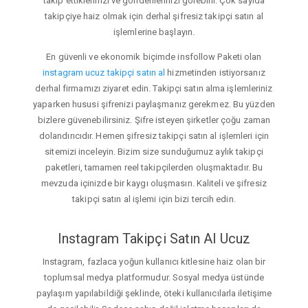
takip ettiklerinizi ve gönderilerinizi görebilir. Çok sayıda
takipçiye haiz olmak için derhal şifresiz takipçi satın al
işlemlerine başlayın.
En güvenli ve ekonomik biçimde insfollow Paketi olan
instagram ucuz takipçi satın al
hizmetinden istiyorsanız
derhal firmamızı ziyaret edin. Takipçi satın alma işlemleriniz
yaparken hususi şifrenizi paylaşmanız gerekmez. Bu yüzden
bizlere güvenebilirsiniz. Şifre isteyen şirketler çoğu zaman
dolandırıcıdır. Hemen şifresiz takipçi satın al işlemleri için
sitemizi inceleyin. Bizim size sunduğumuz aylık takipçi
paketleri, tamamen reel takipçilerden oluşmaktadır. Bu
mevzuda içinizde bir kaygı oluşmasın. Kaliteli ve şifresiz
takipçi satın al işlemi için bizi tercih edin.
Instagram Takipçi Satın Al Ucuz
Instagram, fazlaca yoğun kullanıcı kitlesine haiz olan bir
toplumsal medya platformudur. Sosyal medya üstünde
paylaşım yapılabildiği şeklinde, öteki kullanıcılarla iletişime