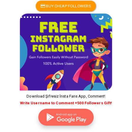
BUY CHEAP FOLLOWERS
Download Şifresiz İnsta Fans App, Comment!
Write Username to Comment +500 Followers Gift!