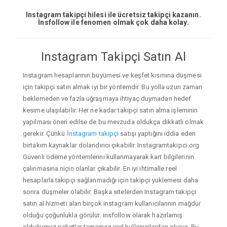
Instagram takipçi hilesi ile ücretsiz takipçi kazanın.
İnsfollow ile fenomen olmak çok daha kolay.
Instagram Takipçi Satın Al
Instagram hesaplarının büyümesi ve keşfet kısmına düşmesi
için takipçi satın almak iyi bir yöntemdir. Bu yolla uzun zaman
beklemeden ve fazla uğraşmaya ihtiyaç duymadan hedef
kesime ulaşılabilir. Her ne kadar takipçi satın alma işleminin
yapılması öneri edilse de bu mevzuda oldukça dikkatli olmak
gerekir. Çünkü
İnstagram takipçi
satışı yaptığını iddia eden
birtakım kaynaklar dolandırıcı çıkabilir. Instagramtakipci.org
Güvenli ödeme yöntemlerini kullanmayarak kart bilgilerinin
çalınmasına niçin olanlar çıkabilir. En iyi ihtimalle reel
hesaplarla takipçi sağlanmadığı için takipçi yüklemesi daha
sonra düşmeler olabilir. Başka sitelerden Instagram takipçi
satın al hizmeti alan birçok instagram kullanıcılarının mağdur
olduğu çoğunlukla görülür. insfollow olarak hazırlamış
olduğumuz paketler tamamen reel kullanıcılardan oluşur. Bu