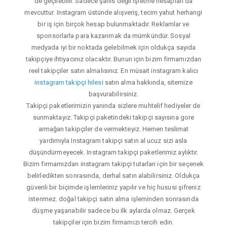
de geçilebilir. Sadece şahıs değil işletme hesapları da
mevcuttur. Instagram üstünde alışveriş, tecim yahut herhangi
bir iş için birçok hesap bulunmaktadır. Reklamlar ve
sponsorlarla para kazanmak da mümkündür. Sosyal
medyada iyi bir noktada gelebilmek için oldukça sayıda
takipçiye ihtiyacınız olacaktır. Bunun için bizim firmamızdan
reel takipçiler satın almalısınız. En müsait instagram kalıcı
instagram takipçi hilesi
satın alma hakkında, sitemize
başvurabilirsiniz.
Takipçi paketlerimizin yanında sizlere muhtelif hediyeler de
sunmaktayız. Takipçi paketindeki takipçi sayısına gore
armağan takipçiler de vermekteyiz. Hemen teslimat
yardımıyla Instagram takipçi satın al ucuz sizi asla
düşündürmeyecek. Instagram takipçi paketlerimiz aylıktır.
Bizim firmamızdan instagram takipçi tutarları için bir seçenek
belirledikten sonrasında, derhal satın alabilirsiniz. Oldukça
güvenli bir biçimde işlemleriniz yapılır ve hiç hususi şifreniz
istenmez. doğal takipçi satın alma işleminden sonrasında
düşme yaşanabilir sadece bu ilk aylarda olmaz. Gerçek
takipçiler için bizim firmamızı tercih edin.