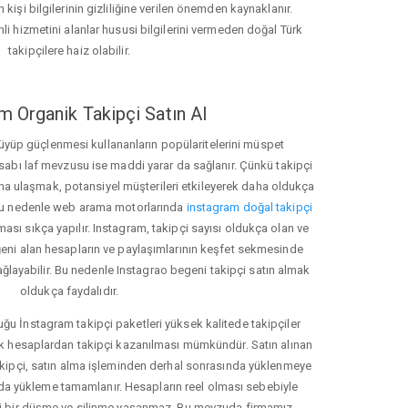
 kişi bilgilerinin gizliliğine verilen önemden kaynaklanır.
nli hizmetini alanlar hususi bilgilerini vermeden doğal Türk
takipçilere haiz olabilir.
m Organik Takipçi Satın Al
üyüp güçlenmesi kullananların popülaritelerini müspet
hesabı laf mevzusu ise maddi yarar da sağlanır. Çünkü takipçi
na ulaşmak, potansiyel müşterileri etkileyerek daha oldukça
 Bu nedenle web arama motorlarında
instagram doğal takipçi
ı sıkça yapılır. Instagram, takipçi sayısı oldukça olan ve
eni alan hesapların ve paylaşımlarının keşfet sekmesinde
ğlayabilir. Bu nedenle Instagrao begeni takipçi satın almak
oldukça faydalıdır.
u İnstagram takipçi paketleri yüksek kalitede takipçiler
rk hesaplardan takipçi kazanılması mümkündür. Satın alınan
akipçi, satın alma işleminden derhal sonrasında yüklenmeye
da yükleme tamamlanır. Hesapların reel olması sebebiyle
i bir düşme ve silinme yaşanmaz. Bu mevzuda firmamız