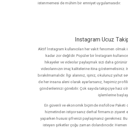
istenmemesi de mühim bir emniyet uygulamasıdır.
Instagram Ucuz Takip
Aktif İnstagram kullanıcıları her vakit fenomen olmak
kadar zor değildir. Popüler bir İnstagram kullanıcıs
hikayeler ve videolar paylaşmak sizi daha görünür ha
videolarınızın imaj kalitelerine itina göstermelisin
bırakılmamalıdır. İlgi alanınız, işiniz, okulunuz yahut sevd
de her insana aleni olarak ayarlarsanız, hepimiz profiliniz
gönderilerinizi görebilir. Çok sayıda takipçiye haiz olm
işlemlerine başlay
En güvenli ve ekonomik biçimde insfollow Paketi 
hizmetinden istiyorsanız derhal firmamızı ziyaret e
yaparken hususi şifrenizi paylaşmanız gerekmez. Bu y
isteyen şirketler çoğu zaman dolandırıcıdır. Hemen şi