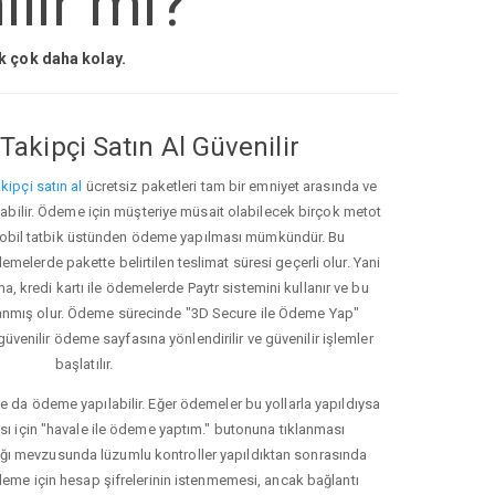
lir mi?
ak çok daha kolay.
Takipçi Satın Al Güvenilir
kipçi satın al
ücretsiz paketleri tam bir emniyet arasında ve
ınabilir. Ödeme için müşteriye müsait olabilecek birçok metot
ve mobil tatbik üstünden ödeme yapılması mümkündür. Bu
melerde pakette belirtilen teslimat süresi geçerli olur. Yani
ma, kredi kartı ile ödemelerde Paytr sistemini kullanır ve bu
anmış olur. Ödeme sürecinde "3D Secure ile Ödeme Yap"
güvenilir ödeme sayfasına yönlendirilir ve güvenilir işlemler
başlatılır.
e da ödeme yapılabilir. Eğer ödemeler bu yollarla yapıldıysa
ası için "havale ile ödeme yaptım." butonuna tıklanması
ığı mevzusunda lüzumlu kontroller yapıldıktan sonrasında
kleme için hesap şifrelerinin istenmemesi, ancak bağlantı