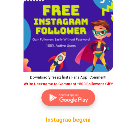
Download Şifresiz İnsta Fans App, Comment!
Write Username to Comment +500 Followers Gift!
Instagrao begeni