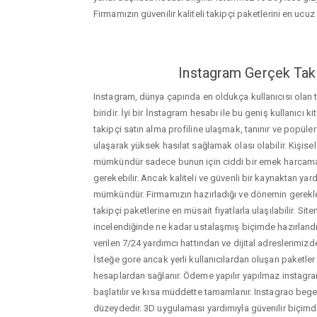
Firmamızın güvenilir kaliteli takipçi paketlerini en ucuz f
Instagram Gerçek Taki
Instagram, dünya çapında en oldukça kullanıcısı olan
biridir. İyi bir İnstagram hesabı ile bu geniş kullanıcı k
takipçi satın alma profiline ulaşmak, tanınır ve popüler
ulaşarak yüksek hasılat sağlamak olası olabilir. Kişis
mümkündür sadece bunun için ciddi bir emek harca
gerekebilir. Ancak kaliteli ve güvenli bir kaynaktan ya
mümkündür. Firmamızın hazırladığı ve dönemin gerekle
takipçi paketlerine en müsait fiyatlarla ulaşılabilir. Si
incelendiğinde ne kadar ustalaşmış biçimde hazırlandığ
verilen 7/24 yardımcı hattından ve dijital adreslerimizden
İsteğe gore ancak yerli kullanıcılardan oluşan paketler de
hesaplardan sağlanır. Ödeme yapılır yapılmaz instagram
başlatılır ve kısa müddette tamamlanır. Instagrao bege
düzeydedir. 3D uygulaması yardımıyla güvenilir biçimd