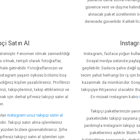
güvence verir ve düşme halinde 
alınacak paket ücretlerinin 
derecede güvenlidir. Kaliteli hi
çi Satın Al
Instagr
 istemiştir. Fenomen olmak zannedildiği
Instagram, fazlaca yoğun kulla
ı olmak, tertipli olarak fotoğraflar,
Sosyal medya üstünde paylaşım 
le getirebilir. Fotoğraflarınızın ve
geçilebilir. Sadece şahıs değil 
iz. Instagram yaşam öyküsü bölümü boş
tecim yahut herhangi bir iş için
iğiniz kişileri yazabilirsiniz. Profilinizi
kazanmak da mümkündür. Sosyal
i, takipçilerinizi, takip ettiklerinizi ve
takipçiye ihtiyacınız olacaktır. B
ak için derhal şifresiz takipçi satın al
En müsait instagram kalıcı
ın.
Takipçi paketlerimizin yanı
olan
instagram ucuz takipçi satın al
paketindeki takipçi sayısına
din. Takipçi satın alma işlemleriniz
yardımıyla Instagram takipçi s
üzden bizlere güvenebilirsiniz. Şifre
paketlerimiz aylıktır. Bizim
fresiz takipçi satın al işlemleri için
belirledikten sonrasında, derhal 