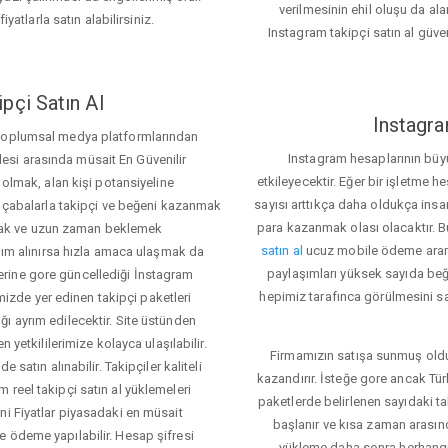
verilmesinin ehil oluşu da alan
iyatlarla satın alabilirsiniz.
Instagram takipçi satın al güve
pçi Satın Al
Instagra
 toplumsal medya platformlarından
Instagram hesaplarının büy
itlesi arasında müsait En Güvenilir
etkileyecektir. Eğer bir işletme 
 olmak, alan kişi potansiyeline
sayısı arttıkça daha oldukça insa
el çabalarla takipçi ve beğeni kazanmak
para kazanmak olası olacaktır.
mak ve uzun zaman beklemek
satın al
ucuz mobile ödeme aramas
rdım alınırsa hızla amaca ulaşmak da
paylaşımları yüksek sayıda beğ
rine gore güncellediği İnstagram
hepimiz tarafınca görülmesini sa
temizde yer edinen takipçi paketleri
ı ayrım edilecektir. Site üstünden
 yetkililerimize kolayca ulaşılabilir.
Firmamızın satışa sunmuş olduğ
 satın alınabilir. Takipçiler kaliteli
kazandırır. İsteğe gore ancak Tü
 reel takipçi satın al yüklemeleri
paketlerde belirlenen sayıdaki t
ni Fiyatlar piyasadaki en müsait
başlanır ve kısa zaman arasın
e ödeme yapılabilir. Hesap şifresi
yükleme daha sonra herhang