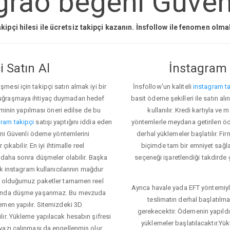
grao begeni Güveni
kipçi hilesi ile ücretsiz takipçi kazanın. İnsfollow ile fenomen olm
 Satın Al
İnstagram 
esi için takipçi satın almak iyi bir
İnsfollow'un kaliteli
instagram ta
 uğraşmaya ihtiyaç duymadan hedef
basit ödeme şekilleri ile satın al
eminin yapılması öneri edilse de bu
kullanılır. Kredi kartıyla 
ram takipçi
satışı yaptığını iddia eden
yöntemlerle meydana getirilen öde
geni Güvenli ödeme yöntemlerini
derhal yüklemeler başlatılır. Fir
ıkabilir. En iyi ihtimalle reel
biçimde tam bir emniyet sağl
 daha sonra düşmeler olabilir. Başka
seçeneği işaretlendiği takdirde 
ok instagram kullanıcılarının mağdur
ış olduğumuz paketler tamamen reel
Ayrıca havale yada EFT yöntemiyl
asında düşme yaşanmaz. Bu mevzuda
teslimatın derhal başlatılm
emen yapılır. Sitemizdeki 3D
gerekecektir. Ödemenin yapıld
ır. Yükleme yapılacak hesabın şifresi
yüklemeler başlatılacaktır.Yü
yazı çalınması da engellenmiş olur.