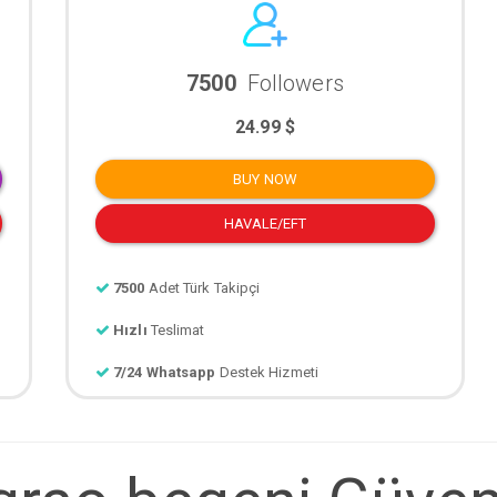
7500
Followers
24.99 $
BUY NOW
HAVALE/EFT
7500
Adet Türk Takipçi
Hızlı
Teslimat
7/24 Whatsapp
Destek Hizmeti