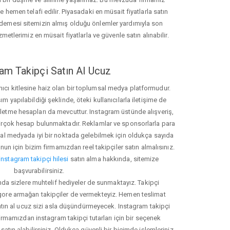
hemen telafi edilir. Piyasadaki en müsait fiyatlarla satın
ödemesi sitemizin almış olduğu önlemler yardımıyla son
zmetlerimiz en müsait fiyatlarla ve güvenle satın alınabilir.
am Takipçi Satın Al Ucuz
nıcı kitlesine haiz olan bir toplumsal medya platformudur.
yapılabildiği şeklinde, öteki kullanıcılarla iletişime de
işletme hesapları da mevcuttur. Instagram üstünde alışveriş,
 birçok hesap bulunmaktadır. Reklamlar ve sponsorlarla para
 medyada iyi bir noktada gelebilmek için oldukça sayıda
unun için bizim firmamızdan reel takipçiler satın almalısınız.
instagram takipçi hilesi
satın alma hakkında, sitemize
başvurabilirsiniz.
nda sizlere muhtelif hediyeler de sunmaktayız. Takipçi
 gore armağan takipçiler de vermekteyiz. Hemen teslimat
atın al ucuz sizi asla düşündürmeyecek. Instagram takipçi
 firmamızdan instagram takipçi tutarları için bir seçenek
satın alabilirsiniz. Oldukça güvenli bir biçimde işlemleriniz