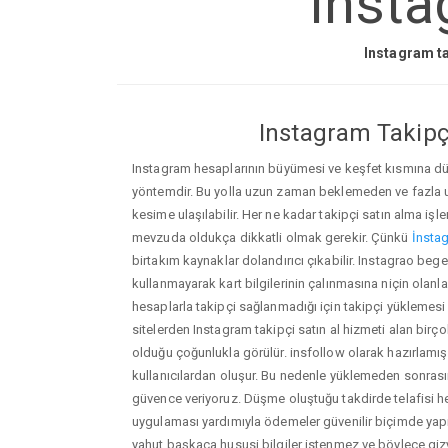
Insta
Instagram ta
Instagram Takipçi
Instagram hesaplarının büyümesi ve keşfet kısmına düşm
yöntemdir. Bu yolla uzun zaman beklemeden ve fazla
kesime ulaşılabilir. Her ne kadar takipçi satın alma işl
mevzuda oldukça dikkatli olmak gerekir. Çünkü
İnstag
birtakım kaynaklar dolandırıcı çıkabilir. Instagrao be
kullanmayarak kart bilgilerinin çalınmasına niçin olanlar ç
hesaplarla takipçi sağlanmadığı için takipçi yüklemesi
sitelerden Instagram takipçi satın al hizmeti alan birç
olduğu çoğunlukla görülür. insfollow olarak hazırlam
kullanıcılardan oluşur. Bu nedenle yüklemeden sonr
güvence veriyoruz. Düşme oluştuğu takdirde telafisi h
uygulaması yardımıyla ödemeler güvenilir biçimde yapıl
yahut başkaca hususi bilgiler istenmez ve böylece giz