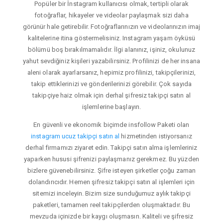
Popüler bir İnstagram kullanıcısı olmak, tertipli olarak
fotoğraflar, hikayeler ve videolar paylaşmak sizi daha
görünür hale getirebilir. Fotoğraflarınızın ve videolarınızın imaj
kalitelerine itina göstermelisiniz. Instagram yaşam öyküsü
bölümü boş bırakılmamalıdır. İlgi alanınız, işiniz, okulunuz
yahut sevdiğiniz kişileri yazabilirsiniz. Profilinizi de her insana
aleni olarak ayarlarsanız, hepimiz profilinizi, takipçilerinizi,
takip ettiklerinizi ve gönderilerinizi görebilir. Çok sayıda
takipçiye haiz olmak için derhal şifresiz takipçi satın al
işlemlerine başlayın.
En güvenli ve ekonomik biçimde insfollow Paketi olan
instagram ucuz takipçi satın al
hizmetinden istiyorsanız
derhal firmamızı ziyaret edin. Takipçi satın alma işlemleriniz
yaparken hususi şifrenizi paylaşmanız gerekmez. Bu yüzden
bizlere güvenebilirsiniz. Şifre isteyen şirketler çoğu zaman
dolandırıcıdır. Hemen şifresiz takipçi satın al işlemleri için
sitemizi inceleyin. Bizim size sunduğumuz aylık takipçi
paketleri, tamamen reel takipçilerden oluşmaktadır. Bu
mevzuda içinizde bir kaygı oluşmasın. Kaliteli ve şifresiz