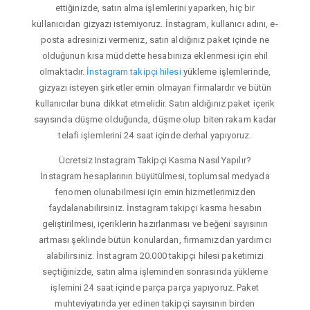
ettiğinizde, satın alma işlemlerini yaparken, hiç bir
kullanıcıdan gizyazı istemiyoruz. İnstagram, kullanıcı adını, e-
posta adresinizi vermeniz, satın aldığınız paket içinde ne
olduğunun kısa müddette hesabınıza eklenmesi için ehil
olmaktadır.
İnstagram takipçi hilesi
yükleme işlemlerinde,
gizyazı isteyen şirketler emin olmayan firmalardır ve bütün
kullanıcılar buna dikkat etmelidir. Satın aldığınız paket içerik
sayısında düşme olduğunda, düşme olup biten rakam kadar
telafi işlemlerini 24 saat içinde derhal yapıyoruz.
Ücretsiz Instagram Takipçi Kasma Nasıl Yapılır?
İnstagram hesaplarının büyütülmesi, toplumsal medyada
fenomen olunabilmesi için emin hizmetlerimizden
faydalanabilirsiniz. İnstagram takipçi kasma hesabın
geliştirilmesi, içeriklerin hazırlanması ve beğeni sayısının
artması şeklinde bütün konulardan, firmamızdan yardımcı
alabilirsiniz. İnstagram 20.000 takipçi hilesi paketimizi
seçtiğinizde, satın alma işleminden sonrasında yükleme
işlemini 24 saat içinde parça parça yapıyoruz. Paket
muhteviyatında yer edinen takipçi sayısının birden