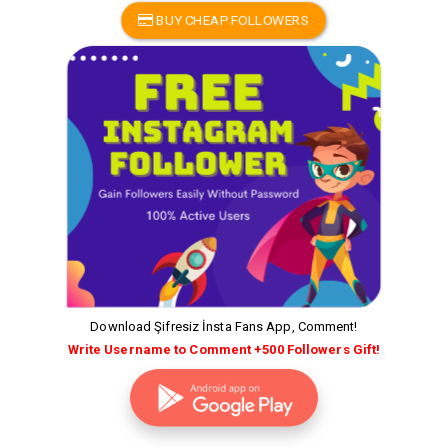
BUY CHEAP FOLLOWERS
Download Şifresiz İnsta Fans App, Comment!
Write Username to Comment +500 Followers Gift!