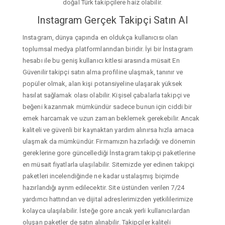
doğal Türk takipçilere haiz olabilir.
Instagram Gerçek Takipçi Satın Al
Instagram, dünya çapında en oldukça kullanıcısı olan
toplumsal medya platformlarından biridir. İyi bir İnstagram
hesabı ile bu geniş kullanıcı kitlesi arasında müsait En
Güvenilir takipçi satın alma profiline ulaşmak, tanınır ve
popüler olmak, alan kişi potansiyeline ulaşarak yüksek
hasılat sağlamak olası olabilir. Kişisel çabalarla takipçi ve
beğeni kazanmak mümkündür sadece bunun için ciddi bir
emek harcamak ve uzun zaman beklemek gerekebilir. Ancak
kaliteli ve güvenli bir kaynaktan yardım alınırsa hızla amaca
ulaşmak da mümkündür. Firmamızın hazırladığı ve dönemin
gereklerine gore güncellediği İnstagram takipçi paketlerine
en müsait fiyatlarla ulaşılabilir. Sitemizde yer edinen takipçi
paketleri incelendiğinde ne kadar ustalaşmış biçimde
hazırlandığı ayrım edilecektir. Site üstünden verilen 7/24
yardımcı hattından ve dijital adreslerimizden yetkililerimize
kolayca ulaşılabilir. İsteğe gore ancak yerli kullanıcılardan
oluşan paketler de satın alınabilir. Takipçiler kaliteli