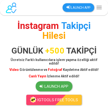
LAUNCH APP
Toggl
naviga
İnstagram
Takipçi
Hilesi
GÜNLÜK
+500
TAKİPÇİ
Ücretsiz Farklı kullanıcılara işlem yapma özelliği aktif
edildi!
Video
Görüntülenme ve
Fotoğraf
Kaydetme Aktif edildi!
Canlı Yayın
İzlenme Aktif edildi!
LAUNCH APP
IGTOOLS FREE TOOLS