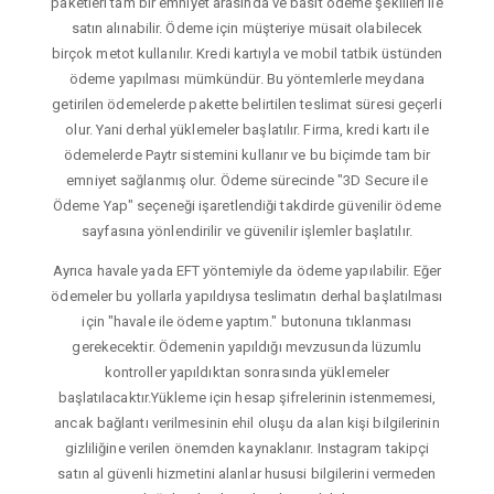
paketleri tam bir emniyet arasında ve basit ödeme şekilleri ile
satın alınabilir. Ödeme için müşteriye müsait olabilecek
birçok metot kullanılır. Kredi kartıyla ve mobil tatbik üstünden
ödeme yapılması mümkündür. Bu yöntemlerle meydana
getirilen ödemelerde pakette belirtilen teslimat süresi geçerli
olur. Yani derhal yüklemeler başlatılır. Firma, kredi kartı ile
ödemelerde Paytr sistemini kullanır ve bu biçimde tam bir
emniyet sağlanmış olur. Ödeme sürecinde "3D Secure ile
Ödeme Yap" seçeneği işaretlendiği takdirde güvenilir ödeme
sayfasına yönlendirilir ve güvenilir işlemler başlatılır.
Ayrıca havale yada EFT yöntemiyle da ödeme yapılabilir. Eğer
ödemeler bu yollarla yapıldıysa teslimatın derhal başlatılması
için "havale ile ödeme yaptım." butonuna tıklanması
gerekecektir. Ödemenin yapıldığı mevzusunda lüzumlu
kontroller yapıldıktan sonrasında yüklemeler
başlatılacaktır.Yükleme için hesap şifrelerinin istenmemesi,
ancak bağlantı verilmesinin ehil oluşu da alan kişi bilgilerinin
gizliliğine verilen önemden kaynaklanır. Instagram takipçi
satın al güvenli hizmetini alanlar hususi bilgilerini vermeden