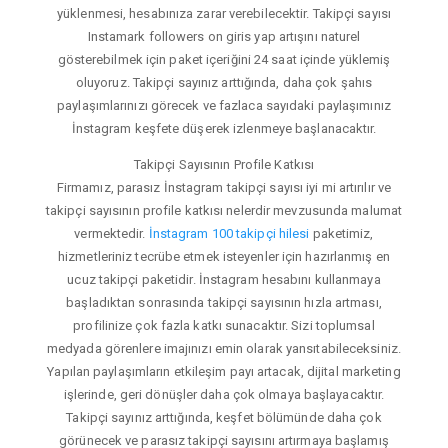
yüklenmesi, hesabınıza zarar verebilecektir. Takipçi sayısı
Instamark followers on giris yap artışını naturel
gösterebilmek için paket içeriğini 24 saat içinde yüklemiş
oluyoruz. Takipçi sayınız arttığında, daha çok şahıs
paylaşımlarınızı görecek ve fazlaca sayıdaki paylaşımınız
İnstagram keşfete düşerek izlenmeye başlanacaktır.
Takipçi Sayısının Profile Katkısı
Firmamız, parasız İnstagram takipçi sayısı iyi mi artırılır ve
takipçi sayısının profile katkısı nelerdir mevzusunda malumat
vermektedir.
İnstagram 100 takipçi hilesi
paketimiz,
hizmetleriniz tecrübe etmek isteyenler için hazırlanmış en
ucuz takipçi paketidir. İnstagram hesabını kullanmaya
başladıktan sonrasında takipçi sayısının hızla artması,
profilinize çok fazla katkı sunacaktır. Sizi toplumsal
medyada görenlere imajınızı emin olarak yansıtabileceksiniz.
Yapılan paylaşımların etkileşim payı artacak, dijital marketing
işlerinde, geri dönüşler daha çok olmaya başlayacaktır.
Takipçi sayınız arttığında, keşfet bölümünde daha çok
görünecek ve parasız takipçi sayısını artırmaya başlamış