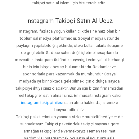
takipçi satın al işlemi için bizi tercih edin.
Instagram Takipçi Satın Al Ucuz
Instagram, fazlaca yoğun kullanıcı kitlesine haiz olan bir
toplumsal medya platformudur. Sosyal medya üstünde
paylaşım yapılabildiği şeklinde, öteki kullanıcılarla iletişime
de geçilebilir. Sadece şahıs değil işletme hesapları da
mevcuttur. Instagram üstünde alışveriş, tecim yahut herhangi
bir iş için birçok hesap bulunmaktadır. Reklamlar ve
sponsorlarla para kazanmak da mümkündür. Sosyal
medyada iyi bir noktada gelebilmek için oldukça sayıda
takipçiye ihtiyacınız olacaktır. Bunun için bizim firmamızdan
reel takipçiler satın almalısınız. En müsait instagram kalıcı
instagram takipçi hilesi
satın alma hakkında, sitemize
başvurabilirsiniz.
Takipçi paketlerimizin yanında sizlere muhtelif hediyeler de
sunmaktayız. Takipçi paketindeki takipçi sayısına gore
armağan takipçiler de vermekteyiz. Hemen teslimat
yardımıyla Instagram takipçi satın al ucuz sizi asla