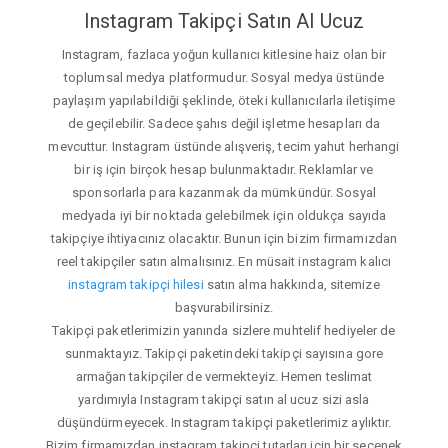
Instagram Takipçi Satın Al Ucuz
Instagram, fazlaca yoğun kullanıcı kitlesine haiz olan bir
toplumsal medya platformudur. Sosyal medya üstünde
paylaşım yapılabildiği şeklinde, öteki kullanıcılarla iletişime
de geçilebilir. Sadece şahıs değil işletme hesapları da
mevcuttur. Instagram üstünde alışveriş, tecim yahut herhangi
bir iş için birçok hesap bulunmaktadır. Reklamlar ve
sponsorlarla para kazanmak da mümkündür. Sosyal
medyada iyi bir noktada gelebilmek için oldukça sayıda
takipçiye ihtiyacınız olacaktır. Bunun için bizim firmamızdan
reel takipçiler satın almalısınız. En müsait instagram kalıcı
instagram takipçi hilesi
satın alma hakkında, sitemize
başvurabilirsiniz.
Takipçi paketlerimizin yanında sizlere muhtelif hediyeler de
sunmaktayız. Takipçi paketindeki takipçi sayısına gore
armağan takipçiler de vermekteyiz. Hemen teslimat
yardımıyla Instagram takipçi satın al ucuz sizi asla
düşündürmeyecek. Instagram takipçi paketlerimiz aylıktır.
Bizim firmamızdan instagram takipçi tutarları için bir seçenek