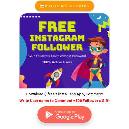
BUY CHEAP FOLLOWERS
Download Şifresiz İnsta Fans App, Comment!
Write Username to Comment +500 Followers Gift!