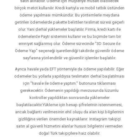
satın alınabilir. Ödeme için müşteriye müsait olabilecek
birçok metot kullanılır. Kredi kartıyla ve mobil tatbik üstünden
ödeme yapılması mümkündür. Bu yöntemlerle meydana
getirilen ödemelerde pakette belirtilen teslimat süresi geçerli
olur. Yani derhal yüklemeler başlatılır. Firma, kredi kartı ile
ödemelerde Paytr sistemini kullanır ve bu biçimde tam bir
emniyet sağlanmış olur. Ödeme sürecinde "3D Secure ile
Ödeme Yap" seçeneği işaretlendiği takdirde güvenilir ödeme
sayfasına yönlendirilir ve güvenilir işlemler başlatılır.
Ayrıca havale yada EFT yöntemiyle da ödeme yapılabilir. Eğer
ödemeler bu yollarla yapıldıysa teslimatın derhal başlatılması
için "havale ile ödeme yaptım." butonuna tıklanması
gerekecektir. Ödemenin yapıldığı mevzusunda lüzumlu
kontroller yapıldıktan sonrasında yüklemeler
başlatılacaktır.Yükleme için hesap şifrelerinin istenmemesi,
ancak bağlantı verilmesinin ehil oluşu da alan kişi bilgilerinin
gizliliğine verilen önemden kaynaklanır. Instagram takipçi
satın al güvenli hizmetini alanlar hususi bilgilerini vermeden
doğal Türk takipçilere haiz olabilir.