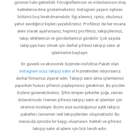
görünür hale getirebilir. Fotoğraflarınızın ve videolarınızın imaj
kalitelerine itina göstermelisiniz. Instagram yaşam öyküsü
bölümü boş bırakılmamalıdır. İlgi alanınız, işiniz, okulunuz
yahut sevdiğiniz kişileri yazabilirsiniz. Profilinizi de her insana
aleni olarak ayarlarsanız, hepimiz profilinizi, takipçilerinizi,
takip ettiklerinizi ve gönderilerinizi görebilir. Çok sayıda
takipçiye haiz olmak için derhal şifresiz takipçi satın al
işlemlerine başlayın.
En güvenli ve ekonomik biçimde insfollow Paketi olan
instagram ucuz takipçi satın al
hizmetinden istiyorsanız
derhal firmamızı ziyaret edin. Takipçi satın alma işlemleriniz
yaparken hususi şifrenizi paylaşmanız gerekmez. Bu yüzden
bizlere güvenebilirsiniz. Şifre isteyen şirketler çoğu zaman
dolandırıcıdır. Hemen şifresiz takipçi satın al işlemleri için
sitemizi inceleyin. Bizim size sunduğumuz aylık takipçi
paketleri, tamamen reel takipçilerden oluşmaktadır. Bu
mevzuda içinizde bir kaygı oluşmasın. Kaliteli ve şifresiz
takipçi satın al işlemi için bizi tercih edin.