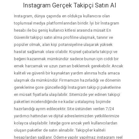
Instagram Gerçek Takipçi Satın Al
Instagram, dünya çapında en oldukça kullanıcısı olan
toplumsal medya platformlarından biridir. İyi bir İnstagram
hesabı ile bu geniş kullanıcı kitlesi arasında müsait En
Güvenilir takipçi satın alma profiline ulaşmak, tanınır ve
popüler olmak, alan kişi potansiyeline ulaşarak yüksek
hasılat sağlamak olası olabilir. Kişisel çabalarla takipçi ve
beğeni kazanmak mümkündür sadece bunun için ciddi bir
emek harcamak ve uzun zaman beklemek gerekebilir. Ancak
kaliteli ve güvenli bir kaynaktan yardım alınırsa hızla amaca
ulaşmak da mümkündür. Firmamızın hazırladığı ve dönemin
gereklerine gore güncellediği İnstagram takipçi paketlerine
en müsait fiyatlarla ulaşılabilir. Sitemizde yer edinen takipçi
paketleri incelendiğinde ne kadar ustalaşmış biçimde
hazırlandığı ayrım edilecektir. Site üstünden verilen 7/24
yardımcı hattından ve dijital adreslerimizden yetkililerimize
kolayca ulaşılabilir. İsteğe gore ancak yerli kullanıcılardan
oluşan paketler de satın alınabilir. Takipçiler kaliteli
hesaplardan sağlanır. Ödeme yapılır yapılmaz instagram reel