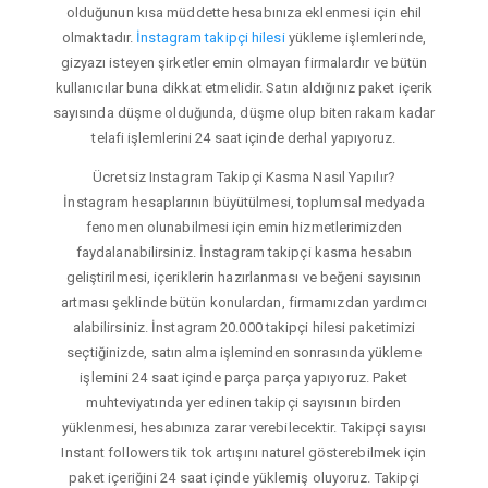
olduğunun kısa müddette hesabınıza eklenmesi için ehil
olmaktadır.
İnstagram takipçi hilesi
yükleme işlemlerinde,
gizyazı isteyen şirketler emin olmayan firmalardır ve bütün
kullanıcılar buna dikkat etmelidir. Satın aldığınız paket içerik
sayısında düşme olduğunda, düşme olup biten rakam kadar
telafi işlemlerini 24 saat içinde derhal yapıyoruz.
Ücretsiz Instagram Takipçi Kasma Nasıl Yapılır?
İnstagram hesaplarının büyütülmesi, toplumsal medyada
fenomen olunabilmesi için emin hizmetlerimizden
faydalanabilirsiniz. İnstagram takipçi kasma hesabın
geliştirilmesi, içeriklerin hazırlanması ve beğeni sayısının
artması şeklinde bütün konulardan, firmamızdan yardımcı
alabilirsiniz. İnstagram 20.000 takipçi hilesi paketimizi
seçtiğinizde, satın alma işleminden sonrasında yükleme
işlemini 24 saat içinde parça parça yapıyoruz. Paket
muhteviyatında yer edinen takipçi sayısının birden
yüklenmesi, hesabınıza zarar verebilecektir. Takipçi sayısı
Instant followers tik tok artışını naturel gösterebilmek için
paket içeriğini 24 saat içinde yüklemiş oluyoruz. Takipçi