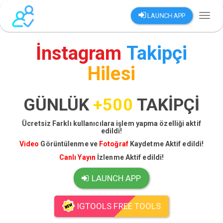
LAUNCH APP
Toggl
naviga
İnstagram
Takipçi
Hilesi
GÜNLÜK
+500
TAKİPÇİ
Ücretsiz Farklı kullanıcılara işlem yapma özelliği aktif
edildi!
Video
Görüntülenme ve
Fotoğraf
Kaydetme Aktif edildi!
Canlı Yayın
İzlenme Aktif edildi!
LAUNCH APP
IGTOOLS FREE TOOLS