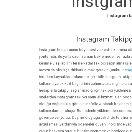
Instgram
Instagram ta
Instagram Takipçi
Instagram hesaplarının büyümesi ve keşfet kısmına düşm
yöntemdir. Bu yolla uzun zaman beklemeden ve fazla
kesime ulaşılabilir. Her ne kadar takipçi satın alma işl
mevzuda oldukça dikkatli olmak gerekir. Çünkü
İnstag
birtakım kaynaklar dolandırıcı çıkabilir. Instgram taki
kullanmayarak kart bilgilerinin çalınmasına niçin olanlar ç
hesaplarla takipçi sağlanmadığı için takipçi yüklemesi
sitelerden Instagram takipçi satın al hizmeti alan birç
olduğu çoğunlukla görülür. insfollow olarak hazırlam
kullanıcılardan oluşur. Bu nedenle yüklemeden sonr
güvence veriyoruz. Düşme oluştuğu takdirde telafisi h
uygulaması yardımıyla ödemeler güvenilir biçimde yapıl
yahut başkaca hususi bilgiler istenmez ve böylece giz