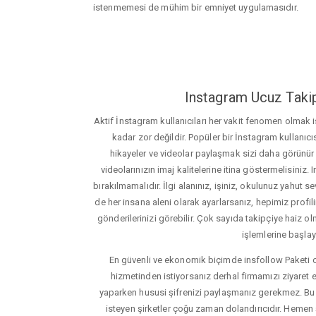
istenmemesi de mühim bir emniyet uygulamasıdır.
Instagram Ucuz Takip
Aktif İnstagram kullanıcıları her vakit fenomen olmak
kadar zor değildir. Popüler bir İnstagram kullanıcıs
hikayeler ve videolar paylaşmak sizi daha görünür ha
videolarınızın imaj kalitelerine itina göstermelisin
bırakılmamalıdır. İlgi alanınız, işiniz, okulunuz yahut sevd
de her insana aleni olarak ayarlarsanız, hepimiz profiliniz
gönderilerinizi görebilir. Çok sayıda takipçiye haiz olm
işlemlerine başlay
En güvenli ve ekonomik biçimde insfollow Paketi 
hizmetinden istiyorsanız derhal firmamızı ziyaret e
yaparken hususi şifrenizi paylaşmanız gerekmez. Bu y
isteyen şirketler çoğu zaman dolandırıcıdır. Hemen şi