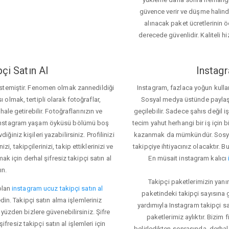
güvence verir ve düşme halinde 
alınacak paket ücretlerinin 
derecede güvenlidir. Kaliteli hi
çi Satın Al
Instagr
 istemiştir. Fenomen olmak zannedildiği
Instagram, fazlaca yoğun kulla
ı olmak, tertipli olarak fotoğraflar,
Sosyal medya üstünde paylaşım 
le getirebilir. Fotoğraflarınızın ve
geçilebilir. Sadece şahıs değil 
iz. Instagram yaşam öyküsü bölümü boş
tecim yahut herhangi bir iş için
iğiniz kişileri yazabilirsiniz. Profilinizi
kazanmak da mümkündür. Sosyal
i, takipçilerinizi, takip ettiklerinizi ve
takipçiye ihtiyacınız olacaktır. B
ak için derhal şifresiz takipçi satın al
En müsait instagram kalıcı
ın.
Takipçi paketlerimizin yanı
olan
instagram ucuz takipçi satın al
paketindeki takipçi sayısına
din. Takipçi satın alma işlemleriniz
yardımıyla Instagram takipçi s
üzden bizlere güvenebilirsiniz. Şifre
paketlerimiz aylıktır. Bizim
fresiz takipçi satın al işlemleri için
belirledikten sonrasında, derhal 