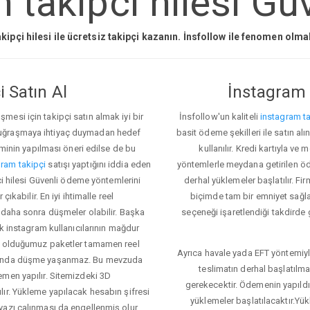
 takipci hilesi Güv
kipçi hilesi ile ücretsiz takipçi kazanın. İnsfollow ile fenomen olm
 Satın Al
İnstagram 
esi için takipçi satın almak iyi bir
İnsfollow'un kaliteli
instagram ta
 uğraşmaya ihtiyaç duymadan hedef
basit ödeme şekilleri ile satın al
eminin yapılması öneri edilse de bu
kullanılır. Kredi kartıyla 
ram takipçi
satışı yaptığını iddia eden
yöntemlerle meydana getirilen öde
pci hilesi Güvenli ödeme yöntemlerini
derhal yüklemeler başlatılır. Fir
ıkabilir. En iyi ihtimalle reel
biçimde tam bir emniyet sağl
 daha sonra düşmeler olabilir. Başka
seçeneği işaretlendiği takdirde 
ok instagram kullanıcılarının mağdur
ış olduğumuz paketler tamamen reel
Ayrıca havale yada EFT yöntemiyl
asında düşme yaşanmaz. Bu mevzuda
teslimatın derhal başlatılm
emen yapılır. Sitemizdeki 3D
gerekecektir. Ödemenin yapıld
ır. Yükleme yapılacak hesabın şifresi
yüklemeler başlatılacaktır.Yü
yazı çalınması da engellenmiş olur.