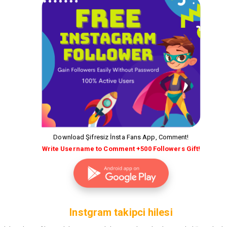
Download Şifresiz İnsta Fans App, Comment!
Write Username to Comment +500 Followers Gift!
Instgram takipci hilesi