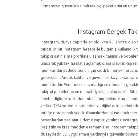
Firmamızın güvenilir kaliteli takipçi paketlerini en ucuz f
Instagram Gerçek Taki
Instagram, dünya çapında en oldukça kullanıcısı olan
biridir. İyi bir İnstagram hesabı ile bu geniş kullanıcı k
takipçi satın alma profiline ulaşmak, tanınır ve popüler
ulaşarak yüksek hasılat sağlamak olası olabilir. Kişis
mümkündür sadece bunun için ciddi bir emek harca
gerekebilir. Ancak kaliteli ve güvenli bir kaynaktan ya
mümkündür. Firmamızın hazırladığı ve dönemin gerekle
takipçi paketlerine en müsait fiyatlarla ulaşılabilir. Si
incelendiğinde ne kadar ustalaşmış biçimde hazırlandığ
verilen 7/24 yardımcı hattından ve dijital adreslerimizden
İsteğe gore ancak yerli kullanıcılardan oluşan paketler de
hesaplardan sağlanır. Ödeme yapılır yapılmaz instagram
başlatılır ve kısa müddette tamamlanır. Instgram takipc
düzeydedir. 3D uygulaması yardımıyla güvenilir biçimd