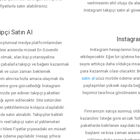
verilmesinin ehil oluşu da alan
iyatlarla satın alabilirsiniz.
Instagram takipçi satın al güve
pçi Satın Al
Instagra
 toplumsal medya platformlarından
Instagram hesaplarının büy
itlesi arasında müsait En Güvenilir
etkileyecektir. Eğer bir işletme 
 olmak, alan kişi potansiyeline
sayısı arttıkça daha oldukça insa
el çabalarla takipçi ve beğeni kazanmak
para kazanmak olası olacaktır.
mak ve uzun zaman beklemek
satın al
ucuz mobile ödeme aramas
rdım alınırsa hızla amaca ulaşmak da
paylaşımları yüksek sayıda beğ
rine gore güncellediği İnstagram
hepimiz tarafınca görülmesini sa
temizde yer edinen takipçi paketleri
ı ayrım edilecektir. Site üstünden
 yetkililerimize kolayca ulaşılabilir.
Firmamızın satışa sunmuş olduğ
 satın alınabilir. Takipçiler kaliteli
kazandırır. İsteğe gore ancak Tü
 reel takipçi satın al yüklemeleri
paketlerde belirlenen sayıdaki t
i hilesi Fiyatlar piyasadaki en müsait
başlanır ve kısa zaman arasın
e ödeme yapılabilir. Hesap şifresi
yükleme daha sonra herhang