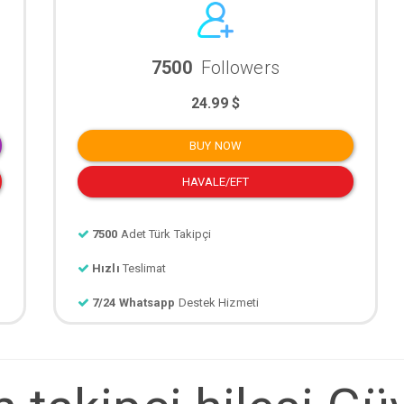
7500
Followers
24.99 $
BUY NOW
HAVALE/EFT
7500
Adet Türk Takipçi
Hızlı
Teslimat
7/24 Whatsapp
Destek Hizmeti