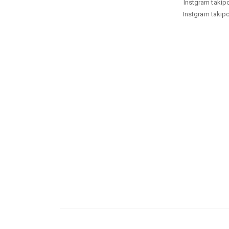
Instgram takipci
Instgram takipci