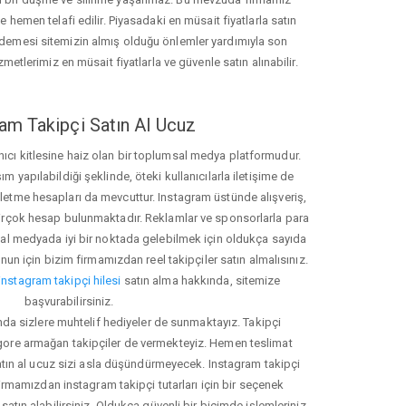
hemen telafi edilir. Piyasadaki en müsait fiyatlarla satın
ödemesi sitemizin almış olduğu önlemler yardımıyla son
zmetlerimiz en müsait fiyatlarla ve güvenle satın alınabilir.
am Takipçi Satın Al Ucuz
nıcı kitlesine haiz olan bir toplumsal medya platformudur.
yapılabildiği şeklinde, öteki kullanıcılarla iletişime de
işletme hesapları da mevcuttur. Instagram üstünde alışveriş,
 birçok hesap bulunmaktadır. Reklamlar ve sponsorlarla para
 medyada iyi bir noktada gelebilmek için oldukça sayıda
unun için bizim firmamızdan reel takipçiler satın almalısınız.
instagram takipçi hilesi
satın alma hakkında, sitemize
başvurabilirsiniz.
nda sizlere muhtelif hediyeler de sunmaktayız. Takipçi
 gore armağan takipçiler de vermekteyiz. Hemen teslimat
atın al ucuz sizi asla düşündürmeyecek. Instagram takipçi
 firmamızdan instagram takipçi tutarları için bir seçenek
satın alabilirsiniz. Oldukça güvenli bir biçimde işlemleriniz