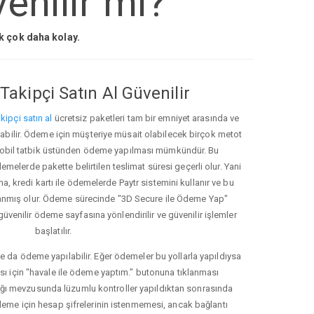
enilir mi?
ak çok daha kolay.
Takipçi Satın Al Güvenilir
kipçi satın al
ücretsiz paketleri tam bir emniyet arasında ve
ınabilir. Ödeme için müşteriye müsait olabilecek birçok metot
ve mobil tatbik üstünden ödeme yapılması mümkündür. Bu
melerde pakette belirtilen teslimat süresi geçerli olur. Yani
ma, kredi kartı ile ödemelerde Paytr sistemini kullanır ve bu
anmış olur. Ödeme sürecinde "3D Secure ile Ödeme Yap"
güvenilir ödeme sayfasına yönlendirilir ve güvenilir işlemler
başlatılır.
e da ödeme yapılabilir. Eğer ödemeler bu yollarla yapıldıysa
ası için "havale ile ödeme yaptım." butonuna tıklanması
ığı mevzusunda lüzumlu kontroller yapıldıktan sonrasında
kleme için hesap şifrelerinin istenmemesi, ancak bağlantı