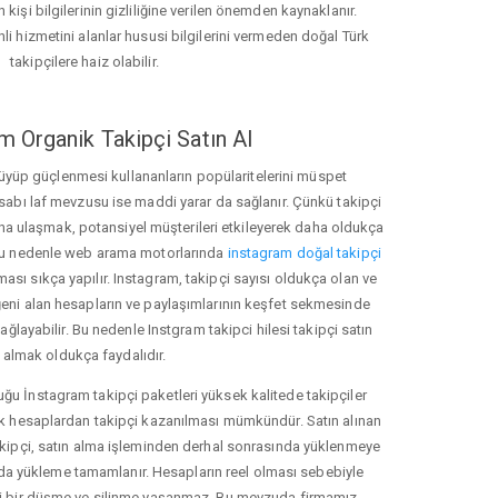
 kişi bilgilerinin gizliliğine verilen önemden kaynaklanır.
nli hizmetini alanlar hususi bilgilerini vermeden doğal Türk
takipçilere haiz olabilir.
m Organik Takipçi Satın Al
üyüp güçlenmesi kullananların popülaritelerini müspet
hesabı laf mevzusu ise maddi yarar da sağlanır. Çünkü takipçi
na ulaşmak, potansiyel müşterileri etkileyerek daha oldukça
 Bu nedenle web arama motorlarında
instagram doğal takipçi
ı sıkça yapılır. Instagram, takipçi sayısı oldukça olan ve
eni alan hesapların ve paylaşımlarının keşfet sekmesinde
ğlayabilir. Bu nedenle Instgram takipci hilesi takipçi satın
almak oldukça faydalıdır.
u İnstagram takipçi paketleri yüksek kalitede takipçiler
rk hesaplardan takipçi kazanılması mümkündür. Satın alınan
akipçi, satın alma işleminden derhal sonrasında yüklenmeye
da yükleme tamamlanır. Hesapların reel olması sebebiyle
i bir düşme ve silinme yaşanmaz. Bu mevzuda firmamız